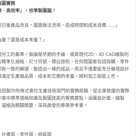
圖實務

瞭．高效率」，校準製圖腦！
日後產品改良，圖面無法流用，造成時間和成本浪費……」

重？還是成本考量？」

分工的基準。無論是早期的手繪、或是現代2D、3D CAD繪製的
的標準化規格、尺寸符號、標註原則，任何閱圖者包括採購、零件
都有一致的解讀、製造出一樣的成品。而且不僅要能充分展現設計
滿足生產端品質、成本和交期的考量，順利加工組裝上市。

司村田製作所株式會社生產技術部門的實務經驗，從企業營運的實際
作業中標準規格知識及製圖技能的實務要點，涵蓋設計面、繪製
凝縮為精闢簡要、深具啟發的專業參考書。

計畫圖、零件圖、組裝圖
