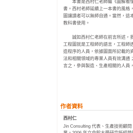
　　本書是西村仁老師繼《圖解看
書。西村老師延續上一本書的風格
繪圖專用的製圖機器

圖讓讀者可以無師自通。當然，這
▊ 製圖機

教科書使用。

▊ CAD系統

　　誠如西村仁老師在前言所述，
充電站 製圖機的效果仍然不容忽視

工程圖就是工程師的語言，工程師
造程序的人員，依據圖面所記載的
第2章 繪圖紙的結構

法和相關領域的專業人員有效溝通
言之，參與製造、生產相關的人員
圖面的種類

力。西村老師著述本書的目的，即在
▊ 設計用圖與製造用圖

▊ 零件圖

　　由於西村仁老師曾在日本知名
▊ 指示零件位置的組裝圖

知圖面表達的重要性，更能以深入
▊ 加工零件與外購零件

(Column)「充電站」，更提高
▊ 與圖面配套的零件清單

作者資料
述於《圖解看懂工業圖面》和本書
▊ 多零件數量的組裝圖

製造所需的製圖各項必要資訊。對
西村仁
使沒有嬝疚L前一本書，本書的內容
繪圖紙的結構

Jin Consulting 代表、生產
▊ 繪圖紙採用A系列尺寸

業。2006 年立命館大學研究所