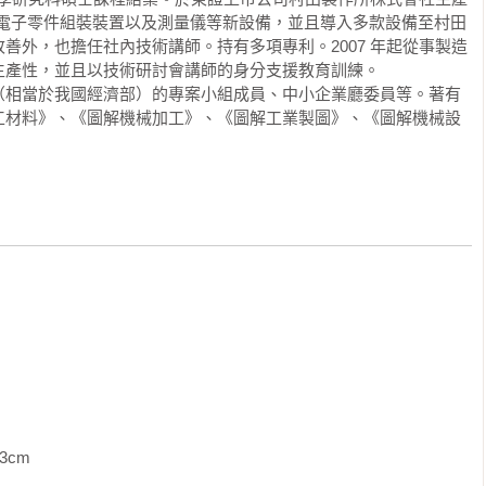
候，曾經在一家辦公家具廠工讀，參與了東京巨蛋球場內部座椅
發電子零件組裝裝置以及測量儀等新設備，並且導入多款設備至村田
學生，但因為能獨立繪製圖面，所以得到這份工作，也讓公司內
善外，也擔任社內技術講師。持有多項專利。2007 年起從事製造
的繪製工作交給我來完成。現在電腦繪圖相當發達，與當時的狀
產性，並且以技術研討會講師的身分支援教育訓練。

式並沒有改變。這一點西村老師也特別提醒，使用電腦輔助設計
（相當於我國經濟部）的專案小組成員、中小企業廳委員等。著有
便，而將不該畫剖面的元件或部位畫成了剖面圖。

工材料》、《圖解機械加工》、《圖解工業製圖》、《圖解機械設
但譯者非常努力的將內容翻譯成易讀的中文。值得一提的是，譯
的碩士生。她畢業之後一路成長，將所學貢獻於轉介日本相關技
相信這本書更能將西村老師的原意，清楚地傳達給國內讀者，從
，產品應該透過嚴謹又縝密的圖面來製造
心 首席創意長/資深副總經理）　　

圖》的書稿時，著實有一種「終於有人看到問題的癥結點」的釋
能力，任何非專業訓練的素人，都可以利用先進的3D列印機，製
；舉凡一般的家用品、兒童玩具，乃至食品，都可以隨意列印！
             
ckstarter*熱潮與文創淘金潮，結果市場上就充斥著禁不起考