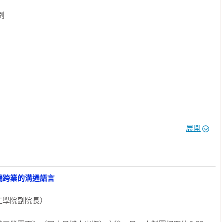
以往在工作中頻繁出現但不理解的用語，在這本書中都能找到說明


要留意，譬如JIS規格和實務上應用若有疑問，這本書做了很多提
展開
端跨業的溝通語言
學院副院長）
