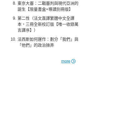
東京大審：二戰審判與現代亞洲的
誕生【限量書盒+導讀別冊版】
第二性（法文直譯繁體中文全譯
本，三冊全新校訂版【唯一收錄萬
言譯序】）
法西斯如何運作：劃分「我們」與
「他們」的政治操弄
more