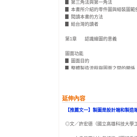
「因為工作上需要和加工廠溝通，
▊ 第三角法與第一角法

和例子，很受用。」

▊ 本書所介紹的零件圖與組裝圖範例
▊ 閱讀本書的方法

「設計相關圖面實務上有許多小眉角
▊ 給台灣的讀者

點和解惑。」
第1章	認識繪圖的意義

圖面功能

▊ 圖面目的

▊ 整體製造流程與圖面之間的關係

▊ 分析繪圖作業

▊ 確認圖面的圖面審查作業

圖面以JIS規格為基礎

延伸內容
▊ 日本的國家級標準：JIS規格

【推薦文一】製圖是設計端和製造
▊ JIS規格的目的在於標準化

▊ 舊制JIS規格的使用

◎文／許宏德（國立高雄科技大學工
▊ JIS規格編號

▊ 併用公司內部規格
