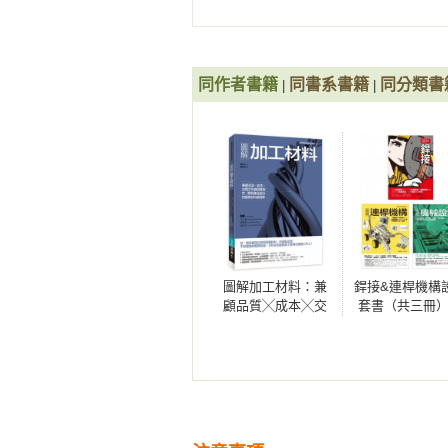
驗的無意義產品。且因創作的過程
立體視角

數物件，當然就毫無品質可言。甚
▊ 圖面是將三次元轉換成二次元的手
產品，最後無奈地均成為填海的垃
▊ 為何第三角法比立體圖受用

同作者書籍
同書系書籍
同分類書
專業本質的考驗！科技愈是進步，
|
|
▊ 正面視角

度思索所創作的物體，其本質存在的
▊ 視角也要包含右側面與正上方

▊ 即使圓形也一樣

　　本書雖是工業製圖教學的基礎
欲表達的哲學理念，當工程師乃至
輪廓線、隱藏線與中心線

在的地球，就會少一些不經深思熟
▊ 輪廓線（粗實線）

生存環境的關懷道德，那麼創作任
▊ 隱藏線（虛線）

能。

▊ 中心線（一點細鏈線）

圖解加工材料：兼
銲接&連桿機構
　　*編按：kickstarter係為一
顧品質╳成本╳交
套書（共三冊
學習第三角法

期之外觀與實用
銲接+連桿機構
▊ 以玻璃箱蓋住物件後觀察各視角

性，實現產品設計
械設計
的最高材料應用學
▊ 嘗試描繪六個面

▊ 圖面名稱

▊ 省略類似的圖

▊ 為何不需要描繪類似的圖
