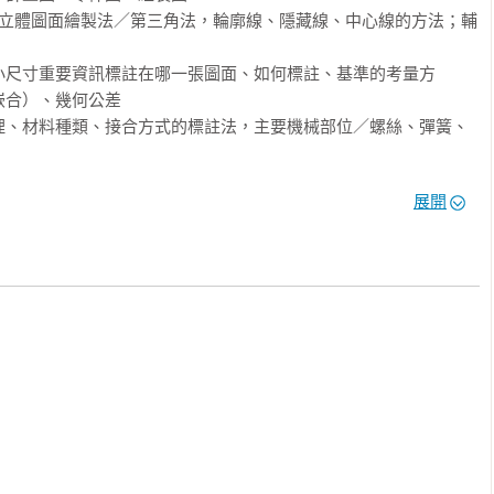
：立體圖面繪製法／第三角法，輪廓線、隱藏線、中心線的方法；輔
小尺寸重要資訊標註在哪一張圖面、如何標註、基準的考量方
合）、幾何公差

理、材料種類、接合方式的標註法，主要機械部位／螺絲、彈簧、
展開
立聯合大學工業設計系副教授

創意長/資深副總經理

院長

了這本書參考學習，成品被老師誇獎了。即使初學者也能馬上應用