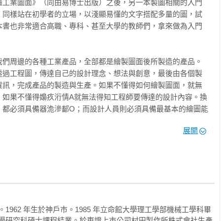
懂工業圖面》（同由易博士出版）之後，另一本製圖相關的入門
，同樣站在初學者的立場，以淺顯易懂的文字搭配多量的圖，試
本書也非常適合高職、專科、甚至大學的教師們，拿來做為入門
我們周邊的各種工業產品，全部都是繪製圖面後所製造的產品。
透過工程圖，傳達自己的設計理念、想法與創意，最後由各個製
資訊，完成產品的製造與生產。如果不懂得如何繪製圖面，就無
；如果不懂得嬝疚洐情A就無法得知工程師要傳達的設計內容。換
，都必須具備器洈滲鄐O；而設計人員則必須具備最基本的繪圖能
於此。

展開
公司從事機械設備的設計工作多年，還擔任過技術講師，因此深
淺出的說明，使讀者容易理解。尤其在章節之中加入方塊文章
了本書的可讀性。西村老師巧妙的將基本而重要的製圖相關知識，分
之中，但是這兩本書又各自獨立。本書的重點，在於清楚地表達
已嬝疚L前一本書的讀者，可以很容易的進入圖面繪製的技巧：即
足以習得繪圖的必要專業知識。

技術顧問。1962 年生於神戶市。1985 年立命館大學理工學部機械工學科畢
經營學研究科碩士課程結業。於東證上市公司村田製作所株式會社生產