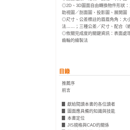
◎2D、3D圖面自由轉換物件形狀
助視圖／剖面圖、投影圖、展開圖

◎尺寸、公差標註的眉眉角角：大
法……；三種公差／尺寸、配合（嵌
◎攸關完成度的關鍵資訊：表面處
齒輪的繪製法

§專業人士推薦§
徐義權  「be*U」品牌創始人/國
目錄
陳禧冠  仁寶電腦集團創意中心首席
許宏德  國立高雄科技大學工學院副
推薦序

前言

§日本讀者實證推薦§
▊ 獻給閱讀本書的各位讀者

「沒有實際製圖經驗，為了作業買
▊ 圖面應具備的知識與技能

的一本書。」

▊ 本書定位

▊ JIS規格與CAD的關係
