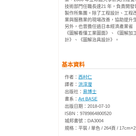
　　筆者於30年前在日本留學的時
技術部門任職長達21 年，負責開
▊ 繪圖紙的列印方向

的設計工作。雖然當時我還只是大
製作所集團。除了工程設計、工程改
▊ 尺度的考量

部的設計師們，放心將所有工程圖
業與服務業的現場改善，協助提升生
▊ 尺度的標註方法

況有很大的不同，但基本的表達方
另外，也曾擔任過日本經濟產業省
▊ 選擇圖面尺寸

(CAD)的讀者應注意，不要因為方
《圖解看懂工業圖面》、《圖解加
▊ 印在繪圖紙上的線與欄位

計》、《圖解治具設計》。
▊ 外框線

　　雖然本書原來是以日文撰寫，
▊ 標題欄

者為筆者擔任應用日語系系主任時
▊ 修訂欄

術。由於前一本書也是她翻譯的，
基本資料
▊ 圖面正本與副本的使用

中獲得西村老師寶貴的實務經驗。

作者：
西村仁
文字和線條

【推薦文二】製圖是一種哲學理念
譯者：
洪淳瀅
▊ 圖面文字

出版社：
易博士
▊ 圖面說明

◎文／陳禧冠（仁寶電腦集團創意中
書系：
Art BASE
▊ 線的種類

出版日期：2018-07-10

▊ 線的粗細

　　當我拜讀完這本《圖解工業製
ISBN：9789864800520

▊ 線重疊時的優先順序

懷！話說，以當今突飛猛進的科技
城邦書號：DA3004

造出不需經過縝密驗證的人造物體
規格：平裝 / 單色 / 264頁 / 17cm×23cm   
第3章 繪製立體圖面的方法

無怪乎，全球瀰漫著一股不加思索的ki