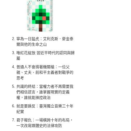
寧為一日猛虎：艾利克斯．麥金泰
爾與他的生命之山
唯紅花綻放:習近平時代的認同與歸
屬
普通人不會揹著機關槍：一位父
親、丈夫、前和平主義者對戰爭的
思考
共識的終結：當權力者不再需要我
們相信謊言，誰掌握現實的定義
權，誰就能操控政治
就是要躁反：臺灣獨立音樂三十年
紀實
君子報仇：一場橫跨十年的布局，
一次改寫媒體史的法律攻防