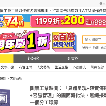
登入
吳毅平
原創
東
原創
Rewire
外版館
套書館
文學小說
商管理財
人文藝術
生活風格
心靈勵志
醫療保健
設計
>
其他藝術
圖解工業製圖：「具體呈現+確實傳
+容易管理」的圖面轉化法，無縫接
一個分工環節