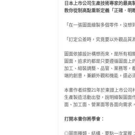
日本上市公司生產技術專家的最高製
教你從制高點重新定義「正確．明
「在一張圖面繪製多個零件，沒想到
「訂定公差時，究竟要以外觀品質為
圖面依據設計構想而來，是所有相關
圖面，追求的都是只要遵循圖面上
加工、組裝調整、品管、業務等，
端的創意，兼顧外觀和機能，還必須
本書作者綜整21年於東證上市公
生產製造活動出發，說明繪製圖面
面、加工面、營業面等各面向需求，
打開本書你將學會： 
◎圖面種類．結構．要點一次掌握：