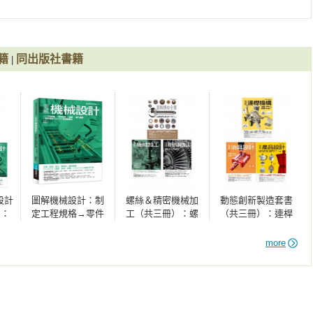
，均無需經過縝密嚴謹思考、邏輯驗證的步驟，於是產出的大多
至，傷害人體、或不符人因工程的垃圾產品，正大量面市。這些
段

圾材。這是我們及下幾個世代的創作者，必須面臨的職業道德與
籍
同出版社書籍
造物者愈是必須戰戰兢兢，以無比嚴謹的創作態度與能力，來深
|
真諦與意義。

內容，然而，就如藝術家一刀一筆、嫻熟且慢條斯理地勾勒出所
設計師們，如能依本書確實而詳盡的嚴謹步驟來創作，我們所存
慮而製造的污染產品。如果創作者們，都能懷著一顆對下一代的
何製品之基礎工程與美學之基底涵養，便是我們必備的本職學
設計
圖解機械設計：制
螺絲＆精密機械加
動態創新製造套書
個設計創作的募資平台。
）：
定工程規格→零件
工（共三冊）：螺
（共三冊）：連桿
+機
組裝→查核→導入
絲全書＋機械加工
機構＋治具設計＋
量產，以設計創意
＋精密切削加工
產品設計
more
突破瓶頸的最高製
造法