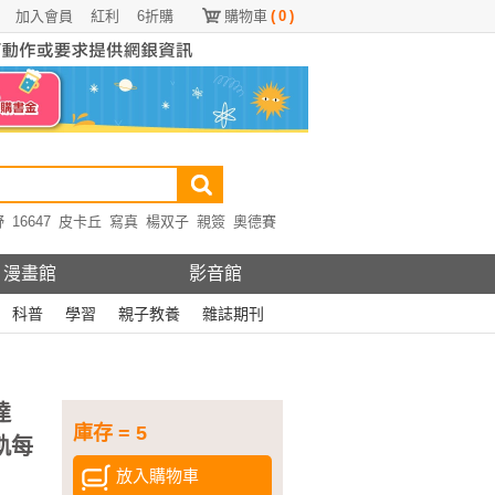
加入會員
紅利
6折購
購物車
(
0
)
野
16647
皮卡丘
寫真
楊双子
親簽
奧德賽
漫畫館
影音館
科普
學習
親子教養
雜誌期刊
達
庫存 = 5
軌每
放入購物車