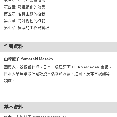
第三章  空間的綠意演出

本書特色

第四章  發揮綠化的效果

●依照各種需求清楚分類，具體提出適宜樹種，幫助實務上選擇
第五章  各種主題的植栽

使用

第六章  特殊樹種的植栽

●全彩印刷，精美插圖，迅速建構專業知識

第七章  植栽的工程與管理
●中英日專有詞彙對照表，查找資料方便又省時
作者資料
山崎誠子 Yamazaki Masako
園藝家、景觀設計師、日本一級建築師。GA YAMAZAKI會長、
日本大學建築設計副教授。活躍於園藝、造園，及都市規劃等
領域。
基本資料