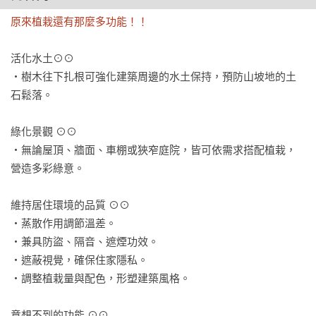
原來植栽還有那麼多功能！！
活化水土⊙⊙ 

‧樹木往下扎根可強化建築周邊的水土保持，預防山坡地的土
石鬆落。

綠化景觀 ⊙⊙

‧無論屋頂、牆面、車棚或狹窄庭院，皆可依需求搭配植栽，
營造多彩綠意。

維持居住環境的品質 ⊙⊙

‧蒸散作用調節溫差。

‧兼具防盜、隔音、遮煙功效。

‧遮蔽視覺，確保住家隱私。

‧調整植栽量與配色，形塑建築風格。

意想不到的功能 ⊙⊙
