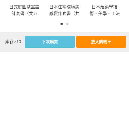
日式庭園茶室設
日本住宅環境美
日本建築學技
計套書（共五
感實作套書（共
術‧美學‧工法
冊）：住宅植栽
七冊）：日式自
全系列套書（共
＋日式茶室設計
然風庭園＋照明
十三冊）：建築
＋明治初期日本
+住宅植栽+日本
結構+建築入門
優惠活動快訊
住屋文化＋日式
式建築改造法+圖
+綠建材+日式建
庫存>10
下次購買
放入購物車
竹圍籬＋日式自
解家具設計+照明
築改造法+住宅植
然風庭園
魔法+日式住宅空
栽+裝潢建材+照
間演繹法
明+環保住宅+茶
室設計+木構造
+建築材料+家具
設計+建築設備
注意事項
若有任何購書問題，請參考
FAQ