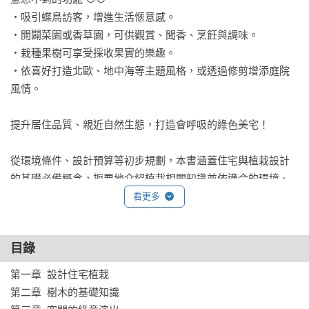
‧吸引蝶鳥訪客，增進生活愜意感。

‧開闢菜園或香草園，可供觀賞、聞香、烹飪與調味。

‧栽種果樹可享受採收果實的樂趣。

‧依喜好打造北歐、地中海等主題風格，或透過修剪增添庭院
風情。

提升居住品質、親近自然生態，打造會呼吸的綠色美宅！

從環境條件、設計預算等初步規劃，本書涵蓋住宅與植栽設計
的基礎必備概念，扼要地介紹植栽相關知識並依適合的環境、
優點特色與主題風格加以分類，將植物與建築物有規劃地組合
看更多
搭配，此外也將常見的特殊植栽如竹子、苔蘚、椰子等彙整起
來獨立說明，並重點解說植栽工程的注意要點與後續的長期管
目錄
理。帶領讀者了解植物特性，全面掌握住宅植栽的挑選種植與
養護管理方法原則，美化建築體的視覺印象，打造出生意盎然
第一章  設計住宅植栽

的居家生活！

第二章  樹木的基礎知識
