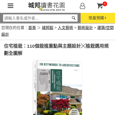
0
限量預購
您現在的位置：
首頁
＞
城邦館
>
人文藝術
>
藝術設計
>
建築/空間
設計
住宅植栽：110個栽植重點與主題設計╳植栽選用規
劃全圖解