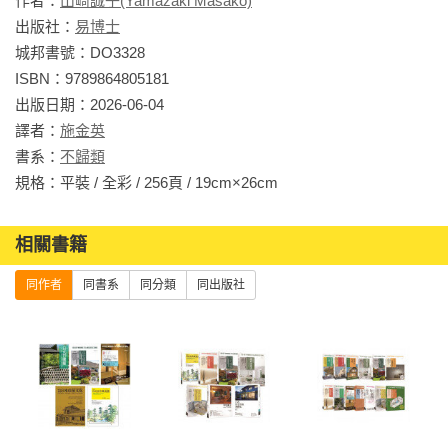
作者：
山崎誠子(Yamazaki Masako)
出版社：
易博士
城邦書號：DO3328

ISBN：9789864805181

出版日期：2026-06-04

譯者：
施金英
書系：
不歸類
規格：平裝 / 全彩 / 256頁 / 19cm×26cm                
相關書籍
同作者
同書系
同分類
同出版社