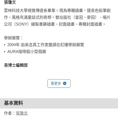
張瓊文 
雲林科技大學視覺傳達系畢業。現為專職插畫，擅長色鉛筆創
作，風格充滿童話式的奇想。替出版社（皇冠、麥田）、唱片
公司（SONY）繪製書籍插畫、封面插畫、專輯封面插畫。

舉辦展覽：

•  2004年 由吳念真工作室邀請在紅樓舉辦展覽

•  AURA咖啡館小型個展

易博士編輯部 
看更多
基本資料
作者：
張瓊文