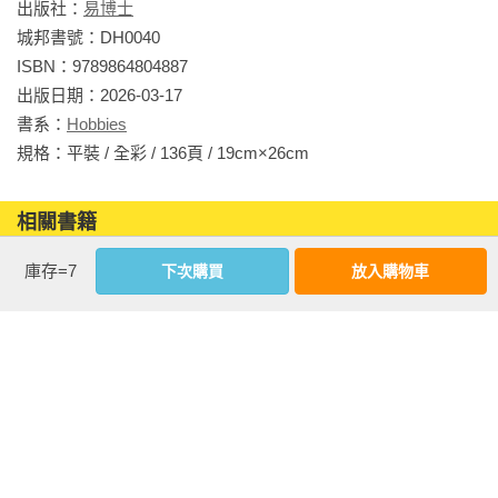
出版社：
易博士
城邦書號：DH0040

ISBN：9789864804887

出版日期：2026-03-17

書系：
Hobbies
規格：平裝 / 全彩 / 136頁 / 19cm×26cm                
相關書籍
同作者
同書系
同分類
同出版社
庫存=7
下次購買
放入購物車
第一次畫色鉛筆
第一次畫色鉛筆
水彩＋色鉛筆一