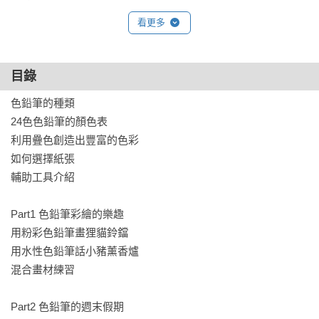
看更多
目錄
色鉛筆的種類

24色色鉛筆的顏色表

利用疊色創造出豐富的色彩

如何選擇紙張

輔助工具介紹

Part1 色鉛筆彩繪的樂趣

用粉彩色鉛筆畫狸貓鈴鐺

用水性色鉛筆話小豬薰香爐

混合畫材練習

Part2 色鉛筆的週末假期
