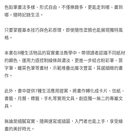
色鉛筆畫法多樣、形式自由，不僅樂趣多，更能走到哪、畫到
哪，隨時記錄生活。

只要掌握基本技巧與色彩原理，即使隨性塗鴉也能展現獨特風
格。

本書在8種生活物品的寫實畫法教學中，帶領讀者認識不同紙材
的顯色、運用力道控制線條與濃淡，更進一步結合粉彩筆、簽
字筆、蠟質色筆等畫材，示範堆疊出層次豐富，質感細緻的畫
作。

此外，書中提供7種生活應用提案，將畫作轉化成卡片、信紙、
書籤、月曆、標籤、手札等實用文具，創造獨一無二的專屬文
具。

無論是細膩寫實、隨興速寫或插圖，入門者也能上手，享受繪
畫的美好時光。