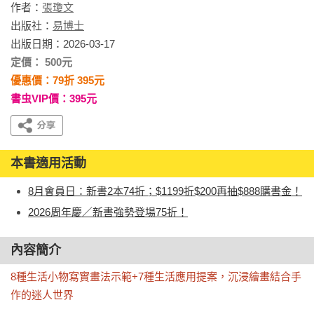
作者：
張瓊文
出版社：
易博士
出版日期：2026-03-17
定價： 500元
優惠價：79折 395元
書虫VIP價：395元
本書適用活動
8月會員日：新書2本74折；$1199折$200再抽$888購書金！
2026周年慶／新書強勢登場75折！
內容簡介
8種生活小物寫實畫法示範+7種生活應用提案，沉浸繪畫結合手
作的迷人世界