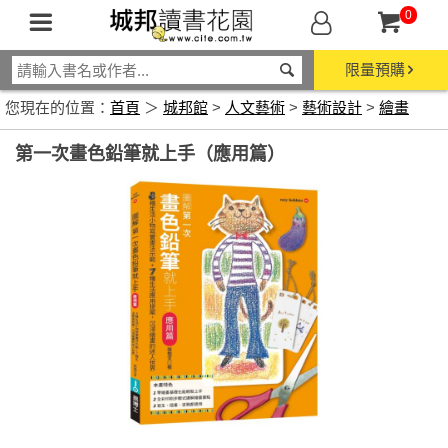
0
限量預購
您現在的位置：
首頁
＞
城邦館
>
人文藝術
>
藝術設計
>
繪畫
第一次畫色鉛筆就上手（應用篇）