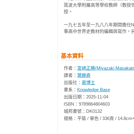
自十九世紀後期起，有一些日本有
筑波大學附屬高等學校教師（教授
及中國及其周邊地域，於是有「東
授。

其是今天的日本、韓國與越南等國
一九七五年至一九八八年期間擔任N
有別於其他「歷史世界」，如伊斯
事高中世界史教材的編輯與寫作，
亞」概念發動侵略戰爭，使二次大
些場合成為禁忌。

在戰後的新時代，隨著全球化的發
基本資料
為主軸。然而，也如戰後東亞史研
作者：
宮崎正勝(Miyazaki Masakats
的歷史放入世界史的視野中，但前
譯者：
葉婉奇
屬於「東亞世界」。也在這些東亞
出版社：
易博士
群，更重視東亞的整體觀點。但我
書系：
Knowledge Base
因不同的研究目的而有不同的定義
出版日期：2025-11-04

本的東亞史之東亞，通常是指中國及
ISBN：9789864804603

城邦書號：DK0132

我也強調東亞的視野與方法。十九
規格：平裝 / 單色 / 336頁 / 14.8cm×21cm 
等。但「民族（國家）」(natio
歷史，如以當代中國的空間概念去
學源於中國，但在歷史上，其發展