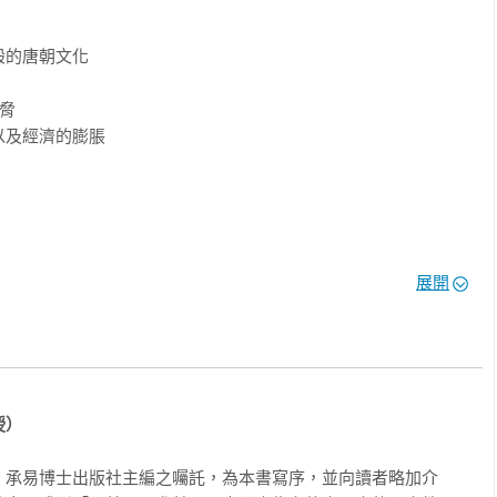
的唐朝文化

脅

及經濟的膨脹

展開
授）
。承易博士出版社主編之囑託，為本書寫序，並向讀者略加介