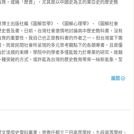
教育，或稱「歷普」，尤其是以中國史為主的東亞史的歷史教
亞

易博士出版社繼《圖解哲學》、《圖解心理學》、《圖解社會
歷史普及書。日前，台灣社會激情地討論高中歷史教科書，沒有
教育的重要性，我自己也正是教科書的作者之一。但台灣當下需
書，而是民間社會所呈現的多元思考觀點下的各類專書，且是優
由於法規的束縛，學院中的學者多僅能致力於專業的研究。故藉
一種突破的方式，或許能為台灣的歷史教育帶來一絲新氣象。至
展開
北海道教育大學，是日本的師範體系出身，長期從事歷史教育與
心的世界史，成果斐然。日本有很好的歷普書寫作發行的傳統，
會去逛日本的大型書店，應該會驚訝於日本的歷史普及書的質精
是台灣文化界要迎頭趕上的。我也希望將來有更多的日文歷普書
許有些陌生。我因近年來，負責台灣大學新設立的「東亞文明研
也積極推動台灣的東亞史研究。東亞史一詞及其概念源自日本。
學文學部史學科畢業，曾擔任都立三田高等學校、九段高等學校、