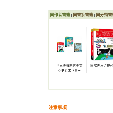
本書所提及的近世「東亞海上貿易
些國家影響深刻。過去的中國史研究
同作者書籍
同書系書籍
同分類書
|
|
東亞史是一個鉅大的學術分野，自
場上，考察東亞歷史。即作者自序
於中國的政治、社會與文化發展如
讀者應該重視與感興趣的。過去台
的各種政治運動與社會經濟發展經
躍動，也屢屢撼動自以為不動的「天
世界史近現代史東
圖解世界近現
在歷史學說競逐的今天，不可能有
亞史套書（共三
見，但多有所依據。而且像這樣「
冊）：圖解世界史
勢。我希望讀者在繁忙的正業之餘
＋圖解世界近現代
接觸五花八門的歷史圖書。如果是這
史＋圖解東亞史
甘懷真

2004年12月12日於台大歷史系研究
注意事項