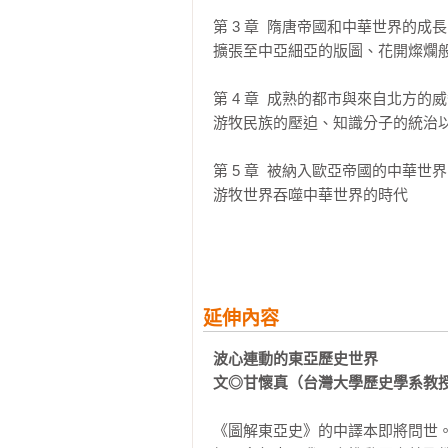
第 3 章  隋唐帝國和中華世界的成長

擴張至中亞細亞的版圖、花開燦爛般
第 4 章  成熟的都市與來自北方的威
游牧民族的壓迫、知識分子的統治以
第 5 章  被納入歐亞帝國的中華世界

游牧世界吞噬中華世界的時代

第 6 章  萬里長城和大量白銀的往來

復活的中華世界和活躍的走私貿易

第 7 章  清朝帝國和歐洲入侵

延伸內容
因鴉片而衰亡的歷史上第一大帝國

波心連動的東亞歷史世界

文◎甘懷真（台灣大學歷史學系教
第 8 章  民族主義的興起

從帝國的衰亡到民族主義的高漲

《圖解東亞史》的中譯本即將問世