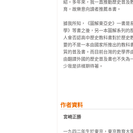
紹。多年來，我一直推動歷史普及
第 9 章  世界大戰和改變了樣貌的東
育，故樂意向讀者推薦本書。

利用社會主義復活的中華秩序

據我所知，《圖解東亞史》一書是
第 10 章  朝向全球化革命的時代

學》等書之後，另一本圖解系列的
二十一世紀的東亞將如何演變？
人會否認高中歷史教科書對於歷史
要的不是一本由國家所推出的教科
質的普及書。而目前台灣的史學界
由翻譯外國的歷史普及書也不失為
少我是這樣期待著。

本書作者宮崎正勝教授任教於日本
歷普書寫作，尤其是以中國史為中
我想不用提供數據，只要各位有機
量多。日本歷普書的發達與專業，
作者資料
能在台灣翻譯出版。

宮崎正勝 
「東亞史」對於許多讀者而言，或
究中心」若干行政與研究工作，故
一九四二年生於東京，東京教育大