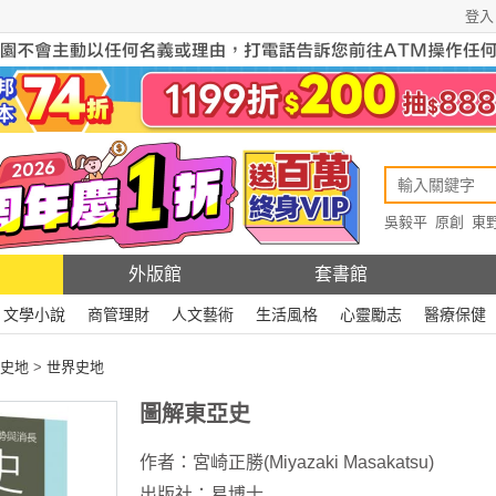
登入
吳毅平
原創
東
原創
Rewire
外版館
套書館
文學小說
商管理財
人文藝術
生活風格
心靈勵志
醫療保健
史地
>
世界史地
圖解東亞史
作者：
宮崎正勝(Miyazaki Masakatsu)
出版社：
易博士