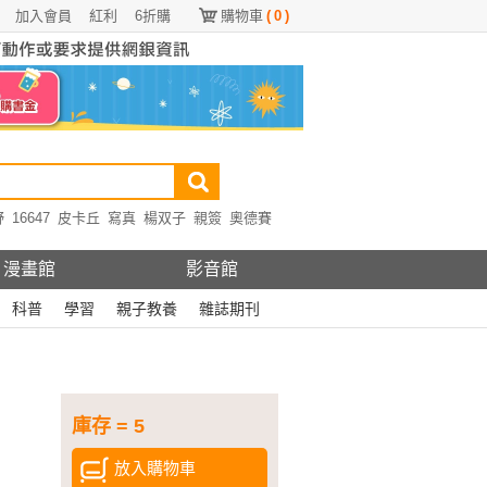
加入會員
紅利
6折購
購物車
(
0
)
野
16647
皮卡丘
寫真
楊双子
親簽
奧德賽
漫畫館
影音館
科普
學習
親子教養
雜誌期刊
庫存 = 5
放入購物車