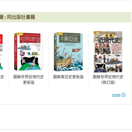
」，這些歷史事實既不屬於中國，也不屬於日本、韓國，卻對這
少談東亞海域，即是受限於國別史的視野。

籍
同出版社書籍
|
可以有不同的立足點。本書作者宮崎正勝教授是站在中國史的立
所說的「以『中國世界』為中心的東亞歷史。」故本書的重點置
何與周邊地區互動。我想這個層面是過去教科書少著墨，而台灣
灣的中國史研究太強調中國做為一個自我完成的體系，其實中國
常猶如波心，震盪及於日、韓等國。另一方面，中國周邊的歷史
朝」。

代史
圖解世界近現代史
圖解東亞史更新版
圖解世界近現代史
一本歷史專書代表史學界的共識。本書所言雖然許多地方仁智互
更新版
（修訂版）
圖解」的書，方便閱讀與思考，必定是將來各類知識普及書的趨
，能在一個禮拜內讀畢本書。然後對歷史學產生更大興趣，進而
more
樣，這本書就算成功了。

室