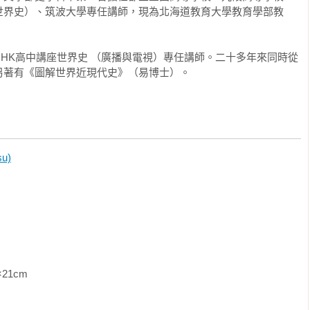
志之士在面對西方帝國主義時，不只思考日本的命運，也一併思
世界史）、筑波大學專任講師，現為北海道教育大學教育學部教
洋」與「東亞」概念的形成。在前近代，中國及其周邊地區，尤
，是一個「歷史世界」。即這個地區做為一個整體，其文化發展
HK高中講座世界史 （廣播與電視）專任講師。二十多年來同時從
蘭世界、基督教世界等。遺憾的是，日本的軍國主義者利用「東
另著有《圖解世界近現代史》（易博士）。
戰期間，東亞地區生靈塗炭。這也使得「東亞」一詞在戰後的某
展，「世界史」的呼聲高漲。誠然，未來的歷史教育是以世界史
究的奠基者日本東京大學名譽教授西嶋定生所說，我們要將國家
u)
近代的世界是複數的世界，各有其發展的法則。而中國與日本是
史先驅的努力下，戰後日本的中國史研究，相較於其他學術社
要提醒讀者的，東亞做為歷史學的概念，其空間範疇為何，自可
。如有些學者在談「東亞民主」時，此東亞可能包括印度。而日
其周邊的農業地區，主要包括日本、韓國與越南。

世紀以來，歷史學的主流是國別史，如中國史、日本史、法國史
               
n)卻是一個起源於西歐的近代事物。如果我們僅以國家的框架去思考
思考中國歷史的發展，即使沒有誤解，也留下太多盲點。好比儒
的範圍並不以中國為限。歷史上沒有「中國儒學」的概念。又如