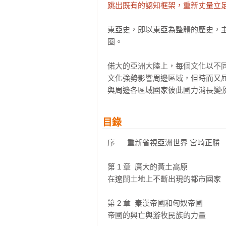
跳出既有的認知框架，重新丈量立
東亞史，即以東亞為整體的歷史，
圈。

偌大的亞洲大陸上，每個文化以不
文化強勢影響周邊區域，但時而又
與周邊各區域國家彼此國力消長變
目錄
序      重新省視亞洲世界 宮崎正勝

第 1 章  廣大的黃土高原

在遼闊土地上不斷出現的都市國家

第 2 章  秦漢帝國和匈奴帝國

帝國的興亡與游牧民族的力量
