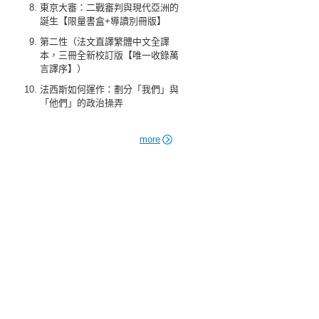
東京大審：二戰審判與現代亞洲的
誕生【限量書盒+導讀別冊版】
第二性（法文直譯繁體中文全譯
本，三冊全新校訂版【唯一收錄萬
言譯序】）
法西斯如何運作：劃分「我們」與
「他們」的政治操弄
more