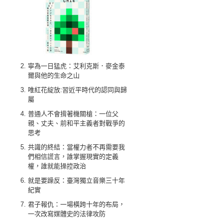
寧為一日猛虎：艾利克斯．麥金泰
爾與他的生命之山
唯紅花綻放:習近平時代的認同與歸
屬
普通人不會揹著機關槍：一位父
親、丈夫、前和平主義者對戰爭的
思考
共識的終結：當權力者不再需要我
們相信謊言，誰掌握現實的定義
權，誰就能操控政治
就是要躁反：臺灣獨立音樂三十年
紀實
君子報仇：一場橫跨十年的布局，
一次改寫媒體史的法律攻防