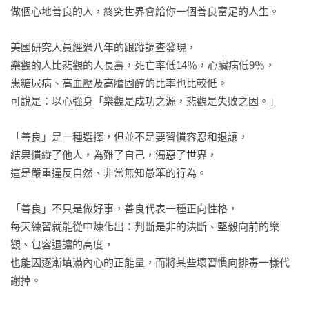
做個心地善良的人，終究世界會給你一個善良富足的人生。

美國研究人員經過八年的跟蹤調查發現，

樂觀的人比悲觀的人長壽，死亡率低14％，心臟病低9％，

患糖尿病、高血壓及高膽固醇的比率也比較低。

可說是：以心強身「樂觀是成功之源，悲觀是失敗之因。」

「善良」是一種選擇，但並不是要習慣容忍和退讓，

結果慣縱了他人，為難了自己，濁惡了世界，

這是嚴重違反自然、非常無知愚笨的行為。

「善良」不只是做好事，善良代表一種正向性格，

每天練習就能從中煉化出：判斷是非的決斷、堅毅向前的樂
觀、包容退讓的高度，

也能因逐漸填滿內心的正能量，而將某些壞習慣向排毒一樣代
謝掉。
