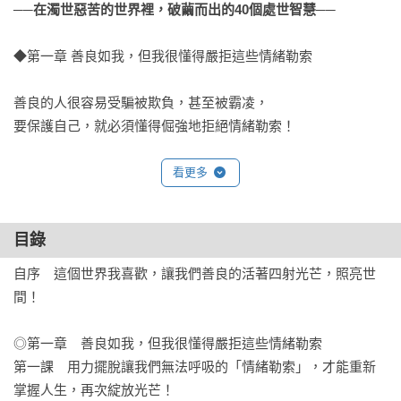
──在濁世惡苦的世界裡，破繭而出的40個處世智慧──
◆第一章 善良如我，但我很懂得嚴拒這些情緒勒索

善良的人很容易受騙被欺負，甚至被霸凌，

要保護自己，就必須懂得倔強地拒絕情緒勒索！

◆第二章 因為善良性格，所以綻放光芒

看更多
老天爺成就一個人，始於善良，合於自信，

目錄
久於堅忍，終於與時俱進。

自序　這個世界我喜歡，讓我們善良的活著四射光芒，照亮世
◆第三章 我很善良，也要雕塑更多正能量的性格

間！

在華麗的起航前，每個人一定要具備更多正能量的性格

◎第一章　善良如我，但我很懂得嚴拒這些情緒勒索

指導你在事業、金錢、家庭愛情等方面做足準備，再度騰飛。

第一課　用力擺脫讓我們無法呼吸的「情緒勒索」，才能重新
掌握人生，再次綻放光芒！
