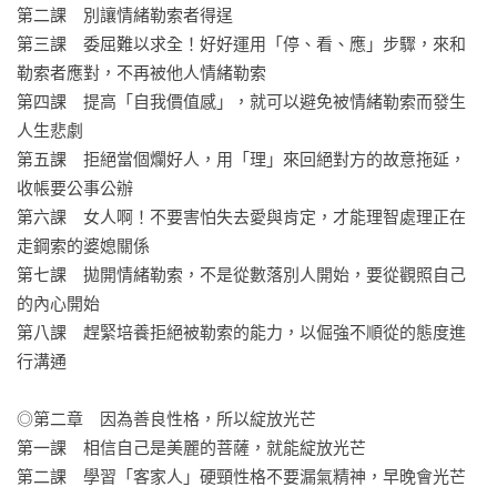
◆第四章 唯有將野蠻性格斷捨離，才能好好的大放光芒!

第二課　別讓情緒勒索者得逞

第三課　委屈難以求全！好好運用「停、看、應」步驟，來和
有這幾種爛個性，能力再強都沒用，

勒索者應對，不再被他人情緒勒索

人生注定是灰白的！

第四課　提高「自我價值感」，就可以避免被情緒勒索而發生
人生悲劇

【光芒推薦】
第五課　拒絕當個爛好人，用「理」來回絕對方的故意拖延，
收帳要公事公辦

林偉賢（實踐家教育集團董事長）

第六課　女人啊！不要害怕失去愛與肯定，才能理智處理正在
黃志卿（慈恩扶輪社前社長）

走鋼索的婆媳關係

萬誠（企業風雲會創會長）

第七課　拋開情緒勒索，不是從數落別人開始，要從觀照自己
鍾婷（中華自媒體暨部落客協會創會長）

的內心開始

劉邦寧（中華企業經營管理顧問協會理事長）
第八課　趕緊培養拒絕被勒索的能力，以倔強不順從的態度進
行溝通

◎第二章　因為善良性格，所以綻放光芒

第一課　相信自己是美麗的菩薩，就能綻放光芒

第二課　學習「客家人」硬頸性格不要漏氣精神，早晚會光芒