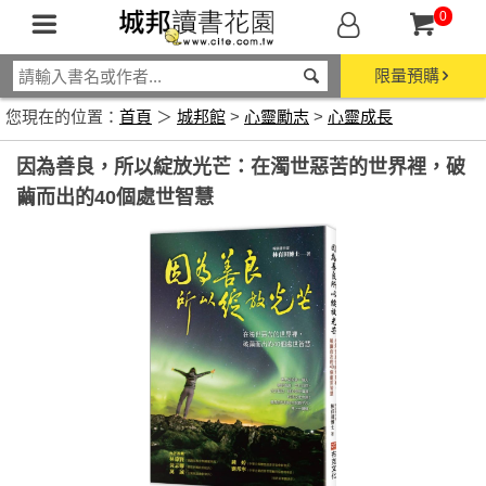
0
限量預購
您現在的位置：
首頁
＞
城邦館
>
心靈勵志
>
心靈成長
因為善良，所以綻放光芒：在濁世惡苦的世界裡，破
繭而出的40個處世智慧