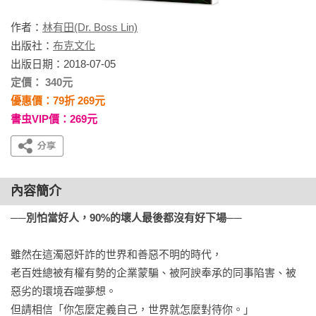
作者：
林有田(Dr. Boss Lin)
出版社：
布克文化
出版日期：2018-07-05
定價： 340元
優惠價：79折 269元
書虫VIP價：269元
內容簡介
──別怕當好人，90%的壞人最後都沒有好下場──
雖然在這濁惡奸詐的世界和善惡不明的時代，

老百姓總被有權有勢的企業蒙騙、被阿諛奉承的同事陷害、被
惡劣的環境吞噬夢想。

但請相信「你怎麼定義自己，世界就怎麼對待你。」
