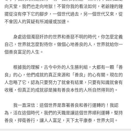
第十一課　人生最大的風險，就是從不冒險

向天堂，我們也走向地獄！不管你我的看法如何，老爺鐘的鐘
擺從沒有停下它的腳步，一個世代過去，另一個世代又來，從
◎第三章　我很善良，也要雕塑更多正能量的性格

不會因人的質疑有所減緩或加速。

第一課　我永遠也不認輸，再創屬於自己的光芒

第二課　只要具備積極進取的性格，有能力激勵自己和別人，
　　身處這個濁惡奸詐的世界和善惡不明的時代，你怎麼定義
並大放光芒

自己，世界就怎麼對待你。做個心地善良的人，世界就給你一
第三課　一個滿懷自信的人，要比一百個謹慎太過的專家強得
個善良富足的人生。

多

第四課　擁有快樂性格，容易感覺自信、樂觀和充滿活力

　　根據我的理解，古今中外的人生勝利組，大都有一顆「善
第五課　別讓自己變得不開心！快快培養樂觀性格散發正面能
良」的心，他們成就的真正來源和「善良」的心有關。現在的
量

人忽略了它，認為只要努力了就會有結果，只要有知識就會有
第六課　具備自我激勵的性格，就可以幫自己走出情緒低潮

收穫，但真正的成就卻是擁有善良本性的人所自然得到的。

第七課　培養「不須監督」的性格，自動自發工作，成功就會
和你結緣

　　我一直深信：這個世界是靠著善良和善行運轉的！我認
第八課　「樂天知命」故不憂的豁達，可以使我們站在光芒萬
為，活在這個時代，我們的天職是讓這個世界順利運轉，堅持
丈最有利的位置，改變命運！

善良，捍衛善行，讓人人富足，天下太平康泰，世界大同。

第九課　沒人可以左右你人生，你缺少的只是無畏的倔強！

第十課　要綻放光芒，唯有透過持續不斷的高度專注練習，才