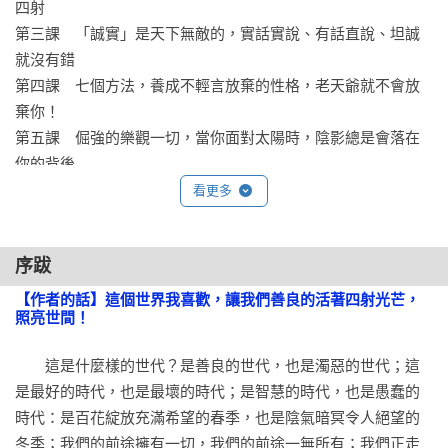
四射

第三課　「誠實」是天下無敵的，實話實說、有話直說、坦誠
就沒有錯

第四課　七個方法，養成不輕言放棄的性格，老天爺就不會放
棄你！

第五課　倔強的樂觀一切，當你面對太陽時，陰影總是會落在
你的背後

第六課　拒絕「與時俱進」等於與世隔絕，就很難光芒四射，
看更多
還有被淘汰的風險

第七課　努力做一個很熱情、非常敬業的工作者，自然能重新
序跋
做到使命必達，光芒萬丈

第八課　生命沒有完結，生命只有前進。偉業常成於「再試一
【作者的話】這個世界我喜歡，讓我們善良的活著四射光芒，
照亮世間！
次」，毀於急躁

第九課　全球已進入行動世界，快魚吃慢魚，兵貴神速，跟不
　　這是什麼樣的世代？是善良的世代，也是濁惡的世代；這
上，光芒就漸漸黯淡

是最好的時代，也是最壞的時代；是智慧的時代，也是愚蠢的
第十課　激發潛力，才能找回失去的活力，增加大放光芒的機
時代：是百花綻放充滿希望的春季，也是陰氣暗冥令人絕望的
會 

冬季；我們的前途擁有一切，我們的前途一無所有；我們正走