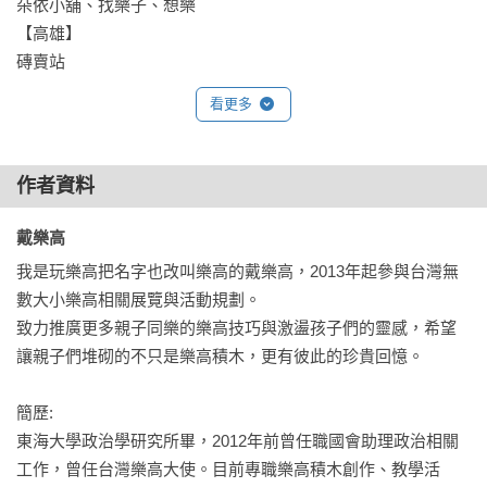
朵依小舖、找樂子、想樂

【高雄】

磚賣站
看更多
作者資料
戴樂高 
我是玩樂高把名字也改叫樂高的戴樂高，2013年起參與台灣無
數大小樂高相關展覽與活動規劃。

致力推廣更多親子同樂的樂高技巧與激盪孩子們的靈感，希望
讓親子們堆砌的不只是樂高積木，更有彼此的珍貴回憶。

簡歷:

東海大學政治學研究所畢，2012年前曾任職國會助理政治相關
工作，曾任台灣樂高大使。目前專職樂高積木創作、教學活