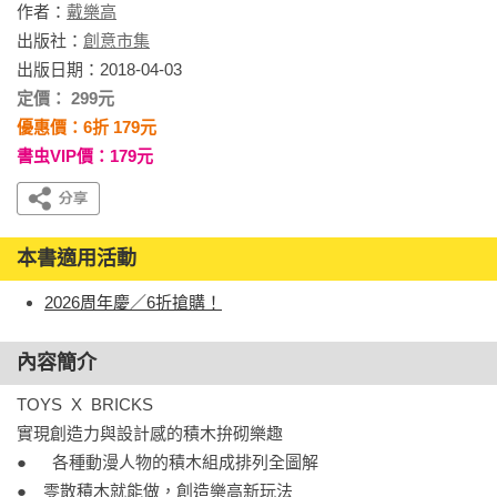
作者：
戴樂高
出版社：
創意市集
出版日期：2018-04-03
定價： 299元
優惠價：6折 179元
書虫VIP價：179元
本書適用活動
2026周年慶／6折搶購！
內容簡介
TOYS  X  BRICKS

實現創造力與設計感的積木拚砌樂趣

●	各種動漫人物的積木組成排列全圖解

●　零散積木就能做，創造樂高新玩法
