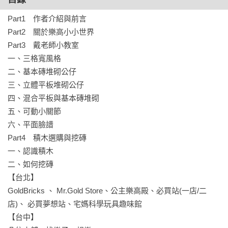
Part1　作者介紹與前言

Part2　關於樂高小小世界

Part3　戴老師小教室

一、三格寬風格

二、基本磚堆砌公仔

三、立體平板堆砌公仔

四、混合平板與基本磚堆砌

五、可動小關節

六、平面臉譜

Part4　積木選購與挖磚

一、認識積木

二、如何挖磚

【台北】

GoldBricks 、 Mr.Gold Store、公主樂高殿、必買站(一店/二
店)、 必買夢想站、宅媽科學玩具趣味館

【台中】
