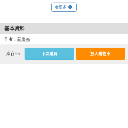
2019年 出版《樂高拼台灣！ 小小積木疊創意，全台迷你版地標
看更多
模型大集合》。

2020年 誠品聖誕節專案We can be the one 想像的堆疊、松菸
店、西門店、信義店樂高作品展出。

基本資料
作者：
戴樂高
相關著作：《樂高拼台灣！ 小小積木疊創意，全台迷你版地標
出版社：
創意市集
模型大集合》《樂高小小世界3：我的節日造型積木DIY！耶誕
庫存=5
下次購買
放入購物車
城邦書號：2AB628

節、萬聖節、復活節、春節、端午、中秋》《樂高小小世界2：
ISBN：9789869598569

20款積木就OK！大小朋友的創意城市DIY（蓋房子、開汽車、
出版日期：2018-04-03

動物大遊行）》《樂高小小世界：50片積木就OK！大小朋友的
書系：
NeoArt
樂高創意造型DIY（卡漫、交通、動物系列）》
規格：膠裝 / 全彩 / 144頁 / 21cm×28cm                
相關書籍
同作者
同書系
同分類
同出版社