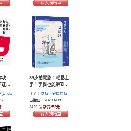
車
放入購物車
作攻
39步拍電影：輕鬆上
不能廢
手！手機也能辦到的
塢頂尖
拍片重點指南
Linda
作者：
麥特．史瑞福特
堂大師
John
(Matt Thrift)
Little White
5
出版日：20200908
Lies
元
$420
優惠價252元
車
放入購物車