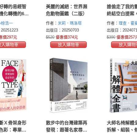
好轉的易經智
美麗的滅絕：世界瀕
誰偷走了我的
機化轉機的64
危動物圖鑑（二版）
終結空白提案
法則，在變化
妨礙創作的十
小椋浩一
作者：
米莉．瑪洛塔
作者：
理查．霍
先機，打造無
魔鬼
(Millie Marotta)
(Richard Holman
0251223
出版日：20250703
出版日：2024071
的處世之道
惠價297元
$520
優惠價374元
$390
優惠價257
放入購物車
放入購物車
放入購物
斷Ｘ骨架身形
散步中的台灣建築再
大師名椅解體
色彩：專業形
發現：跟著名家尋旅
拆解、組裝、
告訴你適用一
30座經典當代前衛建
經典名椅設計