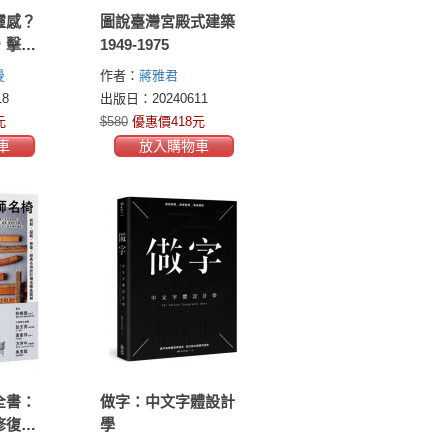
靈感？
圖說臺灣宮殿式建築
，擊敗
1949-1975
大內心
曼
作者：
蔣雅君
)
8
出版日：20240611
元
$580
優惠價418元
車
放入購物車
全書：
做字：中文字體設計
修復，
學
構造徹