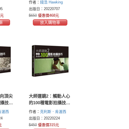
作者：
錢浩 Hawking
ki)
坂本
5
出版日：20220707
4元
$650
優惠價468元
車
放入購物車
邁向頂尖
大師運鏡2：觸動人心
拍攝技
的100種電影拍攝技
的鏡位
巧，拍出高張力Ｘ創
肯渥西
作者：
克利斯．肯渥西
維（二
意感的好電影（二
worthy)
(Christopher Kenworthy)
4
出版日：20220224
版）
元
$450
優惠價315元