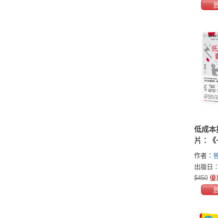
低成本
片：《
影製作
作者：
術
出版日：2
$450
優