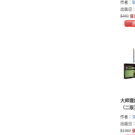
作者：
生的不
出版日：2
$480
優
大師運
（二版
作者：
(Christo
出版日：2
$1360
優