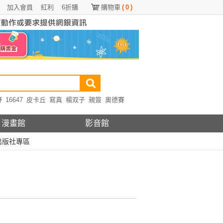
加入會員
紅利
6折購
購物車
(
0
)
野
16647
皮卡丘
寫真
楊双子
親簽
奧德賽
漫畫館
影音館
出版社專區