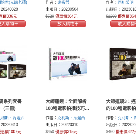
劉怡君(光韞老師)
作者：
謝宗哲
作者：
西川榮明
敗穿搭術
築
底圖解
(Nishikawa Takaa
0240328
出版日：20230504
出版日：2023010
茂
惠價336元
$520
優惠價364元
$1200
優惠價86
放入購物車
放入購物車
放入購物
鏡系列套書
大師運鏡：全面解析
大師運鏡3：
）(三冊)
100種電影拍攝技巧
的100種電影
（二版）
巧，突破平庸
克利斯．肯渥西
作者：
克利斯．肯渥西
作者：
克利斯．
設計與導演思
pher Kenworthy)
(Christopher Kenworthy)
(Christopher Ken
0220310
出版日：20220310
出版日：2022022
版）
惠價1007元
$450
優惠價315元
$460
優惠價322