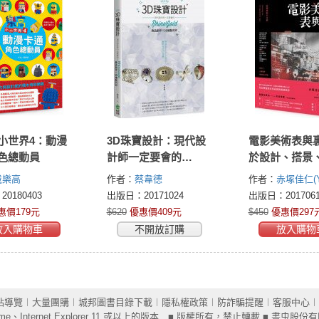
小世界4：動漫
3D珠寶設計：現代設
電影美術表與
色總動員
計師一定要會的
於設計、搭景
RhinoGold飾品創作
與質感製作，
戴樂高
作者：
蔡韋德
作者：
赤塚佳仁(Yo
與3D繪製列印
手打造的電影
Akatsuka)
0180403
出版日：20171024
出版日：2017061
惠價179元
$620
優惠價409元
$450
優惠價297
放入購物車
不開放訂購
放入購物
站導覽
︱
大量團購
︱
城邦圖書目錄下載
︱
隱私權政策
︱
防詐騙提醒
︱
客服中心
︱
ome
、Internet Explorer 11 或以上的版本 ■ 版權所有，禁止轉載 ■ 書虫股份有