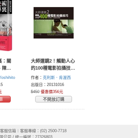
裏：關
大師運鏡2！觸動人心
、陳設
的100種電影拍攝技
我用雙
巧：拍出高張力Ｘ創
shihito
作者：
克利斯．肯渥西
世界
意感的好電影
(Christopher Kenworthy)
5
出版日：20131016
元
$450
優惠價356元
車
不開放訂購
客服信箱
︱客服專線：(02) 2500-7718
限公司 / 統一編號：27326803