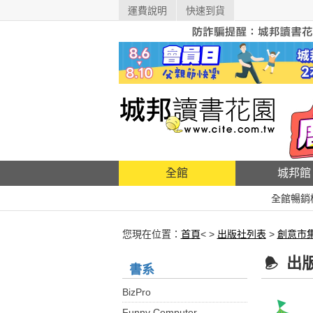
運費說明
快速到貨
全館
城邦館
全館暢銷
您現在位置：
首頁
< >
出版社列表
>
創意市
出
書系
BizPro
Funny Computer