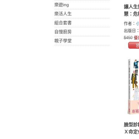
樂遊ing
讓人生
樂活人生
慧：危
道關鍵
組合套書
作者：
中掌握
出版日：2
自慢廚房
往不利
$450
優
親子學堂
臉型診
Ｘ命定
象顧問