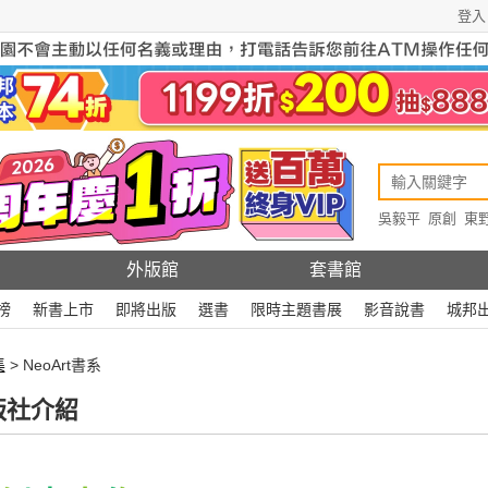
登入
吳毅平
原創
東
原創
Rewire
外版館
套書館
榜
新書上市
即將出版
選書
限時主題書展
影音說書
城邦
集
> NeoArt書系
版社介紹