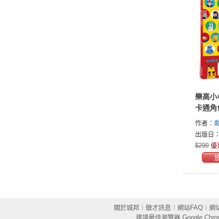
樂高小
卡通角
作者：
出版日：2
$299
優
關於城邦
︱
徵才訊息
︱
網站FAQ
︱
網
建議最佳瀏覽器
Google Chr