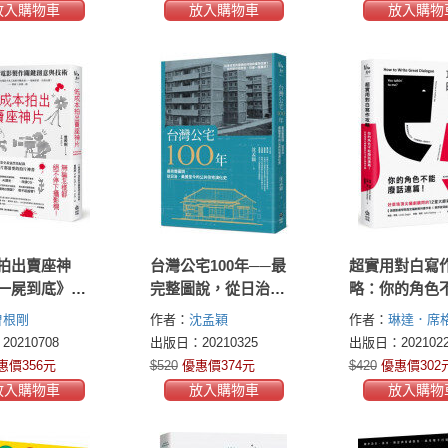
放入購物車
放入購物車
放入購物
拍出賣座神
台灣公宅100年──最
超實用對白寫
一屍到底》電
完整圖說，從日治、
略：你的角色
關鍵創意與技
美援至今的公共住宅
話連篇！好萊
曽根剛
作者：
沈孟穎
作者：
琳達．席格(
演化史
編劇顧問的12
Seger)
約翰．瑞尼(
0210708
出版日：20210325
出版日：2021022
寫作課
Rainey)
惠價356元
$520
優惠價374元
$420
優惠價302
放入購物車
放入購物車
放入購物