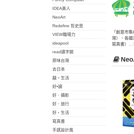
IDEA美人
NeoArt
Redefine 哲史思
「創意市集
VIEW職場力
灣）、各國
ideapool
寫真書）..
read讀字館
Ne
原味台灣
去日本
囍。生活
好•讀
好．攝影
好．旅行
好‧生活
寫真書
手感設計風