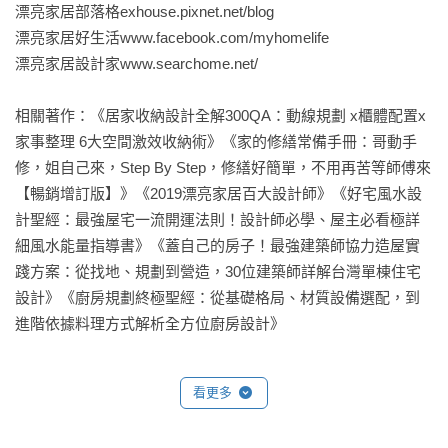
漂亮家居部落格exhouse.pixnet.net/blog

漂亮家居好生活www.facebook.com/myhomelife

漂亮家居設計家www.searchome.net/

相關著作：《居家收納設計全解300QA：動線規劃 x櫃體配置x
家事整理 6大空間激效收納術》《家的修繕常備手冊：哥動手
修，姐自己來，Step By Step，修繕好簡單，不用再苦等師傅來
【暢銷增訂版】》《2019漂亮家居百大設計師》《好宅風水設
計聖經：最強屋宅一流開運法則！設計師必學、屋主必看極詳
細風水能量指導書》《蓋自己的房子！最強建築師協力造屋實
踐方案：從找地、規劃到營造，30位建築師詳解台灣單棟住宅
設計》《廚房規劃終極聖經：從基礎格局、材質設備選配，到
進階依據料理方式解析全方位廚房設計》
看更多