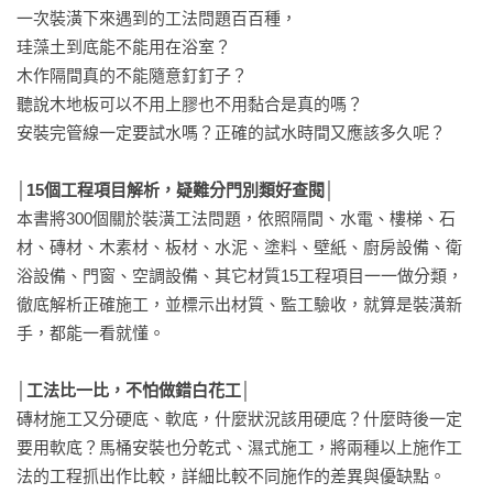
一次裝潢下來遇到的工法問題百百種，

珪藻土到底能不能用在浴室？

木作隔間真的不能隨意釘釘子？

聽說木地板可以不用上膠也不用黏合是真的嗎？

安裝完管線一定要試水嗎？正確的試水時間又應該多久呢？

│15個工程項目解析，疑難分門別類好查閱│
本書將300個關於裝潢工法問題，依照隔間、水電、樓梯、石
材、磚材、木素材、板材、水泥、塗料、壁紙、廚房設備、衛
浴設備、門窗、空調設備、其它材質15工程項目一一做分類，
徹底解析正確施工，並標示出材質、監工驗收，就算是裝潢新
手，都能一看就懂。

│工法比一比，不怕做錯白花工│
磚材施工又分硬底、軟底，什麼狀況該用硬底？什麼時後一定
要用軟底？馬桶安裝也分乾式、濕式施工，將兩種以上施作工
法的工程抓出作比較，詳細比較不同施作的差異與優缺點。
