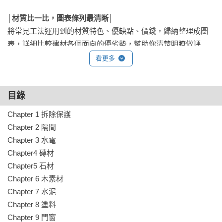
│材質比一比，圖表條列最清晰│
將常見工法運用到的材質特色、優缺點、價錢，歸納整理成圖
表，詳細比較建材各個面向的優劣勢，幫助你清楚明瞭做評
估，聰明選對建材做對施工。

看更多
│常見工法Q&A│
目錄
Q1木作隔間真的不能隨意釘釘子嗎？

A1 木作隔間最讓人感到不便的地方在於事後使用時不能隨意釘
Chapter 1 拆除保護 

釘子，怕承重力不夠。但若是在封矽酸鈣板前先上一層6 分夾
Chapter 2 隔間 

板，就有一定的厚度，釘子就能夠咬合。雖然價格會再高些，
Chapter 3 水電 

但能解決無法吊掛的難題，也能增加隔音效果。

Chapter4 磚材 

Chapter5 石材 

Q2廚櫃裝沒多久就發現櫃子高低不平，是哪裡出了問題？！

Chapter 6 木素材 

A2安裝時要注意門片必須與桶身密合，不可上下歪斜；另外要
Chapter 7 水泥 

注意抽屜的安裝是否開闔順暢。
Chapter 8 塗料 

Chapter 9 門窗 
