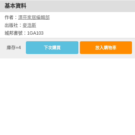
基本資料
作者：
漂亮家居編輯部
出版社：
麥浩斯
城邦書號：1GA103

ISBN：9789864083671

庫存=4
下次購買
放入購物車
出版日期：2018-03-20

書系：
SOLUTION
規格：平裝 / 全彩 / 208頁 / 17cm×23cm                
相關書籍
同作者
同書系
同分類
同出版社