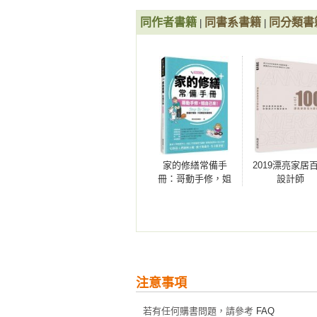
同作者書籍
同書系書籍
同分類書
|
|
家的修繕常備手
2019漂亮家居
冊：哥動手修，姐
設計師
自己來，Step By
Step，修繕好簡
單，不用再苦等師
傅來【暢銷增訂
版】
注意事項
若有任何購書問題，請參考
FAQ