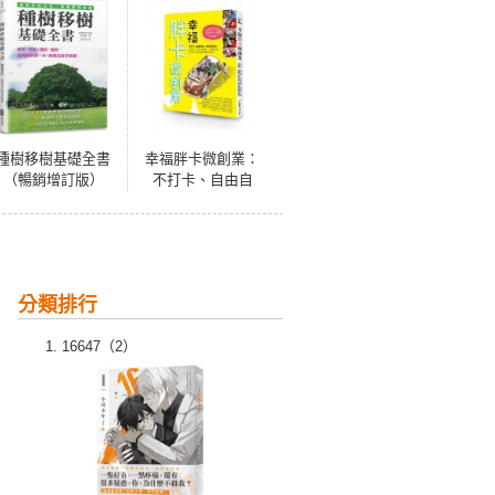
種樹移樹基礎全書
幸福胖卡微創業：
（暢銷增訂版）
不打卡、自由自
在、全台趴趴走！
從改裝、設計到經
營，25輛全台特色
胖卡教你微創業當
老闆！
分類排行
16647（2）