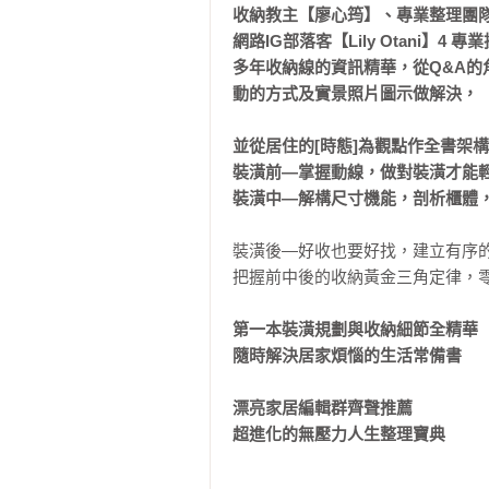
收納教主【廖心筠】、專業整理團隊【
網路IG部落客【Lily Otani
多年收納線的資訊精華，從Q&A
動的方式及實景照片圖示做解決，

並從居住的[時態]為觀點作全書架構
裝潢前—掌握動線，做對裝潢才能輕
裝潢中—解構尺寸機能，剖析櫃體
裝潢後—好收也要好找，建立有序的
把握前中後的收納黃金三角定律，零
第一本裝潢規劃與收納細節全精華

隨時解決居家煩惱的生活常備書

漂亮家居編輯群齊聲推薦

超進化的無壓力人生整理寶典   