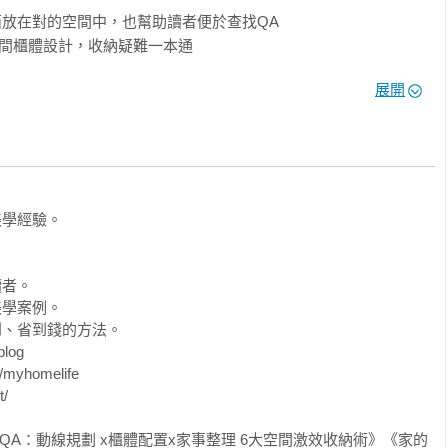
西放在對的空間中，也幫助讀者便於查找QA

間櫃體設計，收納疑難一本通

收納、整理定位為居家必備常備書

展開
鍵字索引

業整理師真實經驗，建立清楚的收整邏輯
學經驗。

者。

學案例。

、省到錢的方法。

og

homelife



QA：動線規劃 x櫃體配置x家事整理 6大空間激效收納術》《家的