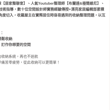
居家整聊室】、人氣Youtuber整理師【布蘭達&極簡維尼】、
】4 專業技術指導，數十位空間設計師實務經驗傳授+漂亮家居編輯部累積
的角度切入，收羅屋主在實際居住時容易遇到的收納整理問題，以互
：

鬆收納

，訂作你想要的空間
收納系統，再也不迷航

痛苦零疲勞，從此收納可以更簡單！
