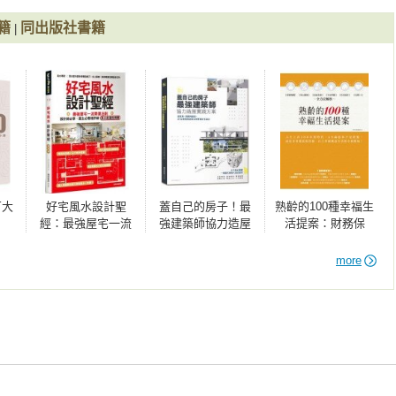
籍
同出版社書籍
|
百大
好宅風水設計聖
蓋自己的房子！最
熟齡的100種幸福生
經：最強屋宅一流
強建築師協力造屋
活提案：財務保
開運法則！設計師
實踐方案：從找
險、身心健康、社
必學、屋主必看極
地、規劃到營造，
福支援、生活型
more
詳細風水能量指導
30位建築師詳解台
態、住居設計、長
書
灣單棟住宅設計
照2.0，全方位解析