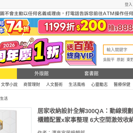
登入
吳毅平
原創
東
原創
Rewire
外版館
套書館
文學小說
商管理財
人文藝術
生活風格
心靈勵志
醫療保健
生活
居家收納設計全解300QA：動線規劃
櫃體配置x家事整理 6大空間激效收
作者：
漂亮家居編輯部