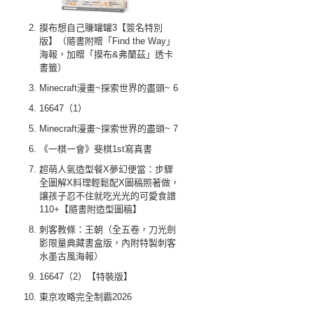
摸布想自己賺罐罐3【簽名特別
版】（隨書附贈「Find the Way」
海報，加贈「摸布&弗蘭茲」透卡
書籤）
Minecraft漫畫~探索世界的盡頭~ 6
16647（1）
Minecraft漫畫~探索世界的盡頭~ 7
《一棋一會》斐棋1st寫真書
超萌人氣造型餐X夢幻便當：步驟
全圖解X料理輕鬆配X圖稿照著做，
讓孩子忍不住就吃光光的可愛食譜
110+【隨書附造型圖稿】
刺客教條：王朝（全五卷，刀光劍
影限量典藏書盒版，內附特製刺客
水墨古風海報）
16647（2）【特裝版】
東京攻略完全制霸2026