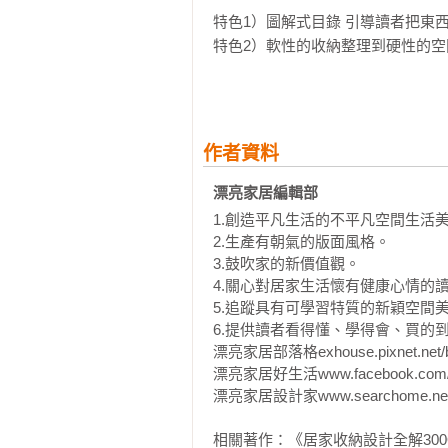
特色1）圖解式目錄 引導讀者把東
特色2）軟性的收納整理到硬性的空
特色3）空間規劃、櫃體設計、物件
特色4）章節好讀好找，書末加贈關
特色5）特殊收納邏輯課，訪自專
作者資料
漂亮家居編輯部
1.創造平凡生活的不平凡空間生活美
2.生產有朝氣的版面風格。

3.鼓吹家的新價值觀。

4.關心對居家生活懷有健康心情的讀
5.追蹤具有可學習特質的新穎空間美
6.提供讀者看得懂、學得會、買的到
漂亮家居部落格exhouse.pixnet.net/bl
漂亮家居好生活www.facebook.com/my
漂亮家居設計家www.searchome.net/
相關著作：《居家收納設計全解300