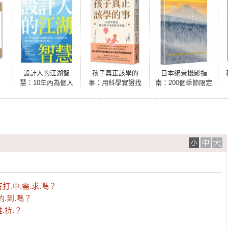
設計人的江湖智
孩子真正該學的
日本絕景攝影指
慧：10年內為個人
事：用科學實證找
南：200個季節限定
服務的設計工作即
出最有用的教育策
景點 × 完整實拍設
將消失，還在做偽
略
定
大師的美夢嗎？
中.需.求.嗎？

到.嗎？

.持.？