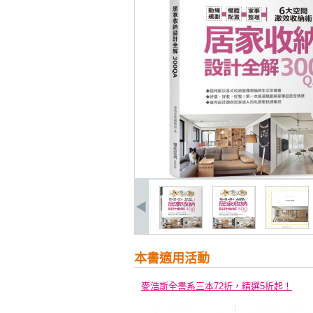
本書適用活動
麥浩斯全書系三本72折，精選5折起！