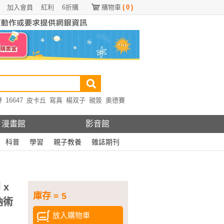
加入會員
紅利
6折購
購物車
(
0
)
野
16647
皮卡丘
寫真
楊双子
親簽
奧德賽
漫畫館
影音館
科普
學習
親子教養
雜誌期刊
 x
庫存 = 5
納術
放入購物車