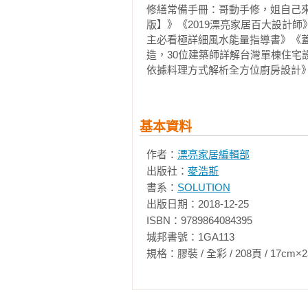
修繕常備手冊：哥動手修，姐自己來，
版】》《2019漂亮家居百大設計
主必看極詳細風水能量指導書》《
造，30位建築師詳解台灣單棟住
依據料理方式解析全方位廚房設計
基本資料
作者：
漂亮家居編輯部
出版社：
麥浩斯
書系：
SOLUTION
出版日期：2018-12-25

ISBN：9789864084395

城邦書號：1GA113

規格：膠裝 / 全彩 / 208頁 / 17cm×23cm   