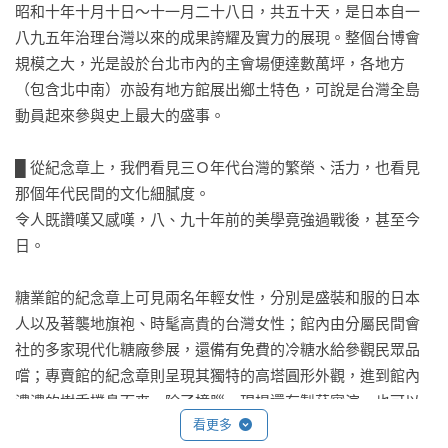
昭和十年十月十日～十一月二十八日，共五十天，是日本自一
八九五年治理台灣以來的成果誇耀及實力的展現。整個台博會
規模之大，光是設於台北市內的主會場便達數萬坪，各地方
（包含北中南）亦設有地方館展出鄉土特色，可說是台灣全島
動員起來參與史上最大的盛事。

█ 從紀念章上，我們看見三Ｏ年代台灣的繁榮、活力，也看見
那個年代民間的文化細膩度。

令人既讚嘆又感嘆，八、九十年前的美學竟強過戰後，甚至今
日。

糖業館的紀念章上可見兩名年輕女性，分別是盛裝和服的日本
人以及著襲地旗袍、時髦高貴的台灣女性；館內由分屬民間會
社的多家現代化糖廠參展，還備有免費的冷糖水給參觀民眾品
嚐；專賣館的紀念章則呈現其獨特的高塔圓形外觀，進到館內
濃濃的樹香撲鼻而來，除了樟腦，現場還有製菸實演，也可以
看更多
一窺機器是如何自動幫酒瓶貼上標籤的；子供の国（孩童的國