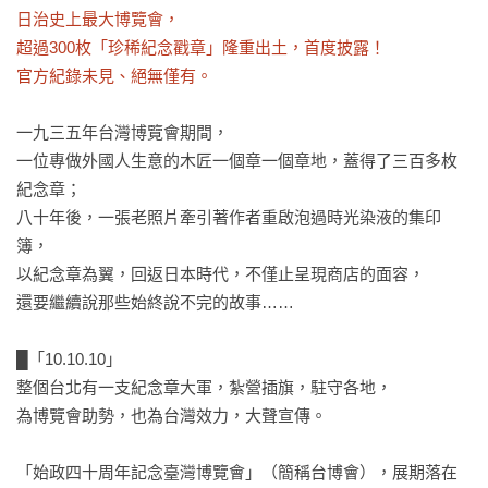
日治史上最大博覽會，

超過300枚「珍稀紀念戳章」隆重出土，首度披露！

官方紀錄未見、絕無僅有。
一九三五年台灣博覽會期間，

一位專做外國人生意的木匠一個章一個章地，蓋得了三百多枚
紀念章；

八十年後，一張老照片牽引著作者重啟泡過時光染液的集印
簿，

以紀念章為翼，回返日本時代，不僅止呈現商店的面容，

還要繼續說那些始終說不完的故事……

█「10.10.10」

整個台北有一支紀念章大軍，紮營插旗，駐守各地，

為博覽會助勢，也為台灣效力，大聲宣傳。

「始政四十周年記念臺灣博覽會」（簡稱台博會），展期落在