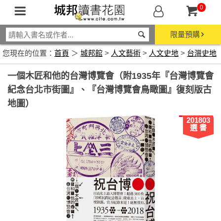
0
限量預購
您現在的位置：
首頁
＞
城邦館
>
人文藝術
>
人文史地
>
台灣史地
一個木匠和他的台灣博覽會（附1935年『台灣博覽會
紀念台北市街圖』、『台灣博覽會鳥瞰圖』復刻版古
地圖）
201803
選 書