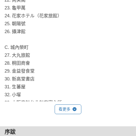
士林、北投、草山，連基隆都去了三次呢！

23. 龜甲萬

24. 花家ホテル（花家旅館）

就讓我們隨著陳柔縉生動的文字，窺看那真真確確存在的文化
25. 朝陽號

繁景吧！！

26. 攝津館

【這本書好有特色】
C. 城內榮町

27. 大丸旅館

（1）「紀念章身世考」，

28. 桐田商會

啥乜（siánn-mí）！作者居然連遮嘛知影！！

29. 金益發食堂

這數百個紀念章上的線索少到不能再少，有的僅有日文店號，
30. 新高堂書店

更別提配上設計怪趣的圖案，著實叫人丈二金剛摸不著頭腦。
31. 生蕃屋

作者陳柔縉費時兩年查詢史料，佐以鑽研台灣生活史十餘年的
32. 小塚

內力，一個一個辨識這些紀念章，不但調查考究出其來源，更
33. 大阪商船台北船客案內所

生動地述說諸多逸事，讓人猶如穿越時空，與他們共舞。

看更多
34. 榮町藥局

35. 大正堂

（2）不只是官方自嗨！從紀念章「店家的位置」，

36. 岩田サンゴ店（岩田珊瑚店）

序跋
發現台灣博覽會舉辦當時，可說是整個民間動員起來！！

37. ヒカル食堂（光食堂）
