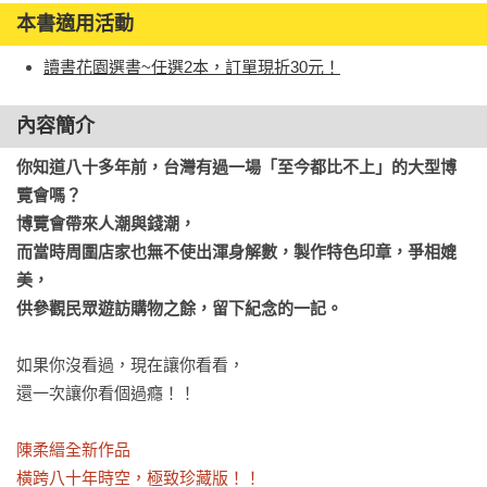
本書適用活動
讀書花園選書~任選2本，訂單現折30元！
內容簡介
你知道八十多年前，台灣有過一場「至今都比不上」的大型博
覽會嗎？

博覽會帶來人潮與錢潮，

而當時周圍店家也無不使出渾身解數，製作特色印章，爭相媲
美，

供參觀民眾遊訪購物之餘，留下紀念的一記。
如果你沒看過，現在讓你看看，

還一次讓你看個過癮！！

陳柔縉全新作品

橫跨八十年時空，極致珍藏版！！
