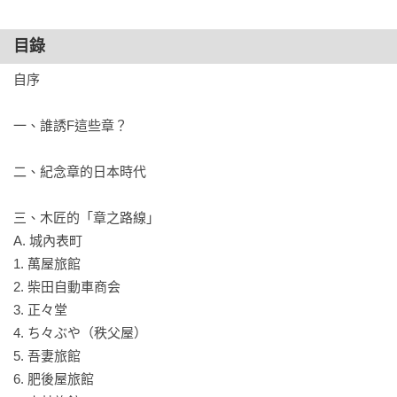
度）以其入口地標、塔頂有著桃太郎可愛塑像的「蓬萊塔」做
為紀念章主圖，場內三千坪的遊樂區舉辦琳琅滿目的餘興、娛
目錄
樂活動，提供觀眾另一個益智、健體、遊戲的去處……

自序

然而，書中介紹的不只是台博場館的戳章，

更將目光聚焦在當時民間特製的紀念章上——
一、誰誘F這些章？

日本時代最早的一枚紀念章是一九○二年的「萬國郵便聯合加盟
二、紀念章的日本時代

25年祝典」紀念郵戳，其後這樣的紀念郵戳雖連番現身，但只
有一些嚴肅的大日子才有資格發行紀念戳章，或是仍有許多規
三、木匠的「章之路線」

矩要守，像是蓋得後貼了郵票只能會場內投遞。到了一九三一
A. 城內表町

年，風景名所紀念章才開始冒出頭，購買一錢半的郵票，就可
1. 萬屋旅館

以在郵局蓋得戳章，增添旅遊趣味，隔年全台更有近三十個火
2. 柴田自動車商会

車站也推出紀念章饗客。而這一波風潮來到台灣博覽會期間，
3. 正々堂

更是整個大噴發，來到最高潮！本書主人翁楊雲源的集印簿，
4. ち々ぶや（秩父屋）

可說是展示了當年盛況：餐廳、電影院、照相館、書店、文具
5. 吾妻旅館

店、印章店、藥局、菓子店、皮鞋店、布店、咖啡店、旅館、
6. 肥後屋旅館

市場、廟宇、神社、溫泉旅宿，全都登場了，於是紀念章的舞