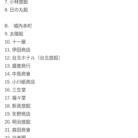
7. 小林旅館 

台不再只有郵戳和鐵道。

8. 日の丸館

楊雲源的集印簿中，有多達三百個珍貴的「民間」台博紀念戳
B.　城內本町

章，是官方紀錄《始政四十周年記念臺灣博覽會誌》中所未
9. 太陽館

見，珍貴的文化財！每個商家的紀念章都製作精緻，極富特
10. 十一屋

色，其線條、文字、空間配置皆令人驚嘆於當時的美學與手工
11. 伊田商店

技術，沉迷其中，且八十多年前的蓋印至今仍色澤飽滿。

12. 台北ホテル（台北旅館）

13. 盛進商行

在設計上，可見商家費盡心思凸顯自身特色的圖樣：藥局以單
14. 中島商會

槓倒立的人加上增強體力字樣，呈現其主打項目；接骨院大喇
15. 小川紙商店

喇地秀出拿著看板的骷髏人，確實讓人一目了然；洋雜貨店以
16. 三生堂

一截著褲襪的長腿勾引目光；其他像是祝台博字樣、台灣島型
17. 福々堂

輪廓、巨大的台博牌樓也被融入構圖之中，有時還能看見以表
18. 新高旅館

現南島風情的椰子樹或香蕉葉為襯。

19. 矢野商店

20. 明治旅館

這些台灣博覽會紀念章，是如何吸引這名木匠滿懷熱情，跑來
21. 森田商會

跑去，一個章一個章蓋，從北橫跨到南，從東奔走到西，還有
22. 尚美閣
