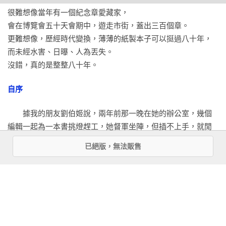
書中共附有九張區域圖，作者查找密密麻麻的地圖及土地圖
38. 吉井印房

很難想像當年有一個紀念章愛藏家，

冊，盡可能標示出眾多紀念章店家的所在位置，並由此發現，
39. 臺灣日日新報社

會在博覽會五十天會期中，遊走市街，蓋出三百個章。

除了博覽會會場周圍之外，更向外延伸、橫跨整個台北，原來
40. 出口商店

更難想像，歷經時代變換，薄薄的紙製本子可以挺過八十年，

當時是島內所有人共同參與這場盛事！

而未經水害、日曝、人為丟失。

D. 城內京町

沒錯，真的是整整八十年。

（依照店家的位置，共可分成二十五個區域，如城內的表町、
41. 文華堂

本町、榮町、京町與大和町；城北的北門町；西門的新起町、
42. 谷山商店

自序
西門町、壽町、末廣町；大稻埕的太平町、日新町、御成町、
43. 文林堂

永樂町、上奎府町與建成町；其他區域還有大龍峒、士林、北
　　據我的朋友劉伯姬說，兩年前那一晚在她的辦公室，幾個
44. 野田時計店

投、草山、基隆……）

編輯一起為一本書挑燈趕工，她督軍坐陣，但插不上手，就閒
45. 大學堂

閒瀏覽朋友的臉書。老同事楊弘熙剛放上幾張黑白照，只說是
46. ヒゴヤ（肥後屋）

已絕版，無法販售
（3）隨書附贈兩張復刻版古地圖，敬請搭配使用，

家裡翻出幾張老相片，其他沒多講什麼。其中一張，伯姬覺得
47. 大正堂

認識台灣史的趣味加倍哦～

有點眼熟，就Line給我，「你看看這是什麼？」

48. かるた家（歌留多家）

49. メロー商閤（商閤美露）

★1號古地圖★『台灣博覽會鳥瞰圖』（W45cm×H32cm）：

　　我當下一驚，我寫的《宮前町九十番地》一書就有相同照
50. 南國物産商会

完整呈現台灣博覽會展館設施配置，包括第一會場、第二會
片。我趕快回覆伯姬，請她翻看一下那本書某頁的附照，男女
51. 田中珊瑚店

場、大稻埕分場，以及草山分館。

老少一群人郊遊，去新店溪搭屋形船。更迫不及待，問她是誰
52. 學校美術社
