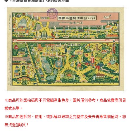
◆『台灣博覽會鳥瞰圖』復刻版古地圖
※商品可能因拍攝與不同電腦產生色差，圖片僅供參考，商品依實際供貨
樣式為準。
※商品如經拆封、使用、或拆解以致缺乏完整性及失去再販售價值時，恕
無法退(換)貨！