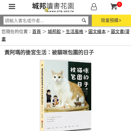
0
限量預購
您現在的位置：
首頁
＞
城邦館
>
生活風格
>
圖文繪本
>
圖文書/漫
畫
黃阿瑪的後宮生活：被貓咪包圍的日子