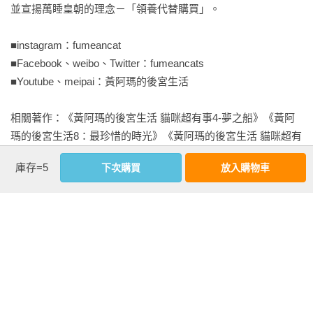
並宣揚萬睡皇朝的理念－「領養代替購買」。

他們不只是可愛而已，且壽命可能長達幾十年，

你願意接下來的歲月裡，時時替他們把屎把尿、忍受他們搗
■instagram：fumeancat

蛋，

■Facebook、weibo、Twitter：fumeancats

甚至是他們生病時，願意掏錢出來醫治他們嗎？

■Youtube、meipai：黃阿瑪的後宮生活

如果你真的有想清楚了，就開始好好規畫你和毛孩子的未來生
涯吧！

相關著作：《黃阿瑪的後宮生活 貓咪超有事4-夢之船》《黃阿
瑪的後宮生活8：最珍惜的時光》《黃阿瑪的後宮生活 貓咪超有
這是阿瑪的第三本書，要謝謝好多好多人

事3-貓貓美食救援計畫》《《黃阿瑪的後宮生活 貓咪超有事2-
當然，還有正看著螢幕的你 （鞠躬）

庫存=5
下次購買
放入購物車
尋找灰胖之旅》《黃阿瑪的後宮生活：阿瑪建國史(經典改版)》
《黃阿瑪的後宮生活：等我回家的你》《黃阿瑪的後宮生活 貓
▄ 奴才眼中的後宮生活哲學
咪超有事1-貓奴的崩潰與歡愉日記》《黃阿瑪的後宮生活：貓咪
◎阿瑪與三腳之爭

哪有那麼可愛(內附後宮貓咪貼紙乙張-隨機出貨)》《黃阿瑪的
「人若懂得低頭，不事事計較，不用情緒處理事情，還是會討
後宮生活：怎麼可能忘了你》《黃阿瑪的後宮生活：被貓咪包
得他人歡心的啊」

圍的日子》《黃阿瑪的後宮生活：2017萬睡皇朝年度日誌超值
◎招弟之淡定

限量三件組》《黃阿瑪的後宮生活：2017萬睡皇朝瑪瑪手帳
「其實，雜亂的是我們的心，試著把眼界打開，心胸也會跟著
（加贈貼紙乙張）》《黃阿瑪的後宮生活：2017萬睡皇朝瑪瑪
寬廣吧。」
