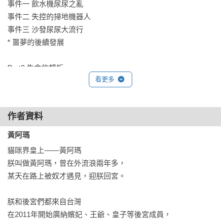
事件一 飲水機尿尿之亂

常有人好奇，黃阿瑪的後宮生活還會有第三集嗎？ 

事件二 失控的掃地機器人

其實我們去年就曾思考過這問題，

事件三 沙發尿尿大流行

第一集時我們努力把最豐富的生活記錄在裡頭了，那接下來還
* 噩夢的後續發展

有新內容可以寫嗎？

隨著時間一天天過去，我們發現，貓咪是與我們有情感交流的
Part3 生命的轉折

夥伴，

看更多
* 與病魔奮鬥的嚕嚕

正因如此，我們每天的生活都與他們互相影響著，

* 愛滋貓-寶可夢小黑（認識貓愛滋）

甚至他們自己彼此間，也會自行發展出新的交往關係與習慣模
* 被人類欺負的大大健（不幸中的大幸）

式，

作者資料
* 關於富貴 -狸貓的一段沉痛回憶（奶貓救援小知識）

而這些日常中的枝微末節，正是我們必須繼續記錄下來的動
黃阿瑪
力。

黃阿瑪的後宮生活 粉絲團的妙私訊

貓咪界皇上——黃阿瑪

謝謝
朕叫做黃阿瑪，曾在外流浪兩年多，

▄ 奴才序－狸貓
某天在路上被奴才遇見，迎朕回宮。

這不只是一本述說貓咪有多可愛的書，

更是一本揭露他們生活的爆料祕辛，藉此讓大家更認識毛孩
朕和後宮們都來自台灣

子。

在2011年開始廣納嬪妃、王爺、皇子等後宮成員，

我們不希望大家因為喜歡阿瑪和後宮，而衝動的去飼養寵物， 
