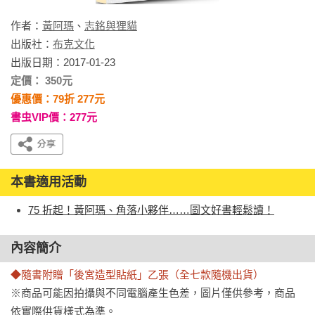
作者：
黃阿瑪
、
志銘與狸貓
出版社：
布克文化
出版日期：2017-01-23
定價： 350元
優惠價：79折 277元
書虫VIP價：277元
本書適用活動
75 折起！黃阿瑪、角落小夥伴……圖文好書輕鬆讀！
內容簡介
◆隨書附贈「後宮造型貼紙」乙張（全七款隨機出貨）
※商品可能因拍攝與不同電腦產生色差，圖片僅供參考，商品
依實際供貨樣式為準。
