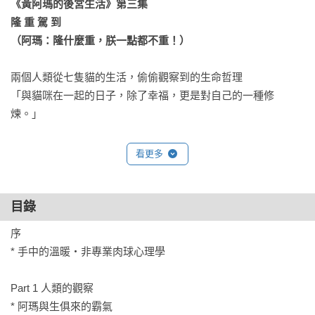
《黃阿瑪的後宮生活》第三集 

隆 重 駕 到

（阿瑪：隆什麼重，朕一點都不重！）
兩個人類從七隻貓的生活，偷偷觀察到的生命哲理

「與貓咪在一起的日子，除了幸福，更是對自己的一種修
煉。」

隨著後宮的成員越來越多，阿瑪也十歲了！

看更多
志銘、狸貓兩位奴才，與貓咪們一起經歷了生命的離逝和種種
喜悅，

再加上不小心誤喝了貓咪亂尿在飲水機的水之後，

目錄
已完全將自己與貓咪的生活融為一體。

序

原本看似平凡的貓，但透過他們的眼睛，卻能看見每隻貓的性
* 手中的溫暖‧非專業肉球心理學

格與細微的心情轉變；

即便貓咪們總是無所事事的耍萌，也都能從中觀察到生命所帶
Part 1 人類的觀察

來的啟示。

* 阿瑪與生俱來的霸氣
