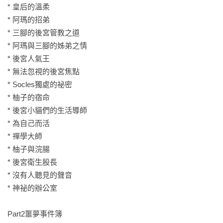
* 皇后的溫柔

「透過他們，我們看見生命的脆弱，卻也感受到生命的堅
* 阿瑪的招弟

韌。」

* 三腳的後宮管教之道

2016年發生了好多令人難忘的事件，

* 阿瑪與三腳的姊弟之情

因此除了從後宮中觀察的生活哲學之外，書中也將分享各種生
* 後宮人氣王

命的轉折。

* 無法忽視的後宮焦點

不論是虐待動物的相關動保議題，或是後宮嚕嚕生重病的整個
* Socles獨處的祕密

醫療過程，

* 柚子的宿命 

還遇見了超親人的愛滋貓小黑..

* 後宮小貓們的生活導師

在這一年，阿瑪的FB粉絲也突破了一百萬人，

* 為自己而活

相信不只是我們，對於喜歡毛孩的你們，必定也都還歷歷在
* 禪學大師

目。

* 柚子與浣腸

希望透過阿瑪及後宮們的日常生活，可以繼續讓更多人認識貓
* 後宮衛生股長

咪。

* 沒有人聽見的聲音

* 神祕的辦公室

「也許，會有人因為阿瑪改變了對貓咪的想法。」

每當感到疲累的時候就會這樣想，就有動力繼續下去…

Part2噩夢事件簿

奴才序－志銘
