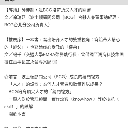
【導讀】師徒制，是BCG培育頂尖人才的關鍵　　

文／徐瑞廷（波士頓顧問公司［BCG］合夥人兼董事總經理、
BCG台北分公司負責人） 

【推薦序】一本書，寫出培育人才的雙重視角：寫給帶人帶心
的「師父」，也寫給虛心受教的「徒弟」　　

文／楊千（交通大學EMBA榮譽執行長，曾借調至鴻海科技集團
擔任董事長室永營專案顧問）  

◎前言 波士頓顧問公司（BCG）成長的獨門祕方  

　「人才」的煩惱：為何人才素質和數量難以成長？  

　BCG培育頂尖人才的「獨門祕方」  

　一般人對於管理顧問「實作訣竅（know-how ）等於技能（ 
skill）」的誤解 

　關於本書  
