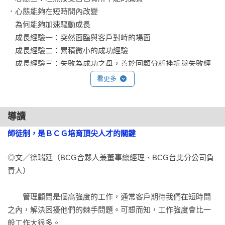
．心態能夠在短時間內改變  

　為何能夠加速驅動成長  

　成長經驗一：突然面臨與客戶對峙的場面  

　成長經驗二：累積微小的成功經驗  

　成長經驗三：失敗為成功之母，善於回顧分析挫折與失敗經
驗  

看更多
　成長經驗四：轉化立場  

．成為長期「持續成長」的人才  

　何謂能夠持續「成長」的人  

導讀
　最後關鍵在於強烈的訊息和思想  

師徒制，是ＢＣＧ培育頂尖人才的關鍵
◎第二章　該如何突破「僵局瓶頸」

◎文／徐瑞廷（BCG合夥人兼董事總經理、BCG台北分公司負
成長方程式二：「正確目標設定」加上「正確自我認知」

責人）

．明明很努力，為何會遭遇僵局瓶頸  

　僵局瓶頸類型一：錯把手段當成目的 

　　管理顧問是個高強度的工作，通常客戶期待我們在短時間
　僵局瓶頸類型二：搞不清楚狀況 

之內，解決困擾他們的棘手問題。可想而知，工作強度會比一
　僵局瓶頸類型三：停留在執行工作的階段  

般工作大很多。
