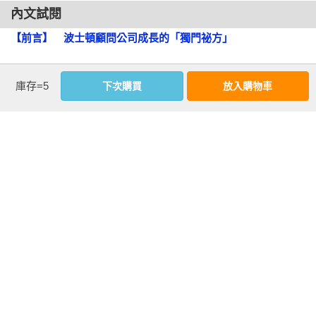
　將行動進行「因式分解」 

成長的祕方。

內文試閱
　對行動展開「反向工程」

【前言】　波士頓顧問公司成長的「獨門祕方」
　深入探究「為何會做出錯誤的選擇」  

　　本書作者目前是BCG合夥人，也是我的好友，他們分別是
　切忌用不明就裡的「經驗法則」導出結論  

會說法語的木村亮示，以及會說中文的木山聰，他們嘗試著把
「人才」的煩惱：為何人才素質和數量難以成長？
．加速成長的鐵則四：著手實踐，讓改變發生  

這些BCG從未公開的祕方化為文字，希望能夠給各位讀者帶來
庫存=5
下次購買
放入購物車
　持續快速且大量學習的PDCA循環  

一點啟發。

　　「沒有優秀人才。」

　毅然決然，自我破壞  

．成為「善於接受栽培和受到重用」的人  

　　第一章和第二章談到頂尖人才的「成長方程式」，作者們
　　在與多位經營者討論的過程中，數不清有多少次聽過這句
　無法加速成長類型一：不善於接受栽培  

分享成長主要的驅動因素，包括什麼是正確的心態、如何清楚
話，然而，實情並非如此。

　無法加速成長類型二：不善於受到重用  

認識自己，以及如何設定成長目標和活用技能。

　接到高難度工作的人，要與上司溝通  

　　不論是哪一家公司，都有能力與品行兼備的優秀領導者，
　如果我是育才者（師父）會怎麼做  

　　第三章以人才（接受培育者，也就是師徒制裡的徒弟）的
在所屬的組織裡重振事業、開發新事業、建立事業夥伴、穩健
角度出發，分析同一個時期進入BCG的顧問，能在同輩中脫穎
經營管理，這些人都是拿出傲人成績的傑出人才。

◎第四章　藉由PDCA循環，讓接受培育者（徒弟）主動成長

而出、快速成長的頂尖人才，究竟有什麼地方與眾不同。

．不善於培育人才的思考模式  

　　但是，套句經營者的話來說，總是面臨這種人才「數量不
　部屬原因論：「扶不起的阿斗」是誰的錯？  

　　第四章則是談人才培育，這是從主管（培育者、教練，也
足」問題。主要是因為總體環境日益嚴峻，經營管理的複雜度
　首先試著自問自答  

就是師徒制裡的師父）要怎麼做，和你一起共事的人才（徒
也逐漸提高，不難想見，企業和組織更需要素質好且大量的人
　陷入「培育人才」與「績效」需要折衷的思考窠臼  
