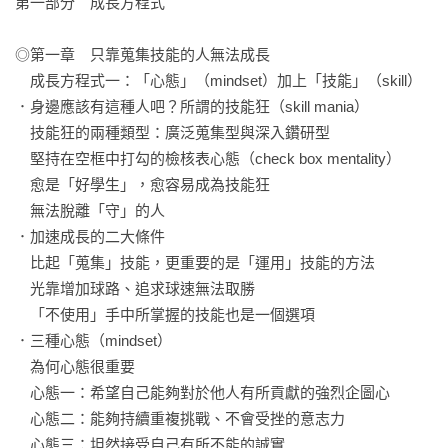
第一部分 成長方程式

◎第一章　只靠蒐集技能的人無法成長

　成長方程式一：「心態」（mindset）加上「技能」（skill）

．身邊應該有這種人吧？所謂的技能狂（skill mania）  

　技能狂的兩種類型：廣泛蒐集型與深入鑽研型  

　堅持在空框中打勾的檢核表心態（check box mentality）  

　愈是「好學生」，愈容易成為技能狂  

　無法脫離「守」的人  

．加速成長的二大條件  

　比起「蒐集」技能，更重要的是「運用」技能的方法  

　光靠增加球路、追求球速無法取勝  

　「不使用」手中所掌握的技能也是一個選項  

．三種心態（mindset）  

　為何心態很重要  

　心態一：希望自己能夠對於他人有所貢獻的強烈企圖心  

　心態二：能夠持續重複挑戰、不會受挫的意志力  

　心態三：坦然接受自己有所不能的誠實  
