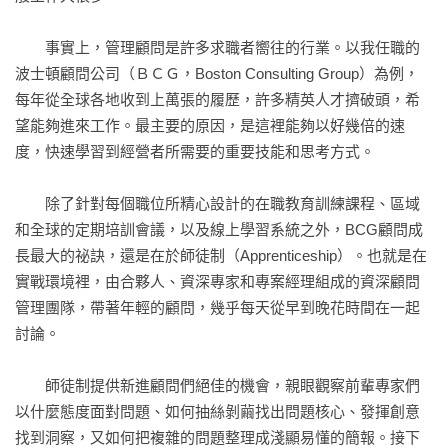
　成長需要正確的目標設定與正確的自我認知，缺一不可  

　　事實上，管理顧問是許多求職者嚮往的行業。以我任職的
．目標設定的陷阱  

波士頓顧問公司（ＢＣＧ，Boston Consulting Group）為例，
　陷阱一：訂定空洞的「標語口號」  

每年從全球各地收到上萬張的履歷，許多精英人才擠破頭，希
　陷阱二：希望成為「自己所憧憬的某人」  

望能夠進來工作。最主要的原因，是這裡能夠以好幾倍的速
　陷阱三：熱衷於短視近利的「打地鼠」  

度，快速學習到經營者所需要的重要技能和思考方式。

．自我認知的陷阱  

　陷阱一：認真的人也在無意之間抱持「原因他人論（怪罪別
　　除了針對每個職位所精心設計的在職教育訓練課程、區域
人）」的想法  

和全球的定期培訓會議，以及線上學習系統之外，BCG顧問成
　陷阱二：永遠在「尋找幸福的青鳥」  

長最大的祕訣，還是在於師徒制（Apprenticeship）。也就是在
　陷阱三：任誰都有「無意識的思考邏輯慣性」  

實戰環境裡，由合夥人、資深專家和專案經理組成的資深顧問
　無法消除「思考邏輯慣性」，但能夠控制  

管理團隊，帶著年輕的顧問，幾乎每天從早到晚花時間在一起
　以思考邏輯的特徵為武器  

討論。

　別讓「思考邏輯慣性」成為工作障礙  

　成長也是一種解決問題的方法  

　　師徒制提供新進顧問們絕佳的機會，親眼觀察前輩專家們
以什麼態度面對問題、如何抽絲剝繭找出問題核心、發揮創意
第二部分 育才者（師父）和接受培育者（徒弟） 

找到洞察，又如何把複雜的問題整理成淺顯易懂的簡報。接下