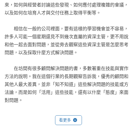
來，如何與經營者討論這些發現、如何應付處理複雜的會議，
◎第三章　加速成長的鐵則 

以及如何在培育人才與交付任務上取得平衡等。

．人才成長的「速度」 

　兼顧短期與長期的成長  

　　相信在一般的公司裡面，要有這樣的學習機會並不容易，
　增加「學習面積」的鐵則  

許多人可能一個星期還見不到幾次直屬的資深主管，更不用說
．加速成長的鐵則一：增加學習開關「打開」的時間  

和他一起去面對問題，並從旁去觀察這些資深主管是怎麼思考
　經常且持續尋找學習的種子  

問題，以及採取什麼方式解決問題。

　乍見是單純的工作中，也隱含著成長的契機  

　將副本郵件視為「這是我的事」  

　　在坊間有很多顧問解決問題的書，多數著重在技能與實作
　尋找青鳥之前，先看腳下 

方法的說明。我在這個行業的長期觀察告訴我，優秀的顧問和
　從工作以外的領域學習：一流的廚師，所有的烹調步驟都有
其他人最大差異，並非「知不知道」這些解決問題的技能或方
原因  

法論，而是如何「活用」這些技能，還有以什麼「態度」來面
．加速成長的鐵則二：提升「自我眼界」  

對問題。

　接觸和體驗優質生活，是效果極高的學習法  

　「如果是我，會怎麼做」，設身處地為人著想的思考邏
　　方法或技能是可以看書或上課學，但是怎麼用、心態該如
看更多
輯  

何，在BCG的做法是在實戰環境，跟著資深前輩一起學習理
．加速成長的鐵則三：「分解」自己的行動  

解。這種師徒制的學習方式，深植於BCG內部，也是我們顧問