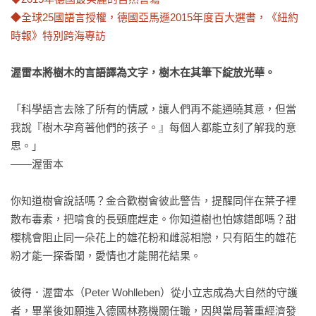
◆全球25國語言授權，德國亞馬遜2015年度百大選書，《紐約
時報》特別跨海專訪
渥雷本將樹木的言語譯為文字，樹木在其筆下綻放光華。
「科學語言去除了所有的情感，讓人們再不能通曉其意，但當
我說『樹木孕育著他們的孩子。』每個人都能立刻了解我的意
思。」

——渥雷本

你知道樹會說話嗎？金合歡樹會彼此警告，提醒同伴在葉子裡
散布毒素，把啃食的長頸鹿趕走。你知道樹也怕嫁錯郎嗎？甜
櫻桃會阻止同一朵花上的雄花粉和雌蕊相戀，只有陌生的雄花
粉才能一探香閨，愛情也才能開花結果。

彼得．渥雷本（Peter Wohlleben）從小立志成為大自然的守護
者，畢業後如願進入德國林務機關任職，因與當局著重經濟發