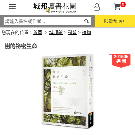
0
限量預購
您現在的位置：
首頁
＞
城邦館
>
科普
>
植物
樹的祕密生命
201605
選 書