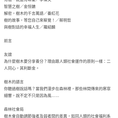
智慧之樹／金恒鑣

「讀完本書，人們將以嶄新的眼光看待樹木。」

解密，樹木的千言萬語／番紅花

──《自然雜誌》（Natur）

樹的故事，等您自己來察覺！／蔡明哲

與樹對話的幸福人生／羅紹麟

「一場森林摯友的盛宴！」

──《圖書雜誌》（Buchjournal）

前言

「下一次森林漫步時，讀者鐵定會以全新的目光看待周遭這片
友誼

綠色世界。」

為什麼樹木要分享養分？理由跟人類社會運作的原則一樣：二
──《科學畫報》（Bild der Wissenschaft）

人同心，其利斷金。

「學識淵博且引人入勝。」

樹木的語言

──德國時尚雜誌《Gala》

你聽過樹說話嗎？當我們漫步在森林裡，那些林間傳來的窸窣
細響，說不定不只是因為風……

「渥雷本喚醒了對新生命的嚮往。」

──《新奧斯納布呂克報》（Neue Osnabrücker Zeitung）

森林社會局

樹木會自動調節強者及弱者間的差異，如同人類的社會福利系