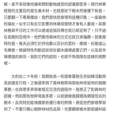
橡樹是軟腳蝦？

解，差不多就像肉鋪老闆對動物感受的認識那麼多。現代林業
橡樹與山毛櫸樹抗衡時表現得有多弱勢，反映出在它在沒有競
經營的主要目的是生產木材，也就是砍下樹木然後種下新苗，
爭的狀況下，橡樹能有多頑強。

只要翻一下專業雜誌，我們很快就會得到這種印象：一座森林
的福祉，似乎只有在它影響到林業經營時才會有人重視。其實
生存達人

林務員平日的工作可以達成這個目標也就已經足夠了，只不過
樹木理想的家要冬暖夏涼，有疏鬆肥沃的土壤和可供擋風的
在長期的忽視中，他們看待森林的方式也就日漸偏頗。就像當
山，可惜如此完美的地方並不存在。

時的我，每天必須忙於評估數以百計的雲杉、橡樹、松樹或山
毛櫸樹，根據特性判斷該如何在鋸木廠裡處置它們，以及其市
是樹？非樹？

場價值的高低，我對它們的認知，也就不免侷限在這樣的視野
到底什麼是樹？動植物的差異究竟有多大？我們的分類依據，
裡。

是否過於狹隘與專斷？

　　大約在二十年前，我開始為一些遊客籌辦生存訓練活動與
在黑暗的國度

長途健走行程，之後還參與了森林樹葬與原始林保留地的相關
森林裡有將近一半的生物量隱藏在黑暗神祕的地底，這些迷你
事務。在與眾多參與者相互交流的過程中，我修正了對森林的
生物是生態系中不可或缺的成員。

認識。例如那些枝幹彎曲多節、以前總被我歸類為價值低劣的
樹木，反而特別能喚醒那些健行者的熱情，我從他們那裡學習
二氧化碳吸塵器

到了，不要只關心樹幹林材的品質，也要觀察樹木那詭譎糾結