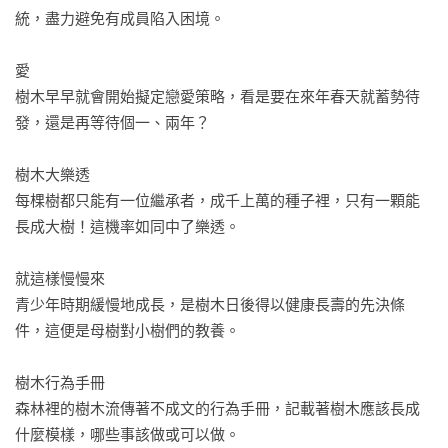
「迷人的專書！為我們發現身邊那片全然未知的有趣宇宙。」

統，盡力避免有成員陷入困境。

──《綠色和平雜誌》（Greenpeace Magazin）
愛

樹木早早就會開始擬定戀愛策略，看是要在來年春天就蓄勢待
發，還是再等待個一、兩年？

樹木大樂透

每棵樹都只能有一位繼承者，成千上萬的種子裡，只有一顆能
長成大樹！這機率如同中了樂透。

就這樣慢慢來

青少年時期緩慢地成長，是樹木日後得以健康長壽的先決條
件，這便是母樹對小樹們的教養。

樹木行為手冊

森林裡的樹木流傳著不成文的行為手冊，記載著樹木應該長成
什麼模樣，哪些事該做或可以做。
