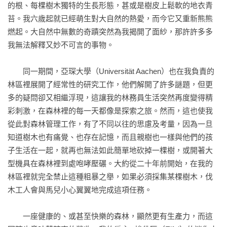
人類若想借助森林來對抗氣候變遷，就必須讓森林有機會慢慢
的根、每棵樹木獨特的生長形態，甚或是樹皮上鬆軟的地衣青
變老。

苔。我六歲起就已經萌生對大自然的熱愛，而今它又重新熊熊
燃起。大自然中無數的奇蹟突然為我揭開了面紗，那許許多多
木製空調

我無法解釋又妙不可言的事物。

樹木會流汗？樹木能讓風變得寧靜和緩，平衡水分收支，為自
己打造理想的環境。

　　同一期間，亞琛大學（Universität Aachen）也在我負責的
林區裡展開了經常性的研究工作，他們解開了許多謎題，但更
綠色抽水幫浦

多的疑問卻又相繼浮現，這讓我的林務員生活突然再度變得精
森林的土壤就像一座巨型地下水庫，永遠勤奮地聚集雨水，為
彩刺激，在森林裡的每一天都像是探索之旅。然而，這也使我
生物打造溫暖舒適的棲身之地。

從此對森林管理工作，有了不同以往的思慮及考量，因為一旦
知道樹木也有痛覺、也存在記憶，而且親樹也一樣與他們的孩
我的還是你的？

子生活在一起，就再也無法如此簡單地砍掉一棵樹，或開著大
在森林裡，唯有強者才能決定遊戲規則。

型機具在森林裡到處咆哮壓碾。大約從二十年前開始，在我的
林區裡就完全禁止這種粗暴之舉，如果必須採集某棵樹木，伐
社會住宅

木工人會與馬兒小心翼翼地完成這項任務。

樹木是廣受森林生物歡迎的公寓住宅，還提供了不少額外的客
房服務。

　　一座健康的、或甚至快樂的森林，顯然更有生產力，而這