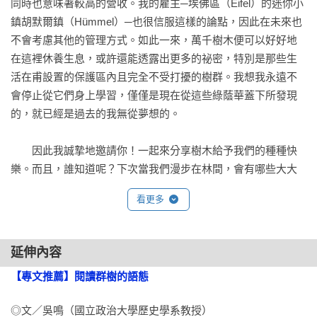
同時也意味著較高的營收。我的雇主─埃佛區（Eifel）的迷你小
生物多樣性的母船

鎮胡默爾鎮（Hümmel）─也很信服這樣的論點，因此在未來也
樹木直至枯朽老死，對整座森林的影響力仍然舉足輕重，枯木
不會考慮其他的管理方式。如此一來，萬千樹木便可以好好地
更能成為孕育小樹的搖籃。

在這裡休養生息，或許還能透露出更多的祕密，特別是那些生
活在甫設置的保護區內且完全不受打擾的樹群。我想我永遠不
冬眠

會停止從它們身上學習，僅僅是現在從這些綠蔭華蓋下所發現
棕熊和榛睡鼠年年冬眠，那麼，樹木也需要休息嗎？ 

的，就已經是過去的我無從夢想的。

時間感

　　因此我誠摯地邀請你！一起來分享樹木給予我們的種種快
初春新芽吐，晚秋落葉飄，小樹們必須和親樹一樣聰明，能夠
樂。而且，誰知道呢？下次當我們漫步在林間，會有哪些大大
正確記錄四季變換、日夜消長。

小小的奇妙發現。

看更多
性格問題

時間感
每棵樹木都有不同的性格和作風，有的天生小心謹慎，當然也
延伸內容
有擋不住誘惑的冒失鬼。

　　秋風吹起時落葉凋零，春日和煦之際則新芽綻放，在地表
上我們這個緯度帶的森林裡，這完全是理所當然的自然規律。
【專文推薦】閱讀群樹的語態
生病的樹

然而，如果我們更仔細地思考並且觀察這整個過程，就會發現
大部分的樹種都能活得比人類老得多，但樹木也和人類一樣，
它根本是一大奇蹟，因為要完成這些程序，樹木特別需要一項
◎文／吳鳴（國立政治大學歷史學系教授）
