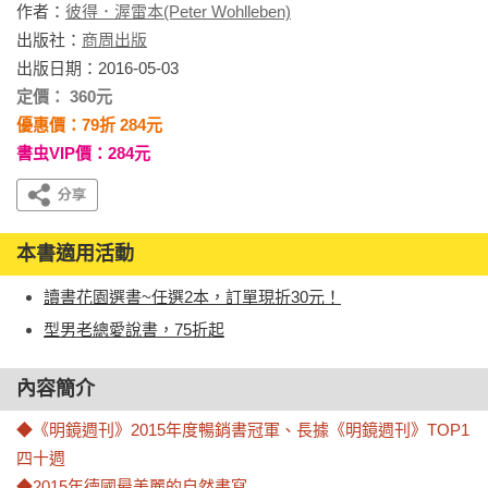
作者：
彼得．渥雷本(Peter Wohlleben)
出版社：
商周出版
出版日期：2016-05-03
定價： 360元
優惠價：79折 284元
書虫VIP價：284元
本書適用活動
讀書花園選書~任選2本，訂單現折30元！
型男老總愛說書，75折起
內容簡介
◆《明鏡週刊》2015年度暢銷書冠軍、長據《明鏡週刊》TOP1
四十週

◆2015年德國最美麗的自然書寫
