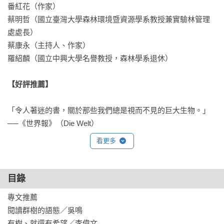
番紅花（作家）

蔡明哲（國立臺灣大學森林環境暨資源學系教授兼實驗林管理
處處長）

蔡康永（主持人、作家）

羅紹麟（國立中興大學名譽教授，森林學系退休）

【好評推薦】
「令人著迷的書，關於那些我們總是視而不見的巨大生物。」

──《世界報》（Die Welt）

看更多
「渥雷本只是一名小小的林務員，卻在森林裡發現了全世
界。」

──《明鏡週刊》（Spiegel）

目錄
專文推薦

「渥雷本將靈魂重新還給森林中的樹木。」

閱讀群樹的語態／吳鳴

──《南德日報》（Süddeutsche Zeitung）

有樹、就還有希望／李偉文
