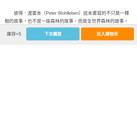
難以捉摸生老病死的命運。

天賦：時間感。它們怎麼知道冬天即將再臨？或者某段時間上
升的氣溫並不只是冬天裡的一個插曲，而是真正宣告春天已經
　　彼得．渥雷本（Peter Wohlleben）這本書寫的不只是一棵
神說：要有光

降臨？

樹的故事，也不是一座森林的故事，而是全世界森林的故事。
森林裡，每道光都彌足珍貴，陽光對樹木的影響遠比充足的供
非僅敘述樹的祕密生命，也描繪整個森林裡，所有生命的故
庫存=5
下次購買
放入購物車
水與肥沃的土壤更為重要。

　　溫暖的天氣是樹木抽出葉芽的啟動器。這點聽起來完全符
事，包括植物、動物和菌類，將森林視為整體的共生結構。

合邏輯，畢竟樹幹裡結成冰的水會因此解凍並可以再度流動。
街頭遊童

但令人驚訝的是這個現象：前一年的冬天愈是寒冷，樹木會愈
　　擔任林務員的渥雷本，並非例行植樹、護林、砍伐樹木的
看更多
城市中的樹木都是街頭上孤獨無依的遊童，沒有母樹可以提供
早抽出葉芽。慕尼黑工業大學（TU München）的研究人員，就
執行者，而是以生命來愛護林樹，從樹的角度出發，用三十六
養分，教導它們要慢慢來。

在氣候實驗室測試了這個現象，⁴¹他們發現，當一年中理應寒冷
篇動人的故事，引領我們進入森林的世界。須彌若芥子，一沙
的季節卻不夠冷時，山毛櫸樹的枝椏反而會延遲長出綠葉。這
一世界，一花一天堂。《論語‧陽貨》：「子曰：『小子何莫
精疲力盡

乍聽之下完全沒有道理，因為許多其他植物，例如草本植物，
學夫《詩》，《詩》可以興，可以觀，可以群，可以怨。邇之
編輯推薦
先驅樹種是嚮往遠方的探險家，縱使生命因此短暫如春花，它
便經常在天氣過度暖和的一月開始活躍，它們有時候甚至還會
事父，遠之事君。多識於鳥獸草木之名。』」多識於鳥獸草木
們的種子仍不辭千里、浪跡天涯。

【推薦文】
開起花來！媒體裡這類令人驚奇的報導從來就不少。那樹木的
之名原是詩教，可惜我們常常忘記這些，導致四體不勤，五榖
反應為何會如此不同？難道是如果冬天的氣溫不降到冰點以
不分，只能隨大流去日本看櫻花，對身邊的草木林樹反倒視若
◎文／讀書花園產品行銷　SP

到北方去！

下，樹木就不能享有真正放鬆的冬眠，於是春天時它們也就無
無睹。

氣候日漸暖化使山毛櫸樹一路向北，其北方長征之途，永遠都
法精力充沛地開跑？無論如何，在當前氣候變遷的框架中，這
　　閱讀這本書時，不時被作者的字裡行間勾勒出許多森林的
不會結束。

個現象對於某些樹種相當不利；不過其他比較不受暖化影響的
　　這本《樹的祕密生命》沒有說教，而是娓娓道來一個又一