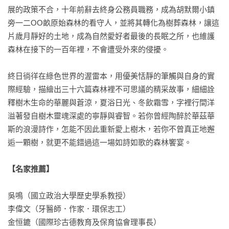
展的政策不合，十年前辭去終身公務員職務，成為胡默爾小鎮
旁一二OO畝原始森林的看守人，並將其轉化為樹葬森林，讓這
片歲月靜好的土地，成為自然愛好者最後的長眠之所，也維護
森林在接下的一百年裡，不會遭受外來的侵擾。

終日徜徉在綠色世界的渥雷本，用優美恬靜的筆觸與自身的實
際經驗，描繪出三十六篇森林裡不可思議的精采故事，細細詮
釋樹木生命的華麗與蒼涼，夏浴日光、冬飲霜雪，字裡行間洋
溢著發自樹木靈魂深處的寧靜與睿智。若你曾經陶醉於華茲華
斯的浪漫詩作，怎能不因此重新愛上樹木，若你不曾真正地邂
逅一顆樹，就更不能錯過這一場如詩如歌的森林饗宴。

【名家推薦】
吳鳴（國立政治大學歷史學系教授）

李偉文（牙醫師．作家．環保志工）

金恒鏕（國際珍古德教育及保育協會理事長）
