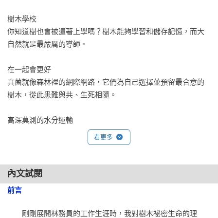
樹木學校

你知道樹也會被逼著上學嗎？樹木能夠學習和儲存記憶，而大
自然就是最嚴厲的導師。

在一起會更好

真菌就像森林裡的網際網路，它們為自己選擇並預留最合意的
樹木，從此患難與共、生死相隨。

高深莫測的水分運輸

原來我們根本無法確定，樹木是如何讓水從地底深處往上跑到
看更多
葉子裡的？

年齡會說話

內文試閱
樹木年輕時，表皮如新生兒的皮膚般光滑，當樹木日漸衰老，
前言
樹幹的下方也會開始出現皺紋……

　　剛剛展開林務員的工作生涯時，我對樹木祕密生命的理