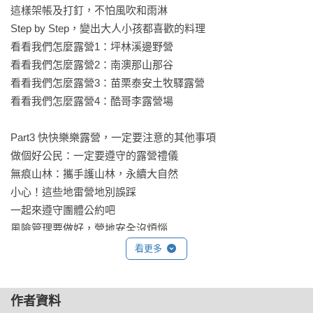
又好吃，住的比飯店還爽」的獨門心得！父母一定要看這本武
這樣架帳及打釘，不怕風吹和雨淋

林祕笈，讓你露營功力大增，輕輕鬆鬆、開開心心露營去，有
Step by Step，變出大人小孩都喜歡的料理

了本書，露營就變得不麻煩了。」

看看我們怎麼露營1：坪林溪邊野營

——吳佳穎（戶外教育講師）
看看我們怎麼露營2：南澳那山那谷

看看我們怎麼露營3：苗栗泰安土牧驛露營

看看我們怎麼露營4：酷哥李露營場

Part3 快快樂樂露營，一定要注意的其他事項

做個好公民：一定要遵守的露營禮儀

無痕山林：攜手護山林，永續大自然

小心！這些地雷營地別誤踩

一起來遵守團體公約吧

風險管理要做好，營地安全沒煩惱

實用小道具，讓露營更Easy

看更多
愛惜物品，帶孩子一起保養器材

作者資料