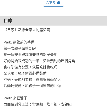
經由本書，了解並享受親子露營的樂趣，除了可以增加家庭親
看更多
子關係外，更可以讓孩子建立做中學、學中覺的生活能力。」

——陳美燕（臺灣師範大學運動休閒與餐旅管理研究所教授）

目錄
「這本書不可錯過。

【自序】點燃全家人的露營魂

坊間有許多露營書籍，有些已是考古文、回憶文，有些則是翻
譯文。作者以多年童軍生涯及對戶外用品的專業了解，加上親
Part1 露營前的準備

子露營的豐富經驗，彙集而成此書。

第一次親子露營Q&A

這本書雖定位為親子露營，但內容卻是包山包海、鉅細靡遺，
挑一個安全與趣味兼具的親子營地

小到如何釘營釘、打繩結，大到對帳篷的清潔保養，另外還有
好的開始是成功的一半：營地預約的眉眉角角

戶外創意料理，讓露營趣味倍增！誠摯推薦給即將愛上露營的
食材準備有訣竅，就要吃好也吃巧

你。」

全攻略！親子露營必備裝備

——王世杰（鄉野情戶外用品負責人）

舒適、美觀都要顧，露營穿著學問大

活動巧規劃，給孩子一個難忘的回憶

「一想到露營，就讓父母又愛、又麻煩，作者在長年的露營經
Part2 來露營了

驗中，淬鍊出「露營該如何玩、孩子會很開心，怎麼吃得高級
面面俱到分工法：營建組、炊事組、安親組
