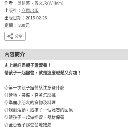
作者：
吳易芸
、
曾文永(William)
出版社：
商周出版
出版日期：2015-02-26
定價： 330元
內容簡介
史上最詳盡親子露營書！

帶孩子一起露營，就是這麼輕鬆又有趣！
◎第一次親子露營該注意些什麼

◎營地、裝備、穿著怎麼挑

◎準備小朋友的食物及料理

◎規劃活動，給孩子一個難忘的回憶

◎跟孩子一起做搭營、器材保養

◎全台親子露營營地推薦
