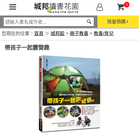
0
限量預購
您現在的位置：
首頁
＞
城邦館
>
親子教養
>
教養/育兒
帶孩子一起露營趣