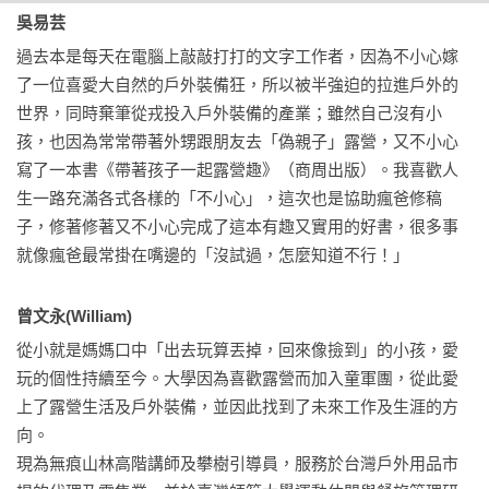
吳易芸
過去本是每天在電腦上敲敲打打的文字工作者，因為不小心嫁
了一位喜愛大自然的戶外裝備狂，所以被半強迫的拉進戶外的
世界，同時棄筆從戎投入戶外裝備的產業；雖然自己沒有小
孩，也因為常常帶著外甥跟朋友去「偽親子」露營，又不小心
寫了一本書《帶著孩子一起露營趣》（商周出版）。我喜歡人
生一路充滿各式各樣的「不小心」，這次也是協助瘋爸修稿
子，修著修著又不小心完成了這本有趣又實用的好書，很多事
就像瘋爸最常掛在嘴邊的「沒試過，怎麼知道不行！」
曾文永(William)
從小就是媽媽口中「出去玩算丟掉，回來像撿到」的小孩，愛
玩的個性持續至今。大學因為喜歡露營而加入童軍團，從此愛
上了露營生活及戶外裝備，並因此找到了未來工作及生涯的方
向。

現為無痕山林高階講師及攀樹引導員，服務於台灣戶外用品市