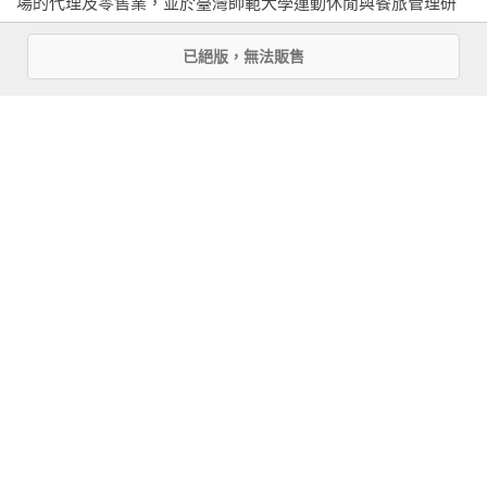
場的代理及零售業，並於臺灣師範大學運動休閒與餐旅管理研
究所博士班進修中。

已絕版，無法販售
座右銘：Work hard, play harder! 
看更多
基本資料
作者：
吳易芸
、
曾文永(William)
出版社：
商周出版
城邦書號：BO0223

ISBN：9789862727553

出版日期：2015-02-26

書系：
商周其他系列
規格：平裝 / 全彩 / 176頁 / 17cm×22cm                