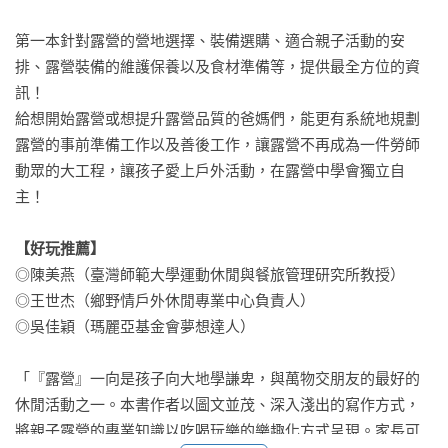
第一本針對露營的營地選擇、裝備選購、適合親子活動的安
排、露營裝備的維護保養以及食材準備等，提供最全方位的資
訊！

給想開始露營或想提升露營品質的爸媽們，能更有系統地規劃
露營的事前準備工作以及善後工作，讓露營不再成為一件勞師
動眾的大工程，讓孩子愛上戶外活動，在露營中學會獨立自
主！

【好玩推薦】
◎陳美燕（臺灣師範大學運動休閒與餐旅管理研究所教授）

◎王世杰（鄉野情戶外休閒專業中心負責人）

◎吳佳穎（瑪麗亞基金會夢想達人）

「『露營』一向是孩子向大地學謙卑，與萬物交朋友的最好的
休閒活動之一。本書作者以圖文並茂、深入淺出的寫作方式，
將親子露營的專業知識以吃喝玩樂的樂趣化方式呈現。家長可