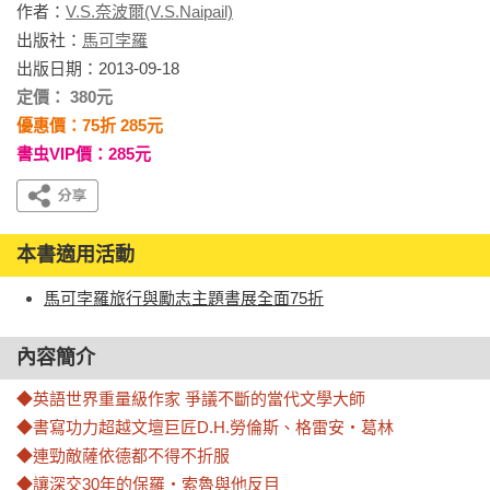
作者：
V.S.奈波爾(V.S.Naipail)
出版社：
馬可孛羅
出版日期：2013-09-18
定價： 380元
優惠價：75折 285元
書虫VIP價：285元
本書適用活動
馬可孛羅旅行與勵志主題書展全面75折
內容簡介
◆英語世界重量級作家 爭議不斷的當代文學大師

◆書寫功力超越文壇巨匠D.H.勞倫斯、格雷安‧葛林

◆連勁敵薩依德都不得不折服

◆讓深交30年的保羅‧索魯與他反目
