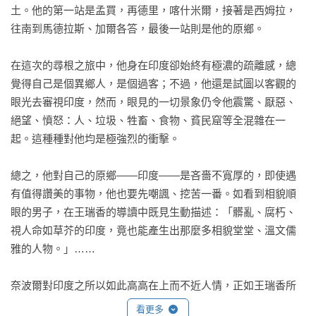
土。他的第一站是孟買，再德里，喀什米爾，接著是西姆拉，
往南到馬德拉斯、加爾各答，最後一站則是他的原鄉。

在這次的尋根之旅中，他身在印度卻始終有極濃的疏離感，總
覺得自己是個異鄉人，是個過客；不過，他還是試圖以客觀的
眼光去審視印度，然而，眼見的一切景象仍令他震驚、厭惡、
絕望、憤怒：人、垃圾、牲畜、食物、貧民窟等全混雜在一
起。這種種對他均是極強烈的衝擊。

總之，他對自己的原鄉——印度——是吝嗇不寬厚的，即使遇
有值得讚美的事物，他也要先嘲諷、挖苦一番。如看到相貌順
眼的男子，在王瑞香的導讀中既見生動描述：「髒亂、腐朽、
視人命如草芥的印度，竟也能產生出那麼多相貌堂堂、溫文儒
雅的人物。」……

奈波爾對印度之所以如此高高在上而不近人情，正如王瑞香所
言，似乎是根基於「他在心態上是個典型的『殖民地子民知識
看更多