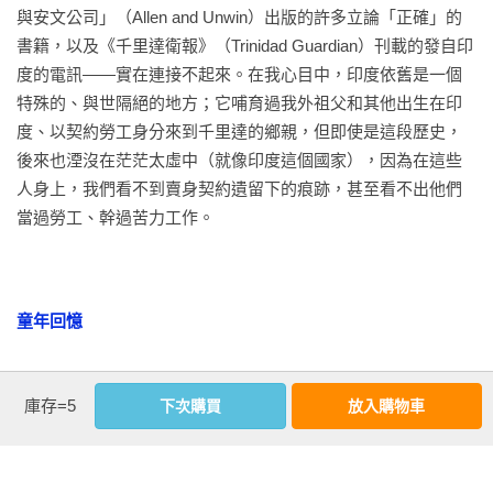
與安文公司」（Allen and Unwin）出版的許多立論「正確」的
書籍，以及《千里達衛報》（Trinidad Guardian）刊載的發自印
度的電訊——實在連接不起來。在我心目中，印度依舊是一個
特殊的、與世隔絕的地方；它哺育過我外祖父和其他出生在印
度、以契約勞工身分來到千里達的鄉親，但即使是這段歷史，
後來也湮沒在茫茫太虛中（就像印度這個國家），因為在這些
人身上，我們看不到賣身契約遺留下的痕跡，甚至看不出他們
當過勞工、幹過苦力工作。 
童年回憶
看更多
庫存=5
下次購買
放入購物車
　　如今，回想起千里達島上的童年生活，我頂記得一位老太
太。她是我母親娘家的朋友，皮膚白皙，滿頭華髮，平日喜歡
穿金戴銀，顯得十分闊氣。她只會講印地語。她那優雅的舉止
延伸內容