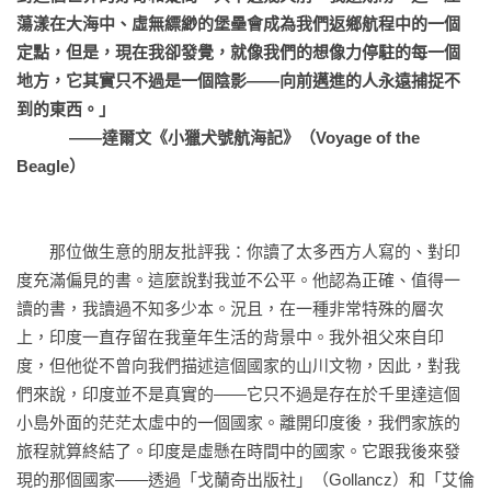
蕩漾在大海中、虛無縹緲的堡壘會成為我們返鄉航程中的一個
定點，但是，現在我卻發覺，就像我們的想像力停駐的每一個
地方，它其實只不過是一個陰影——向前邁進的人永遠捕捉不
到的東西。」
            ——達爾文《小獵犬號航海記》（Voyage of the 
Beagle） 
　　那位做生意的朋友批評我：你讀了太多西方人寫的、對印
度充滿偏見的書。這麼說對我並不公平。他認為正確、值得一
讀的書，我讀過不知多少本。況且，在一種非常特殊的層次
上，印度一直存留在我童年生活的背景中。我外祖父來自印
度，但他從不曾向我們描述這個國家的山川文物，因此，對我
們來說，印度並不是真實的——它只不過是存在於千里達這個
小島外面的茫茫太虛中的一個國家。離開印度後，我們家族的
旅程就算終結了。印度是虛懸在時間中的國家。它跟我後來發
現的那個國家——透過「戈蘭奇出版社」（Gollancz）和「艾倫