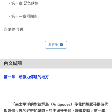
　．第十章 緊急狀態
　．第十一章 還鄉記
◎尾聲 奔逃
看更多
內文試閱
第一章　想像力停駐的地方
「南太平洋的對蹠群島（Antipodes）使我們想起孩提時代
對這個世界的好奇和疑問。只不過幾天前，我還期盼，這一座