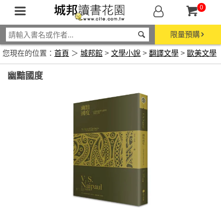
0
限量預購
您現在的位置：
首頁
＞
城邦館
>
文學小說
>
翻譯文學
>
歐美文學
幽黯國度