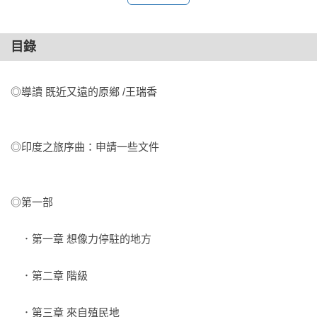
分子』，對自己所出身的殖民地、自己淵源所在的第三世界缺
乏愛心與信心所致。」

目錄
這次的印度尋根之旅，對他而言是個開始，之後，他又多次在
印度召喚下回到了他的故土家園……
◎第一部
　．第一章 想像力停駐的地方
　．第二章 階級
　．第三章 來自殖民地