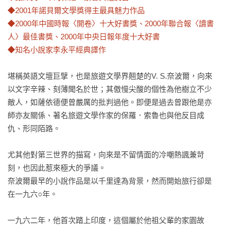
◆2001年諾貝爾文學獎得主最具魅力作品

◆2000年中國時報〈開卷〉十大好書獎、2000年聯合報〈讀書
人〉最佳書獎、2000年中央日報年度十大好書

◆知名小說家李永平經典譯作 
堪稱英語文壇巨擘，也是旅遊文學界翹楚的V. S.奈波爾，向來
以文字辛辣、刻薄聞名於世；其傲慢尖酸的個性為他樹立不少
敵人，如薩依德便曾嚴厲的批判過他。即便是過去曾跟他是亦
師亦友關係、著名旅遊文學作家的保羅．索魯也與他反目成
仇、形同陌路。

尤其他對第三世界的描寫，向來是不留情面的冷嘲熱諷兼苛
刻，也因此惹來極大的爭議。

奈波爾最早的小說作品是以千里達為背景，然而開始旅行卻是
在一九六○年。

一九六二年，他首次踏上印度，這個屬於他祖父輩的家園故