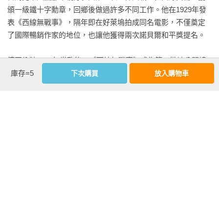
頒一級鐵十字勳章，回鄉後做過許多不同工作。他在1929年發
「奧國人？」

表《西線無戰事》，隔年即在好萊塢拍成同名電影，不僅奠定
了國際暢銷作家的地位，也讓他獲得兩次諾貝爾和平獎提名。

我沒答話，巴望著那些怎麼還不靠近的粉彩屋舍。我知道有些
葡萄牙警察的德語非常流利。

德國納粹1933年當政後，《西線無戰事》成為第一批被公開燒
庫存=5
毀的禁書；雷馬克在1938年被剝奪了德國國籍，並於隔年跟妻
下次購買
放入購物車
「我不是警察。」他說。

子移居美國；他的妹妹埃爾弗里德則在1943年被納粹處決。雷
馬克1948年回到歐洲，此後定居在瑞士，最終於1970年逝世。
我不相信。他穿著便服，但我在歐洲就被便衣憲警逮過六次。
其家鄉奧斯納布呂克在1991年創立了雷馬克和平獎。

而且此刻我身上還帶了好幾張不一樣的身分證件，做工還不
錯，是在巴黎出自某個來自布拉格的數學教授之手。但證件全
雷馬克一生著有十五部小說、三部劇本和兩部文集，其中多部
是偽造的。

作品被改編為電影。
「我注意到您在看著那艘船，所以我在想……」

看更多
我冷冷看了他一眼。他看起來的確不像警察，但之前在波爾多
抓我的那個憲警，雖然看起來就和在墳裡躺了三天的拉撒路一