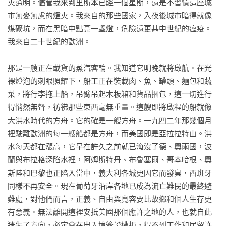
火通明。儘管我來到里斯本已經一個星期，還是不習慣這座城
市無憂無慮的燈火。我來自的那些國家，入夜後城市暗得就像
煤礦坑，而在黑暗中點亮一盞燈，危險還更甚中世紀的瘟疫。
我來自二十世紀的歐洲。

那是一艘正在載貨的蒸汽客輪。我知道它明晚就將啟航。在光
裸燈泡的刺眼照耀下，船工正在裝載肉、魚、罐頭、麵包和蔬
菜，將行李拖上船，吊臂吊起木板箱和貨品捆包，這一切進行
得悄然無聲，彷彿那些東西毫無重量。這艘即將啟程的船就像
大洪水時代的方舟。它的確是一艘方舟。一九四二年那幾個月
裡駛離歐洲的每一艘船都是方舟，而美國即是亞拉拉特山。洪
水每天都在漲高，它早在許久之前就已淹沒了德、奧兩國，波
蘭與布拉格深陷水裡，阿姆斯特丹、布魯塞爾、哥本哈根、奧
斯陸和巴黎也正陷入當中，義大利各城更因它而發臭，西班牙
同樣不再安全。現在葡萄牙沿岸各地已成為流亡難民的最終避
難處，對他們而言，正義、自由與寬容要比故鄉和個人生存更
有意義。無法離開這裡安抵美國那個應許之地的人，也就自此
迷失了方向，必定會在出入境簽證遭拒，得不到工作和居留許