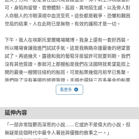
可，身陷拘留營、官僚體制、孤寂、異地陌生感，以及旁人對
人命駭人的冷眼漠視中血流至死。這些都是戰爭、恐懼和艱困
世局的結果。人在此時已是無物，有效的護照才是一切。

下午，我人在埃斯托里爾賭場賭博。我身上還有一套好西裝，
所以賭場會讓我進門試試手氣。這是我賄賂命運最後的絕望嘗
試了。再過幾天，露德和我的葡萄牙居留許可就要到期，我們
沒有其他簽證。泰茹河上那艘船是我們在法國時就希望能搭上
開的最後一艘開往紐約的船班，可是船票幾個月前早已售罄，
我們除了沒有美國的旅遊簽證，手頭也還缺三百多美金的船票
旅費。我用這裡還可行的特有方式，也就是賭博，試著多少籌
看更多
點錢。但此舉也沒有意義，因為就算我賭贏了，要登上那艘
船，也得有奇蹟降臨。只是身處在流亡途中的懷疑和危險裡，
你得學會相信奇蹟，否則活不下去。我手上還有六十二美元，
延伸內容
但我賭輸了其中五十六美元。

「一部非常陰鬱而深思的小說……它或許不是偉大的小說，但
無疑是這個時代中最令人著迷與優雅的敘事之一。」

深夜的碼頭空空蕩蕩。只是一會兒過後，我注意到有個男人正