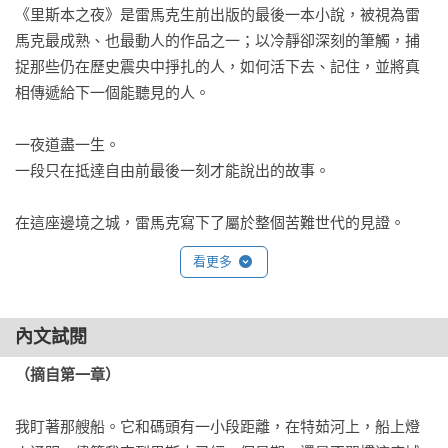
《里斯本之夜》是雷馬克生前出版的最後一本小說，被視為雷
馬克最成熟、也最動人的作品之一；以冷靜卻深刻的筆觸，捕
捉那些仍在歷史震央中掙扎的人，如何活下去、記住，並將真
相傳遞給下一個能聽見的人。 

一夜道盡一生。 

一段只在抵達自由前最後一刻才能說出的故事。 

在這座邊境之城，雷馬克寫下了屬於整個苦難世代的見證。
看更多
內文試閱
（摘自第一章）
我盯著那艘船。它和碼頭有一小段距離，在特茹河上，船上燈