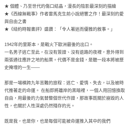
★ 個體、乃至世代的傷口結晶，漫長的陰影最深刻的描繪

★《西線無戰事》作者雷馬克生前小說絕響之作！最深刻的愛
與自由之書

★《紐約時報書評》盛讚：「令人著迷而優雅的敘事。」

1942年的里斯本，是戰火下歐洲最後的出口。 

一名男子逃亡至此，在沒有簽證、沒有退路的夜裡，意外得到
兩張通往應許之地的船票。代價不是金錢，是聽一段本將被歷
史掩埋的一生—— 

那是一場橫跨九年苦難的旅程：逃亡、愛情、失去，以及被時
代推著走的命運。 在船即將離岸的黑暗裡，一個人用回憶換取
自由，用最後的力氣替整個世代作證，那故事既關於崩毀的人
性，也關於人性深處仍然殘存的光。 

既是我，也是你，也是每個可能被命運推入其中的我們
