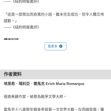
——《紐約時報書評》

在碼頭邊漫無目的地徘徊，他隨後停下腳步，和我一樣望向那
艘船。我猜他就和大家一樣，也被困在此地，所以沒多留意，
「這是一部傑出而奇異的小說，雖未完全成功，但令人難忘地
直到我察覺他其實在暗中觀察我。即使根本就沒什麼好怕的，
感動。」

流亡者永遠擺脫不了對警察的恐懼，就算在睡夢中亦然。於是
——《紐約時報書評》

我立刻轉身，像是個沒什麼好擔心的人，故作無聊狀地慢慢步
離碼頭。

讀者好評
「它讓我有半本書的時間都哭到不能自已。這是我一生中讀過
看更多
我隨即聽到身後有腳步聲。我繼續朝前走，沒有加快腳步，心
最美麗也最悲傷的書，它讓我痛苦，但卻非常喜愛。故事如此
中同時盤算我要是被逮了，該如何通知露德。距離碼頭尾巴那
深刻地把你帶入其中，讓你能夠真正與角色共鳴；文字描寫極
些彷彿安睡在暗夜中的蝴蝶的粉彩屋舍還有一大段距離，如果
其細膩，人物的每一種情感和感受都不會被忽略。即使到現
要跑過去躲進暗巷，必然會有遭到射殺的風險。

在，已經讀完好幾天了，我的情緒依然激動不已。」

作者資料
那男人這時已走近我身邊。他的個頭比我矮一點。

埃里希．瑪利亞．雷馬克 Erich Maria Remarque
「透過這部晚期作品，雷馬克成功寫出了一部關於逃亡與流離
的極其緊張、令人窒息的小說。非常值得推薦！」

「您是德國人嗎？」他開口用德語這麼問。

德裔美籍作家，被譽為戰爭文學大師。

「寫得如此緊湊精彩……這位細膩的作者能將人物描寫得淋漓
我搖頭，繼續往前走。

雷馬克十八歲那年親身參與第一次世界大戰，在西線負傷，獲
盡致……真是太棒了……」