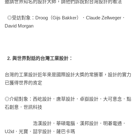
邀請世界知名的設計大師，請他們訴說對台灣設計的看法
  ◎受訪對象：Droog（Gijs Bakker）．Claude Zellweger．
David Morgan
2. 與世界對話的台灣工業設計：
台灣的工業設計近年來是國際設計大獎的常勝軍，設計的實力
已獲得世界的肯定
◎介紹對象：西屹設計．唐草設計．卓嶽設計．大可意念．點
石創意．世訊科技
　　　　　　浩漢設計．華碩電腦．漢邦設計．明碁電通．
U2id．光寶．喆宇設計．薩巴卡瑪