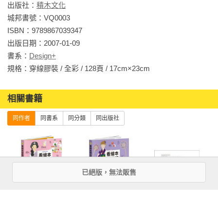
出版社：
積木文化
城邦書號：VQ0003

5. 企業如何透過『設計』提升競爭價值──如何與設計公司合作
ISBN：9789867039347

出版日期：2007-01-09

◎受訪對象：友訊科技．吉而好企業．德昱貿易．詰佑企業
書系：
Design+
規格：穿線膠裝 / 全彩 / 128頁 / 17cm×23cm                
6. 從設計代工到自創品牌：
相關書籍
同作者
同書系
同分類
同出版社
「設計顧問公司」對自創品牌的重要性
◎受訪對象：美商方策．艾森形象設計．陳永基設計．歐普廣
告設計
已絕版，無法販售
看繪本學韓語
看繪本學日語
設計演色全書
7. 台灣設計教育：