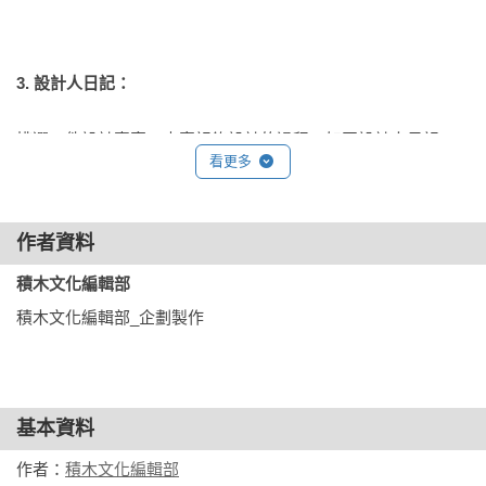
3. 設計人日記：
挑選一件設計專案，忠實記錄設計的過程。如同設計人日記，
看更多
以圖像故事形式傳達作品的設計概念。
◎受訪對象：U2id．大可意念．點石創意
作者資料
積木文化編輯部
積木文化編輯部_企劃製作
4. 設計人的工作桌
◎受訪對象：世訊廖軍豪．點石創意黃偉倫．U2id鄭雅升．喆
宇林曉瑛
基本資料
作者：
積木文化編輯部