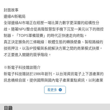
封面故事

邊緣AI新戰局

全球邊緣AI市場正在經歷一場比算力數字更深層的結構性分
歧。隨著NPU整合從高階智慧型手機下沉至一美元以下的微控
制器，「TOPS軍備競賽」的時代正快速走向終點。

真正決定勝負的三條戰線：軟體生態的轉換壁壘、製程路線的
技術押注，以及IP授權與系統解決方案之間的商業模式抉擇，
才正要進入關鍵的競爭階段。

※新電子科技雜誌簡介

新電子科技雜誌於1986年創刊，以台灣資訊電子上下游產業的
訊息橋樑自居，提供國際與國內電子產業重點資訊，以利產業
界人士掌握自有競爭力。雜誌內容徹底執行各專欄內容品質，
看更多
透過讀者回函瞭解讀者意見，調整方向以專業豐富的內容建立
特色；定期舉辦研討會、座談會、透過產業廠商的參與度，樹
立專業形象；透過網際網路豐富資訊的提供，資訊擴及華人世
目錄