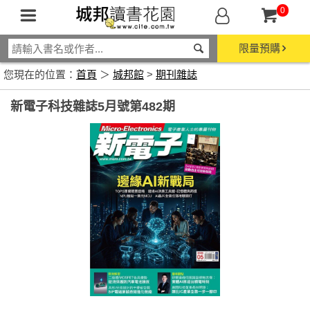
0
限量預購
您現在的位置：
首頁
＞
城邦館
>
期刊雜誌
新電子科技雜誌5月號第482期