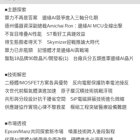
界。

■主題探索

更多資訊請參考：https://www.mem.com.tw
算力不再是答案　邊緣AI競爭進入三軸分化期

德州儀器資深副總裁Amichai Ron：邊緣AI MCU全線出擊

不盲目堆疊AI性能　ST看好工具鏈效益

得生態圈者得天下　Skymizer迎戰推論大時代

算力已非瓶頸　記憶體才是邊緣AI真戰場

盤點18品牌90款晶片/開發板(1)　台廠兵分五類進軍邊緣AI晶片

■技術解密

二極體/MOSFET方案各具優勢　反向電壓保護防車電池接反

次世代前驅氣體演進加速　原子層沉積技術挑戰浮現

共形與分段設計抗干擾省空間　SiP電磁屏蔽技術進化微縮

供應鏈協作實現心律不整救星　模組工程突破醫療設備難題

■市場透視

Epson/Manz共同探索新市場　噴墨技術跨入後段製程

代理AI/實體AI將帶來全面改變　硬體進步必須再加速
