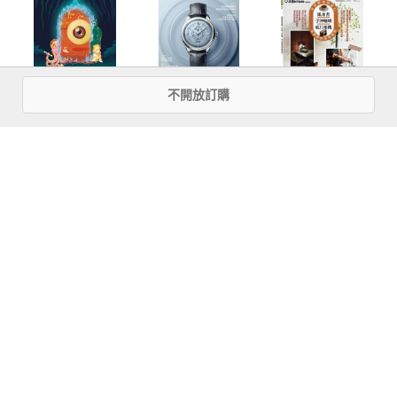
不開放訂購
號
La Vie 8月號／
城邦國際名表
《TRAVELER
2026第268期
IWW NO.171
Luxe旅人誌》訂
閱30期 新訂戶加
贈1期／續訂戶加
贈2期 享好禮《出
more
發！首爾自助旅
優惠活動快訊
行2024-2025─一
看就懂 旅遊圖解
Step by Step+出
發!京阪神自助旅
行2023-2024：一
看就懂旅遊圖解
Step by Step》書
籍