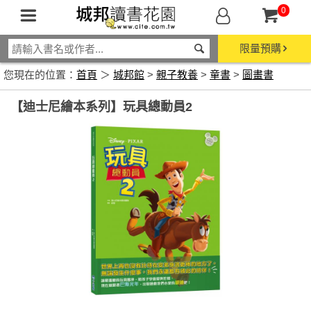
0
限量預購
您現在的位置：
首頁
＞
城邦館
>
親子教養
>
童書
>
圖畫書
【迪士尼繪本系列】玩具總動員2