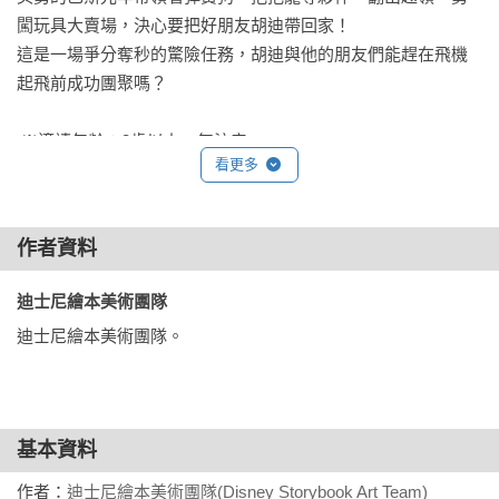
闖玩具大賣場，決心要把好朋友胡迪帶回家！

這是一場爭分奪秒的驚險任務，胡迪與他的朋友們能趕在飛機
起飛前成功團聚嗎？

 ※適讀年齡：3歲以上、無注音

看更多
｜本書亮點｜

✪ 經典再續：更壯闊的城市冒險與全彩插圖，完美還原皮克斯
最精采的續集篇章。

作者資料
✪ 生命抉擇：陪孩子思考「被收藏」與「被愛」的意義，學習
在困難抉擇中找回真正的歸屬。

迪士尼繪本美術團隊 
✪ 夥伴情誼：見證胡迪與新舊戰友相互扶持，體會「一個都不
迪士尼繪本美術團隊。
能少」的團隊義氣與包容力！

｜全系列特色｜

✪ 精選各式各樣的迪士尼、皮克斯經典動畫，繽紛主題應有盡
基本資料
有！

✪ 將電影原著化為紙上故事，讓讀者重溫經典的感動。

作者：
迪士尼繪本美術團隊(Disney Storybook Art Team)