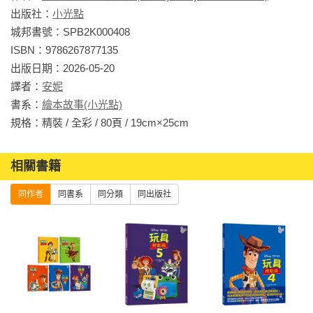
✪ 文字淺顯易懂，適合親子共讀及孩子自行閱讀。

出版社：
小光點
城邦書號：SPB2K000408

｜全系列包含｜

ISBN：9786267877135

◇ 【迪士尼繪本系列】玩具總動員

出版日期：2026-05-20

◇ 【迪士尼繪本系列】冰雪奇緣

譯者：
安妮
◇ 【迪士尼繪本系列】冰雪奇緣：北極之光

書系：
繪本故事(小光點)
◇ 【迪士尼繪本系列】冰雪奇緣：最棒的生日

規格：精裝 / 全彩 / 80頁 / 19cm×25cm                
◇ 【迪士尼繪本系列】冰雪奇緣2：魔法森林

◇ 【迪士尼繪本系列】海洋奇緣

相關書籍
◇ 【迪士尼繪本系列】海洋奇緣2

◇ 【迪士尼繪本系列】腦筋急轉彎

同作者
同書系
同分類
同出版社
◇ 【迪士尼繪本系列】腦筋急轉彎2

◇ 【迪士尼繪本系列】阿焦，去睡覺！

◇ 【迪士尼繪本系列】元素方城市

◇ 【迪士尼繪本系列】怪獸電力公司

◇ 【迪士尼繪本系列】星願

◇ 【迪士尼繪本系列】獅子王
