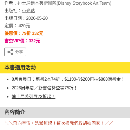
作者：
迪士尼繪本美術團隊(Disney Storybook Art Team)
出版社：
小光點
出版日期：2026-05-20
定價： 420元
優惠價：79折 332元
書虫VIP價：332元
本書適用活動
8月會員日：新書2本74折；$1199折$200再抽$888購書金！
2026周年慶／新書強勢登場75折！
迪士尼系列展73折起！
內容簡介
＼＼飛向宇宙，浩瀚無垠！這次換我們救胡迪回家！／／
