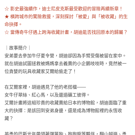
☆ 影史最強續作，迪士尼皮克斯最受歡迎的冒險再續新章！

★ 橫跨城市的驚險救援，深刻探討「被愛」與「被收藏」的生
命抉擇。

☆ 當傳奇牛仔遇上跨海收藏計畫，胡迪能否找回原本的歸屬？
｜故事簡介｜

安弟要去參加牛仔夏令營，胡迪卻因為手臂受傷被留在家中。

就在胡迪試圖拯救被媽媽拿去義賣的小企鵝吱吱時，竟然被一
位貪婪的玩具收藏家艾爾給偷走了！

在艾爾家裡，胡迪遇見了他的老搭檔——

女牛仔翠絲、紅心馬，以及邋遢礦工彼得。

艾爾計畫將這組珍貴的收藏賣給日本的博物館，胡迪面臨了重
大的抉擇：是該回到安弟身邊，還是成為博物館裡的永恆收
藏？

英勇的巴斯光年帶領著彈簧狗、抱抱龍等夥伴，翻山越嶺、勇