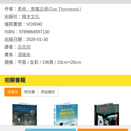
吳平稑：「讀者宛如窺探著一只萬花筒，一頁頁從熟悉的黑白
作者：
柔依．索羅古德(Zoe Thorogood )
網點到色彩斑斕，反覆輪轉；作者刻意讓風格變化交錯，伴隨
出版社：
積木文化
著職業身分認同的自我跌宕、底層情緒的無限擴大，最終我們
城邦書號：VO0040

會了解到創作是孤獨的，但成果卻是一種連結──不自在卻也舒
ISBN：9789864597130

心。」

出版日期：2026-01-30

譯者：
呂奕欣
「地心很孤獨，但我試著不再住在那。」

書系：
漫繪系
規格：平裝 / 全彩 / 196頁 / 19cm×26cm                
【正中地心‧獨白摘錄】

柔依希望，有個類似人的實體從地板現身，把她撈起，再也不
放。

相關書籍
這個實體完全了解她，並通過玻璃牆。

同書系
同分類
同出版社
「說不定，複製人最符合理想，」柔依心想。

我花了好幾年，等待那頓悟的重要時刻。也就是我們懇切地原
諒與理解彼此。

我們道歉，但沒有尖叫或扔東西。
