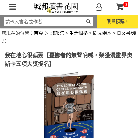
0
限量預購
您現在的位置：
首頁
＞
城邦館
>
生活風格
>
圖文繪本
>
圖文書/漫
畫
我在地心很孤獨【憂鬱者的無聲吶喊，榮獲漫畫界奧
斯卡五項大獎提名】