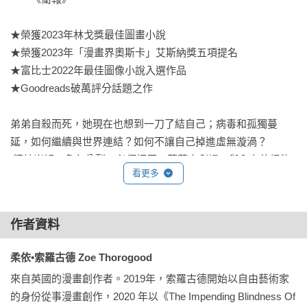
★榮獲2023年林戈獎最佳圖畫小說

★榮獲2023年「漫畫界奧斯卡」艾斯納獎五項提名

★富比士2022年最佳圖像小說入選作品

★Goodreads破萬評分話題之作

弟弟自殺而死，她現在也想到一刀了結自己；病毒和孤獨蔓
延，如何繼續與世界連結？如何不讓自己掉進虛無漩渦？

 精神崩解，角色分裂，必須經歷一幕幕小劇場，與內在的怪物
看更多
周旋，與自我的眾聲共存。

「生命就只是好經驗與壞經驗勉強湊成的集合，中間以虛空相
作者資料
連

——而那虛空就是你的模塑空間，一個可以控制、可以創造的
柔依•索羅古德 Zoe Thorogood
空間。

來自英國的漫畫創作者。2019年，索羅古德開始以自由藝術家
的身份從事漫畫創作，2020 年以《The Impending Blindness Of 
只要小心，別卡在那裡。」
