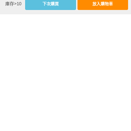
但現實人生不是這樣。現實人生不是衝向頓悟的火箭。

庫存>10
下次購買
放入購物車
而是持續移動的火車，會轉彎、會放緩速度，從不會和你駕駛
女
今天也活得像幽
喬治．盧卡斯：
TAXI！：我遇到
的方向一模一樣。

靈一樣
帝國大反擊
的那些司機【屢
但火車會移動，一直移動。

【Fnac × France
獲大獎歐洲新銳
Inter 法國漫畫大
畫家，聯乘台灣
我要記錄的是——沒有人就只是「快樂」，這是生命暫時的狀
獎得獎系列】
作家譜寫計程人
more
態，會來來去去，就像疼痛一樣。

間】
優惠活動快訊
或許生命的意義是創造糟糕的藝術，或許是要你一再心碎，或
許是被拋棄、被發現，或許生命中重要的，就是那些好吃得要
命的三明治。

我不知道。我只是個漫畫家。