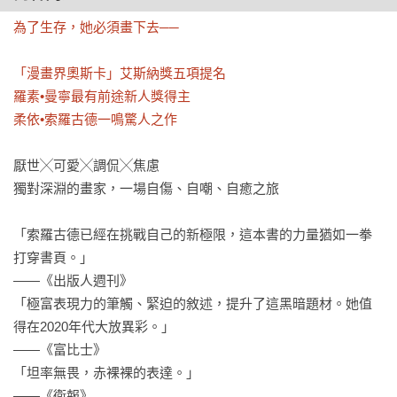
為了生存，她必須畫下去──

「漫畫界奧斯卡」艾斯納獎五項提名

羅素•曼寧最有前途新人獎得主

柔依•索羅古德一鳴驚人之作
厭世╳可愛╳調侃╳焦慮

獨對深淵的畫家，一場自傷、自嘲、自癒之旅

「索羅古德已經在挑戰自己的新極限，這本書的力量猶如一拳
打穿書頁。」

——《出版人週刊》

「極富表現力的筆觸、緊迫的敘述，提升了這黑暗題材。她值
得在2020年代大放異彩。」

——《富比士》

「坦率無畏，赤裸裸的表達。」

——《衛報》
