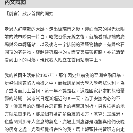
內文試閱
               細細的看，慢慢的品，散步更添趣味

【前言】散步首爾的開始

後記 散步首爾的最後
走過人群嘈雜的大廳、走出玻璃門之後，迎面而來的陽光讓眼
前的城市瞬間一片白，略微習慣光線之後，就能看到那端的廣
場與公車轉運站，以及後方一字排開的建築物輪廓。有綠松石
圓頂的老建物、穿越建築森林的立體交叉高架道路，亦能清楚
看到山下的村落，現代我人站立在首爾站廣場上。

我的首爾生活始於1997年，那年因史無前例的亞洲金融風暴，
讓整個國家陷入動盪之中，而我則是因大學入學考試失利，為
了重考而北上首爾，這一年不論是我，還是國家都處於灰暗憂
鬱的時期。當考試日逐漸逼近的某一天，為了安撫內心的不
安，漫無目的的閒逛在忠正路上的補習班附近，最後抵達的地
方就是首爾站，那是個有著許多街友的地方，就算只是經過，
也能聞到那令人窒息的氣息，廣場上到處都是酒瓶與他們夜晚
的棲身之處，光看都覺得害怕的我，馬上轉頭往補習班方向走