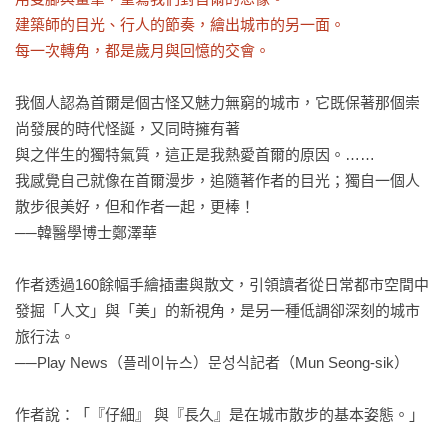
建築師的目光、行人的節奏，繪出城市的另一面。

每一次轉角，都是歲月與回憶的交會。
我個人認為首爾是個古怪又魅力無窮的城市，它既保著那個崇
尚發展的時代怪誕，又同時擁有著

與之伴生的獨特氣質，這正是我熱愛首爾的原因。……

我感覺自己就像在首爾漫步，追隨著作者的目光；獨自一個人
散步很美好，但和作者一起，更棒！

──韓醫學博士鄭澤華

作者透過160餘幅手繪插畫與散文，引領讀者從日常都市空間中
發掘「人文」與「美」的新視角，是另一種低調卻深刻的城市
旅行法。

──Play News（플레이뉴스）문성식記者（Mun Seong-sik）

作者說：「『仔細』 與『長久』是在城市散步的基本姿態。」
