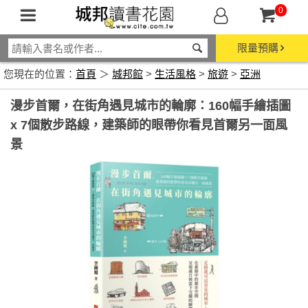
0
限量預購
您現在的位置：
首頁
＞
城邦館
>
生活風格
>
旅遊
>
亞洲
漫步首爾，在街角遇見城市的輪廓：160幅手繪插圖
x 7個散步路線，建築師的眼帶你看見首爾另一面風
景