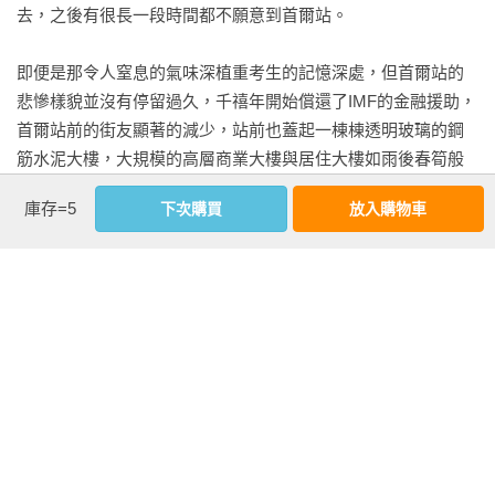
去，之後有很長一段時間都不願意到首爾站。

即便是那令人窒息的氣味深植重考生的記憶深處，但首爾站的
悲慘樣貌並沒有停留過久，千禧年開始償還了IMF的金融援助，
首爾站前的街友顯著的減少，站前也蓋起一棟棟透明玻璃的鋼
筋水泥大樓，大規模的高層商業大樓與居住大樓如雨後春筍般
林立。一年、兩年，每一年首爾站的風景都有些微的不同，對
庫存=5
下次購買
放入購物車
於首爾站的記憶，也年年被新景象覆蓋，但或許是我與首爾站
的「鋒利初吻記憶」之故吧？我對首爾站的印象始終是不安與
複雜，就像沒有整理過的相簿一樣，沒有分類、也沒有遵循一
定脈絡，就只有混亂。

首爾開始變得不一樣是2013年的秋天，應該是從我結婚生子開
始，妻子為了維持身材，總是一有機會就會邀我一同散步，當
時我們家離首爾站不遠，而且首爾站原本就是四通八達的地
方，所以我們就以首爾站為起點，正式開始我們的Diet 
看更多
Walking（減重走路）。
