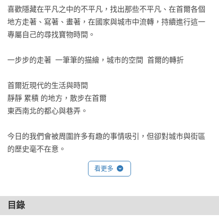
喜歡隱藏在平凡之中的不平凡，找出那些不平凡、在首爾各個
地方走著、寫著、畫著，在國家與城市中流轉，持續進行這一
專屬自己的尋找寶物時間。

一步步的走著  一筆筆的描繪，城市的空間  首爾的轉折

首爾近現代的生活與時間

靜靜 累積 的地方，散步在首爾

東西南北的都心與巷弄。

今日的我們會被周圍許多有趣的事情吸引，但卻對城市與街區
的歷史毫不在意。

這時，就要無條件走出去，不帶任何期待的開啟城市散步，就
看更多
可能開始關心那個地方，並產生愛戀，這一愛戀可以擴及至該
場所的歷史，先前看不見的那些，就會開始印入眼簾。

──作者的話

目錄