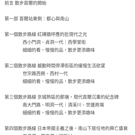
前言 散步首爾的開始

本書以繪畫和悠閒漫步的方式，展現首爾的時空。本書以首爾
站為中心，透過展現市中心和小巷中那些熟悉的場所，層層疊
第一部 首爾站東側：都心與南山

疊的近現代史，引領讀者重新發現周圍城市空間的人文價值。
透過賞心悅目的速寫和繪畫，讀者將重溫這些場所的魅力，同
第一個散步路線 紅磚牆呼應的近現代之光

時感受貫穿路線的時空錯落。
               西小門洞、貞洞一代｜西學堂街

               細細的看，慢慢的品，散步更添趣味

第二個散步路線 撼動時間停滯街區的緩慢生活欲望

               世宗路西側、西村一代

               細細的看，慢慢的品，散步更添趣味

第三個散步路線 京城熱區的那端，現代首爾沉重的紀念碑

               南大門路、明洞一代｜清溪川、世運商場

               細細的看，慢慢的品，散步更添趣味

第四個散步路線 日本帝國主義之後，南山下居住地的興亡盛衰
