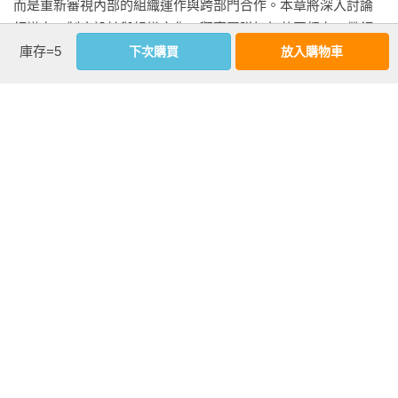
而是重新審視內部的組織運作與跨部門合作。本章將深入討論
領導力、制度設計與組織文化，觀察團隊如何共同努力，帶領
庫存=5
企業穩定而持久地發展。

下次購買
放入購物車
第五章〈乘風〉：本章談的是企業既有產品或服務追求持續發
展、或面臨衰退時，是否能提前洞察市場與產業變化，並在適
當時機點抓住新的成長機會。

看更多
第六章〈翱翔〉：企業走過創造、成長、轉型、再創高峰的歷
程，最終回到初衷與理想。我們相信一個真正能夠永續經營的
企業，不只具備核心價值與社會理想，也有與時俱進的市場競
內文試閱
爭力與經營能力。

第一章　啟程：創價思維（節錄）

本書依照上述六個章節的架構撰寫而成，並透過真實企業案例
談到創業家，通常會想到近年來很熱門的黃仁勳（輝達）、張
與理論對話，協助讀者思考，在這個劇烈變動的時代，企業該
忠謀（台積電），以及早期的王永慶（台塑集團）等等；西方
如何做才能真正邁向永續。本書中所選的企業並非以規模大小
的代表則是比爾．蓋茲（微軟）、貝佐斯（亞馬遜）、馬斯克
或資本額多寡為標準，而是根據其是否體現「創業家精神」與
（特斯拉、SpaceX）等，這些創業家都在不同行業有不同的個
「動態創業管理歷程」。台灣企業有近99％是中小企業，長期