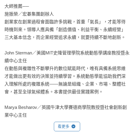
大師推薦──

施振榮／宏碁集團創辦人

創業家在創業過程會面臨許多挑戰，首重「氣長」，才能等待
時機到來。領導人應具備「創造價值、利益平衡、永續經營」
三大基本信念，而企業經營追求永續，就要持續不斷地創新。

John Sterman／美國MIT史隆管理學院系統動態學講座教授暨永
續中心主任

在動態與複雜性不斷攀升的數位賦能時代，唯有具備系統思維
才能做出更有效的決策並持續學習。系統動態學能協助我們深
入理解所處的複雜系統——無論是組織、企業、市場、整體社
會，甚至全球氣候體系。本書提供最佳實踐案例。

Marya Besharov／英國牛津大學賽德商學院教授暨社會創新創
業中心主任

因應當前全球政經社會環境與ESG永續思潮，比以往任何時候
看更多
都更需要具備社會創新創業精神以及系統思維的領導者——他