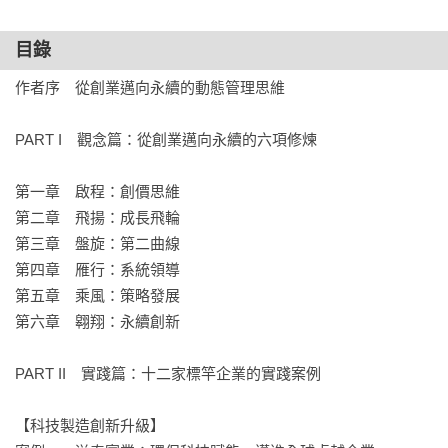
們能洞察挑戰背後的複雜結構，並跨域協作，推動有意義的改
變。
目錄
作者序　從創業邁向永續的動態管理思維

PART I　觀念篇：從創業邁向永續的六項修煉

第一章　啟程：創價思維

第二章　飛揚：成長飛輪

第三章　盤旋：第二曲線

第四章　雁行：系統領導

第五章　乘風：策略發展

第六章　翱翔：永續創新

PART II　實踐篇：十二家標竿企業的實踐案例

【科技製造創新升級】
