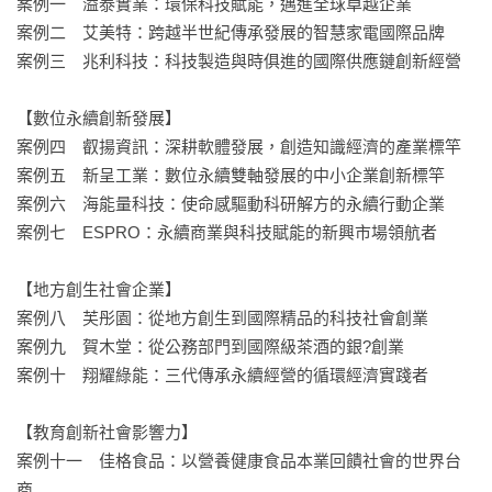
案例一　溢泰實業：環保科技賦能，邁進全球卓越企業

案例二　艾美特：跨越半世紀傳承發展的智慧家電國際品牌

案例三　兆利科技：科技製造與時俱進的國際供應鏈創新經營

【數位永續創新發展】

案例四　叡揚資訊：深耕軟體發展，創造知識經濟的產業標竿

案例五　新呈工業：數位永續雙軸發展的中小企業創新標竿

案例六　海能量科技：使命感驅動科研解方的永續行動企業

案例七　ESPRO：永續商業與科技賦能的新興市場領航者

【地方創生社會企業】

案例八　芙彤園：從地方創生到國際精品的科技社會創業

案例九　賀木堂：從公務部門到國際級茶酒的銀?創業

案例十　翔耀綠能：三代傳承永續經營的循環經濟實踐者

【教育創新社會影響力】

案例十一　佳格食品：以營養健康食品本業回饋社會的世界台
商
