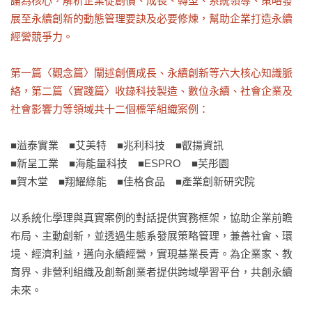
論為核心，解析企業從創價、成長、轉型、系統領導、策略發
展至永續創新的動態管理要訣及必要修煉，幫助企業打造永續
經營競爭力。

第一篇〈觀念篇〉闡述創價成長、永續創新等六大核心知識脈
絡，第二篇〈實踐篇〉收錄科技製造、數位永續、社會企業及
社會影響力等領域共十二個標竿組織案例：
■溢泰實業　■艾美特　■兆利科技　■叡揚資訊

■新呈工業　■海能量科技　■ESPRO　■芙彤園

■賀木堂　■翔耀綠能　■佳格食品　■產業創新研究院

以系統化學理與真實案例的對話提供實務框架，協助企業前瞻
布局、主動創新，並透過生態系發展策略管理，兼善社會、環
境、經濟利益，邁向永續經營，實現基業長青。為企業家、教
育界、非營利組織及創新創業者提供跨域學習平台，共創永續
未來。
