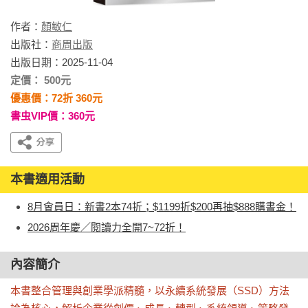
作者：
顏敏仁
出版社：
商周出版
出版日期：2025-11-04
定價： 500元
優惠價：72折 360元
書虫VIP價：360元
本書適用活動
8月會員日：新書2本74折；$1199折$200再抽$888購書金！
2026周年慶／閱讀力全開7~72折！
內容簡介
本書整合管理與創業學派精髓，以永續系統發展（SSD）方法