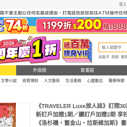
登入
吳毅平
原創
東
原創
Rewire
外版館
套書館
文學小說
商管理財
人文藝術
生活風格
心靈勵志
醫療保健
《TRAVELER Luxe旅人誌》訂閱3
新訂戶加贈1期／續訂戶加贈2期 享
《洛杉磯・舊金山・拉斯維加斯》書