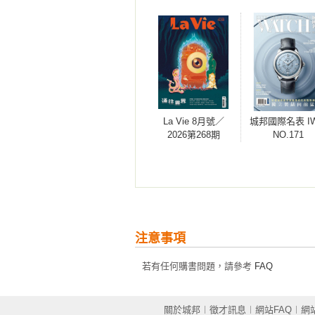
La Vie 8月號／
城邦國際名表 I
2026第268期
NO.171
注意事項
若有任何購書問題，請參考
FAQ
關於城邦
︱
徵才訊息
︱
網站FAQ
︱
網