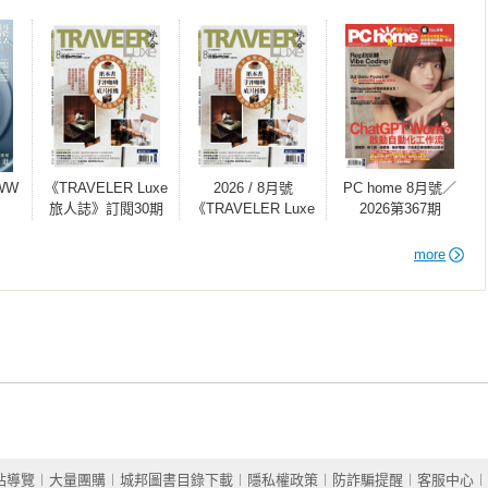
WW
《TRAVELER Luxe
2026 / 8月號
PC home 8月號／
旅人誌》訂閱30期
《TRAVELER Luxe
2026第367期
新訂戶加贈1期／續
旅人誌》【重新開
訂戶加贈2期 享好
始迷戀麻煩：紙本
more
禮《出發！首爾自
書、手沖咖啡、底
助旅行2024-2025─
片相機與老派娛樂
一看就懂 旅遊圖解
的旅行】
Step by Step+出發!
京阪神自助旅行
2023-2024：一看就
懂旅遊圖解Step by
Step》書籍
站導覽
︱
大量團購
︱
城邦圖書目錄下載
︱
隱私權政策
︱
防詐騙提醒
︱
客服中心
︱