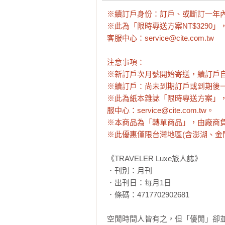
※續訂戶身份：訂戶、或斷訂一年內
※此為「限時專送方案NT$3290
客服中心：service@cite.com.tw

注意事項：

※新訂戶次月號開始寄送，續訂戶自
※續訂戶：尚未到期訂戶或到期後一
※此為紙本雜誌「限時專送方案」
服中心：service@cite.com.tw。

※本商品為「轉單商品」，由廠商負
※此優惠僅限台灣地區(含澎湖、金門、
《TRAVELER Luxe旅人誌》

．刊別：月刊

．出刊日：每月1日

．條碼：4717702902681

空閒時間人皆有之，但「優閒」卻