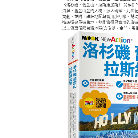
《洛杉磯・舊金山・拉斯維加斯》 開啟你
海灘，舊金山金門大橋、漁人碼頭、九曲
規劃，並附上詳細地圖與實用小叮嚀，幫
造訪還是重遊舊地，都能獲得最實用的旅
以上優惠僅限台灣地區(含澎湖、金門、馬