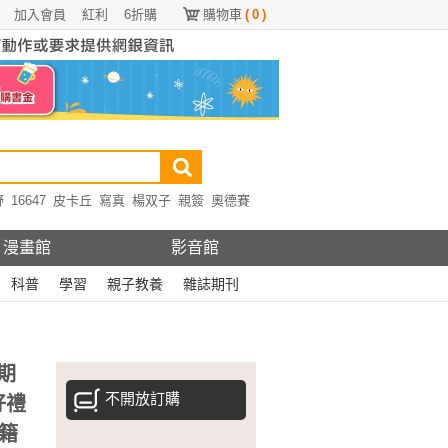
加入會員
紅利
6折購
購物車
(
0
)
野
16647
皮卡丘
寫真
楊双子
親簽
奧德賽
漫畫館
影音館
科普
學習
親子教養
雜誌期刊
0期
不開放訂購
好禮
籍