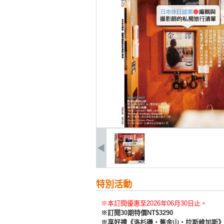
特別活動
※本訂閱優惠至2026年06月30日止。
※訂閱30期特價NT$3290
※享好禮《洛杉磯・舊金山・拉斯維加斯