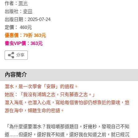
作者：
栗光
出版社：
麥田
出版日期：2025-07-24
定價： 460元
優惠價：79折 363元
書虫VIP價：363元
內容簡介
潛水，是一次學會「安靜」的過程。

她說：「我沒有鴻鵠之志，只有藤壺之志。」

潛入海底，也潛入心底，寫給每個害怕卻仍想靠近的靈魂，悠
游在海中，傾聽生命的密語。
「為什麼還要潛水？我咀嚼那道題目，好幾秒，發現自己不知
道……但還好，還好我不知道，還好我在知道之前，就已經沉