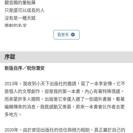
觀音賜的暈船藥

再將自己靜靜地傾入海流之中……

只是還可以成長的人

沒有是一種天賦

一本關於「如何與世界重新連結」的生命筆記。在海裡，語言
帶剌的名字

無用，只剩下呼吸與觀察，每一篇文字都像一次下潛，有時遇
Lombok

看更多
見海龜，有時遇見自己的脆弱與迷惘；有時她因暈浪嘔吐，有
禮物藏在最上面

時她為了一隻被獵捕的蚌感到心痛。從藤壺、鯊魚、海龜、海
紅月之海

獅，到陽隧足、海鞘、海參、海星，甚至細小如米粒的海蛞蝓
序跋
海平面之下，海平面之上

與偽裝巧妙的躄魚，皆成為她思索生態倫理與生命關係的連
新版自序／祝你潛安
結。栗光用文字延長了潛水的時間，開啟了另一種觀看自然的
輯二／交出眼睛的動物

方式，她找到關於自我、關於群體、關於尊重生命的答案。真
尋找長尾鯊

2013年，我收到小天下出版社的邀請，寫了一本李安傳。它不
正的潛水，不在於水深幾米，而是願不願意放下主導，用最溫
拜訪魚的村落

是個人的文學創作，卻是我的第一本書，內心有著特殊情感。
柔的方式靠近這個世界。
在蔚藍中飛翔的海龜

而承蒙許多人關照，出版後它幸運入選了一些國外書展，看著
被解除的保護色

編輯傳來的消息，我既感動又羨慕，原來一本書會比作者去更
在海與海間跳躍

多地方。

暖昧海中鯊

鮋

2020年，由於麥田出版社的信任與傾力相助，真正屬於自己的