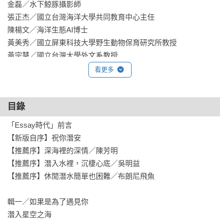
金磊／水下鯨豚攝影師

張正杰／國立台灣海洋大學共同教育中心主任

陳楊文／海洋生態AI博士

黃美秀／國立屏東科技大學野生動物保育研究所教授

黃宗慧／國立台灣大學外文系教授

黃宗潔／國立東華大學華文系教授

看更多
——好評大推（按姓氏筆畫排序）

目錄
無垠的大海，無情讓人生畏，如水母毒吻，再踏入一步便被侵
吞。

「Essay時代」前言

湛藍的、銀藍的、水藍的深海，包容人世的動盪罪惡與柔軟光
【新版自序】祝你潛安

明。

【推薦序】深海裡的深情／陳芳明

當你潛沉到海裡傾聽，海會說話，生命也會悄悄綻放。

【推薦序】潛入水裡，沉棲心底／吳明益

【推薦序】休閒潛水簡單也困難／布朗尼飛魚

以海平面為分界，栗光帶著氣瓶下潛，漂流在世界這一端與那
一端，由自身的海洋體驗出發，記述在台灣、澎湖、綠島、澳
輯一／如果是為了遇見你

洲、菲律賓、沖繩、馬爾地夫、印尼等地的潛水經驗，她關懷
潛入星空之海
