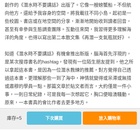
海神的彩蛋

創作的《潛水時不要講話》出版了。它像一艘螃蟹船，不但航
流光

向他方，還給予我容身的空間，將我載往不同小島。起初是一
綱絲與海豚

些校園、書店或在地空間的分享，漸漸地開始收到讀者回音，
他眼中的世界

甚至有幸參與生態調查團隊。互動往來間，我習得更多理解海
抽考

洋的角度，也得以寫出第二本散文集《再潛一支氣瓶就好》。

跟你說一個大魚的故事

請讓我為你取名字

知道《潛水時不要講話》有機會推出新版，腦海首先浮現的，
禪之花

是某次搜尋書名的hashtag，發現有一位陌生朋友提到，他之所
魔門一刻

以拿起這本書，是因為一位潛水教練的推薦，對方覺得自己透
Where’s Wally

過這本書，更理解那些一到了海中，神情就變得或呆滯或無措
海底有鵲橋

或肅穆的學員一點。那篇文章於貼文者而言，大約僅是一件小
危險與誘惑

事，一則日常紀錄，可是我每一次想起它，胸口便暗湧騷動。
藤壺之志

原來，一本書真的會比作者去更多地方。

紅樹林下的糖果屋

不願交出眼睛的動物

庫存=5
下次購買
放入購物車
出版何其神奇，它在我看不見的時候不斷地生長，然後悄然一
Anilao的神之眼

日，綻放滿樹的花，有些花就這樣往下生成果，我感覺自己所
閃閃發光的夜

有的眼淚都被人理解與看見。必須誠實地說，我獲得太多本不
篝火
