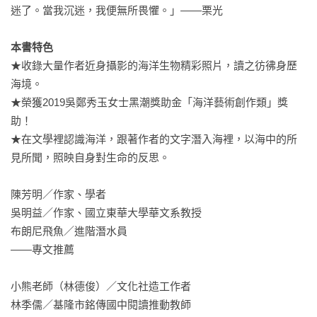
迷了。當我沉迷，我便無所畏懼。」——栗光

本書特色
★收錄大量作者近身攝影的海洋生物精彩照片，讀之彷彿身歷
海境。

★榮獲2019吳鄭秀玉女士黑潮獎助金「海洋藝術創作類」獎
助！

★在文學裡認識海洋，跟著作者的文字潛入海裡，以海中的所
見所聞，照映自身對生命的反思。

陳芳明／作家、學者

吳明益／作家、國立東華大學華文系教授

布朗尼飛魚／進階潛水員

——專文推薦

小熊老師（林德俊）／文化社造工作者

林季儒／基隆市銘傳國中閱讀推動教師
