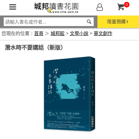
0
限量預購
您現在的位置：
首頁
＞
城邦館
>
文學小說
>
華文創作
潛水時不要講話（新版）