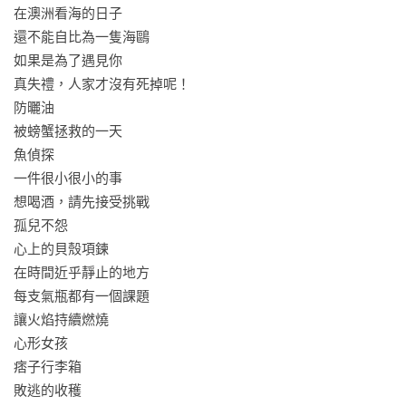
海中與岸上的一切生物，蘊含慈悲、溫暖的心靈之目觀視彼
在澳洲看海的日子

此；因為善感而能看得通透而厚實。靈動歡快細微的文字，對
還不能自比為一隻海鷗

萬事萬物充滿敬畏呵護，並時時反思，融入豐沛活用的海洋生
如果是為了遇見你

態知識，即使你從來不曾深入大海，也能順著她的字句顯現的
真失禮，人家才沒有死掉呢！

盈動眼光，認識瞻星魚、艾氏擬花鱸、藍紋章魚、眼班雙鋸
防曬油

魚、海獅、硨磲貝，還有無論如何認也認不完全的海洋生物
被螃蟹拯救的一天

們，浩浩廣袤的海潮中，總有令我們著迷又摸不清的美好與可
魚偵探

怖，懂得畏懼才知道渺小與發自內心的尊重海。

一件很小很小的事

想喝酒，請先接受挑戰

輯一「如果為了遇見你」，她在海中看見自我，挖掘內在，在
孤兒不怨

栗光的身上將驚訝發現，我們對潛水熱愛者的想像或許太過局
心上的貝殼項鍊

限，潛水除了是考驗體力，亦是延展內裡，越是痛苦，因為熱
在時間近乎靜止的地方

愛而願意傾倒自己，在踩過痛苦的界線後越可見柔軟與自由。

每支氣瓶都有一個課題

輯二「交出眼睛的動物」，書寫下水後親近的生物與海上活
讓火焰持續燃燒

動，海潮茫茫，有些美麗閃動的生命或許一輩子只能遇見一
心形女孩

次，軀體與靈魂交會，毋須語言，是震顫動驚喜的一期一會。

痞子行李箱

敗逃的收穫

海平面之上，海平面之下，大魚群、小魚群走過，她也走過，