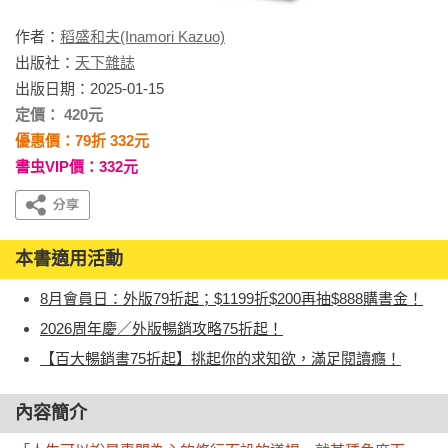
作者：
稻盛和夫(Inamori Kazuo)
出版社：
天下雜誌
出版日期：2025-01-15
定價： 420元
優惠價：79折 332元
書虫VIP價：332元
本書適用活動
8月會員日：外版79折起；$1199折$200再抽$888購書金！
2026周年慶／外版暢銷攻略75折起！
【百大暢銷書75折起】挑起你的求知欲，滿足閱讀癮！
內容簡介