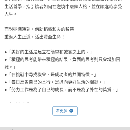
生活哲學，指引讀者如何在逆境中磨練人格，並在順遂時享受
人生。

面對迷惘時刻，借助稻盛和夫的智慧

重返人生正道，活出豐盈生命！

●「美好的生活是建立在簡單和誠實之上的。」

●「積極的思考能帶來積極的結果，負面的思考則只會增加困
難。」

●「在挑戰中尋找機會，是成功者的共同特徵。」

●「每日反省自己的言行，是邁向更好生活的關鍵。」

●「努力工作是為了自己的成長，而不是為了外在的獎賞。」

思考形塑人生。

看更多
一窺稻盛和夫強韌堅定的生命態度背後，所根源的純粹思考。

從「人為什麼活著？」這個最核心的問題出發，找到「想活出
怎樣的人生」的解答。
