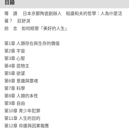
目錄
*本書為《稻盛和夫的哲學》暢銷紀念版
導　讀　 日本京都陶瓷創辦人　稻盛和夫的哲學：人為什麼活
著？　莊舒淇

前　言　如何經營「美好的人生」

第1章 人類存在與生存的價值

第2章 宇宙

第3章 心智

第4章 造物主

第5章 欲望

第6章 意識與靈魂

第7章 科學

第8章 人類的本性

第9章 自由

第10章 青少年犯罪

第11章 人生的目的

第12章 命運與因果報應
