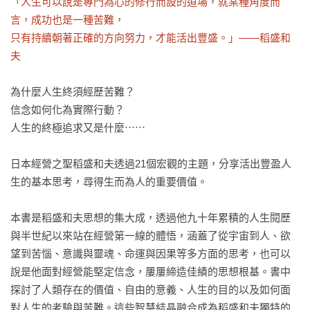
「人生可以說是專門為心的修行而設的道場，就某種角度而
言，成功也是一種苦難，

只有持續朝著正確的方向努力，才能活出豐盛。」——稻盛和
夫
為什麼人生終須經歷苦難？

信念如何化為實際行動？

人生的終極追求又是什麼⋯⋯

日本經營之聖稻盛和夫透過21個宏觀的主題，分享活出豐盈人
生的基本思考，尋得生而為人的重要價值。

本書是稻盛和夫思想的集大成，透過他九十年累積的人生閱歷
與半世紀以來站在經營第一線的體悟，涵蓋了從宇宙到人、欲
望到苦惱、意識與靈魂、命運與因果等多方面的思考，也可以
說是他面對經營能堅定信念，屢屢締造佳績的思想根基。書中
探討了人類存在的價值、自由的意義、人生的目的以及如何面
對人生的考驗與苦難。這些智慧結晶融合成為稻盛和夫獨特的