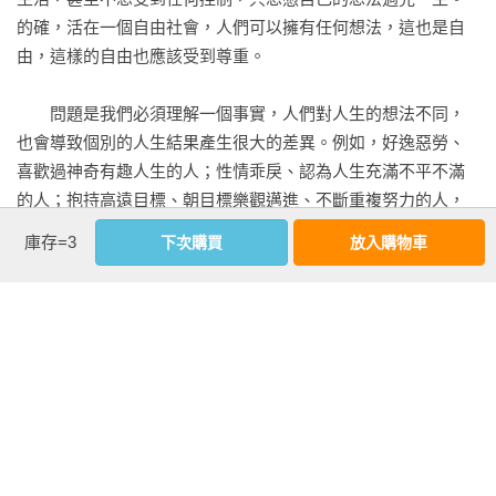
的確，活在一個自由社會，人們可以擁有任何想法，這也是自
由，這樣的自由也應該受到尊重。

　　問題是我們必須理解一個事實，人們對人生的想法不同，
也會導致個別的人生結果產生很大的差異。例如，好逸惡勞、
喜歡過神奇有趣人生的人；性情乖戾、認為人生充滿不平不滿
的人；抱持高遠目標、朝目標樂觀邁進、不斷重複努力的人，
他們的人生境遇均會出現很大的差別。

庫存=3
下次購買
放入購物車
　　換句話說，想用什麼樣的方法走過人生是個人的自由，但
也因為方法不同，個別人生的相貌也呈現很大的差距。

看更多
　　總而言之，要過「美好的人生」，有一定的思考方法可
循。此外，我們也有必要明白，到底什麼才是正確的方法。由
作者資料
於PHP研究所（譯按：一九四六年由松下幸之助創設）的副社
長江口克彥的委託，所以我將自己人生當中一些小經驗和思考
稻盛和夫  Inamori Kazuo
方法，拿出來分享給想要真摰地過完人生的讀者，包括一般青