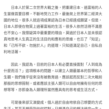
　　日本人於第二次世界大戰之後，把重建日本、過富裕的人
生當做首要目標，不斷地努力工作，最後爬上世界第二經濟大
國的地位，很多人就這項成果認為日本已經達成願望。但是，
日本人即使在物質上過著富裕的生活，很多人依然活得不滿意
也不安心。我懷疑其中最重要的理由，莫過於日本人並未很認
真地思考人生真正的生活目的和應有的思維，也忘了「知足」
和「己所不欲、勿施於人」的道理，只知道滿足自己，自私自
利地活著。

　　因此，我認為，目前的日本人有必要直接面對「人到底為
什麼而活？」這項根本的問題，以建立人類最基本的哲學和人
生觀。我們幾乎從來沒有被教育過，應該起而反對二次大戰前
那般的思想箝制，或者應該主張人類可以自由地擁有任何的思
想等等，亦即身為人類理所當然應具有的思考或生活方式。

　　可是後來卻又演變成，個人過於自由地依自己想要的方式
生活，甚至不想受到任何控制，只想憑自己的想法過完一生。