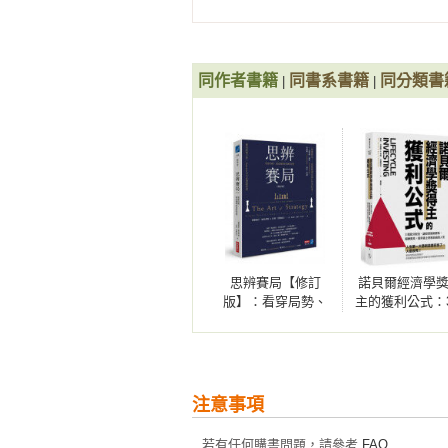
我們要平分的不是總數，而是協議
了人們對權力的看法，所以會遭遇
這種阻力是可以克服的，我將在後面
同作者書籍
同書系書籍
同分類書
|
|
你將從這本書得到實用且有理論依
際測試。你將在書中讀到，當可口可樂
實茶（Honest Tea）公司時
2008年，是這個理論第一次走出
談判課裡萌生的想法。由於可口可
來克服那些看似合理的反對意見。
共識讓我們雙方都願意盡可能把餅做
思辨賽局【修訂
諾貝爾經濟學
分餅法不僅適用於攸關龐大利益的
版】：看穿局勢、
主的獲利公式：
網域，不妨先知道分餅法會如何引
創造優勢的策略智
段分配法，讓
在談判者之間分攤成本。透過本書
慧
風險更低，報
高，提早過上
本對客戶不利的節稅做法，進而為客
自由的人生
注意事項
分餅法將改變你在商業和個人生活
立論而非立場來達成協議。它會告
若有任何購書問題，請參考
FAQ