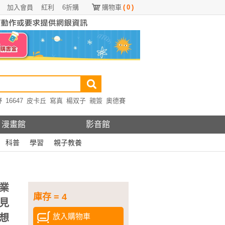
加入會員
紅利
6折購
購物車
(
0
)
野
16647
皮卡丘
寫真
楊双子
親簽
奧德賽
漫畫館
影音館
科普
學習
親子教養
業
庫存 = 4
見
放入購物車
想