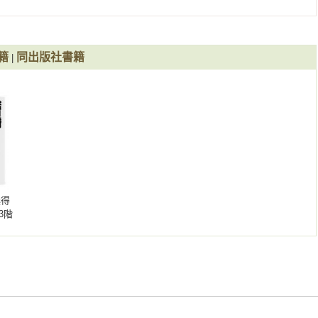
創造出來的附加價值，即談判帶來的餅。這種分配方法從根本改變
阻力，尤其是來自於那些自認為在現狀下比較有權力的人。然而，
解釋。

籍
同出版社書籍
|
據的談判方法。當我說這個方法很實用時，我的意思是它已經被實
收購我和前學生賽斯．高德曼（Seth Goldman）共同創辦的誠
，這個方法如何幫我重新界定了這場利害攸關的談判。那場談判發生在
教室並應用到現實世界的例子。在那之前，這個理論是我在耶魯大學
樂不想為他們共同創造的價值分攤成本，所以我發展出分餅法，用
之前，我們同意無論結果如何，最後都會一起平分這塊餅。這樣的
大，那也正是我們當時所做的事。

獎得
企業談判。如果你要結束和房東的租約，或是從網路蟑螂那裡買回
3階
導你去談判。當雙方得到的好處不均等時，有更好的方法可以幫你
投資
，你會知道紐約市精明的房地產律師，如何利用分餅法重新平衡原
酬更
財務
戶賺得數千美元的收入。

裡的談判方式，讓你把談判看得更清楚、更有邏輯。它會引導你用
訴你如何辨識其他方法的矛盾之處，並提出有說服力的論點。當你