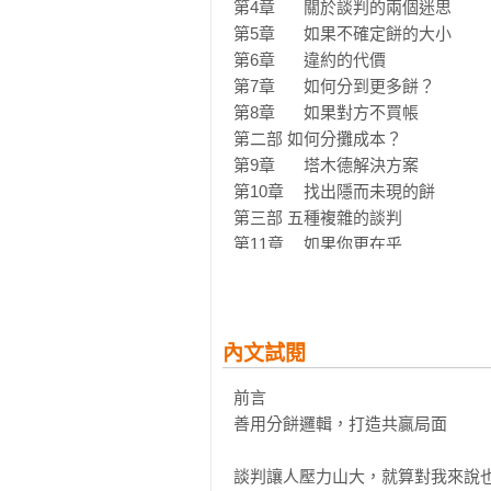
治療師

第4章	關於談判的兩個迷思

第5章	如果不確定餅的大小

「這是一種新穎、有邏輯的方法，
第6章	違約的代價

治、人際關係裡處理談判的架構，把重
第7章	如何分到更多餅？

美國運通前董事長兼執行長

第8章	如果對方不買帳

第二部 如何分攤成本？

「這個談判方法有兩千多年歷史，
第9章	塔木德解決方案

恩（Herb Cohen），暢銷書《萬
第10章	找出隱而未現的餅

第三部 五種複雜的談判

名師推薦

第11章	如果你更在乎

林宜璟 百大企業指定談判教練

第12章	如果不確定餅是否存在

馮勃翰 台灣大學經濟學系副教授

第13章	當談判攸關原則與名聲

鄭志豪  國際權威談判講師

第14章	多方談判如何分餅

劉奕酉 企業行銷顧問 

第15章	當對方把你當棋子

內文試閱
蘇益賢 臨床心理師

第四部 把餅做大

羅怡君  親職溝通作家與講師
前言

第16章	給對方想要的東西

善用分餅邏輯，打造共贏局面

第17章	當各方看到的餅不一樣

第18章	站在對方的角度想

談判讓人壓力山大，就算對我來說
第19章	如何讓對方接受你的方案
