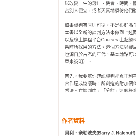
以改變一生的錢）、機會、時間、
第五部 掌握談判手段

占別人便宜，或者天真地模仿他們聽
第20章	為談判做好準備

第21章	哪些可以透露，哪些該隱瞞

如果談判有原則可循，不是很好嗎
第22章	正確的開場動作

本書以全新的談判方法來做到上述
以及線上課程平台Coursera上
附錄  談判必知的45個原則

樂時所採用的方法。這個方法以賽
致謝

也源自於古老的年代，基本論點可以
注釋
章來說明）。

首先，我要幫你確認談判裡真正利害
合作達成協議時，所創造的附加價
看法。在談判中，「分餅」這個概
創造出來的好處。結果，大家在錯
是自私的立場。談判難就難在如何
協議。

作者資料
總之，談判的目的就是創造並獲得價值
貝利．奈勒波夫(Barry J. Nalebuff)
（William Ury）在《哈佛這樣教