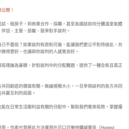
整公開！
面試、租房子，到商業合作、採購，甚至各國該如何分攤溫室氣體
伴侶、主管、部屬、競爭對手談判。

自己不委屈？如果談判有原則可循，能讓我們更公平對待彼此，共
做得更好，也讓與你談判的人感覺良好。

賽局理論為基礎，針對談判中的分配難題，提供了一種全新且真正
方共同創造的價值有關。無論規模大小，一旦參與談判的各方共同
共贏互利的局面。

也能在日常生活跟利益有關的分配中，幫助我們看穿局勢，掌握優
，作者也曾將此方法運用在可口可樂併購誠實茶（Honest 