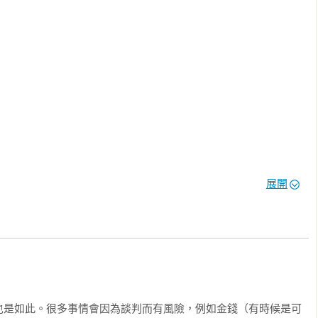
破除人們對權力與公平的誤解，提出一套可以改變人們在商業、政
點轉移到一起把餅做大。」——肯．錢諾特（Ken Chenault），
卻十分新穎出眾。請讀這本書並和你的對手分享。」——賀伯．柯
事好商量》作者

展開
也是如此。很多事情會因為談判而有風險，例如金錢（有時候是可