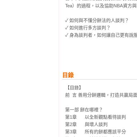
Tea）的過程，以及協助NBA資方
✓ 如何與不懂分餅法的人談判？

✓ 如何進行多方談判？

✓ 身為談判者，如何讓自己更有說服
本書將改變我們在商業與個人生活
達成協議，同時辨識其他做法的矛盾
-----------------------------------------------
目錄
各界好評

「透過本書，你也可以學到這種新穎獨
【目錄】

事長兼執行長

前  言 善用分餅邏輯，打造共贏局面
「無論你的談判風險有多大，這些策略
第一部 餅在哪裡？

NBA總裁

第1章	以全新觀點看待談判

第2章	與壞人談判

「我會和坐在我諮商室沙發上的每一對夫
第3章	所有的餅都應該平分
