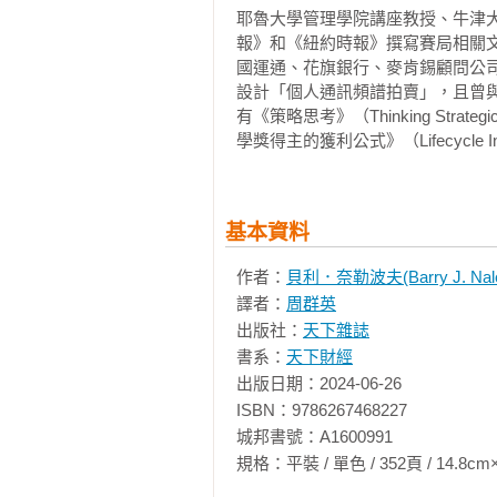
耶魯大學管理學院講座教授、牛津
力放在利益上，而非立場上。但那
報》和《紐約時報》撰寫賽局相關
利益。那些利益可能大到像是併購
國運通、花旗銀行、麥肯錫顧問公
喜歡談判，是因為談判會帶來緊張的
設計「個人通訊頻譜拍賣」，且曾與學
有《策略思考》（Thinking Strat
為了化解緊張氣氛，有些談判者會
學獎得主的獲利公式》（Lifecycle In
但在一方看來公平的事，另一方可
不到一半，仍然可以說這是公平的
西都平均分配才是公平。我認為，這
基本資料
除了公平外，還有一些談判者訴求
作者：
貝利．奈勒波夫(Barry J. Nale
的規模比較大，帶來的好處比較多
譯者：
周群英
此類。訴諸於權力的說法常常占上
出版社：
天下雜誌
的規模（單位、收入、利潤、投資
書系：
天下財經
無法反映談判裡的權力本質。

出版日期：2024-06-26

ISBN：9786267468227

本書要介紹一種新的方法，可以呈
城邦書號：A1600991

很顛覆，它主張餅應該平均分配，但
規格：平裝 / 單色 / 352頁 / 14.8cm×21cm 