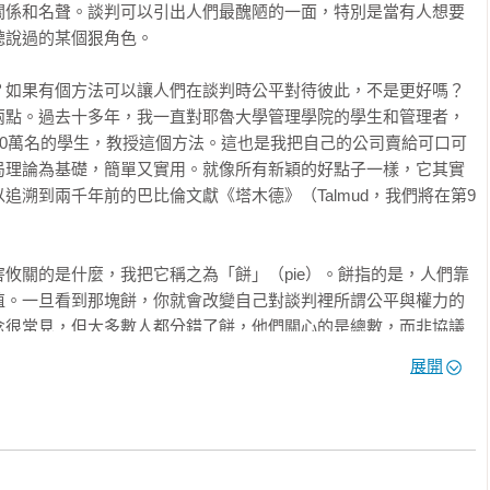
關係和名聲。談判可以引出人們最醜陋的一面，特別是當有人想要
說過的某個狠角色。

？如果有個方法可以讓人們在談判時公平對待彼此，不是更好嗎？
兩點。過去十多年，我一直對耶魯大學管理學院的學生和管理者，
超過60萬名的學生，教授這個方法。這也是我把自己的公司賣給可口可
局理論為基礎，簡單又實用。就像所有新穎的好點子一樣，它其實
追溯到兩千年前的巴比倫文獻《塔木德》（Talmud，我們將在第9
攸關的是什麼，我把它稱之為「餅」（pie）。餅指的是，人們靠
值。一旦看到那塊餅，你就會改變自己對談判裡所謂公平與權力的
念很常見，但大多數人都分錯了餅，他們關心的是總數，而非協議
誤的數字和錯誤的問題上爭論不休，並採取自以為合理但實際上卻
展開
正確計算餅的大小。當我們正確了解利害關係時，就會更容易達成
。談到創造價值，羅傑．費雪（Roger Fisher）和威廉．尤瑞
談判力》（Getting to Yes）一書中告訴我們，想要成功，就要把注意