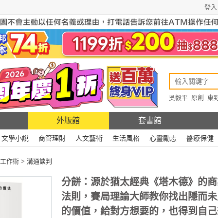
登入
吳毅平
原創
東
原創
Rewire
外版館
套書館
文學小說
商管理財
人文藝術
生活風格
心靈勵志
醫療保健
工作術
>
溝通談判
分餅：源於猶太經典《塔木德》的商
法則，賽局理論大師教你找出隱而未
的價值，給對方想要的，也得到自己