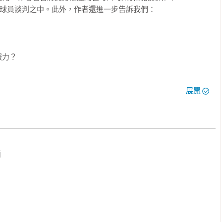
與球員談判之中。此外，作者還進一步告訴我們：

力？

裡的談判方式，把談判看得更清楚、更有邏輯，用立論而非立場來
展開
，提出有說服力的論點。

-

特的談判方式。」——盧英德（Indra Nooyi），百事公司前董


都將為你下一次談判做好準備。」——蕭華（Adam Silver），
妻推薦這本書。」——蘿蕊．葛利布（Lori Gottlieb），心理