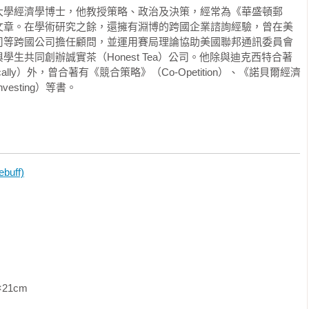
大學經濟學博士，他教授策略、政治及決策，經常為《華盛頓郵
本書沒有探討到一個棘手的問題，那就是如何分配我們創造出來的
文章。在學術研究之餘，還擁有淵博的跨國企業諮詢經驗，曾在美
帶來的綜效，或小到像共乘汽車所能節省的成本。很多人之所以不
司等跨國公司擔任顧問，並運用賽局理論協助美國聯邦通訊委員會
氣氛。

生共同創辦誠實茶（Honest Tea）公司。他除與迪克西特合著
egically）外，曾合著有《競合策略》（Co-Opetition）、《諾貝爾經濟
訴諸公平。他們說：「我給了你一個公平的報價，你應該接受。」
vesting）等書。
能不這麼覺得。如果有一方很在乎這筆交易，那麼即使另一方出價
。在其他情況下，一方可能認為即便雙方的起點不同，但把所有東
種分歧的看法，無法反映出談判裡公平的真正本質。

的論點是權力。一方可能認為自己有「資格」得到比較多，因為他
buff)
，或者他比較可以放棄談判一走了之，因為他有比較多選擇，諸如
風，讓人們想按比例來分配利益。所謂的比例可以是依照談判各方
的金額），或按照其他權力指標。我認為，這種分法有缺陷，而且
現出談判者的真正權力，並公平地彰顯各方貢獻。這個方法的結論
不表示談判雙方最後會得到一樣數量的餅。

               