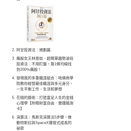
阿甘投資法：規劃篇
飆股女王林恩如．超簡單趨勢波段
投資法：不用盯盤，靠1條均線找
到200％飆股！
發現我的多重職涯組合：哈佛商學
院教你經營最佳職涯與多元身分，
一生平衡工作、生活和夢想
花錢的藝術：打造富足人生的金錢
心理學【附贈財富自由．實踐隨測
卡】
演算法：馬斯克演算法5步驟，推
動特斯拉與SpaceX爆發式成長的
祕密