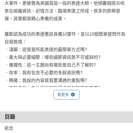
大事件，更被譽為英國首屈一指的表達大師，他傾囊相授30年
來在組織資訊、記憶方法、臨場表達之所成，很多的即興發
揮，其實都是精心準備的成果。

羅斯認為成功的表達應該具備10要件，並以10個簡單提問作為
自我檢視：

．淺顯：這是我所能表達的最簡單方式嗎?

．重大與必要細節：哪些細節資訊是不可或缺的?

．複雜性：這一主題尚有哪些是自己不了解的?

．效率：我有包含不必要的多餘資訊嗎?

．精確：我說的內容是我要溝通的重點嗎?

．來龍去脈：為什麼這個背景資訊對聽眾很重要?

看更多
．去除干擾：有任何口頭、書面或視覺上的干擾嗎?

．引人入勝：是否有導致聽眾注意力動搖的時刻?

．提供助益：我是否回答了聽眾可能會有的疑問?

目錄
．目的明確：最重要的是，我想要傳達什麼訊息?

前言
