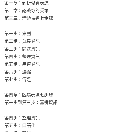
❝ 愈忙愈要瞬間抓住對方的注意力，除了自己想說的，還要顧及
第一章：剖析優質表達

對方想知道的 ❞

第二章：認識你的受眾

第三章：清楚表達七步驟

當你只有幾分鐘為自己的想法一搏，如何讓對方買單?我們處在
一早醒來就被資訊轟炸的時代，他人的注意力是要努力爭取才
第一步：策劃

能得到的獎賞，表達能力正是你勝出的關鍵。羅斯曾和電視台
第二步：蒐集資訊

總監敲定半小時會議說明新節目構想，後來總監行程延誤，只
第三步：篩選資訊

給了羅斯短短幾分鐘，他就是運用本書7步驟為對方量身打造資
第四步：整理資訊

訊、讓點子成功被採用：

第五步：串連資訊

第六步：濃縮

Step 1策劃：用一句話概括目的，並認識你的受眾。

第七步：傳達

Step 2蒐集資訊：解答受眾可能會有的疑問。

Step 3篩選資訊：重點不在於資訊多有趣，而是有多相關。

第四章：臨場表達七步驟

Step 4架構資訊：擬定故事主線，7種展開故事的方法。

第一步到第三步：籌備資訊

Step 5串連資訊：運用追蹤、勾子等技巧，像在講話一樣串連資
訊。

第四步：整理資訊

Step 6濃縮：多餘訊息都是妨礙理解與造成分心的障礙。

第五步：口語化

Step 7傳達：用口語化、語速、強調等技巧讓資訊變美味。
