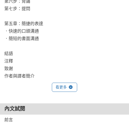
第六步：背誦

第七步：提問 

★	英國首席表達專家的「解說7步驟」可以幫你：

．了解你的溝通對象，為對方量身打造所需資訊。

第五章：簡捷的表達

．提升蒐集與組織資訊的能力，把同樣的素材變得像故事有吸
．快速的口頭溝通

引力。

．簡短的書面溝通

．運用各種背誦與筆記方法，讓上台表達像是即興發揮一樣遊
刃有餘。

結語

．預測聽眾的提問，有技巧地回答增加自己的可信度與影響
注釋

力。

致謝

．以口語表達作為調味，讓精心準備的內容變美味。
作者與譯者簡介
看更多
內文試閱
前言
