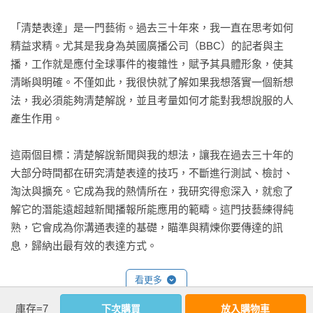
「清楚表達」是一門藝術。過去三十年來，我一直在思考如何
精益求精。尤其是我身為英國廣播公司（BBC）的記者與主
播，工作就是應付全球事件的複雜性，賦予其具體形象，使其
清晰與明確。不僅如此，我很快就了解如果我想落實一個新想
法，我必須能夠清楚解說，並且考量如何才能對我想說服的人
產生作用。

這兩個目標：清楚解說新聞與我的想法，讓我在過去三十年的
大部分時間都在研究清楚表達的技巧，不斷進行測試、檢討、
淘汰與擴充。它成為我的熱情所在，我研究得愈深入，就愈了
解它的潛能遠超越新聞播報所能應用的範疇。這門技藝練得純
熟，它會成為你溝通表達的基礎，瞄準與精煉你要傳達的訊
息，歸納出最有效的表達方式。

看更多
近幾年，我尤其深刻體認到「清楚表達」如何在生活的眾多層
面發揮作用，不僅讓我成為更優秀的主播（希望大眾會認
庫存=7
下次購買
放入購物車