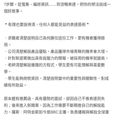
7步驟，從蒐集、編排資訊……到流暢表達，把你的想法說成一
個好故事。

 ❝ 有理也要說得清，任何人都能受益的表達藝術 ❞

．求職者清楚說明自己為何勝任這份工作，更有機會獲得錄
用。

．公司清楚解說產品優點，產品獲得市場青睞的機率會大增。

．針對新提案做出具有說服力的簡報，被採用的機率就變高。

．老師清楚解說複雜的方程式，學生更有可能理解與喜愛數
學。

．學生能夠爬梳資訊，清楚說明當中的重要性與關聯性，對成
績有所助益。

原本握有推薦函、具有優勢的面試，卻因自己不善表達而失
利；後來進入新聞業，因為工作需要不斷精進自己的解說能
力。羅斯．阿特金斯如今是BBC主播，負責播報與解說全球重