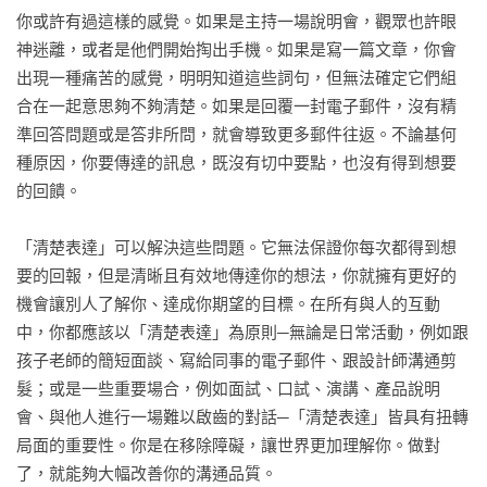
你或許有過這樣的感覺。如果是主持一場說明會，觀眾也許眼
神迷離，或者是他們開始掏出手機。如果是寫一篇文章，你會
出現一種痛苦的感覺，明明知道這些詞句，但無法確定它們組
合在一起意思夠不夠清楚。如果是回覆一封電子郵件，沒有精
準回答問題或是答非所問，就會導致更多郵件往返。不論基何
種原因，你要傳達的訊息，既沒有切中要點，也沒有得到想要
的回饋。

「清楚表達」可以解決這些問題。它無法保證你每次都得到想
要的回報，但是清晰且有效地傳達你的想法，你就擁有更好的
機會讓別人了解你、達成你期望的目標。在所有與人的互動
中，你都應該以「清楚表達」為原則─無論是日常活動，例如跟
孩子老師的簡短面談、寫給同事的電子郵件、跟設計師溝通剪
髮；或是一些重要場合，例如面試、口試、演講、產品說明
會、與他人進行一場難以啟齒的對話─「清楚表達」皆具有扭轉
局面的重要性。你是在移除障礙，讓世界更加理解你。做對
了，就能夠大幅改善你的溝通品質。
