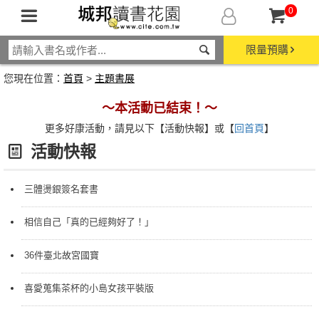
0
限量預購
您現在位置：
首頁
>
主題書展
～本活動已結束！～
更多好康活動，請見以下【活動快報】或【
回首頁
】
活動快報
三體燙銀簽名套書
相信自己「真的已經夠好了！」
36件臺北故宮國寶
喜愛蒐集茶杯的小島女孩平裝版