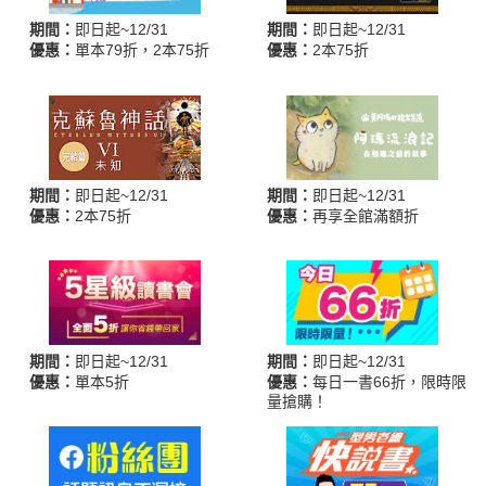
期間：
即日起~12/31
期間：
即日起~12/31
優惠：
單本79折，2本75折
優惠：
2本75折
期間：
即日起~12/31
期間：
即日起~12/31
優惠：
2本75折
優惠：
再享全館滿額折
期間：
即日起~12/31
期間：
即日起~12/31
優惠：
單本5折
優惠：
每日一書66折，限時限
量搶購！