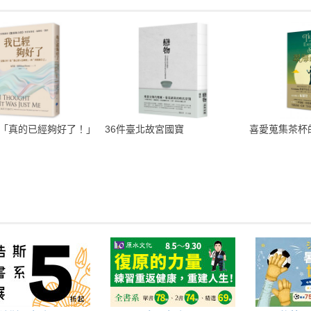
「真的已經夠好了！」
36件臺北故宮國寶
喜愛蒐集茶杯