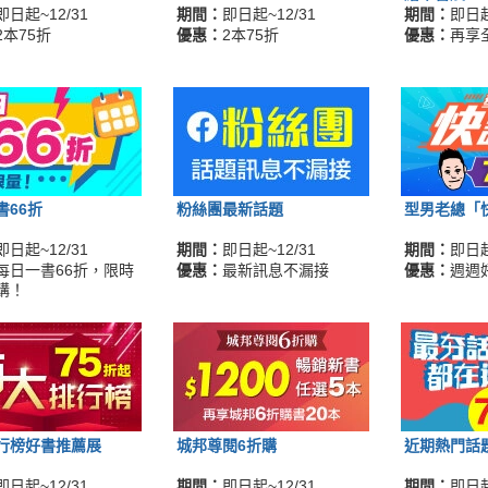
即日起~12/31
期間：
即日起~12/31
期間：
即日起
2本75折
優惠：
2本75折
優惠：
再享
書66折
粉絲團最新話題
型男老總「
即日起~12/31
期間：
即日起~12/31
期間：
即日起
每日一書66折，限時
優惠：
最新訊息不漏接
優惠：
週週
購！
行榜好書推薦展
城邦尊閱6折購
近期熱門話
即日起~12/31
期間：
即日起~12/31
期間：
即日起