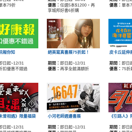
單本79折
優惠：
任選5本$1200，再
優惠：
單本7
享城邦好書6折購
訊報你知
絕美寫真書展75折起！
皮卡丘延伸
即日起~12/31
期間：
即日起~12/31
期間：
即日起
折扣優惠不錯過
優惠：
再享全館滿額折
優惠：
75折
未曾相遇》限量福袋
小河老師週邊書展
《引路人》
即日起~12/31
期間：
即日起~12/31
期間：
即日起