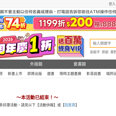
登入
吳毅平
原創
東
原創
Rewire
外版館
套書館
榜
新書上市
即將出版
選書
限時主題書展
影音說書
城邦
～本活動已結束！～
多好康活動，請見以下【活動快報】或【
回首頁
】