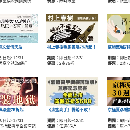
限量福袋要搶要快
優惠：
限時限量
優惠：
限量
O華文愛情天后
村上春樹暢銷書展75折起！
蘇絢慧暢銷
即日起~12/31
期間：
即日起~12/31
期間：
即日起
再享全館滿額折
優惠：
2本75折
優惠：
2本7
典漫畫75折起
《灌籃高手》暢銷不敗！
京極夏彥暢
即日起~12/31
期間：
即日起~12/31
期間：
即日起
75折起再享全館滿額
優惠：
任選85折
優惠：
單本7