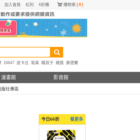
加入會員
紅利
6折購
購物車
(
0
)
野
16647
皮卡丘
寫真
楊双子
親簽
奧德賽
漫畫館
影音館
出版社專區
今日66折
看更多