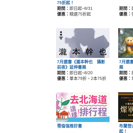
75折起！
期間：
即日起~8/31
期間：
優惠：
精選75折起
優惠：
7月選書《瀧本幹也 攝影
7月選
前夜》延伸書展
展
期間：
即日起~8/20
期間：
優惠：
單本79折，2本75折
優惠：
雪倫強推好書
布蘭登
起！