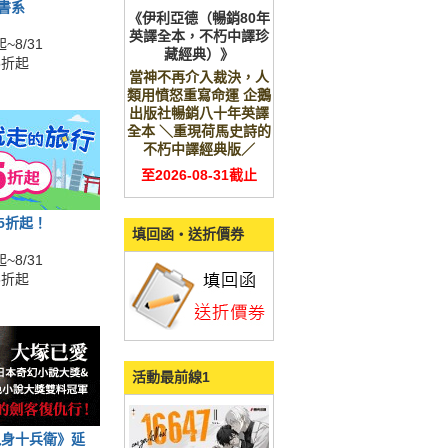
全書系
《伊利亞德（暢銷80年
英譯全本，不朽中譯珍
~8/31
藏經典）》
5折起
當神不再介入裁決，人
類用憤怒重寫命運 企鵝
出版社暢銷八十年英譯
全本 ＼重現荷馬史詩的
不朽中譯經典版／
至2026-08-31截止
展5折起！
填回函‧送折價券
~8/31
5折起
活動最前線1
鬼身十兵衛》延