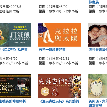
伸書展
即日起~2027/5...
期間：
即日起~8/20
期間：
即日起
強強任選72折！
優惠：
單本79折，2本75折
優惠：
單本7
書《口袋熊》延伸書
石黑一雄經典好書
張戎好書延
即日起~8/20
期間：
即日起~12/31
期間：
即日起
單本79折，2本75折
優惠：
單本79折，2本75折
優惠：
單本7
山德森延伸展66折
《洛夫克拉夫特》系列熱銷
黃阿瑪、角
繪本書展