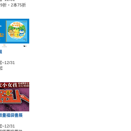
9折，2本75折
展
~12/31
起
限量福袋書展
~12/31