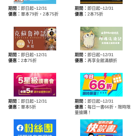
期間：
即日起~12/31
期間：
即日起~12/31
優惠：
單本79折，2本75折
優惠：
2本75折
期間：
即日起~12/31
期間：
即日起~12/31
優惠：
2本75折
優惠：
再享全館滿額折
期間：
即日起~12/31
期間：
即日起~12/31
優惠：
單本5折
優惠：
每日一書66折，限時限
量搶購！