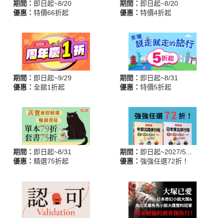
期間：
即日起~8/20
期間：
即日起~8/20
優惠：
特價66折起
優惠：
特價4折起
期間：
即日起~9/29
期間：
即日起~8/31
優惠：
全館1折起
優惠：
特價5折起
期間：
即日起~8/31
期間：
即日起~2027/5...
優惠：
精選75折起
優惠：
強強任選72折！