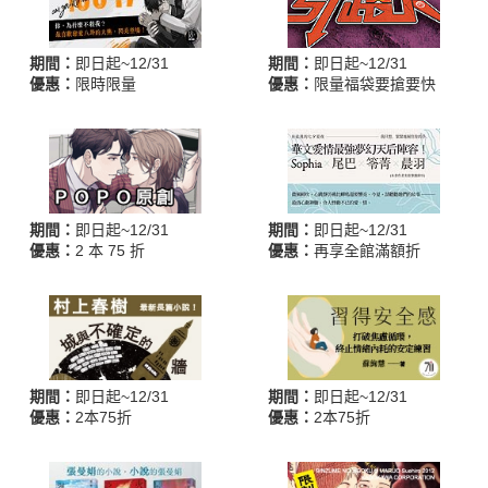
期間：
即日起~12/31
期間：
即日起~12/31
優惠：
限時限量
優惠：
限量福袋要搶要快
期間：
即日起~12/31
期間：
即日起~12/31
優惠：
2 本 75 折
優惠：
再享全館滿額折
期間：
即日起~12/31
期間：
即日起~12/31
優惠：
2本75折
優惠：
2本75折