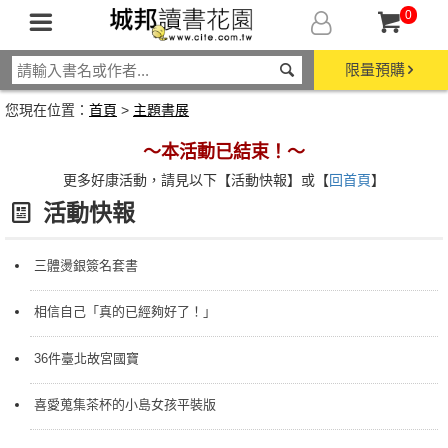
0
限量預購
您現在位置：
首頁
>
主題書展
～本活動已結束！～
更多好康活動，請見以下【活動快報】或【
回首頁
】
活動快報
三體燙銀簽名套書
相信自己「真的已經夠好了！」
36件臺北故宮國寶
喜愛蒐集茶杯的小島女孩平裝版