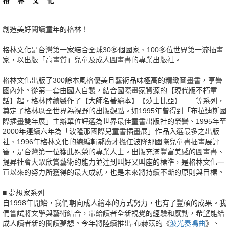
創造美好閱讀童年的格林
！
格林文化是台灣第一家結合全球30多個國家、100多位世界第一流插畫
家，以出版「高畫質」兒童及成人圖畫書的專業出版社。
格林文化出版了300餘本風格優美且藝術品味極高的精緻圖畫書，享譽
國內外。從第一套由國人自製，結合國際畫家資源的【現代版不朽童
話】起，格林陸續製作了【大師名著繪本】【莎士比亞】……等系列，
奠定了格林以全世界為視野的出版觀點。如1995年曾得到「布拉迪斯國
際插畫雙年展」主辦單位評選為世界最佳童書出版社的榮譽、1995年至
2000年連續六年為「波隆那國際兒童書插畫展」作品入選最多之出版
社、1996年格林文化的總編輯郝廣才擔任波隆那國際兒童書插畫展評
審，是台灣第一位獲此殊榮的專業人士。出版充滿豐富美感的圖畫書、
提昇社會大眾欣賞藝術的能力並達到叫好又叫座的標準，是格林文化一
直以來的努力所獲得的最大成就，也是未來將持續不斷的原則與目標。
■ 夢想家系列
自1998年開始，我們朝向成人繪本的方式努力，也有了豐碩的成果。我
們嘗試將文學與藝術結合，帶給讀者全新視覺的經驗和感動，希望能給
成人讀者新的閱讀夢想。今年將陸續推出-布赫茲的《
波光奏鳴曲
》、