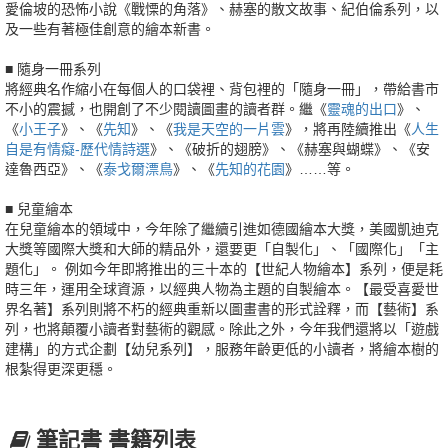
愛倫坡的恐怖小說《戰慄的角落》、赫塞的散文故事、紀伯倫系列，以
及一些有著極佳創意的繪本新書。
■ 隨身一冊系列
將經典名作縮小在每個人的口袋裡、背包裡的「隨身一冊」，帶給書市
不小的震撼，也開創了不少閱讀圖畫的讀者群。繼《
靈魂的出口
》、
《
小王子
》、《
先知
》、《
我是天空的一片雲
》，將再陸續推出《
人生
自是有情癡-歷代情詩選
》、《破折的翅膀》、《赫塞與蝴蝶》、《安
達魯西亞》、《
泰戈爾漂鳥
》、《
先知的花園
》……等。
■ 兒童繪本
在兒童繪本的領域中，今年除了繼續引進如德國繪本大獎，美國凱迪克
大獎等國際大獎和大師的精品外，還要更「自製化」、「國際化」「主
題化」。 例如今年即將推出的三十本的【世紀人物繪本】系列，便是耗
時三年，運用全球資源，以經典人物為主題的自製繪本。【最受喜愛世
界名著】系列則將不朽的經典重新以圖畫書的形式詮釋，而【藝術】系
列，也將顛覆小讀者對藝術的觀感。除此之外，今年我們還將以「遊戲
建構」的方式企劃【幼兒系列】，服務年齡更低的小讀者，將繪本樹的
根紮得更深更穩。
筆記書 書籍列表