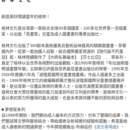
創造美好閱讀童年的格林
！
格林文化是台灣第一家結合全球30多個國家、100多位世界第一流插畫
家，以出版「高畫質」兒童及成人圖畫書的專業出版社。
格林文化出版了300餘本風格優美且藝術品味極高的精緻圖畫書，享譽
國內外。從第一套由國人自製，結合國際畫家資源的【現代版不朽童
話】起，格林陸續製作了【大師名著繪本】【莎士比亞】……等系列，
奠定了格林以全世界為視野的出版觀點。如1995年曾得到「布拉迪斯國
際插畫雙年展」主辦單位評選為世界最佳童書出版社的榮譽、1995年至
2000年連續六年為「波隆那國際兒童書插畫展」作品入選最多之出版
社、1996年格林文化的總編輯郝廣才擔任波隆那國際兒童書插畫展評
審，是台灣第一位獲此殊榮的專業人士。出版充滿豐富美感的圖畫書、
提昇社會大眾欣賞藝術的能力並達到叫好又叫座的標準，是格林文化一
直以來的努力所獲得的最大成就，也是未來將持續不斷的原則與目標。
■ 夢想家系列
自1998年開始，我們朝向成人繪本的方式努力，也有了豐碩的成果。我
們嘗試將文學與藝術結合，帶給讀者全新視覺的經驗和感動，希望能給
成人讀者新的閱讀夢想。今年將陸續推出-布赫茲的《
波光奏鳴曲
》、