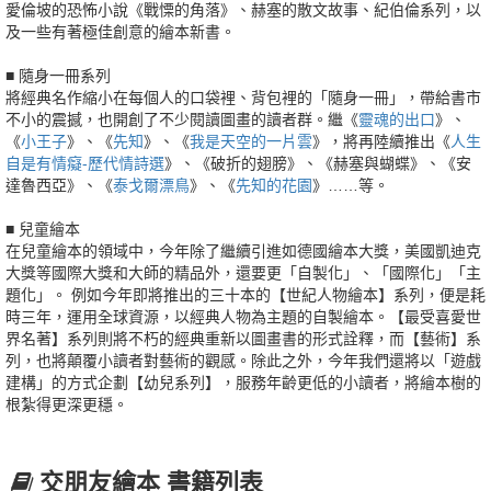
愛倫坡的恐怖小說《戰慄的角落》、赫塞的散文故事、紀伯倫系列，以
及一些有著極佳創意的繪本新書。
■ 隨身一冊系列
將經典名作縮小在每個人的口袋裡、背包裡的「隨身一冊」，帶給書市
不小的震撼，也開創了不少閱讀圖畫的讀者群。繼《
靈魂的出口
》、
《
小王子
》、《
先知
》、《
我是天空的一片雲
》，將再陸續推出《
人生
自是有情癡-歷代情詩選
》、《破折的翅膀》、《赫塞與蝴蝶》、《安
達魯西亞》、《
泰戈爾漂鳥
》、《
先知的花園
》……等。
■ 兒童繪本
在兒童繪本的領域中，今年除了繼續引進如德國繪本大獎，美國凱迪克
大獎等國際大獎和大師的精品外，還要更「自製化」、「國際化」「主
題化」。 例如今年即將推出的三十本的【世紀人物繪本】系列，便是耗
時三年，運用全球資源，以經典人物為主題的自製繪本。【最受喜愛世
界名著】系列則將不朽的經典重新以圖畫書的形式詮釋，而【藝術】系
列，也將顛覆小讀者對藝術的觀感。除此之外，今年我們還將以「遊戲
建構」的方式企劃【幼兒系列】，服務年齡更低的小讀者，將繪本樹的
根紮得更深更穩。
交朋友繪本 書籍列表