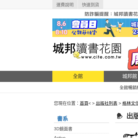
運費說明
快速到貨
全館
城邦館
全館暢銷
您現在位置：
首頁
< >
出版社列表
>
格林文
出
書系
3D鏡面書
Active