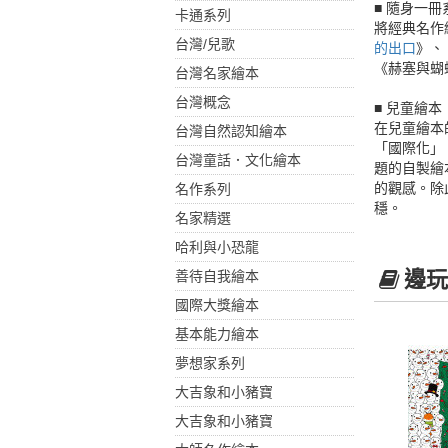
■ 隨身一冊
卡通系列
將經典名作
台灣/兒歌
的出口
》、
《赫塞與蝴
台灣名家繪本
台灣概念
■ 兒童繪本
在兒童繪本
台灣自然認知繪本
「國際化」
台灣童話．文化繪本
題的自製繪
的觀感。除
名作系列
穩。
名家精選
哈利與小恐龍
邊玩
善待自我繪本
國際大獎繪本
基本能力繪本
夢想家系列
大吉象和小豬寶
大吉象和小豬寶