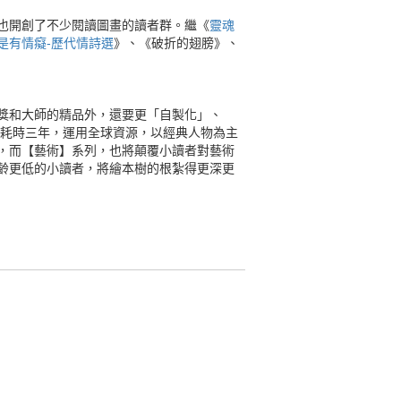
也開創了不少閱讀圖畫的讀者群。繼《
靈魂
是有情癡-歷代情詩選
》、《破折的翅膀》、
獎和大師的精品外，還要更「自製化」、
是耗時三年，運用全球資源，以經典人物為主
，而【藝術】系列，也將顛覆小讀者對藝術
齡更低的小讀者，將繪本樹的根紮得更深更