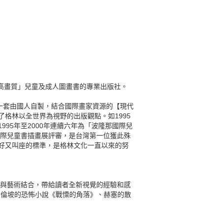
「高畫質」兒童及成人圖畫書的專業出版社。
一套由國人自製，結合國際畫家資源的【現代
格林以全世界為視野的出版觀點。如1995
95年至2000年連續六年為「波隆那國際兒
國際兒童書插畫展評審，是台灣第一位獲此殊
好又叫座的標準，是格林文化一直以來的努
學與藝術結合，帶給讀者全新視覺的經驗和感
愛倫坡的恐怖小說《戰慄的角落》、赫塞的散