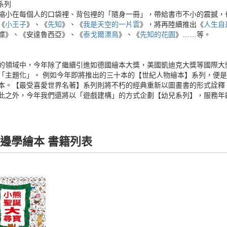
系列
縮小在每個人的口袋裡、背包裡的「隨身一冊」，帶給書市不小的震撼，
《
小王子
》、《
先知
》、《
我是天空的一片雲
》，將再陸續推出《
人生自
蝶》、《安達魯西亞》、《
泰戈爾漂鳥
》、《
先知的花園
》……等。
的領域中，今年除了繼續引進如德國繪本大獎，美國凱迪克大獎等國際大
「主題化」。 例如今年即將推出的三十本的【世紀人物繪本】系列，便
本。【最受喜愛世界名著】系列則將不朽的經典重新以圖畫書的形式詮釋
此之外，今年我們還將以「遊戲建構」的方式企劃【幼兒系列】，服務年
邊學繪本 書籍列表