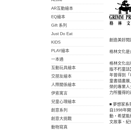
AR互動繪本
EQ繪本
Gift 系列
Just Do Eat
創造美好閱
KIDS
PLAY繪本
格林文化是
一本通
格林文化出
互動玩具繪本
版不朽童話
年曾得到「
交朋友繪本
童書插畫展
人際關係繪本
榮的專業人
力所獲得的
伊索寓言
兒童心理繪本
■ 夢想家系
創意系列
自1998
動，希望能
創意大挑戰
文故事、紀
動物寫真