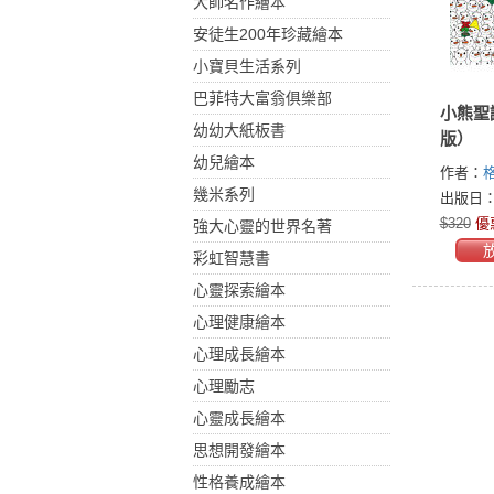
大師名作繪本
安徒生200年珍藏繪本
小寶貝生活系列
巴菲特大富翁俱樂部
小熊聖
幼幼大紙板書
版）
幼兒繪本
作者：
幾米系列
(Gergel
出版日：2
$320
優
強大心靈的世界名著
彩虹智慧書
心靈探索繪本
心理健康繪本
心理成長繪本
心理勵志
心靈成長繪本
思想開發繪本
性格養成繪本