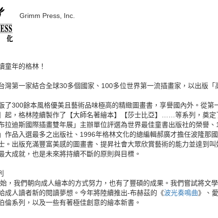
Grimm Press, Inc.
讀童年的格林
！
台灣第一家結合全球30多個國家、100多位世界第一流插畫家，以出版
版了300餘本風格優美且藝術品味極高的精緻圖畫書，享譽國內外。從第
】起，格林陸續製作了【大師名著繪本】【莎士比亞】……等系列，奠定了
布拉迪斯國際插畫雙年展」主辦單位評選為世界最佳童書出版社的榮譽、19
」作品入選最多之出版社、1996年格林文化的總編輯郝廣才擔任波隆那
士。出版充滿豐富美感的圖畫書、提昇社會大眾欣賞藝術的能力並達到叫
最大成就，也是未來將持續不斷的原則與目標。
列
年開始，我們朝向成人繪本的方式努力，也有了豐碩的成果。我們嘗試將文
給成人讀者新的閱讀夢想。今年將陸續推出-布赫茲的《
波光奏鳴曲
》、
伯倫系列，以及一些有著極佳創意的繪本新書。