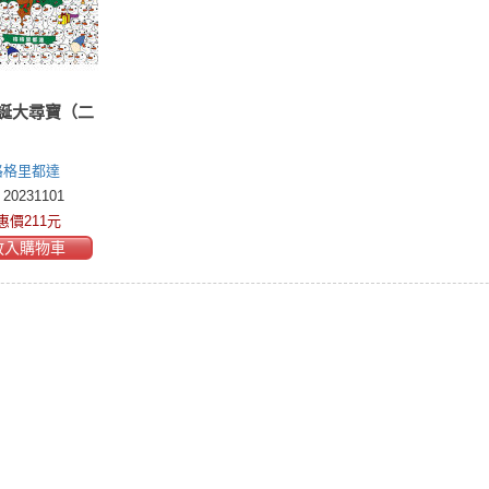
誕大尋寶（二
格格里都達
y Dudás)
0231101
惠價211元
放入購物車