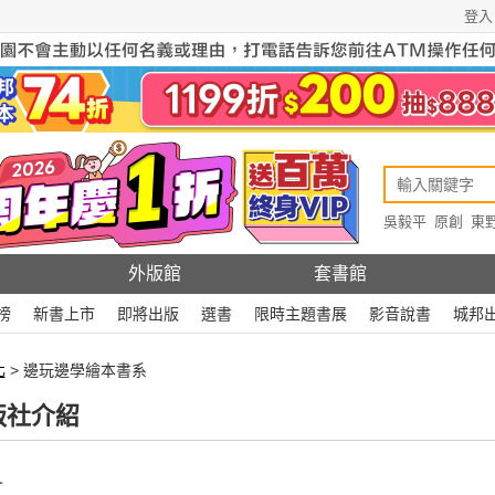
登入
吳毅平
原創
東
原創
Rewire
外版館
套書館
榜
新書上市
即將出版
選書
限時主題書展
影音說書
城邦
化
> 邊玩邊學繪本書系
版社介紹