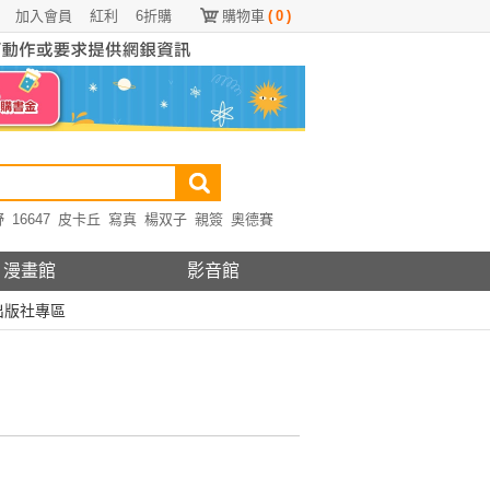
加入會員
紅利
6折購
購物車
(
0
)
野
16647
皮卡丘
寫真
楊双子
親簽
奧德賽
漫畫館
影音館
出版社專區