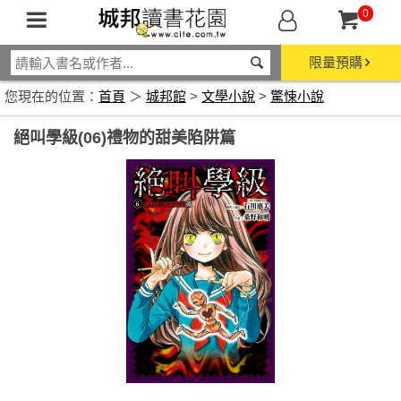
0
限量預購
您現在的位置：
首頁
＞
城邦館
>
文學小說
>
驚悚小說
絕叫學級(06)禮物的甜美陷阱篇