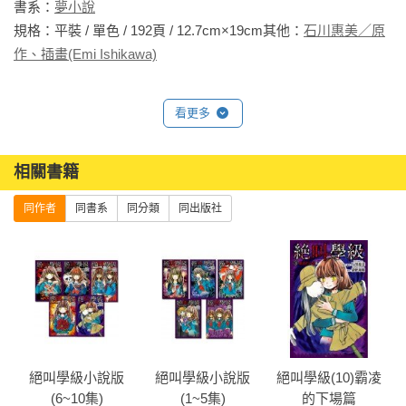
書系：
夢小說
規格：平裝 / 單色 / 192頁 / 12.7cm×19cm其他：
石川惠美／原
作、插畫(Emi Ishikawa)
看更多
相關書籍
同作者
同書系
同分類
同出版社
欲
絕叫學級小說版
絕叫學級小說版
絕叫學級(10)霸凌
(6~10集)
(1~5集)
的下場篇