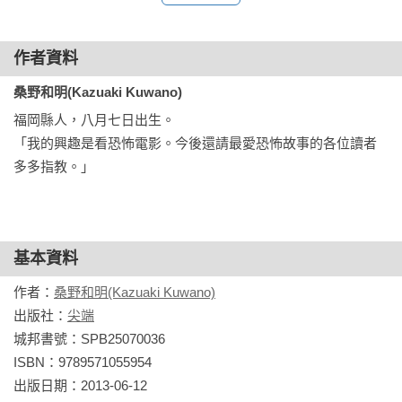
那你還會喜歡、還會覺得很棒嗎？

不管是獲得美妙歌聲的少女，

還是用人偶操縱男友內心的女孩……

作者資料
這些收到禮物的少女們，

桑野和明(Kazuaki Kuwano)
最後等著她們的下場究竟是什麼……

福岡縣人，八月七日出生。

「我的興趣是看恐怖電影。今後還請最愛恐怖故事的各位讀者
來，請各位趕緊翻開書頁，

多多指教。」
我們要開始今天的課程嘍，嘎嘎……

【目錄】
第二十節課 奇蹟的女高音

基本資料
第二十一節課 摯友巧克力

第二十二節課 最後的聖誕節

作者：
桑野和明(Kazuaki Kuwano)
第二十三節課 懸絲木偶的戀人

出版社：
尖端
城邦書號：SPB25070036

後記
ISBN：9789571055954

出版日期：2013-06-12
