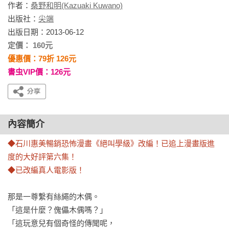
作者：
桑野和明(Kazuaki Kuwano)
出版社：
尖端
出版日期：2013-06-12
定價： 160元
優惠價：79折 126元
書虫VIP價：126元
內容簡介
◆石川惠美暢銷恐怖漫畫《絕叫學級》改編！已追上漫畫版進
度的大好評第六集！
◆已改編真人電影版！
那是一尊繫有絲繩的木偶。

「這是什麼？傀儡木偶嗎？」

「這玩意兒有個奇怪的傳聞呢，
