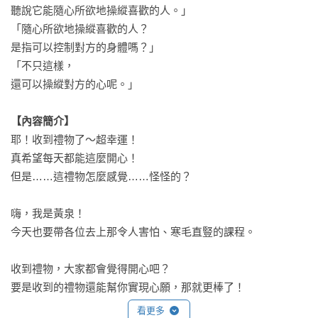
聽說它能隨心所欲地操縱喜歡的人。」

「隨心所欲地操縱喜歡的人？

是指可以控制對方的身體嗎？」

「不只這樣，

還可以操縱對方的心呢。」

【內容簡介】
耶！收到禮物了～超幸運！

真希望每天都能這麼開心！

但是……這禮物怎麼感覺……怪怪的？

嗨，我是黃泉！

今天也要帶各位去上那令人害怕、寒毛直豎的課程。

收到禮物，大家都會覺得開心吧？

要是收到的禮物還能幫你實現心願，那就更棒了！

但如果你知道這份禮物，會把自己推入不幸的深淵──

看更多