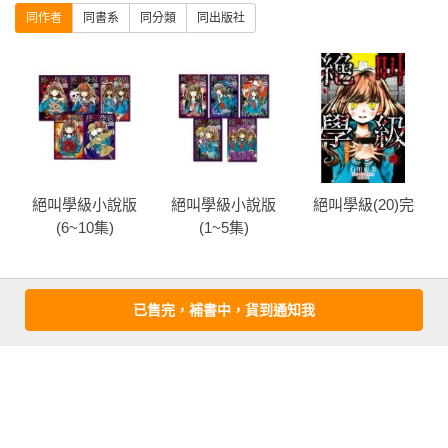
同作者
同書系
同分類
同出版社
凌
絕叫學級小說版
絕叫學級小說版
絕叫學級(20)完
(6~10集)
(1~5集)
more
已售完，補書中，貨到通知我
優惠活動快訊