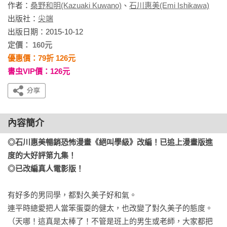
作者：
桑野和明(Kazuaki Kuwano)
、
石川惠美(Emi Ishikawa)
出版社：
尖端
出版日期：2015-10-12
定價： 160元
優惠價：79折 126元
書虫VIP價：126元
內容簡介
◎石川惠美暢銷恐怖漫畫《絕叫學級》改編！已追上漫畫版進
度的大好評第九集！

◎已改編真人電影版！
有好多的男同學，都對久美子好和氣。

連平時總愛把人當笨蛋耍的健太，也改變了對久美子的態度。

（天哪！這真是太棒了！不管是班上的男生或老師，大家都把