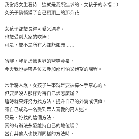
我當成女生看待。這就是我所追求的，女孩子的幸福！）

久美子悄悄摸了自己頭頂上的那朵花。

女孩子都想長得可愛又漂亮，

也想受到大家的吹捧！

可是，並不是所有人都能如願……

哈囉，我是恐怖世界的嚮導黃泉，

今天我也要帶各位去參加那可怕又絕望的課程。

常常聽人說，女孩子生來就是要被捧在手掌心的。

但要是沒人那樣對待自己該怎麼辦？

這時就只好努力找方法，提升自己的外貌或價值，

讓自己成為一名受到眾人喜愛的萬人迷。

只是，妳找的這個方法，

真的有辦法永遠維持自己的地位嗎？

當有其他人也找到同樣的方法時，
