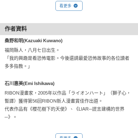
妳的寶座，是否就開始岌岌可危……

看更多
來，要開始今天的課程嘍。

請大家趕快就座，

作者資料
然後跟著我打開課本吧，嘎嘎……
桑野和明(Kazuaki Kuwano)
福岡縣人，八月七日出生。

「我的興趣是看恐怖電影。今後還請最愛恐怖故事的各位讀者
多多指教。」
石川惠美(Emi Ishikawa)
RIBON漫畫家，2005年以作品「ライオンハート」（獅子心，
暫譯）獲得第56回RIBON新人漫畫賞佳作出道。

代表作品有《櫻花樹下的天使》、《LIAR─謊言建構的世界
─》。