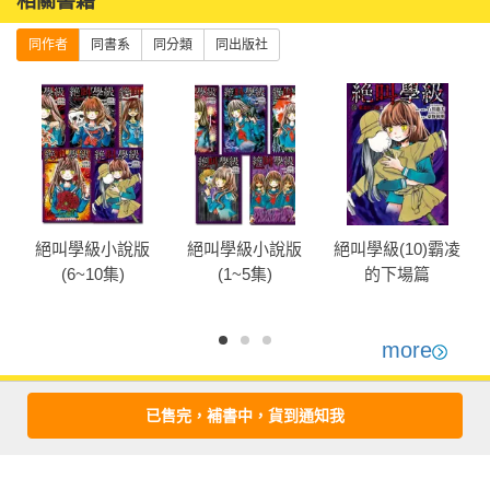
相關書籍
同作者
同書系
同分類
同出版社
欲
絕叫學級小說版
絕叫學級小說版
絕叫學級(10)霸凌
(6~10集)
(1~5集)
的下場篇
more
優惠活動快訊
已售完，補書中，貨到通知我