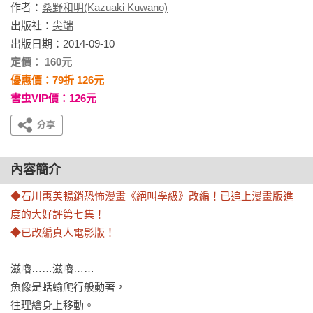
作者：
桑野和明(Kazuaki Kuwano)
出版社：
尖端
出版日期：2014-09-10
定價： 160元
優惠價：79折 126元
書虫VIP價：126元
內容簡介
◆石川惠美暢銷恐怖漫畫《絕叫學級》改編！已追上漫畫版進
度的大好評第七集！

◆已改編真人電影版！
滋嚕……滋嚕……

魚像是蛞蝓爬行般動著，

往理繪身上移動。
