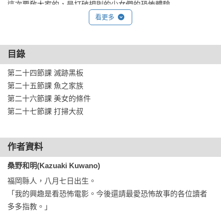
這次要敎大家的，是打破規則的少女們的恐怖體驗──

能讓討厭東西消失的黑板。

看更多
對魚兒見死不救的學生。

追求極致美麗的女孩。

目錄
不按照規定丟棄垃圾的少女。

第二十四節課 滅跡黑板

你是否有辦法克制內心任性的欲望呢？

第二十五節課 魚之家族

不如趕快開始今天的課程吧，呼呼……
第二十六節課 美女的條件

作者資料
桑野和明(Kazuaki Kuwano)
福岡縣人，八月七日出生。

「我的興趣是看恐怖電影。今後還請最愛恐怖故事的各位讀者
多多指教。」