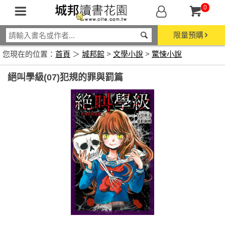
0
限量預購
您現在的位置：
首頁
＞
城邦館
>
文學小說
>
驚悚小說
絕叫學級(07)犯規的罪與罰篇