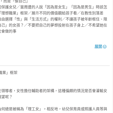
，而是「像自己」

何保護女兒／當周遭的人說「因為是女生」「因為是男生」時該怎
「理想職業」框架／展示不同的價值觀給孩子看／在教性別落差
自由選擇「性」與「生活方式」的權利／不讓孩子被年齡框住、限
自己」的女孩？／不要把自己的夢想投射在孩子身上／不希望她在
會做的事

望她發現自己的美

展開
肥的心理／讚美外貌也可能造成負面影響／當其他人評論孩子的外
孩子聽不進去「沒有必要在意外貌」的難題／有問題的是將外貌標
群，各自擁有不同的美麗／孩子說想整形時該怎麼辦／飲食障礙的背
子的飲食障礙與家長的應對方式／家長必學：如何分享相關知識的
業」框架

體之罪／家長自己要擺脫根深蒂固的外貌主義



惜自己，也尊重他人

任領導者，女性擔任輔助者的架構，這種偏頗的情況是否會灌輸女
？／性教育的適齡與內容／同意的重要性：說「不」不等於「討厭
望呢？

對方式／自衛與憤怒，我們有生氣的權利／青少女真實的性煩惱／
尋的問題／更新對生理期的理解與態度／爸爸與女兒的生理期

為何總是被稱為「理工女」。相反地，幼兒保育員或照護人員等與