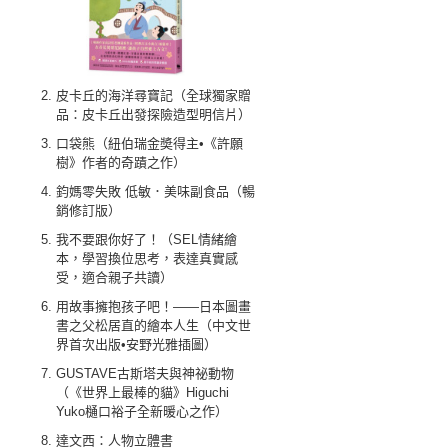
皮卡丘的海洋尋寶記（全球獨家贈
品：皮卡丘出發探險造型明信片）
口袋熊（紐伯瑞金奬得主•《許願
樹》作者的奇蹟之作）
鈞媽零失敗 低敏．美味副食品（暢
銷修訂版）
我不要跟你好了！（SEL情緒繪
本，學習換位思考，表達真實感
受，適合親子共讀）
用故事擁抱孩子吧！——日本圖畫
書之父松居直的繪本人生（中文世
界首次出版•安野光雅插圖）
GUSTAVE古斯塔夫與神祕動物
（《世界上最棒的貓》Higuchi
Yuko樋口裕子全新暖心之作）
達文西：人物立體書