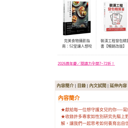
完美食物攝影指
裝潢工程發包精
南：52堂讓人想咬
書【暢銷改版】
一口的攝影必修課
估工算料一本通
精準掌握成本預
2026周年慶／閱讀力全開7~72折！
內容簡介
|
目錄
|
內文試閱
|
延伸內容
內容簡介
★獻給每一位想守護女兒的你──寫
★收錄許多專家如性別研究先驅上
解，讓我們一起思考如何養育出自信