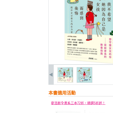
本書適用活動
麥浩斯全書系三本72折，精選5折起！