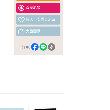
直接結帳
放入下次購買清單
大量團購
分享: