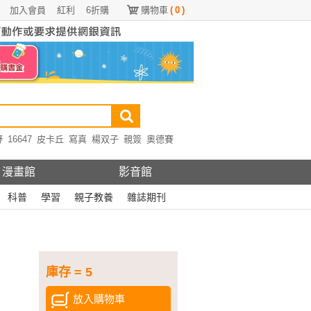
加入會員
紅利
6折購
購物車
(
0
)
野
16647
皮卡丘
寫真
楊双子
親簽
奧德賽
漫畫館
影音館
科普
學習
親子教養
雜誌期刊
庫存 = 5
放入購物車