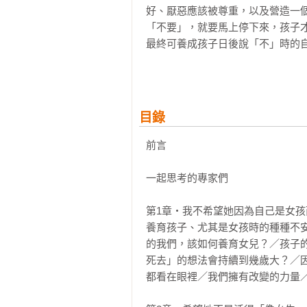
好、厭惡應該被尊重，以及營造一
「不要」，就要馬上停下來，孩子
最終可養成孩子日後說「不」時的
重要性。

本書彙整許多家長在養育女兒時面
例如在家庭進行性教育的時機與方
目錄
未成年人欲進行線上性誘騙的手法
須成為為我們的兒女勇敢發聲、開
前言

那個因痛苦而哭泣的自己。
一起思考的專家們

第1章・我不希望她因為自己是女孩
養育孩子、尤其是女孩時的種種不
的我們，該如何養育女兒？／孩子
死去」的想法會持續到幾歲大？／
都看在眼裡／我們擁有改變的力量／