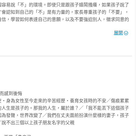
個容易說「不」的環境。即使只是跟孩子嬉鬧搔癢，如果孩子說了
才會認知到自己的「不」是有力量的，家長尊重孩子的「不要」，
自信，學習如何表達自己的意願，以及不要強迫別人，徵求同意的
展開
臨的疑問或擔憂，與各領域的專家進行討論並提出具體應對方式，
式、如何提升網路時代對於隱私及個人資訊的保護意識、刻意接近
與防範之道等。由於兒童本身就是社會中較為弱勢的存在，家長必
疆闢土的大人，而在守護孩子的同時，或許也是在擁抱和保護當年
而感到後悔

安‧身為女性至今走來的辛苦經歷‧養育女孩時的不安／傷痕累累
的人生是孩子的。那我的人生，屬於誰？／「我不能丟下這個孩子
因為發聲，世界改變了／我們在丈夫面前扮演什麼樣的妻子，孩子
說不出三個以上孩子朋友名字的父親
