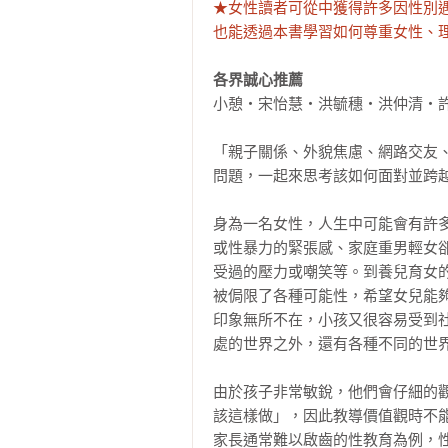
★女性讀者可從中獲得許多因性別
也能透過本書學習如何尊重女性、
各界誠心推薦
小憩‧宋怡慧‧洪毓穗‧洪仲清‧許
「親子關係、外貌焦慮、網路交友
問題，一起來思考該如何面對並跨越
身為一名女性，人生中可能會有許
或性暴力的緊張感、家庭重男輕女
受過的壓力或嘲笑等。到養兒育女
被侷限了各種可能性，希望女兒能
印象無所不在，小孩又很容易受到
處的世界之外，還有各種不同的世界
由於孩子非常敏銳，他們會仔細的
該這樣做」，因此教導價值觀時不
家長通常難以啟齒的性教育為例，