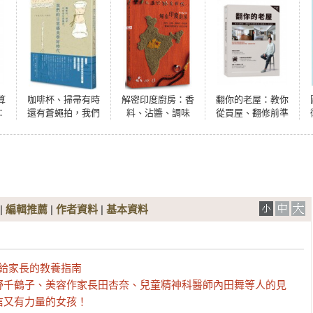
算
咖啡杯、掃帚有時
解密印度廚房：香
翻你的老屋：教你
：
還有蒼蠅拍，我們
料、沾醬、調味
從買屋、翻修前準
，
的日常感美學好時
料、印度餅 80道
備到基礎工程細節
算
代
料理與飲食文化全
一次搞懂
詳解
|
編輯推薦
|
作者資料
|
基本資料
給家長的教養指南

野千鶴子、美容作家長田杏奈、兒童精神科醫師內田舞等人的見
又有力量的女孩！
