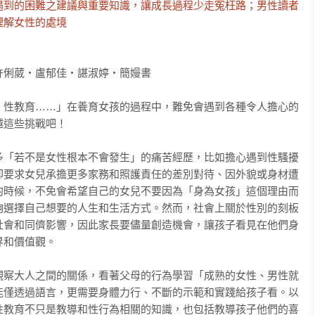
遇到的困難之建議與重要知識，讓成長過程少走冤枉路；男性讀者
理解女性的處境
俐葳‧盧郁佳‧諶淑婷‧簡嫚書

、性教育……」在養育女孩的過程中，難免會遇到各種令人擔心的
這些挑戰吧！

多「若不是女性根本不會發生」的痛苦經歷，比如擔心遇到性騷擾
卻要求女兒承擔更多家務和照護責任的差別對待、因外貌或身材遭
的時候，不免會希望自己的女兒不要因為「身為女孩」這個理由而
夠選擇自己想要的人生和生活方式。然而，社會上關於性別的刻板
社會和同儕影響，因此家長要儘量創造機會，讓孩子看見在他們身
和價值觀。

觀察大人之間的關係，看著父母的行為學習「成熟的女性、男性就
能僅透過語言，更需要身體力行、不斷的示範和實踐給孩子看。以
性教育不只是教導和性行為相關的知識，也包括教導孩子他們的喜