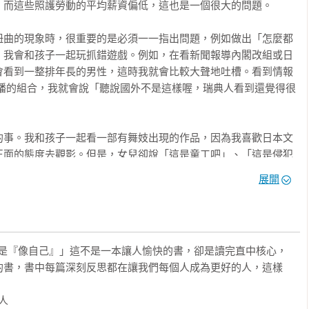
而這些照護勞動的平均薪資偏低，這也是一個很大的問題。

網路的威脅

則之後」／如何給孩子手機——制定規則需結合實體與數位／孩子
扭曲的現象時，很重要的是必須一一指出問題，例如做出「怎麼都
必學：社群網路霸凌／如何保護孩子不遭受網路上的性暴力／線上
，我會和孩子一起玩抓錯遊戲。例如，在看新聞報導內閣改組或日
性／兒童傳送私密照性影像，要求傳送照片的人也可能是同學／不要將孩
會看到一整排年長的男性，這時我就會比較大聲地吐槽。看到情報
長的資訊素養／推薦的功能與App

主播的組合，我就會說「聽說國外不是這樣喔，瑞典人看到還覺得很
能感受到被愛

願不斷更新知識的心態，能營造出好溝通的氛圍／孩子向你出櫃時
的事。我和孩子一起看一部有舞妓出現的作品，因為我喜歡日本文
心的話／如何讓家庭成為一個安全的避風港

正面的態度去觀影。但是，女兒卻說「這是童工吧」、「這是侵犯
集中在一起，強迫她們去只有男人在喝酒的場合不是很奇怪嗎？」
望她被霸凌

展開
孩子的視角反而讓我學到了一課，我真的感到非常驕傲。

群／容易發生霸凌的年齡與形式／為了避免霸凌，家長該做的事前
家庭教育／為了不讓孩子成為旁觀者，要教育孩子還有成為旁觀者
性暴力受害者中心和家庭暴力諮詢電話專線的特殊簡碼，並四處分
孩子霸凌了別人／創造低壓力的家庭環境：生氣的兩種替代方式／
入信封寄出，問我「這是什麼？」，我就解釋「這是發生這種事時
而是『像自己』」這不是一本讓人愉快的書，卻是讀完直中核心，
害者」。結果就是，孩子知道了有這些地方可以提供諮詢。

的書，書中每篇深刻反思都在讓我們每個人成為更好的人，這樣
的心理韌性

議題、聽演講，或是參與幫助性暴力受害者的活動等展現這些行動
過「再評估」，擺脫負面情緒的控制／如何培養心靈的復原能力


然重要，但家長的實際行動所傳達的力量更大。

」／對孩子大吼或反應過度之後該怎麼辦／當我們對孩子的成功過度執著時