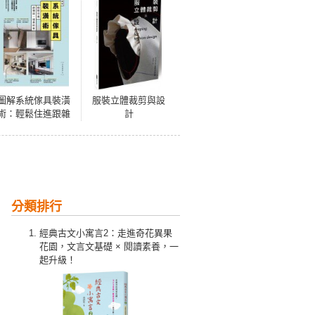
圖解系統傢具裝潢
服裝立體裁剪與設
術：輕鬆住進跟雜
計
誌一樣美的家
分類排行
經典古文小寓言2：走進奇花異果
花園，文言文基礎 × 閱讀素養，一
起升級！