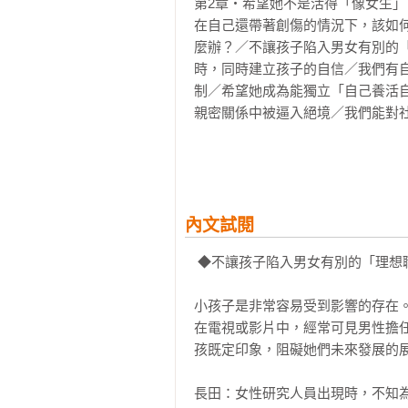
第2章・希望她不是活得「像女生」
在自己還帶著創傷的情況下，該如
麼辦？／不讓孩子陷入男女有別的
時，同時建立孩子的自信／我們有
制／希望她成為能獨立「自己養活
親密關係中被逼入絕境／我們能對社
第3章・比起被強加的「美」，更希
從小就被外貌所困／理解孩子想減
貌時，該如何保護她？／青春期的
準強加於人的社會 ／存在多元社
內文試閱
後推手、發現覺察與康復之路／孩
 ◆不讓孩子陷入男女有別的「理想職
方法／強加美的標準於眾人之上的媒
小孩子是非常容易受到影響的存在。
第4章・透過性教育，希望她懂得珍
在電視或影片中，經常可見男性擔
如何開始性教育 ／具體該怎麼教
孩既定印象，阻礙她們未來發展的展
你」／面對孩子遭遇性暴力時的應
如何挑選好的婦產科／地方婦產科難
長田：女性研究人員出現時，不知