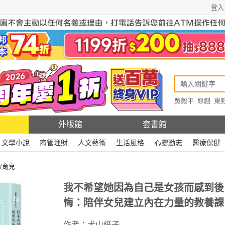
登入
吳毅平
原創
東
原創
Rewire
外版館
套書館
文學小說
商管理財
人文藝術
生活風格
心靈勵志
醫療保健
/育兒
我不希望她因為自己是女孩而感到後
悔：陪伴女兒建立內在力量的教養課
作者：
犬山紙子