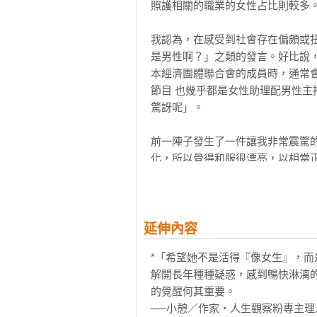
照護相關的職業的女性占比則較多。
第5章・想保護孩子免於社群網路與
給孩子手機的標準是「學會遵守規
我認為，在感受到社會存在偏頗或
很容易洩漏密碼與個人資訊／家長
是男性啊？」之類的發言。好比說
性誘騙（Grooming）的危險
本經濟團體聯合會的成員時，通常
子的照片上傳至社群網路——提升家
節目 也幾乎都是女性助理配男性
驚訝呢」。

第6章・希望無論是何種性向，你都
性傾向並非只有絕對的兩極／保持
前一陣子發生了一件讓我非常震驚
不該說的話／孩子出櫃後能讓孩子安
化，所以覺得和服很漂亮，以相當
人權耶。把這些年紀這麼小的孩子
第7章・不希望她霸凌別人，也不希
於是我就回答她：「妳說得很對」。
關於霸凌的基本認識：存在高風險
教育／為了不讓孩子成為霸凌者的
另外，我製作了許多貼紙上面印有
延伸內容
之外的選擇／當孩子遭到霸凌／當
送。孩子看到我在晚餐後將貼紙裝
提升孩子幸福程度的方法

*「希望她不是活得『像女生』，
可以打的電話號碼，社會上有很多受
解開長年種種疑惑，感到暢快淋漓
第8章・想培養出面對逆境百折不撓
的覺醒何其重要。

犬山：由此可見家長自己學習性別
不評斷孩子，接受孩子說的話／透
──小憩／作家‧人生觀察粉專主理人
給孩子看的重要性。口頭上的說明固
「心理韌性（Resilience）