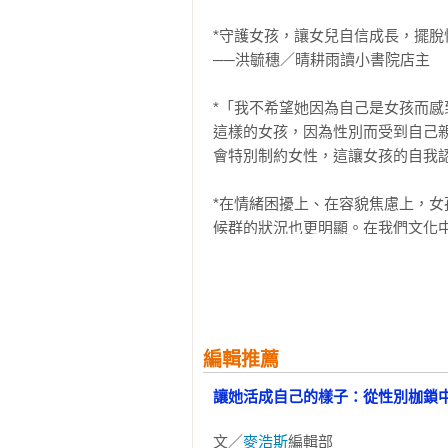
及升學期間的照護方式／什麼時候
*守護女孩，讓女兒自信成長，擺脫
身為藝人，同時也是育有三女之母的S
這些訊號／如何說服孩子去心理諮
──洪毓穗／晴耕雨讀小書院店主

SHELLY：我認為為了他人努力是
*「我不希望她因為自己是女孩而
也應該要討論關於女性的議題。由非
這樣的女孩，因為性別而受到自己
會特別制約女性，這讓女孩的自我認
我所想像的未來當事人是我的女兒
受到相同的焦躁不安。即使三十年
*在情緒困擾上、在容貌焦慮上，
是為了自己將來可以說嘴，我也會繼
候群的狀況也更明顯。在我們文化中
如果我不是女生，我今天也許就不
*父母對於女孩成長的困境，並未
學校時，曾說過「我要成為美國第
果父母本身根本搞不清楚女孩所面
入日本的學校後，我從未說過甚至想
一。欣見女孩的困境能夠過專書整理
──洪仲清／臨床心理師

日本很讓我驚訝的一點，就是女孩
編輯推薦
理師」，男孩則是「足球選手」、
*如果在成長過程中，能有這樣的
讓她活成自己的樣子：從性別枷鎖
呢？就是大人。

地為我們再次認知了這個事實，但
文／
麥浩斯
編輯部

一個女孩的引路人。

孩提時代明明就是孩子們充滿好奇