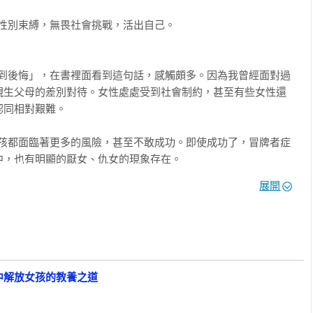
應該尋求身心科或心理諮商的幫助／精神狀況不佳時，孩子會發出
性別束縛，無畏社會挑戰，活出自己。

HELLY也分享了她的想法：

商／如何挑選好的心理諮商師／其他可用資源：保健所或健康中心
非常好的事。所以，異性戀者應當要談論關於LGBTQ+的議題，男性
感到後悔」，在書裡面看到這句話，感觸頗多。因為我曾經面對過
當事人來發聲這件事非常重要。

親生父母的差別對待。女性處處受到社會制約，甚至有些女性還
同相對艱難。

，所以我絕對不希望她有相同的遭遇，不希望她在相同的環境下感
後情況仍未改變，我也希望留下我曾努力過的證明。所以，就算只
女孩都面臨著更多的風險，甚至不敢成功。即使成功了，冒牌者症
續努力下去。

，也有明顯的厭女、仇女的現象存在。

會成為藝人，而是成為律師或科學家吧。我小學四年級前就讀美國
展開
充分意識，這也導致了父母經常高估女孩的心理健康。換言之，如
一位女性總統」。當時的環境是容許我說出這種話的環境。而在進
臨的成長困境，甚至有可能父母本身就是女孩最艱難的困境之
過要當首相，因為我壓根不認為自己能做到。

，這能幫助女孩完成自我認同，並且溫柔接納自己。

和男孩將來的夢想是有別的。女孩的排行榜上是「保育員」、「護
「棒球選手」。那是誰營造了這種讓孩子不得不如此主張的氛圍
書就太好了。身為一個女孩，活著到底有多不容易呢，這本書殘酷
中解放女孩的教養之道
同時，也夾帶著強大的信念與智慧，為有著類似擔憂的人們，做
想諸多嘗試的時期，我很懷疑她們最大的夢想真的就是照顧別人