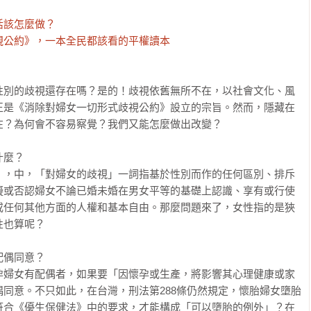
該怎麼做？

公約》，一本全民都該看的平權讀本

性別的歧視還存在嗎？是的！歧視依舊無所不在，以社會文化、風
正是《消除對婦女一切形式歧視公約》設立的宗旨。然而，隱藏在
？為何會不容易察覺？我們又能怎麼做出改變？

麼？

》，中，「對婦女的歧視」一詞指基於性別而作的任何區別、排斥
礙或否認婦女不論已婚未婚在男女平等的基礎上認識、享有或行使
或任何其他方面的人權和基本自由。那麼問題來了，女性指的是狹
也算呢？

偶同意？

孕婦女有配偶者，如果要「因懷孕或生產，將影響其心理健康或家
同意。不只如此，在台灣，刑法第288條仍然規定，懷胎婦女墮胎
符合《優生保健法》中的要求，才能構成「可以墮胎的例外」？在