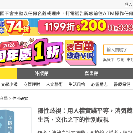
登入
吳毅平
原創
東
原創
Rewire
外版館
套書館
文學小說
商管理財
人文藝術
生活風格
心靈勵志
醫療保健
科學
>
性別研究
隱性歧視：用人權實踐平等，消弭藏
生活、文化之下的性別歧視
作者：
法律白話文運動
、
李柏翰／編者
、
陳冠