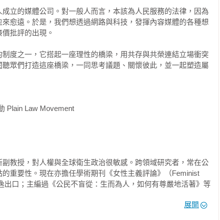
人成立的媒體公司。對一般人而言，本該為人民服務的法律，因為
愈來愈遠。於是，我們想透過網路與科技，發揮內容媒體的各種想
隨狗」　國籍權之平等

價批評的出現。

國籍的危機

性別不平等

的制度之一，它搭起一座理性的橋梁，用共存與共榮連結立場衝突
閱聽眾們打造這座橋梁，一同思考議題、關懷彼此，並一起塑造屬
之平等



in Law Movement

所副教授，對人權與全球衛生政治很敏感。跨領域研究者，常在公
平等

重要性。現在亦擔任學術期刊《女性主義評論》（Feminist 
的逃逸出口；主編過《公民不盲從：生而為人，如何有尊嚴地活著》等
璃天花板

展開
戰？
