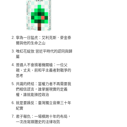
寧為一日猛虎：艾利克斯．麥金泰
爾與他的生命之山
唯紅花綻放:習近平時代的認同與歸
屬
普通人不會揹著機關槍：一位父
親、丈夫、前和平主義者對戰爭的
思考
共識的終結：當權力者不再需要我
們相信謊言，誰掌握現實的定義
權，誰就能操控政治
就是要躁反：臺灣獨立音樂三十年
紀實
君子報仇：一場橫跨十年的布局，
一次改寫媒體史的法律攻防