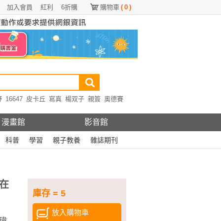
加入會員
紅利
6折購
購物車
(
0
)
野
16647
皮卡丘
寫真
楊双子
親簽
奧德賽
漫畫館
影音館
科普
學習
親子教養
雜誌期刊
在
庫存 = 5
放入購物車
瑋