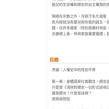
胎兒的生命權和婦女的自主權間的掙
隔絕在宗教之外，月經汙名化現象

有月經就沒有嬰兒和你我的誕生，
題，在許多國家（特別是鄉村地區
去廟裡上香、參與家族重要儀禮；
被囚禁在有限的空間裡，直到經血停
何謂男子氣概？社會偏見下的性別刻
「是男孩就不准哭！」近來「有毒的男子氣
目錄
概到底是什麼、打哪來，為什麼使
氣質才符合「真男人」和「好男人
序論：人權史中的性別平等

而需要被消除！

第一章：身體還是社會觀念，婦女該
台灣外交再困難，也沒有10%女性限
什麼是《消除對婦女一切形式歧視公約
台灣首位女外交官張小月擁有多項
誰是婦女？什麼是歧視？

在進入外交體系的艱難，以及要在
思辨與問答

作？對於性別平等的推動，政府應