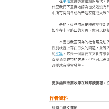
　　在
平權
意識逐漸抬頭的現代，
苗博雅│台北市議員

什麼我們下意識地認為從父姓沒有
郭惠瑜│國立中正大學社會福利學系
第六章：從跨國婚姻到性交易產業　
中所有開銷會成為普遍家庭或大眾
游美惠│國立高雄師範大學性別教育
婚姻仲介或買賣新娘？

葉德蘭│國立台灣大學外國與文學系
拯救雛妓運動

　　是的，這些依舊是隱微地性別
劉　文│中央研究院民族學研究所副研
跨國販賣婦女的深淵

如坐在十字路口的大象，你可以選
蔡宜文│國立清華大學社會所博士候選
性交易產業是否應該合法？台灣現況
蔣書弘│台灣同志諮詢熱線協會監事
禁止根本的剝削

　　本書從我國現存的社會現象切
賴瑩真│瑩真律師

思辨與問答

性別歧視上存在已久的問題，並導
韓宜臻│台灣性別平等教育協會秘書
的
平等
，它是一個需要在文化背景
釋昭慧│玄奘大學宗教與文化學系
第七章：台灣的女人參政一點都不困
直接消除歧視的方法，但它可以帶
從憲法規定婦女保障名額，到女性閣
有女總統，就性別平等了嗎？

對女性政治家的騷擾日漸增加

思辨與問答

更多編輯推薦收錄在城邦讀饗報，
第八章：外交皆困境，外派竟也艱難
外交場域的女性與外交特考的百分之
作者資料
派駐的艱難

法律白話文運動 
思辨與問答
