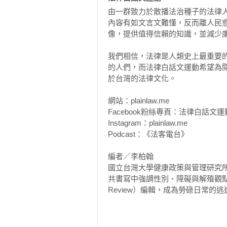
由一群致力於散播法治種子的法律
內容有如文言文難懂，反而離人民
第九章：現代版的「嫁雞隨雞，嫁狗
像，提供值得信賴的知識，並減少廉
跨國婚姻聽似浪漫，但處處皆是失去
貌似性別中立的無國籍問題，卻暗藏
我們相信，法律是人類史上最重要
思辨與問答

的人們，而法律白話文運動希望為
於台灣的法律文化。

第十章：男女分校下的落差　教育權
婦女已經享有平等的受教育權利？

網站：plainlaw.me

教育內容的性別平等你注意到了嗎？
Facebook粉絲專頁：法律白話文運動 Pla
體育場上的性別平等

Instagram：plainlaw.me

教育，是性別平等的基石

Podcast：《法客電台》

思辨與問答

編者／李柏翰

國立台灣大學健康政策與管理研究
第十一章：專業無關性別　工作權之
共書寫中強調性別、障礙與解殖觀點的
從懷孕歧視到工作的母親

Review）編輯，成為勞碌日常
職場中的隱形力量：同工不同酬與玻
書。

適合特定性別的工作？

古老偏見的新變種：求職平等的新挑
編者／陳冠瑋
