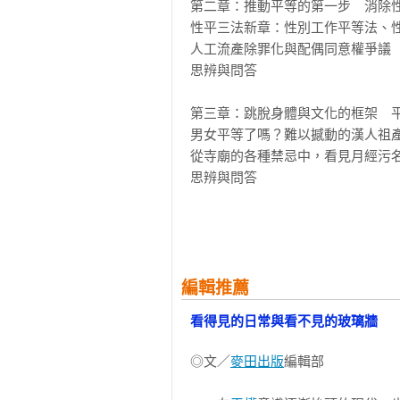
地進行外交工作？女性外交官又會面
第二章：推動平等的第一步　消除性
性平三法新章：性別工作平等法、性
結婚後該住誰家？財產分配怎樣才平
人工流產除罪化與配偶同意權爭議

為何女性婚後就要搬進夫家？住在
思辨與問答

「重男輕女」的狀況（例如父母幫
內部的關係，也反映了社會結構中
第三章：跳脫身體與文化的框架　平
如何改變這種觀念？

男女平等了嗎？難以撼動的漢人祖產
從寺廟的各種禁忌中，看見月經污名
本書以我國現存的社會現象切入，
思辨與問答

歧視上存在已久的問題，並導入他
上。

第四章：鬆綁那些以保護為名的禁錮
女人爭取公共參與，從婦女保障名額
各界專家讚聲推薦（依姓氏筆畫排序
從保護母性到違反性別平等的「禁止
Ciwang Teyra│國立台灣大學社會
思辨與問答

編輯推薦
王曉丹│國立政治大學法學院教授

看得見的日常與看不見的玻璃牆
林　薇 Vivi│NGO小紅帽、小紅厝
第五章：只能當「好男人」或「好女
林香如│台灣婦女展業協會秘書長 

男子氣概需要被解毒，社會偏見需要
◎文／
麥田出版
編輯部

官曉薇│台北大學法學院及社會學系
革除結構性暴力，別讓殺人成為自我
柯昀青│性別與司法人權工作者

思辨與問答
