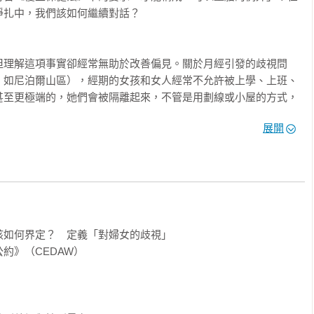
扎中，我們該如何繼續對話？

但理解這項事實卻經常無助於改善偏見。關於月經引發的歧視問
，如尼泊爾山區），經期的女孩和女人經常不允許被上學、上班、
甚至更極端的，她們會被隔離起來，不管是用劃線或小屋的方式，
止流出。

展開
板印象

概」（toxic masculinity）成為很夯的詞，但有毒的男子氣
所有人不分性別都活得這麼辛苦？在當今台灣社會，什麼樣的性別
」或「真女人」和「好女人」的定義呢？這些當代的定義是否有毒
如何界定？　定義「對婦女的歧視」

額難

》（CEDAW）

外交部的「女性第一」紀錄，而這些紀錄的晚近，顯現出女性早期
體系中獲得重用的稀少性。為什麼外交過去長期被認為是男性的工
該採取什麼措施，以確保女性外交官能夠在同等條件下參與和成功