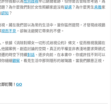
也許你我都以為
性別歧視
早已銷聲匿跡，但你是否曾經思考過，為
問題？為什麼我們對於女性照顧家庭沒有
疑慮
？為什麼男生
承擔
家
助理教授

禁止販賣婦女與使婦女賣淫

的
認知
？

研究所教授

教授暨人口與性別研究中心主任

歧視，藏在我們習以為常的生活中，當你猛然提問，才發現歧視猶
究員 

擇
視而不見
，卻無法避開它帶來的不便。

人、蔡宜文的多元宇宙Podcast主持人

如何？

、台灣性產業勞動者權益推動協會理事 

入，依據《消除對婦女一切形式歧視公約》條文，從而檢視我國在
入他國案例，創造討論的空間。真正的平權並非表淺地要求齊頭式
長

變遷的時空下持續
對話
、逐步向前，在本書中，你或許找不到可以
教授、佛教弘誓學院創辦人
難？　消除政治與公共生活之歧視

領你細細
觀察
，看見生活中那到隱形的玻璃牆，當我們願意正視，
員比例成為總統競選重要政見

立即訂閱！
GO
？　消除外交與國際事務之歧視

十女性限額
