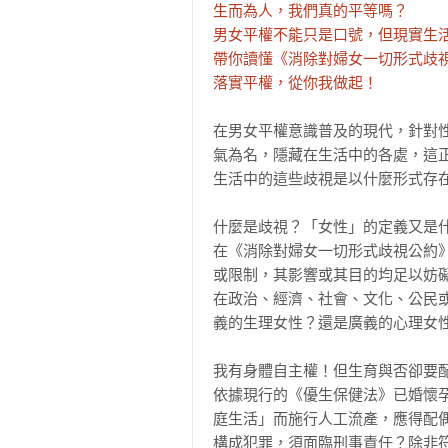
生而為人，我們真的平等嗎？

男女平權不能只是口號，但現實生活
帶你讀懂《消除對婦女一切形式歧視
落實平權，從你我做起！
在男女平權意識普及的現代，針對
氣為名，隱藏在生活中的各處，這
生活中的這些歧視是以什麼形式存在
什麼是歧視？「女性」的定義又是什
在《消除對婦女一切形式歧視公約
或限制，其影響或其目的均足以妨
在政治、經濟、社會、文化、公民
義的生理女性？還是廣義的心理女性
我有身體自主權！但生育與否卻要配
依據現行的《優生保健法》已婚懷
庭生活」而施行人工流產，應得配偶
構成犯罪，須面臨刑事責任？除非