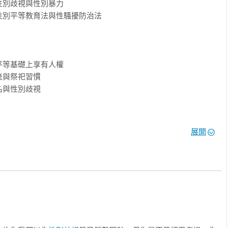
臨哪些實質上的派駐困難？

別歧視與性別暴力

別平等教育法與性騷擾防治法

等？

妻子家的男性就叫「入贅」？此外，台灣人在財產分配運用上，有
兒子準備房子）？財產分配中的性別不平等問題既牽涉到個人家庭
的性別角色刻板印象，除了法律和政策外，個人、家庭、教育可以
等基礎上享有人權

與祭祀習慣

與性別歧視

依據《消除對婦女一切形式歧視公約》條文，從而檢視我國在性別
國案例，創造討論的空間，讓男女平權的願景，逐漸走在落實的路
　暫行特別措施

展開
到性別比例

）

女人夜工」

工作學系副教授

月經博物館創辦人

人」嗎？　改變性別偏見

被仔細解讀

合聘教授

救濟的手段
