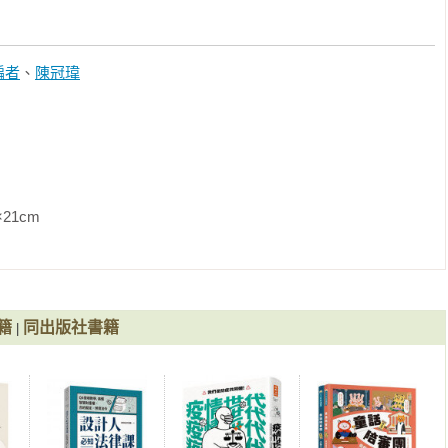
，日本一橋大學客座研究員，曾任東京大學特別研究員，專長為公
與法律白話文運動經營英語平台Taiwan Human Rights 
權之平等

際讀者。

編者
、
陳冠瑋
弭性別偏見

政治的戰場

人，如何有尊嚴地活著——國家能賜死人民嗎？能投票就是民主？
餓肚子嗎？……30堂基本人權思辨課》《公民不盲從：生而為人，
——國家能賜死人民嗎？能投票就是民主？防疫就能限制出入境？
本人權思辨課》
濟與社會福利權之平等

               
雁計畫

籍
同出版社書籍
|
農村婦女的權利



會？
