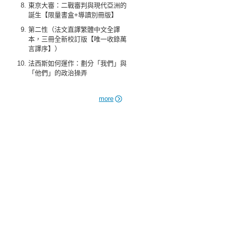
東京大審：二戰審判與現代亞洲的
誕生【限量書盒+導讀別冊版】
第二性（法文直譯繁體中文全譯
本，三冊全新校訂版【唯一收錄萬
言譯序】）
法西斯如何運作：劃分「我們」與
「他們」的政治操弄
more