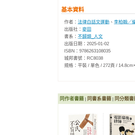
思辨與問答

台北人，德國慕尼黑大學法學博士
基本資料
法，近期關心民主、人權與科技的交會，現
第十二章：我的身體誰做主？　健康
Hub，希望提供台灣的人權敘事給國
作者：
法律白話文運動
、
李柏翰／
女男健康不平等，需透過政治意志消
出版社：
麥田
女人的身體健康，不該是宗教與政黨
相關著作：《公民不盲從：生而為
書系：
不歸類_人文
防疫就能限制出入境？收入低就該
思辨與問答

出版日期：2025-01-02

如何有尊嚴地活著（特別簽名版）
收入低就該餓肚子嗎？……30堂基
ISBN：9786263108035

第十三章：打破日常中的玻璃牆　經
城邦書號：RC8038

信貸歧視：當性別不是考量因素？

規格：平裝 / 單色 / 272頁 / 14.8cm×21cm 
女性創業：協助起飛的鳳凰貸款與飛
文化領域的性別衡平

運動場的性別爭議

思辨與問答

同作者書籍
同書系書籍
同分類書
|
|
第十四章：別讓這裡成為化外之地　
為什麼公約特別提及「農村婦女」？
台灣農村婦女的狀況

參與決策的困難：沒有女性幹部的農
農村銀行：從諾貝爾獎到惡化處境
