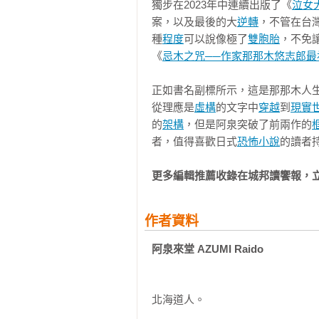
獨步在2023年中連續出版了《
泣女
其他男生扮鬼臉說「像這樣嗎？」，
案，以及最後的大
逆轉
，不管在台
種
程度
可以說像極了
雙胞胎
，不免
「那，可以用那個咒法，讓女鬼去找
《
忌木之咒──作家那那木悠志郎最
「等一下，你剛才說找照片上的人，
正如書名副標所示，這是那那木人
從理應是
虛構
的文字中
穿越
到
現實
「那樣自己不是也很危險嗎？太可怕
的
架構
，但是阿泉突破了前兩作的
者，值得喜歡日式
恐怖小說
的讀者
三個女生說完，同時抱住自己的肩膀
更多編輯推薦收錄在城邦讀饗報，
「那，那個叫柳田的高中生是看到女
「沒錯。後來他連跟家人都無法溝
作者資料
狂。比起眼睛的傷，瘋癲的問題好像
阿泉來堂 AZUMI Raido
「天哪，這太可怕了……」

北海道人。

「連他送醫的醫院都束手無策，家