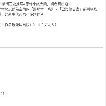
屆「橫溝正史推理&恐怖小說大獎」讀者獎出道，

那木悠志郎為主角的「那那木」系列、「巴比倫古書」系列以及
目的新生代恐怖小說創作者。

的聲音說道，離開圖書室了。其他女生也跟著離開，說得正起勁的
女（作者親簽扉頁版）》《泣女大人》
起離開圖書室了。貼在牆上聽得入神的悟和菜緒，這才總算吐出憋
說。

」

嚴肅地追問：

               
說我相信。再說，就算是自殺，也不曉得是不是詛咒害的。」
