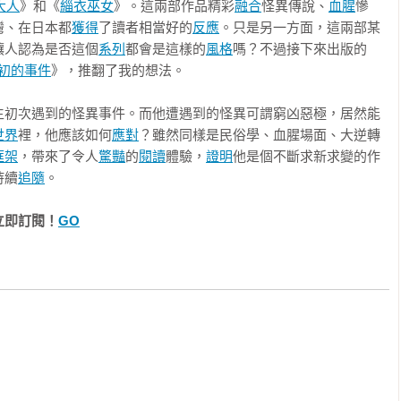
大人
》和《
緇衣巫女
》。這兩部作品精彩
融合
怪異傳說、
血腥
慘
但沒有人理他。

灣、在日本都
獲得
了讀者相當好的
反應
。只是另一方面，這兩部某
讓人認為是否這個
系列
都會是這樣的
風格
嗎？不過接下來出版的
自己討厭的人嗎？」

初的事件
》，推翻了我的想法。

那女鬼也會找上自己嗎？」

生初次遇到的怪異事件。而他遭遇到的怪異可謂窮凶惡極，居然能
世界
裡，他應該如何
應對
？雖然同樣是民俗學、血腥場面、大逆轉
了……」

框架
，帶來了令人
驚豔
的
閱讀
體驗，
證明
他是個不斷求新求變的作
持續
追隨
。
，哆嗦了一下。

立即訂閱！
GO
鬼的臉了嗎？」

通，開口就只會說『臉……臉……』，怕得要命，要不然就是抓
更嚴重。」

人也一籌莫展，正在討論該怎麼辦的時候，他就拿水果刀割腕了。