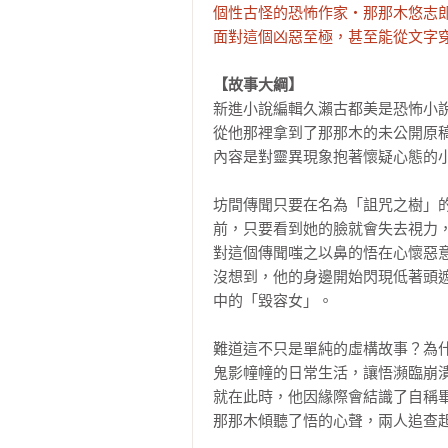
個性古怪的恐怖作家‧那那木悠志郎
面對這個凶惡至極，甚至能從文字穿
【故事大綱】
新進小說編輯久瀨古都美是恐怖小說
從他那裡拿到了那那木的未公開原稿
內容是對靈異現象抱著懷疑心態的小
坊間傳聞只要在名為「詛咒之樹」
前，只要看到她的臉就會失去視力，
對這個傳聞嗤之以鼻的悟在心懷惡意
沒想到，他的身邊開始閃現低著頭
中的「毀容女」。

難道這不只是單純的虛構故事？為什
鬼影幢幢的日常生活，讓悟瀕臨崩潰
就在此時，他因緣際會結識了自稱畢
那那木傾聽了悟的心聲，兩人追查起