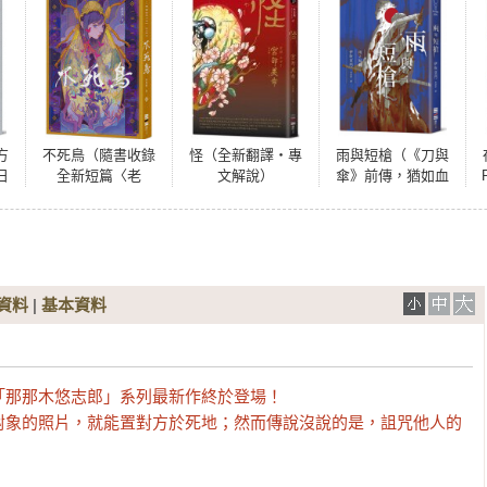
方
不死鳥（隨書收錄
怪（全新翻譯‧專
雨與短槍（《刀與
日
全新短篇〈老
文解說）
傘》前傳，猶如血
決
梅〉、首刷典藏一
櫻般綻放的長篇時
獨
眼萬花‧頁角書籤
代推理小說）
＋
兩用雙面藏書票）
資料
|
基本資料
那那木悠志郎」系列最新作終於登場！

對象的照片，就能置對方於死地；然而傳說沒說的是，詛咒他人的