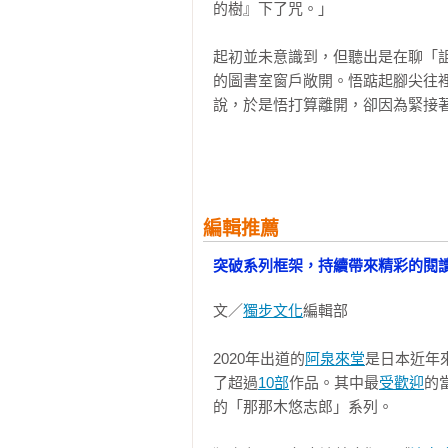
的樹』下了咒。」

起初並未意識到，但聽出是在聊「
的圖書室窗戶敞開。悟踮起腳尖往
說，於是悟打算離開，卻因為緊接著
「然後啊，那個人好像死掉了喔……
人群的中心是隔壁班的男生。他上
都安靜無聲地專注聽他說話，因此窗
編輯推薦
「那個人是自殺的。大概兩天前，
突破系列框架，持續帶來精彩的閱
辦法跟他交談，整個人瘋掉了說。」
文／
獨步文化
編輯部

「怎麼會？是撞到頭了嗎？」

2020年出道的
阿泉來堂
是日本近年
「不是，聽說是詛咒的關係。在『
了超過
10部
作品。其中最
受歡迎
的
『ISAKOOIZUMERA』下咒
的「那那木悠志郎」系列。

上一眼，就一輩子忘不了。」
