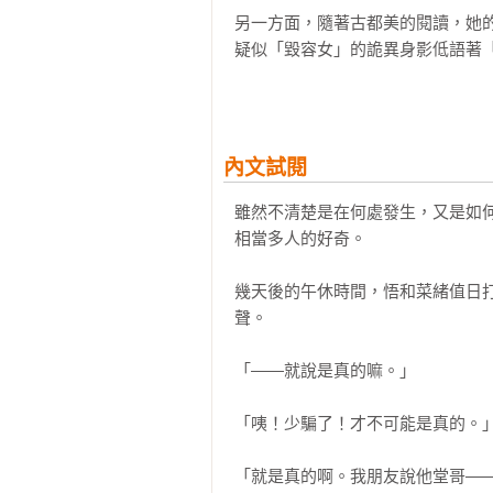
另一方面，隨著古都美的閱讀，她的
疑似「毀容女」的詭異身影低語著「
悟跟那那木是否能找出「詛咒之樹」
「毀容女」又如何能夠接近古都美？
一切怪事的答案似乎都在那那木的原
內文試閱
【讀者迴響】
雖然不清楚是在何處發生，又是如
AMAZOM.JP ★★★★推薦。

相當多人的好奇。

‧書名乍看之下很輕盈，內容卻是扎
‧是目前系列中我覺得最精彩的一作
幾天後的午休時間，悟和菜緒值日
‧關於逐漸逼近的怪異，無處可逃
聲。

「——就說是真的嘛。」

「咦！少騙了！才不可能是真的。」
「就是真的啊。我朋友說他堂哥—