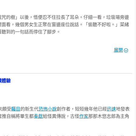
詛咒的樹」以後，悟便忍不住拉長了耳朵。仔細一看，垃圾場旁邊
裡面看，幾個男女生正聚在窗邊座位說話。「偷聽不好啦。」菜緒
聽到的一句話而停住了腳步。

」

展開
身前傾，手掩在口邊，講悄悄話似地壓低了聲音，但因為朋友們全
外也能聽到他的話聲。

他因為雙眼受傷住院了，但好像一直胡言亂語，連護士跟醫生都沒
讀體驗


來頗受
矚目
的新生代
恐怖小說
創作者，短短幾年他已經
迅速
地發表
詛咒的樹』底下，埋進想要詛咒的人和自己的合照，唸三次咒文
當推自稱將畢生都
奉獻
給怪異傳說，古怪
作家
那那木悠志郎為主角
。然後就會有女鬼找上照片裡的人。聽說那個女鬼的臉超級可怕，只要看