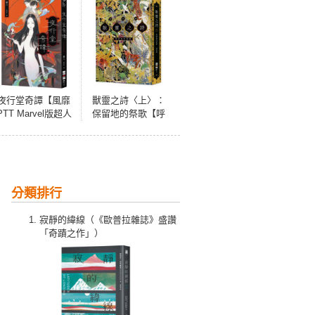
夜行堂奇譚【風靡
獸靈之詩〈上〉：
PTT Marvel版超人
保留地的祭歌【呼
氣日本怪談，全新
喚全天下熱愛故事
加筆重磅成書】
的人們，《新神》
作家一鳴驚人的奇
幻新經典！】
分類排行
寂靜的緯線（《歐普拉雜誌》盛讚
「奇蹟之作」）