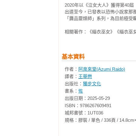
病房裡一片血海……」

2020年以《泣女大人》獲得第40
出道至今，已發表以恐怖小說家那
「不要說了！我不想聽！」

「贗品靈媒師」系列，為目前極受矚
一個女生突然站起來，發出尖叫般
相關著作：《緇衣巫女》《緇衣巫
男生一臉沒趣，也跟著其他男生一
住的呼吸。

基本資料
兩人對望，有些尷尬地乾笑。

作者：
阿泉來堂(Azumi Raido)
「……他剛才說的是真的嗎？」菜緒
譯者：
王華懋
出版社：
獨步文化
「妳在說什麼啊？怎麼可能是真的。
書系：
恠
出版日期：2025-05-29

悟有些強硬地一笑置之，但菜緒一臉
ISBN：9786267609491

「你自己不是也聽得很認真？」

城邦書號：1UT036

規格：膠裝 / 單色 / 336頁 / 14.8cm×21cm 
「我是好奇才聽他怎麼說而已，又沒