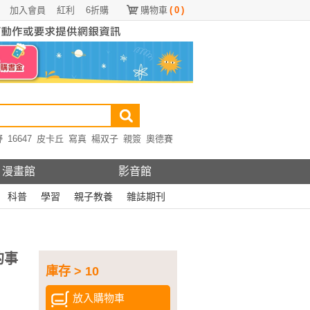
加入會員
紅利
6折購
購物車
(
0
)
野
16647
皮卡丘
寫真
楊双子
親簽
奧德賽
漫畫館
影音館
科普
學習
親子教養
雜誌期刊
的事
庫存 > 10
放入購物車