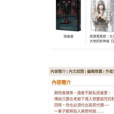
扭曲者
奇譚蒐集錄：北
大地的聆神者【
本奇幻文學大獎
選作系列．台灣
家作家印簽扉頁
跨國訪談】
內容簡介
|
內文試閱
|
編輯推薦
|
作者
內容簡介
期待度爆表，讀者不斷私訊催更，「
傳說只要在老樹下埋入想要詛咒的
同時，你也必須付出高昂代價──

一輩子都將陷入無間地獄……
