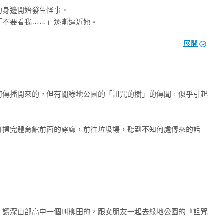
身邊開始發生怪事。

不要看我……」逐漸逼近她。

展開
的真相？



稿中──

何傳播開來的，但有關綠地公園的「詛咒的樹」的傳聞，似乎引起
扎實實的本格恐怖小說，甚至讓人看到一半想要閉上眼睛。

，迫不及待想讀到下一集！

打掃完體育館前面的穿廊，前往垃圾場，聽到不知何處傳來的話
的恐懼的描寫，實在非常精彩。


—讀深山部高中一個叫柳田的，跟女朋友一起去綠地公園的『詛咒