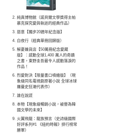
純真博物館（諾貝爾文學獎得主帕
慕克探究愛與執迷的經典作品）
惡意【獨步20週年紀念版】
白夜行（經典單冊回歸版）
解憂雜貨店【50萬冊紀念愛藏
版】：感動全球1,400 萬人的奇蹟
之書，東野圭吾最令人感動落淚的
作品！
烈愛對決【限量書口噴繪版】（現
象級同名電視劇原著小說 全球冰球
羅曼史狂潮代表作）
誰在說謊
本物【現象級暢銷小說，被譽為韓
國文學的未來】
火翼飛龍：龍族預言（史詩級國際
好評系列#1 《紐約時報》排行榜常
勝軍）