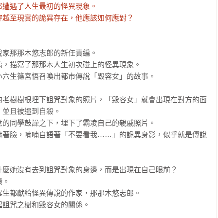
遭遇了人生最初的怪異現象。

越至現實的詭異存在，他應該如何應對？ 
家那那木悠志郎的新任責編。

，描寫了那那木人生初次碰上的怪異現象。

六生篠宮悟召喚出都市傳說「毀容女」的故事。

的老樹樹根埋下詛咒對象的照片，「毀容女」就會出現在對方的面
並且被逼到自殺。

的同學鼓譟之下，埋下了霸凌自己的親戚照片。

遮著臉，喃喃自語著「不要看我……」的詭異身影，似乎就是傳說
麼她沒有去到詛咒對象的身邊，而是出現在自己眼前？

。

生都獻給怪異傳說的作家，那那木悠志郎。

詛咒之樹和毀容女的關係。
