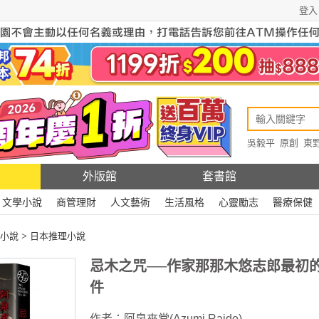
登入
吳毅平
原創
東
原創
Rewire
外版館
套書館
文學小說
商管理財
人文藝術
生活風格
心靈勵志
醫療保健
小說
>
日本推理小說
忌木之咒──作家那那木悠志郎最初
件
作者：
阿泉來堂(Azumi Raido)