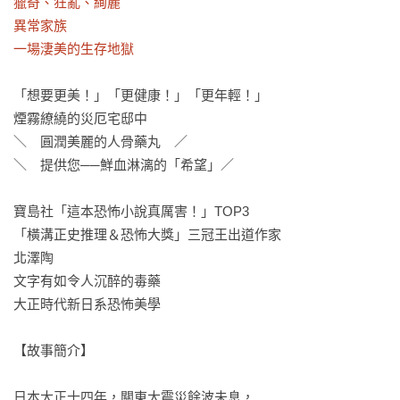
獵奇、狂亂、絢麗

異常家族

一場淒美的生存地獄
「想要更美！」「更健康！」「更年輕！」

煙霧繚繞的災厄宅邸中

＼　圓潤美麗的人骨藥丸　／

＼　提供您──鮮血淋漓的「希望」／

寶島社「這本恐怖小說真厲害！」TOP3

「橫溝正史推理＆恐怖大獎」三冠王出道作家

北澤陶 

文字有如令人沉醉的毒藥

大正時代新日系恐怖美學

【故事簡介】

日本大正十四年，關東大震災餘波未息，
