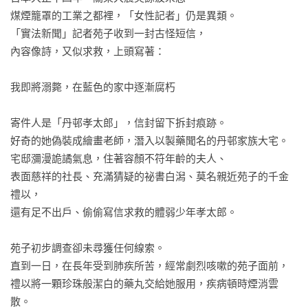
煤煙籠罩的工業之都裡，「女性記者」仍是異類。

「實法新聞」記者苑子收到一封古怪短信，

內容像詩，又似求救，上頭寫著：

我即將溺斃，在藍色的家中逐漸腐朽

寄件人是「丹邨孝太郎」，信封留下拆封痕跡。

好奇的她偽裝成繪畫老師，潛入以製藥聞名的丹邨家族大宅。

宅邸瀰漫詭譎氣息，住著容顏不符年齡的夫人、

表面慈祥的社長、充滿猜疑的祕書白潟、莫名親近苑子的千金
禮以，

還有足不出戶、偷偷寫信求救的體弱少年孝太郎。

苑子初步調查卻未尋獲任何線索。

直到一日，在長年受到肺疾所苦，經常劇烈咳嗽的苑子面前，

禮以將一顆珍珠般潔白的藥丸交給她服用，疾病頓時煙消雲
散。
