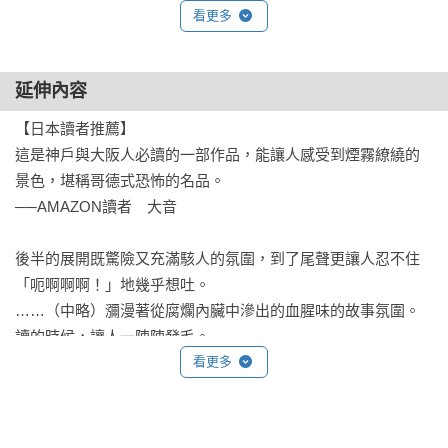
現在探聽丹邨孝太郎的事會不會太快？正當苑子猶豫不決，丹
看更多
邨夫人打開了拉門。裡面是一間寬敞的榻榻米房間，除了梳妝
檯、矮書桌和一個空空如也的和式衣架外，沒有其他顯眼的家
延伸內容
具，予人一種略顯冷清的印象。房間裡唯一的色彩，就只有壁
龕裡插著的紅色山茶花。正面和左側的磨砂玻璃窗緊閉著。從
【日本讀者推薦】

房間的配置來看，如果打開正面的窗戶，應該可以眺望庭院。

這是神戶與大阪人必讀的一部作品，能讓人感受到煙霧繚繞的
女兒禮以跪坐在梳妝檯前，緩緩地轉過頭來。

景色，堪稱哥德式恐怖的名品。

她披散著一頭烏黑亮麗的長髮，沒有束起，身上穿一件白底青
──AMAZON讀者　大音

紫色暈染、繡著紫藤、紫雲英和蝴蝶圖案的錦紗和服，在穿透
磨砂玻璃射入的陽光中，顯得清麗脫俗。她的容貌不像眼尾上
後半的展開既驚險又充滿駭人的氛圍，到了尾聲更讓人忍不住
揚的丹邨夫人，上了淡妝的面容十分秀雅，塗著淡淡口紅的櫻
「呃啊啊啊！」地幾乎想吐。

桃小嘴惹人憐愛。

……（中略）瀰漫著從腐爛內臟中滲出的血腥味的故事氛圍。

禮以向苑子微笑後，對丹邨夫人說：「就是這位嗎？」夫人伸
讀的時候，讓人一陣陣發毛。

手示意苑子：

看更多
「這位是新波小姐。她也會畫美人畫，妳可以向她學習。新波
小姐，這是我女兒禮以。她很少出門，可能會有禮數不周到的
地方，還請多多包涵。」
