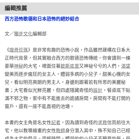
苑子剛回答「好的」，丹邨夫人就像介紹完畢一般，點了一下
編輯推薦
頭，進入對面的房間。苑子一時有些侷促，佇立在禮以的房門
沒有移動，結果禮以起身走近苑子，握住了她的手。手指柔若
西方恐怖歌德和日本恐怖的絕妙結合
無骨。

文／
獨步文化
編輯部

「別站在那兒，請進來吧。我可以叫妳老師嗎？還是新波小
姐？或是苑子小姐呢？」

《
噬骨珍珠
》是非常有趣的恐怖小說，作品雖然建構在日系大
雖然禮以動作輕柔，但苑子就快被她拉進房裡，連忙說：

正時代背景，但其實融合西方的歌德恐怖傳統，你會讀到一棟
「外面下著小雨，我的裙襬髒了。」

豪華
神秘
的大宅，裡面住著
歇斯底里
又神祕兮兮的人們，
渴望
禮以仔細地看了看苑子的和服裙襬：

變美而逐步瘋狂的女主人，體弱多病的小兒子，甜美心機的女
「哎呀，乾了就沒事啦。請別客氣。」

兒，看似明亮爽朗的男主人，身邊則跟著若有所思的美麗秘
彷彿等待時機一般，年輕女傭從後方開口說。得到禮以的允許
書；大宅看似光鮮亮麗，但四處隱藏奇怪的
設計
，餐桌底下貼
後，女傭輕輕地在書桌前放下兩張八端織的坐墊，接著默默離
滿不邪之物，家中有不能進去的詭譎房間，房間有不能打開的
去。

窗戶，還有一座不能直視的池塘。

即使乾了，裙襬肯定仍沾染了泥巴和塵土。苑子雖然很不好意
思，卻又無法拒絕禮以的邀約，忐忑不安地坐了下來。

本書的女主角是名女性
記者
，因為讀到奇怪的
求救
信而前往大
苑子從行田夫人那裡聽說禮以應是已經從女學校畢業的年紀，
宅，他以教導繪畫的女性
教師
身分潛入其中，殊不知自己已經
確實，禮以看起來約莫二十，或是更年輕一些。她不禁又想起
成為大宅的祭品。用餐時間，體弱的的小兒子不願意吃飯，母
了丹邨夫人的年輕貌美。如果丹邨夫人是禮以的親生母親，絕