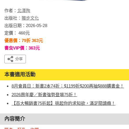
作者：
北澤陶
出版社：
獨步文化
出版日期：2026-05-28
定價： 460元
優惠價：79折 363元
書虫VIP價：363元
本書適用活動
8月會員日：新書2本74折；$1199折$200再抽$888購書金！
2026周年慶／新書強勢登場75折！
【百大暢銷書75折起】挑起你的求知欲，滿足閱讀癮！
內容簡介