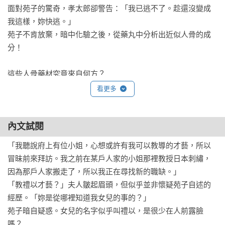
面對苑子的驚奇，孝太郎卻警告：「我已逃不了。趁還沒變成
我這樣，妳快逃。」

苑子不肯放棄，暗中化驗之後，從藥丸中分析出近似人骨的成
分！

這些人骨藥材究竟來自何方？

走向地獄的大口即將在面前展開！

看更多
在無法全身而退的祕密面前──

是即使墮落也要對抗到底，還是閉眼成為共犯？

內文試閱
【日本讀者推薦】

「我聽說府上有位小姐，心想或許有我可以教導的才藝，所以
冒昧前來拜訪。我之前在某戶人家的小姐那裡教授日本刺繡，
這是神戶與大阪人必讀的一部作品，

因為那戶人家搬走了，所以我正在尋找新的職缺。」

能讓人感受到煙霧繚繞的景色，

「教禮以才藝？」夫人皺起眉頭，但似乎並非懷疑苑子自述的
堪稱哥德式恐怖的名品。

經歷。「妳是從哪裡知道我女兒的事的？」

──AMAZON讀者　大音

苑子暗自疑惑。女兒的名字似乎叫禮以，是很少在人前露臉
嗎？
