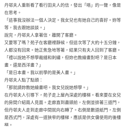
丹邨夫人重新看了看行田夫人的信，發出「唔」的一聲，像是
在思考。

「這事我沒辦法一個人決定。我女兒也有她自己的喜好。妳等
等，我去跟她談談。」

說完，丹邨夫人拿著信，離開了客廳。

又要等了嗎？苑子在客廳裡靜候，但這次等了大約十五分鐘，
人都沒有回來。她正焦急地等著，結果只有夫人回到了客廳。

「禮以說她不想學裁縫和刺繡，但妳也教繪畫對吧？是日本
畫，還是西洋畫？」

「是日本畫。我以前學的是美人畫。」

丹邨夫人點了點頭：

「那就請妳教她繪畫吧。我女兒說她想學。」

在丹邨夫人引導下，苑子走上屋內深處的樓梯。看來要在女兒
的房間介紹兩人見面。走廊直到盡頭前，左側並排著三道門，
但丹邨夫人走到走廊中間就向右轉了。右側是數道紙門，左側
是西式門，深處有一道狹窄的樓梯，應該是供女傭使用的後樓
梯。
