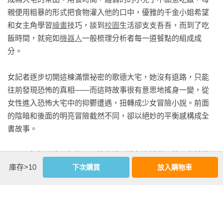
親便用粗暴的形式把食物灌入他的口中，優雅的千金小姐希望
對不可能只有三十出頭。但苑子覺得詢問丹邨夫人的年齡或她
和女主角學習
繪畫
技巧，談到
校園
生活卻支支吾吾，而到了吃
是否為繼母，未免失禮，因此打消了深入追問的念頭。

飯時間，就宛如
機器人
一般梳理分析者每一道餐點的組成成
還有另一件令她在意的事。這個問題，問了應該也無妨。

分。

「禮以小姐……是嗎？聽妳的口音，是長期住在東京或什麼地
方嗎？因為丹邨夫人說的是大阪話，我還以為禮以小姐也是
女記者逐步切開這棟滿懷祕密的歌德大宅，她沒有退路，只能
呢。」

往前發現恐怖的真相——而這時故事很有意思地搖身一變，從
禮以「啊」了一聲，略略垂下眉眼：

女性進入恐怖大宅中的抑鬱遭遇，扭轉成少女冒險小說。前面
「女學生時期，我住在東京。父親好像覺得大阪沒有他看得上
的陰暗和後面的明亮冒險截然不同，卻以絕妙的平衡感構成全
眼的學校……。所以一畢業，我就回到已經搬到蘆屋的父母親
書故事。

這裡了。大概是大地震 前不久吧。」

苑子想到禮以的同學或許在大地震中遭遇不幸，無法再繼續追
不過再如何明亮，仍然是恐怖小說，這部小說的恐怖，在於
獵
問下去。然而，或許親近的人並未遭遇嚴重的災難，禮以並沒
庫存>10
奇
與血腥，作者刻意要噁心讀者一般，書寫者泛有血光和內臟
下次購買
放入購物車
有露出消沉的樣子，傾身靠向苑子：

氣味的文字，同時間結合了日本的神話
傳說
。這也是這部作品
「對了，我今天沒有準備繪畫工具。我打算請母親立刻為我準
最特別之處，它結合了西方的歌德恐怖傳統，又連結了日本的
備一份。」

傳說，外皮是女記者對抗
父權
傳統的敘事，潛伏在其中的其實
「我因為不知道會教什麼，所以也沒帶……。明天我會從大阪
是一個外來者來到日本社會中試圖尋求歸屬，潛伏在人類世界
帶過來。不過，暫時只要有裝訂成冊的圖畫紙和鉛筆就足夠