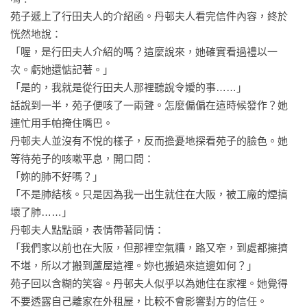
後半的展開既驚險又充滿駭人的氛圍，

苑子遞上了行田夫人的介紹函。丹邨夫人看完信件內容，終於
到了尾聲更讓人忍不住「呃啊啊啊！」地幾乎想吐。

恍然地說：

……（中略）瀰漫著從腐爛內臟中滲出的血腥味的故事氛圍。

「喔，是行田夫人介紹的嗎？這麼說來，她確實看過禮以一
讀的時候，讓人一陣陣發毛。

次。虧她還惦記著。」

──AMAZON讀者　雪月花

「是的，我就是從行田夫人那裡聽說令嬡的事……」

話說到一半，苑子便咳了一兩聲。怎麼偏偏在這時候發作？她
連忙用手帕掩住嘴巴。

丹邨夫人並沒有不悅的樣子，反而擔憂地探看苑子的臉色。她
等待苑子的咳嗽平息，開口問：

「妳的肺不好嗎？」

「不是肺結核。只是因為我一出生就住在大阪，被工廠的煙搞
壞了肺……」

丹邨夫人點點頭，表情帶著同情：

「我們家以前也在大阪，但那裡空氣糟，路又窄，到處都擁擠
不堪，所以才搬到蘆屋這裡。妳也搬過來這邊如何？」

苑子回以含糊的笑容。丹邨夫人似乎以為她住在家裡。她覺得
不要透露自己離家在外租屋，比較不會影響對方的信任。
