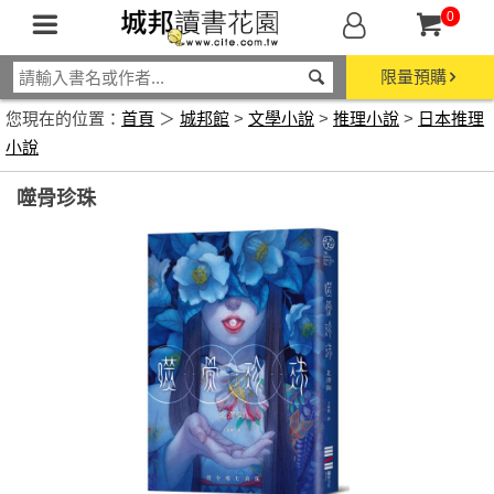
0
限量預購
您現在的位置：
首頁
＞
城邦館
>
文學小說
>
推理小說
>
日本推理
小說
噬骨珍珠