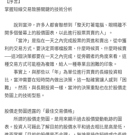
【序言】

‧當沖基礎知識③ 小心收盤前30分的波動風險

應有的心態。

掌握短線交易致勝關鍵的技術分析

實戰：提供實際交易時的建議，例如當「買進訊號」出現時該
▋技術指標

怎麼做。

　　說到當沖，許多人都會聯想到「整天盯著電腦、眼睛離不
‧當沖基礎知識④ 技術指標分為2大類型

用語解說：包括短線交易相關的名詞解說。

開多個螢幕上的股價圖表，以此進行股票買賣的人」。

　　「當沖」是指在一天之內完成股票的買進和賣出，從中獲
▋移動平均線

【交易類型】

利的交易方式。要決定買哪檔股票、什麼時候買、什麼時候賣
‧當沖基礎知識⑤ 簡單易懂的移動平均線

顯示本章的技術型態是「買進」（多）或「賣出」（空），是
──這3個決策都要在一天之內完成，從旁觀者的角度來看，這
‧當沖基礎知識⑥ 調整移動平均線的長短參數

「順勢交易」或「逆勢交易」，以及技術指標是「趨勢型」或
種交易方式可能極為複雜，給人一種專業且困難的印象。

「振盪型」等，並說明在不同情況下要採取的分析方式。

　　事實上，與那些以「年」為單位進行買賣的長線投資相
▋葛蘭碧法則

比，當沖需要在短時間內做出決策，這一點確實讓人感到「困
‧葛蘭碧法則 買進模式①

【圖表型態的解說】

難」。然而，與長期投資一樣，當沖的決策重點也在於股價走
‧葛蘭碧法則 買進模式②

本書將介紹100個短線交易的技術型態，請見「圖表型態一覽
勢圖上的技術型態。

‧葛蘭碧法則 買進模式③

表」。

‧葛蘭碧法則 買進模式④

股價走勢圖透露的「最佳交易價格」

【買／賣訊號】

　　所謂的股價走勢圖，是用來顯示過去股價變動軌跡的圖
‧葛蘭碧法則 賣出模式①

買進訊號：在該型態中，「買進」的判斷基準在哪裡？

表。投資人可藉此了解目前的股價水平和過去相比是高是低，
‧葛蘭碧法則 賣出模式②

賣出訊號：在該型態中，「賣出」的判斷基準在哪裡？

進而掌握「目前的股價是否合理」，無論是操作短線或中長線