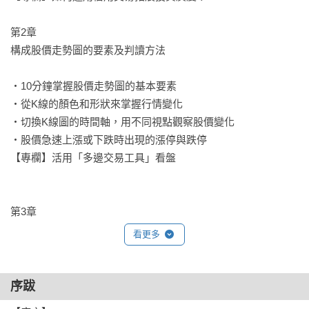
【關鍵字】

第2章

標示各章節所介紹的技術型態與概念，將依據例如「酒田五
構成股價走勢圖的要素及判讀方法

法」、「移動平均線」、「葛蘭碧法則」……等類別進行分
類。

‧10分鐘掌握股價走勢圖的基本要素

‧從K線的顏色和形狀來掌握行情變化

【引領投資成功的主題】

‧切換K線圖的時間軸，用不同視點觀察股價變化

內容涵蓋了短線交易者必知的股價走勢圖基礎知識、常見的圖
‧股價急速上漲或下跌時出現的漲停與跌停

表型態，以及常用的技術指標等。

【專欄】活用「多邊交易工具」看盤

【核心解說】

這裡將說明短線交易所需的圖表判讀方法，並說明圖表中的技
第3章

術型態會在什麼情形下出現，以及當這些型態或訊號出現之
運用當沖交易取勝的圖表型態

看更多
後，你可以怎麼操作。

▋交易時段

【更深入的相關資訊】

‧當沖基礎知識① 把焦點鎖定在9點∼11點

序跋
PLUS：該章節需要補充的內容，以及應牢記在心的重要資訊。

‧當沖基礎知識② 觀察前一天收盤前的股價變化

有備無患：包括與主題相對應的交易格言，以及在面對市場時