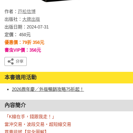
作者：
戸松信博
出版社：
大牌出版
出版日期：2024-07-31
定價： 450元
優惠價：79折 356元
書虫VIP價：356元
本書適用活動
2026周年慶／外版暢銷攻略75折起！
內容簡介
「K線在手，錢跟我走！」

當沖交易‧波段交易‧超短線交易

買賣訊號【完全圖解】