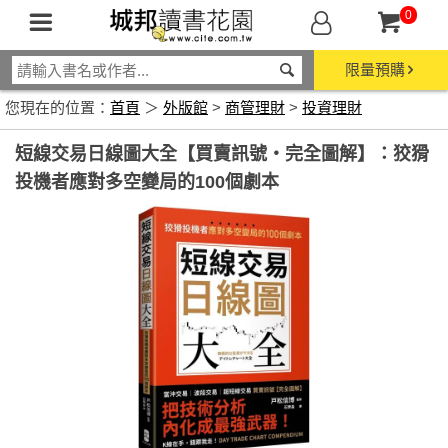
0
限量預購
您現在的位置：
首頁
＞
外版館
>
商管理財
>
投資理財
短線交易日線圖大全【買賣訊號‧完全圖解】：狡猾
投機者應對多空變局的100個劇本