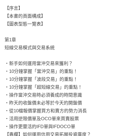
●技術指標種類繁多，實戰時不知該怎麼選擇和應用

【序言】

●主力騙線和假突破干擾，難以分辨買賣訊號

【本書的頁面構成】

【圖表型態一覽表】

本書３大特點：

①緊扣短線行情核心＋②精準模擬盤中應對技巧＋③買賣訊號
第1章

詳盡清楚

短線交易模式與交易系統

把技術分析內化成最強武器！

‧新手如何運用當沖交易來獲利？

　　從解讀K線、鍛鍊基本功開始，完整涵蓋短線交易者必備的
‧10分鐘掌握「當沖交易」的重點！

「解盤策略」和「實戰祕訣」。

‧10分鐘掌握「波段交易」的重點！

‧10分鐘掌握「超短線交易」的重點！

　　透過本書一目了然的頁面構成與圖表設計，讀者可以快速
‧操作當沖交易時必須養成的時間意識

找到自己需要的資訊，搭配百餘幅詳盡的彩頁圖解，增加理解
‧昨天的收盤價未必等於今天的開盤價

力的同時，更能清楚分辨易混淆的盤勢，有效提升交易勝率！

‧從10檔報價掌握買方和賣方的勢力消長

‧活用逆限價單及OCO單來買賣股票

易讀、實用、迅速查找！

‧操作更靈活的IFD單與IFDOCO單

本書頁面構成：

【專欄】如何運用信用交易拓展投資廣度？
