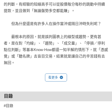
的判斷，有經驗的短線高手可以從股價每分每秒的跳動中持續
提款，並且做到「無論盤勢多空都能賺」。

　　但為什麼還是有許多人在操作當沖或隔日沖時失利呢？

　　最根本的原因，就是誤判圖表上的線型或趨勢，更有甚
者，是在對「均線」、「趨勢」、「成交量」、「停損／停利
點位判斷」等基本Know-How都還一知半解的情形下，就「憑感
覺」或「聽名牌」去盲目交易，結果就是讓自己的辛苦錢有去
無回。

　　「不是不想學技術分析，是不知道該從何學起！」

看更多
　　這是所有剛接觸技術分析者的痛點，如果你曾被以下問題
困擾，本書就是幫助你突破難關的最佳利器：

目錄
●K線圖資訊複雜，不知該從何看起

#目錄

●許多盤勢模稜兩可，不知該套用哪種圖表型態
