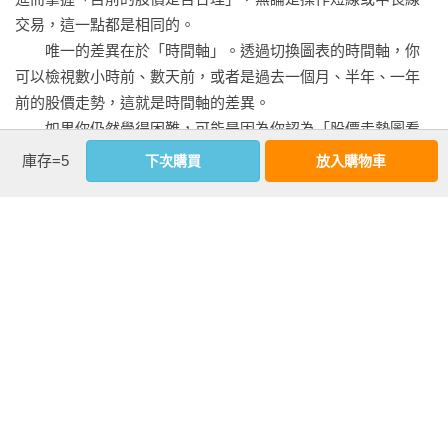
‧葛蘭碧法則 賣出模式③

交易，這一點都是相同的。

‧葛蘭碧法則 賣出模式④

【技術型態解說】

　　唯一的差異在於「時間軸」。透過切換圖表的時間軸，你
以實際的股價走勢圖來呈現相對應的技術型態，說明該型態出
可以檢視數小時前、數天前，或者是過去一個月、半年、一年
▋移動平均線

現的條件及應該要關注的重點。

前的股價走勢，這就是時間軸的差異。

‧移動平均線的3大類型SMA．EMA．WMA

　　如果你仍然覺得困難，可能是因為你認為「股價走勢圖看
【投資人心理】

起來很難」的緣故。但如果因此就對當沖卻步，那就太可惜
庫存=5
下次購買
放入購物車
▋複數均線

透過插圖解說當該型態出現時，市場投資人的反應及心理變
了。股價圖表是用來判斷買賣時機的工具，是所有投資人都可
‧判斷多空轉折的黃金交叉與死亡交叉

化。

以使用的「武器」。只要了解如何看懂和使用它，操作當沖交
‧多頭排列是多方氣勢如虹的買進訊號

易一點也不難。

【股市贏家的建議】

▋乖離率

從專業投資人的角度，說明在運用該型態時應特別注意的重
短線交易者必學的100個技術型態

‧判斷行情是否反轉的移動平均乖離率

點、容易忽略的細節，以及可以多加活用的事項。
　　本書將從零開始，為各位解說股價走勢圖上的技術型態，
包括短線交易者應該鎖定圖表中的哪一個部分觀察、進出場時
▋隨機指標

機的判斷，並搭配大量淺顯易懂的圖解。

看更多
‧判斷市場是否已超賣或超買的隨機指標

　　在股市行情中，存在某些特定的「模式」（或者說是某些
「規律」），而許多「模式」是短線交易獨有的。因此，本書
▋RCI．ADL騰落指標

精選了100個短線交易者必知的圖表型態。從以日為單位的「當
作者資料