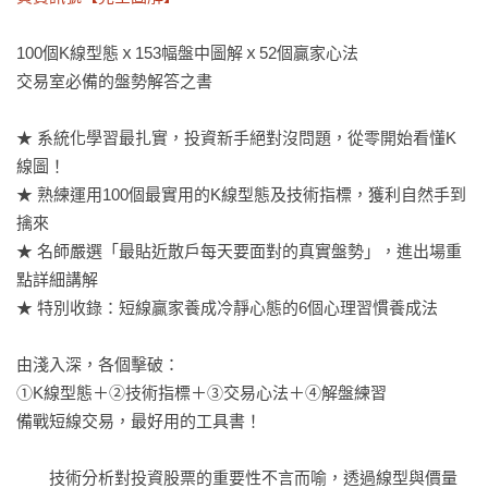
100個K線型態ｘ153幅盤中圖解ｘ52個贏家心法

交易室必備的盤勢解答之書

★ 系統化學習最扎實，投資新手絕對沒問題，從零開始看懂K
線圖！

★ 熟練運用100個最實用的K線型態及技術指標，獲利自然手到
擒來

★ 名師嚴選「最貼近散戶每天要面對的真實盤勢」，進出場重
點詳細講解

★ 特別收錄：短線贏家養成冷靜心態的6個心理習慣養成法

由淺入深，各個擊破：

①K線型態＋②技術指標＋③交易心法＋④解盤練習

備戰短線交易，最好用的工具書！

　　技術分析對投資股票的重要性不言而喻，透過線型與價量