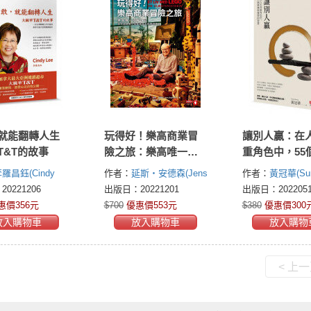
就能翻轉人生
玩得好！樂高商業冒
讓別人贏：在
T&T的故事
險之旅：樂高唯一授
重角色中，55
權傳記，百年品牌用
與覺察的智慧
羅昌鈺(Cindy
作者：
延斯・安德森(Jens
作者：
黃冠華(Su
小玩具激發全世界想
Andersen)
Huang)
0221206
出版日：20221201
出版日：2022051
像力
惠價356元
$700
優惠價553元
$380
優惠價300
放入購物車
放入購物車
放入購物
< 上