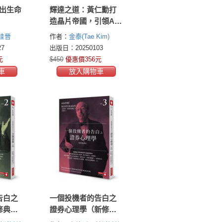
出生命
輝達之道：黃仁勳打
造晶片帝國，引領AI
浪潮的祕密
佳晉
作者：
金泰(Tae Kim)
7
出版日：20250103
元
$450
優惠價356元
車
放入購物車
告白之
一個投機者的告白之
修典藏
證券心理學（新修典
藏版）