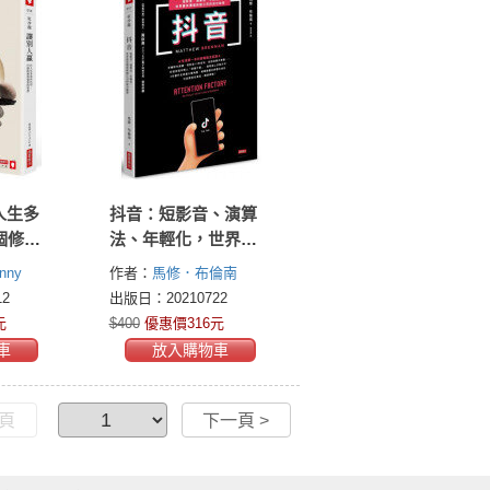
人生多
抖音：短影音、演算
個修煉
法、年輕化，世界最
有價值新創公司的成
nny
作者：
馬修．布倫南
功秘密
(Matthew Brennan)
2
出版日：20210722
元
$400
優惠價316元
車
放入購物車
一頁
下一頁 >