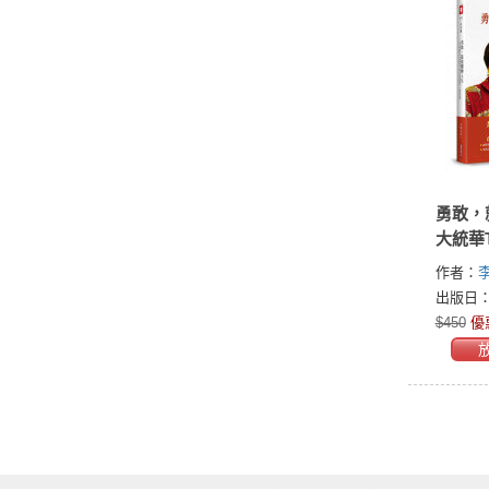
勇敢，
大統華
作者：
李
Lee)
出版日：2
$450
優