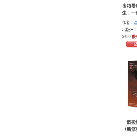
奧特曼與
生：一
如何引
作者：
基
打造A
Hagey)
出版日：2
$480
優
一個投
（新修