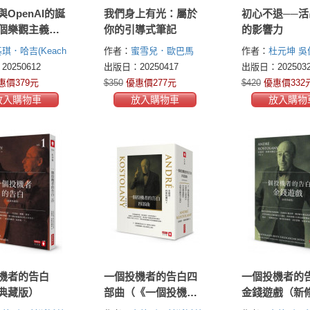
OpenAI的誕
我們身上有光：屬於
初心不退──活
個樂觀主義者
你的引導式筆記
的影響力
領矽谷創新、
琪．哈吉(Keach
作者：
蜜雪兒．歐巴馬
作者：
杜元坤
吳
I帝國？
(Michelle Obama)
0250612
出版日：20250417
出版日：2025032
惠價379元
$350
優惠價277元
$420
優惠價332
放入購物車
放入購物車
放入購物
機者的告白
一個投機者的告白四
一個投機者的
典藏版）
部曲（《一個投機者
金錢遊戲（新
的告白》《金錢遊
版）