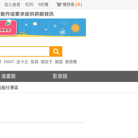
加入會員
紅利
6折購
購物車
(
0
)
野
16647
皮卡丘
寫真
楊双子
親簽
奧德賽
漫畫館
影音館
出版社專區