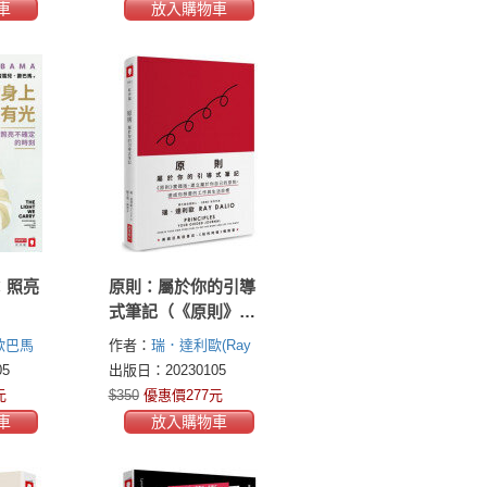
車
放入購物車
：照亮
原則：屬於你的引導
式筆記（《原則》實
踐版，建立屬於你自
歐巴馬
作者：
瑞．達利歐(Ray
己的原則，達成你想
)
Dalio)
5
出版日：20230105
要的工作與生活目
元
$350
優惠價277元
標）
車
放入購物車