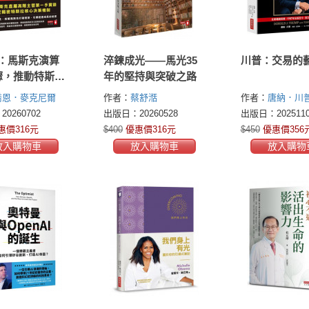
：馬斯克演算
淬鍊成光——馬光35
川普：交易的
驟，推動特斯拉
年的堅持與突破之路
ceX爆發式成長
喬恩．麥克尼爾
作者：
蔡舒湉
作者：
唐納．川普(
eill)
J. Trump)
東尼．
0260702
出版日：20260528
出版日：2025110
(Tony Schwartz)
惠價316元
$400
優惠價316元
$450
優惠價356
放入購物車
放入購物車
放入購物