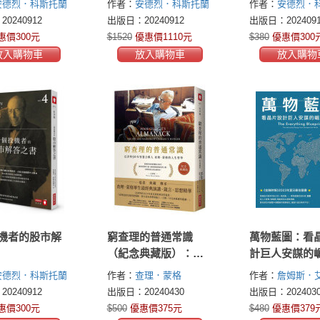
安德烈．科斯托蘭
作者：
安德烈．科斯托蘭
作者：
安德烈．
戲》《證券心理學》
 Kostolany)
尼(Andre Kostolany)
尼(Andre Kostola
0240912
出版日：20240912
出版日：2024091
《股市解答之書》四
惠價300元
$1520
優惠價1110元
$380
優惠價300
書）
放入購物車
放入購物車
放入購物
機者的股市解
窮查理的普通常識
萬物藍圖：看
（紀念典藏版）：巴
計巨人安謀的
菲特50年智慧合夥人
未來
安德烈．科斯托蘭
作者：
查理．蒙格
作者：
詹姆斯．
查理．蒙格的人生哲
 Kostolany)
(Charles T. Munger)
(James Ashton)
0240912
出版日：20240430
出版日：2024030
學
惠價300元
$500
優惠價375元
$480
優惠價379