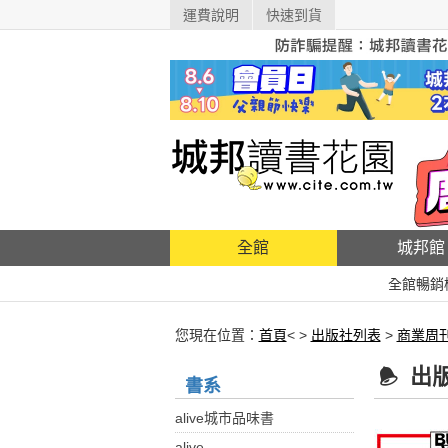
運費說明
快速到貨
全館
城邦館
全館暢銷
您現在位置：
首頁
< >
出版社列表
>
商業周
出
書系
alive城市品味書
alive