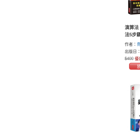
演算法
法5步
與Spa
作者：
的祕密
(Jon McN
出版日：2
$400
優