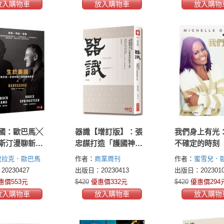
放入購物車
放入購物車
放入購物
國：歐巴馬╳
器識【增訂版】：張
我們身上有光
斯汀漫聊新美
忠謀打造「護國神
不確定的時刻
山」台積電的經營之
巴拉克．歐巴馬
作者：
商業周刊
作者：
蜜雪兒．
道
 Obama)
布魯斯．
(Michelle Obama
0230427
出版日：20230413
出版日：2023010
(Bruce
惠價553元
$420
優惠價332元
$420
優惠價294
een)
放入購物車
放入購物車
放入購物