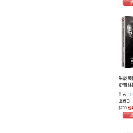
生於美
史普林
國夢
作者：
(Barack
出版日：2
史普林斯汀
$700
優
Springst