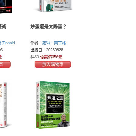
藝術
炒蛋還是太陽蛋？
Donald
作者：
羅琳．萊丁格
史瓦茲
(Loren Ridinger)
6
出版日：20250828
元
$450
優惠價356元
車
放入購物車