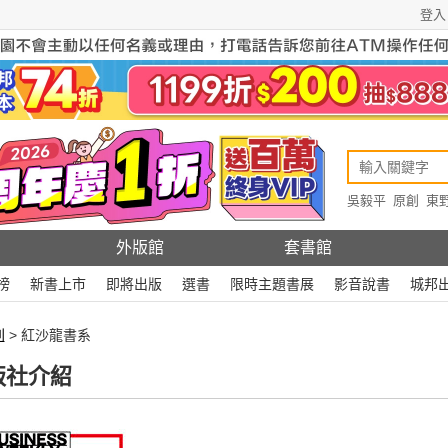
登入
吳毅平
原創
東
原創
Rewire
外版館
套書館
榜
新書上市
即將出版
選書
限時主題書展
影音說書
城邦
刊
> 紅沙龍書系
版社介紹