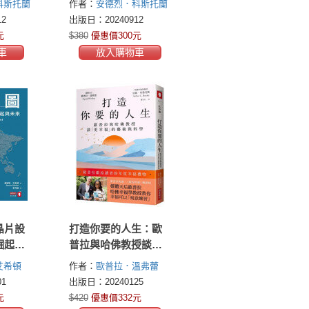
科斯托蘭
作者：
安德烈．科斯托蘭
ny)
尼(Andre Kostolany)
2
出版日：20240912
元
$380
優惠價300元
車
放入購物車
晶片設
打造你要的人生：歐
崛起與
普拉與哈佛教授談
「更幸福」的藝術與
艾希頓
作者：
歐普拉．溫弗蕾
科學
(Oprah Winfrey)
亞瑟．布
1
出版日：20240125
魯克斯(Arthur C. Brooks)
元
$420
優惠價332元