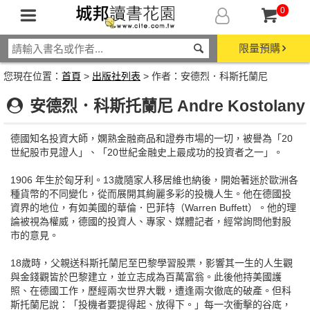
0
限量預購
您現在位置：
首頁
>
出版社列表
> 作者：安德烈．科斯托蘭尼
安德烈．科斯托蘭尼 Andre Kostolany
德國知名投資大師，嫻熟金融商品和證券市場的一切，被譽為「20
世紀股市見證人」、「20世紀金融史上最成功的投資者之一」。
1906 年生於匈牙利。13歲隨家人移居維也納後，開始著迷於歐洲各
種貨幣的不同變化，從而展開其絢麗多彩的投機人生。他在德國投
資界的地位，有如美國的華倫．巴菲特（Warren Buffett）。他的理
論被視為權威，德國的投資人、專家、媒體記者，經常詢問他對股
市的意見。
18歲時，父親送科斯托蘭尼至巴黎學習股票，影響其一生的人生觀
與金錢觀皆於巴黎建立，並立志成為百萬富翁。此後他持美國護
照、在德國工作，歷經兩次世界大戰，遭逢兩次徹底的破產。但科
斯托蘭尼說：「投機者要提得起、放得下。」每一次衝擊的谷底，