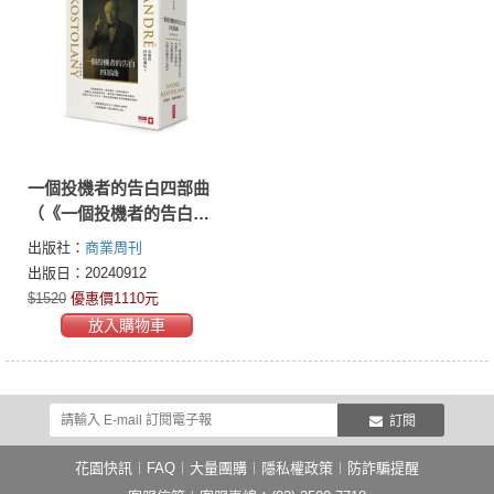
一個投機者的告白四部曲
（《一個投機者的告白》
《金錢遊戲》《證券心理
出版社：
商業周刊
學》《股市解答之書》四
出版日：20240912
書）
$1520
優惠價1110元
放入購物車
訂閱
花園快訊
︱
FAQ
︱
大量團購
︱
隱私權政策
︱
防詐騙提醒