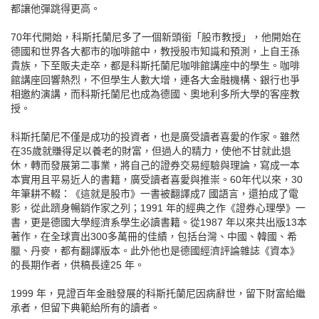
都讓他彈跳得更高。
70年代開始，科斯托蘭尼多了一個新頭銜「股市教授」，他開始在
德國和世界各大都市的咖啡館中，教授股市知識和預測，上自王孫
貴族，下至販夫走卒，都是科斯托蘭尼咖啡館講座中的學生。咖啡
館講座回響熱烈，不但學生人數大增，連各大金融機構、銀行也爭
相邀約演講，而科斯托蘭尼也成為德國、奧地利多所大學的客座教
授。
科斯托蘭尼不僅是成功的投資者，也是廣受讀者喜愛的作家。雖然
在35歲就賺得足以養老的財富，但過人的精力，使他不甘就此退
休，轉而發展第二事業，將自己的證券交易經驗與理論，寫成一本
本實用且平易近人的書籍，廣受讀者喜愛與推崇。60年代以來，30
年筆耕不輟：《這就是股市》一書被翻譯成7 國語言，還拍成了電
影，從此躋身暢銷作家之列；1991 年的經典之作《證券心理學》一
書，更是德國大學經濟系學生必讀書籍。從1987 年以來共出版13本
著作，在全球賣出300多萬冊的佳績，包括台灣、中國、韓國、希
臘、丹麥，都有翻譯版本。此外他也是德國經濟評論雜誌《資本》
的長期作者，供稿長達25 年。
1999 年，見證百年金融發展的科斯托蘭尼因病辭世，留下財富給繼
承者，但留下典範給所有的讀者。