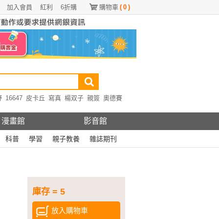
加入會員
紅利
6折購
購物車
(
0
)
野
16647
皮卡丘
寫真
楊双子
親簽
奧德賽
漫畫館
影音館
科普
學習
親子教養
雜誌期刊
庫存 = 5
放入購物車