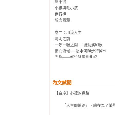
讀書、好好跟自己相處，似乎成為相
想不得

小孩與毛小孩

書中結合數篇關於日本京都、奈良
步行禪

生命的島嶼地景：高雄愛河、後勁
想念西藏  

各種人事流離穿針互織；一呼一吸
斷深情回望。

卷二：川流人生

清明之前

凌性傑行文誠摯溫柔、直面坦裸生
一呼一吸之間──後勁溪印象

的時光，也重新將內心敞亮。把心
傷心流域──淡水河畔步行悼YI

言，那些人與事仍深深綿亙在其往
光臨――新竹隆恩圳札記

言，看遍了水去雲回，那就再看看
平安――想念安平以及運河

往事、化解種種憂懼，我們跟隨作
呼喚――獅龍溪憶往

經深愛過的人、至關重要的朋友、
夢中河流

後的，每一個自己。

那些有你的風景

內文試閱
「也許值得慶幸，已經永遠失去的
【自序】心裡的遍路　　

卷三：記憶所繫之處

正失去什麼，而是藉由這諸多經歷
記憶所繫之處

知道渺小脆弱如我，可以參與在那個
　　「人生即遍路」，總在為了某些
直到燈火闌珊

一九九三，最寂靜的聲音
