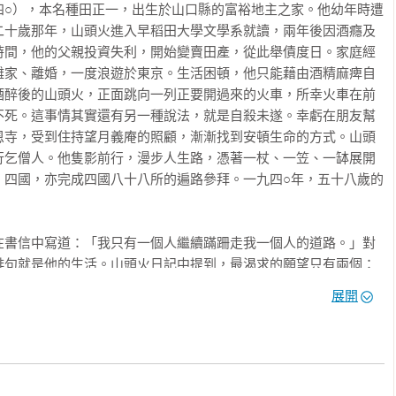
四○），本名種田正一，出生於山口縣的富裕地主之家。他幼年時遭
二十歲那年，山頭火進入早稻田大學文學系就讀，兩年後因酒癮及
》

時間，他的父親投資失利，開始變賣田產，從此舉債度日。家庭經
文章的狀態，神思該怎麼流動就怎麼流動，該怎麼停止就怎麼停
離家、離婚，一度浪遊於東京。生活困頓，他只能藉由酒精麻痺自
種境界，即使耗盡力氣又看似毫不費力。看遍了水去雲回，那就再
酒醉後的山頭火，正面跳向一列正要開過來的火車，所幸火車在前
多少真心。

不死。這事情其實還有另一種說法，就是自殺未遂。幸虧在朋友幫
恩寺，受到住持望月義庵的照顧，漸漸找到安頓生命的方式。山頭
中的《十年詩草》

行乞僧人。他隻影前行，漫步人生路，憑著一杖、一笠、一缽展開
遠失去了，當下與過去變得很親密，有時甚至覺得並非置身當下，
、四國，亦完成四國八十八所的遍路參拜。一九四○年，五十八歲的
⋯

」

在書信中寫道：「我只有一個人繼續蹣跚走我一個人的道路。」對
灘海岸的晚風潮水、夕陽與輪船。想念那樣的遼闊洶湧，濃雲背後
俳句就是他的生活。山頭火日記中提到，最渴求的願望只有兩個：
。另一則是迅速往生，即使生病也不會痛苦很久，不會麻煩到別
展開
走去，這大概也是一種步行禪。閱讀山頭火的生平與俳句，我直覺
對話：「活著就是一種修行。」遍路人生的修行法門無他，唯有一
詩

，不禁對自己感慨中年好累。照顧好自己，更加清爽體面地活下
場
。我也可以用專屬於自己的態度來想念他們，把一起經歷的時光折


詞，要從四國出身的弘法大師空海說起。
