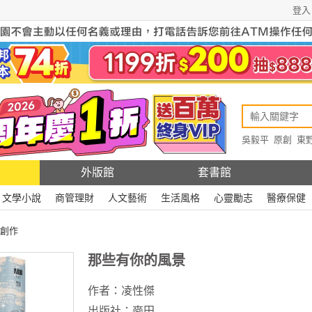
登入
吳毅平
原創
東
原創
Rewire
外版館
套書館
文學小說
商管理財
人文藝術
生活風格
心靈勵志
醫療保健
創作
那些有你的風景
作者：
凌性傑
出版社：
麥田