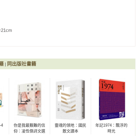
廣受健行者與觀光客的喜愛。不分種族、性別、宗教，踏上遍路之
或多或少有一種神聖的暗示――透過長時間的步行來探問自我，暫
的執念，獲得清明的智慧。為了鍛鍊體魄、沉澱心靈也好，為了消
禮大概也是修復、再造自我的路程。傳統的遍路是全程徒步，但後
、甚至包車這些模式完成遍路。騎單車遍路至少要十二天，開車大
               
遍路套裝行程，這對時間有限或行動不那麼方便的人來說，也是一
遍路者偶然相遇時，彼此有一個心照不宣的默契：不要過問對方踏
籍
同出版社書籍
|
信念的落實，也是個人儀式的開始。所謂信念，從來不會是坦途，
路，大概有強烈的自我鞭策作用。想必是靈魂受到敲打，才做出不
懷著祕不可說的罪孽，又或者是背負著深切懺悔，這一切一切的答
是徒增尷尬，有緣走在同一條路上，又何必苦苦追問。

文，為什麼不多寫，為什麼寫這個不寫那個……？面對這些問題，
懂分寸的熟人（真的只是熟人而非朋友），對我過日子的方式很有
。跟這樣的人講話心容易累，話題談不下去了，我往往選擇迴避，
4
你是我最艱難的信
靈魂的領地：國民
年記1974：飄浮的
仰：凌性傑詩文選
散文讀本
時光