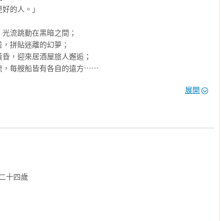
好的人。」

光流跳動在黑暗之間；

，拼貼迷離的幻夢；

昏，迎來居酒屋旅人邂逅；

，每艘船皆有各自的遠方⋯⋯

展開
月剪下身影，

。

己曾經擁抱過的日子，

子。

去也可以視為一種行動藝術。」

二十四歲

暫離工作擾攘，一段無薪之年使其得以緩下腳步，更深層地內觀。
寶愛與珍視之人紛紛自生命駛離；在這些年，能夠好好吃飯、好好