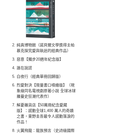
純真博物館（諾貝爾文學獎得主帕
慕克探究愛與執迷的經典作品）
惡意【獨步20週年紀念版】
誰在說謊
白夜行（經典單冊回歸版）
烈愛對決【限量書口噴繪版】（現
象級同名電視劇原著小說 全球冰球
羅曼史狂潮代表作）
解憂雜貨店【50萬冊紀念愛藏
版】：感動全球1,400 萬人的奇蹟
之書，東野圭吾最令人感動落淚的
作品！
火翼飛龍：龍族預言（史詩級國際