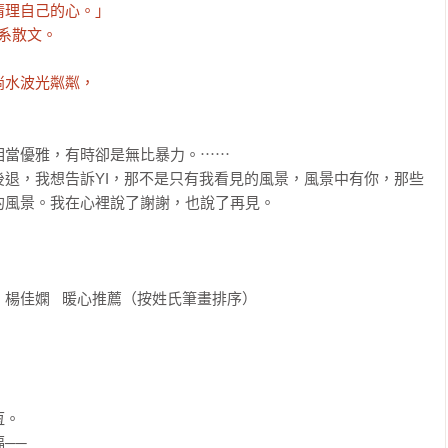
理自己的心。」

系散文。



水波光粼粼，

。
當優雅，有時卻是無比暴力。⋯⋯

退，我想告訴YI，那不是只有我看見的風景，風景中有你，那些
風景。我在心裡說了謝謝，也說了再見。

佳嫻   暖心推薦（按姓氏筆畫排序）

。

─
