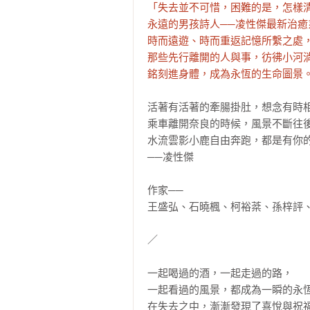
「失去並不可惜，困難的是，怎樣清
永遠的男孩詩人──凌性傑最新治癒
時而遠遊、時而重返記憶所繫之處，
那些先行離開的人與事，彷彿小河淌
銘刻進身體，成為永恆的生命圖景
活著有活著的牽腸掛肚，想念有時相
乘車離開奈良的時候，風景不斷往後
水流雲影小鹿自由奔跑，都是有你的
──凌性傑

作家──

王盛弘、石曉楓、柯裕棻、孫梓評、楊
／

一起喝過的酒，一起走過的路，

一起看過的風景，都成為一瞬的永恆
在失去之中，漸漸發現了喜悅與祝福─