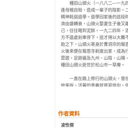
　　種田山頭火（一八八二—一九
風繼續吹──我的九○年代

【精選摘文】

逢母親自殺，造成一輩子的陰影。
箭是自己射出去的──讀《箭藝與禪心
精神耗弱退學。退學回家後的這段
有淚盡情流

我喜歡蘇東坡用行雲流水來比喻寫
濟由盛轉衰，山頭火娶妻生子後又
告別的藝術

止。在文字裡跋涉，我期待達到這
己，往往喝到泥醉。一九二四年，
池上去來

看看自己被歲月催逼洗磨之後還剩下
方不遠處剎車停下，這才得以大難
日常裡的一小片風景──談小品文

──〈心裡的遍路〉

助之下，山頭火寄身於曹洞宗的報
世界是空的，誰在誰的夢中──記憶
火後來便在報恩寺剃度出家，成為
這幾年我失去一些人，或許因為永
雲遊，足跡遍及九州、山陰、山陽
卷四：一起

臉部肌肉開始失調，一時笑淚盈懷⋯
種田山頭火逝世於松山市一草庵。

一起吃飯吧

「懷念一個人的時候，你會怎麼做？
一起寫字吧

誰知道呢？

　　一直在路上修行的山頭火，曾
一起讀書吧

或許就像現在這樣吧，懷念金澤內
他來說，活著的意義就是寫俳句，
一起看花吧

我能感覺到有一大片星光。

「其一是真正寫出屬於自己的俳句
──〈寫字的力量〉

人。」一路向生命的終極意義堅定
附錄：      

聯想到電影《非誠勿擾》出現過的
文學相對論一──想起那些青春撩亂之
接連幾年，失去幾位至為珍貴的人
步一步走下去，並且當心腳下。

作者資料
文學相對論二──歡迎來到人生下半
去，是我唯一可以報答他們的方式
凌性傑 
疊收攏，儲存在心裡最安全的角落。
　　為什麼說人生即遍路呢？遍路一