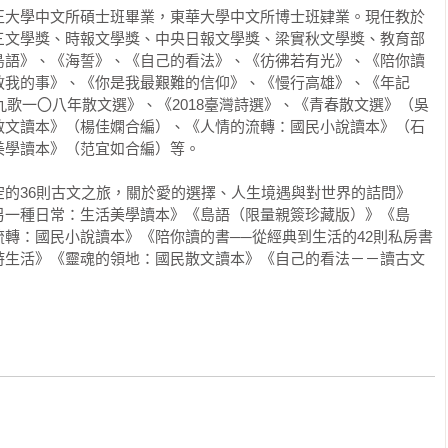
正大學中文所碩士班畢業，東華大學中文所博士班肄業。現任教於
三文學獎、時報文學獎、中央日報文學獎、梁實秋文學獎、教育部
生於讚岐國（今四國的香川縣）。八○四年，他登上遣唐船，隨遣唐
島語》、《海誓》、《自己的看法》、《彷彿若有光》、《陪你讀
身沒有情感糾結，糾結的是物件主人。自以為賦予了情感，物件裡
尋訪名師，最後來到長安青龍寺，受業於惠果大師，繼承密宗嫡傳
教我的事》、《你是我最艱難的信仰》、《慢行高雄》、《年記
妄想。

告一段落，帶回祕法心要與珍貴典籍，從此在日本開宗立派。他的學
《九歌一〇八年散文選》、《2018臺灣詩選》、《青春散文選》（吳
了。沒有感情卻還留著感情的殘骸，難保不是一種自欺。

要依據，修行法門重視念誦真言（咒語），故稱為「真言宗」。

散文讀本》（楊佳嫻合編）、《人情的流轉：國民小說讀本》（石
學讀本》（范宜如合編）等。

聖，原是日本真言宗的修行方式之一。四國遍路是一條日本的古老
愛。只要照顧好自己踏出的每一步，就可以告訴自己，人生這樣已
已有一千兩百年歷史。這條環島路線總長約一千四百公里，參拜行
的36則古文之旅，關於愛的選擇、人生境遇與對世界的詰問》
予、讚岐（即今之德島縣、高知縣、愛媛縣、香川縣）。全程徒步
另一種日常：生活美學讀本》《島語（限量親簽珍藏版）》《島
〉

才能走完。空海大師四十二歲時，為了消解世人的災厄，巡遊四國
轉：國民小說讀本》《陪你讀的書──從經典到生活的42則私房書
淵源的八十八所靈場（寺院），稱為四國八十八所。發心遍路者可
詩生活》《靈魂的領地：國民散文讀本》《自己的看法－－讀古文
是。想帶自己喜歡的人去到某個遠方，讓那個人在自己未來的理想
方向逆序參拜，不照次序來當然也行，端看個人意願。從番號第一


大窪寺，其歷程分別代表「發心」、「修行」、「菩提」、「涅
情感有家可歸。如此，才能跟傷害、痛苦保持一點距離。

、香袋、金剛杖上，均標記著「同行二人」四字。金剛杖代表空海
伶的一個人，艱辛的修行路上一直都有空海大師相伴，所以上面寫
眾來到四國，追隨弘法大師的足跡。到了現代，四國遍路早已不只