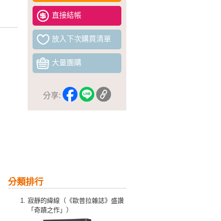
直接結帳
放入下次購買清單
大量團購
分享:
分類排行
寂靜的緯線（《歐普拉雜誌》盛讚
「奇蹟之作」）