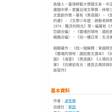
高雄人。臺灣師範大學國文系、中
──〈那些有你的風景〉

建國中學。曾獲台灣文學獎、林榮
　　空海俗名佐伯真魚，七七四年
文藝創作獎。著有《男孩路》、《
該清理的事物總是要面對。物件本
使入唐求法。空海胸懷大志，一心
的書》、《文學少年遊：蔣勳老師
因而藏著永恆，但這很可能是執念或
法脈。八○六年，空海在大唐留學
1974：飄浮的時光》等。編著有
感情的聚散，當下說沒有，就是沒有
說以《大日經》、《金剛頂經》為主
岱穎合編）、《靈魂的領地：國民
──〈清明之前〉

曉楓合編）、《另一種日常：生活美
　　遍路的意思是巡禮、參拜、朝
無常迅速，憂患的年代更宜倍萬自
朝聖路線，從空海大師以來，至今
相關著作：《找一個解釋：穿越時空
經很好了。

程跨越四個古國：阿波、土佐、伊
《靈魂的領地：國民散文讀本》《
──〈傷心流域──淡水河畔步行悼YI
行走，最快大約需要四十五天時間
語》《海誓》《男孩路》《人情的流
各地佈教。與弘法大師空海佈教有
單》《彷彿若有光：遇見古典詩與
談寫作》
喜歡上一個人，常常會變得自以為
以依寺院番號次序參拜，也可以反
裡有一席之地，不問對方是否願意。
所的靈山寺依次走到第八十八所的
然而過日子的方法只有一個，就是讓
槃」四個修行階段。遍路者的草笠
──〈直到燈火闌珊〉
大師的化身，意謂遍路者不是孤伶
基本資料
著「同行二人」。

作者：
凌性傑
　　一千兩百年來，無數僧侶、信
出版社：
麥田