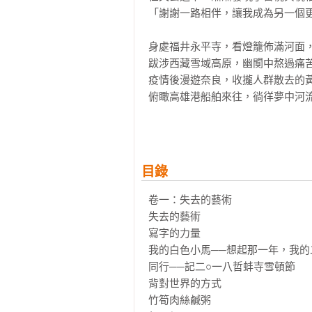
「謝謝一路相伴，讓我成為另一個更
身處福井永平寺，看燈籠佈滿河面，
跋涉西藏雪域高原，幽闃中熬過痛苦
疫情後漫遊奈良，收攏人群散去的黃
俯瞰高雄港船舶來往，徜徉夢中河流
踅走不同地景，安放當下的靈魂，

這些年一路拾掇也一路丟失，沿著歲
取代撕心裂肺的憾恨，更多的是平靜
目錄
對他而言，旅途中偶然回眸，那些自
卷一：失去的藝術

換一種說法，其實就是已經失去的日
失去的藝術

寫字的力量

「失去並不可惜，具備美好形式的失
我的白色小馬──想起那一年，我的
同行──記二○一八哲蚌寺雪頓節

本書敘述了作者近年的生命省思，
背對世界的方式

走過疫情時受困難安的心緒，許多
竹筍肉絲鹹粥
