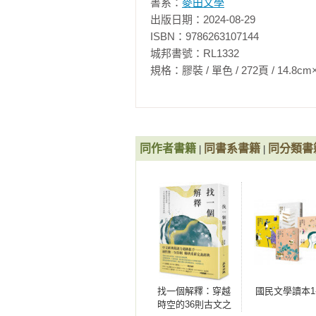
是佛教徒的修行之路，這條路線還
書系：
麥田文學
旅，或許每個人目的不同，但其中
出版日期：2024-08-29

時遠離世俗功利的算計，滌淨自己
ISBN：9786263107144

除悔愧、發願祈福也罷，這樣的巡
城邦書號：RL1332

來也發展出單車騎行、搭公車電車
規格：膠裝 / 單色 / 272頁 / 14.8cm×21cm 
概也要十天左右。有旅遊業者推出
件好事。

　　朋友跟我說起，有信念的四國
同作者書籍
同書系書籍
同分類書
|
|
上這條遍路的理由。走上遍路，是
很難輕鬆了事。起心動念要完成遍
得不出發的決定。上路之時或許還
案，自己不見得都說得清楚，問了只
　　就像有人喜歡問，為什麼寫散
我只能微笑著不說話。有一些不太
意見，並且以揣測別人的生活為樂
心思再次繞路遠走。

找一個解釋：穿越
國民文學讀本1-
時空的36則古文之