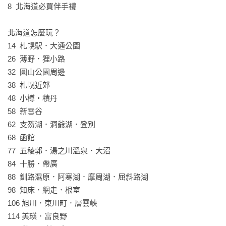
8  北海道必買伴手禮

是想對宇宙明星愛的告白，都可以盡情書寫。就讓BT21閃閃發
光的故事，透過你的文字，一直延續下去吧！

北海道怎麼玩？

14  札幌駅．大通公園

精美明信片，用手寫溫度傳達情意
26  薄野．狸小路

你也一樣被BT21的魅力迷得不可自拔嗎？或是想要一起留下珍
32  圓山公園周邊

貴記錄？書中所附精美明信片讓人愛不釋手，可以收藏，也可
38  札幌近郊

以讓你在旅行中記下感動時刻，用手寫的溫度，保留滿滿回
48  小樽・積丹

憶，也能傳達祝福與情意。

58  新雪谷

62  支笏湖．洞爺湖．登別

【本書特色】
68  函館

・同系列多個城市，以不同風格與設計帶你環遊世界，保證讓
77  五稜郭．湯之川溫泉．大沼

喜愛BT21的UNISTARS超級滿意，只要翻開就會忍不住大喊：
84  十勝．帶廣

「太可愛了」！

88  釧路濕原．阿寒湖．摩周湖．屈斜路湖

・內頁充滿設計巧思，翻開就是滿滿的宇宙明星陪你玩遍全世
98  知床．網走．根室

界。

106 旭川．東川町．層雲峽

・書中收錄地點，皆為MOOK嚴選出最好玩、最好買以及最好
114 美瑛．富良野

吃的經典行程，只要跟著走，新手也能玩得像達人。
