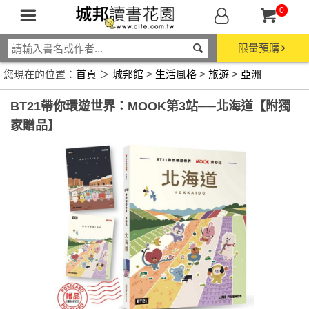
0
限量預購
您現在的位置：
首頁
＞
城邦館
>
生活風格
>
旅遊
>
亞洲
BT21帶你環遊世界：MOOK第3站──北海道【附獨
家贈品】