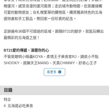
樽運河，感受浪漫的運河風情；走訪城市動物園，近距離接觸
可愛的動物朋友；在札幌繁華的購物區，購買獨具特色的北海
道特產和手工藝品，帶回家一份珍貴的紀念。

足跡遍布36個不可錯過的區域，跟隨BT21的腳步，就能玩轉出
最精彩的北海道之旅！

BT21愛的傳遞，溫暖你的心
不管是聰明小睡蟲KOYA、柔情王子美食家RJ、調皮小不點
SHOOKY、跳舞天王MANG、天真CHIMMY、好奇心王子
TATA，還是反轉肌肉COOKY，還有守護機器人VAN。只要翻
看更多
開書，就可看見擁有迷人個性的明星漫步其中，用他們可愛的
樣子療癒你。

目錄
BT21專屬筆記頁，留下超萌心情
特企

書末附上筆記頁，貼心可愛的設計讓你能和BT21一起創造美好
4  北海道必吃美食

回憶；使用上全憑個人喜好，不管是旅行記錄、心得分享，或