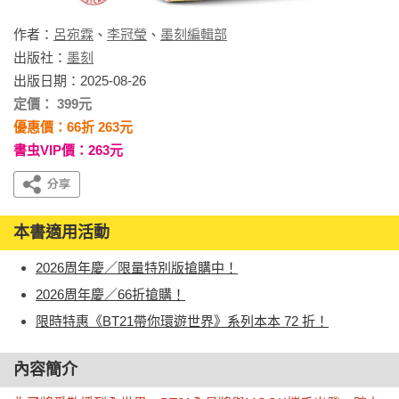
作者：
呂宛霖
、
李冠瑩
、
墨刻編輯部
出版社：
墨刻
出版日期：2025-08-26
定價： 399元
優惠價：66折 263元
書虫VIP價：263元
本書適用活動
2026周年慶／限量特別版搶購中！
2026周年慶／66折搶購！
限時特惠《BT21帶你環遊世界》系列本本 72 折！
內容簡介