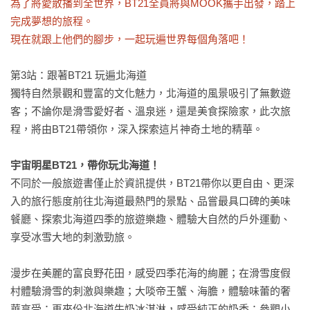
為了將愛散播到全世界，BT21全員將與MOOK攜手出發，踏上
完成夢想的旅程。

現在就跟上他們的腳步，一起玩遍世界每個角落吧！
第3站：跟著BT21 玩遍北海道

獨特自然景觀和豐富的文化魅力，北海道的風景吸引了無數遊
客；不論你是滑雪愛好者、溫泉迷，還是美食探險家，此次旅
程，將由BT21帶領你，深入探索這片神奇土地的精華。

宇宙明星BT21，帶你玩北海道！
不同於一般旅遊書僅止於資訊提供，BT21帶你以更自由、更深
入的旅行態度前往北海道最熱門的景點、品嘗最具口碑的美味
餐廳、探索北海道四季的旅遊樂趣、體驗大自然的戶外運動、
享受冰雪大地的刺激勁旅。

漫步在美麗的富良野花田，感受四季花海的絢麗；在滑雪度假
村體驗滑雪的刺激與樂趣；大啖帝王蟹、海膽，體驗味蕾的奢
華享受；再來份北海道牛奶冰淇淋，感受純正的奶香；參觀小