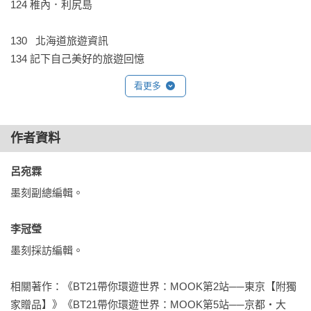
124 稚內．利尻島

・書中貼心附上心情筆記頁，怎麼使用都可以，讓你自由發揮
不設限。

130   北海道旅遊資訊

・封面和封底折口還有可撕下的精緻明信片，收藏、使用或送
134 記下自己美好的旅遊回憶
人都OK！
看更多
作者資料
呂宛霖 
墨刻副總編輯。

李冠瑩 
墨刻採訪編輯。

相關著作：《BT21帶你環遊世界：MOOK第2站──東京【附獨
家贈品】》《BT21帶你環遊世界：MOOK第5站──京都‧大