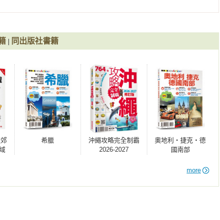
籍
同出版社書籍
|
近郊
希臘
沖繩攻略完全制霸
奧地利‧捷克‧德
域
2026-2027
國南部
+食
！1
more
手或
自由