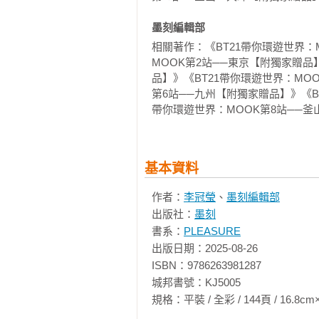
122 姫路

126 城崎温泉

墨刻編輯部 
相關著作：《BT21帶你環遊世界：
130   京阪神旅遊資訊

MOOK第2站──東京【附獨家贈品
134 記下自己美好的旅遊回憶
品】》《BT21帶你環遊世界：MO
第6站──九州【附獨家贈品】》《B
帶你環遊世界：MOOK第8站──
基本資料
作者：
李冠瑩
、
墨刻編輯部
出版社：
墨刻
書系：
PLEASURE
出版日期：2025-08-26

ISBN：9786263981287

城邦書號：KJ5005

規格：平裝 / 全彩 / 144頁 / 16.8cm×23cm 