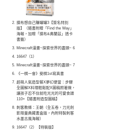
摸布想自己賺罐罐3【簽名特別
版】（隨書附贈「Find the Way」
海報，加贈「摸布&弗蘭茲」透卡
書籤）
Minecraft漫畫~探索世界的盡頭~ 6
16647（1）
Minecraft漫畫~探索世界的盡頭~ 7
《一棋一會》斐棋1st寫真書
超萌人氣造型餐X夢幻便當：步驟
全圖解X料理輕鬆配X圖稿照著做，
讓孩子忍不住就吃光光的可愛食譜
110+【隨書附造型圖稿】
刺客教條：王朝（全五卷，刀光劍
影限量典藏書盒版，內附特製刺客
水墨古風海報）
16647（2）【特裝版】