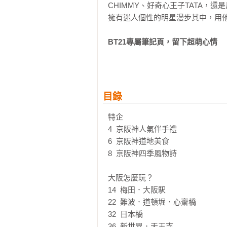
CHIMMY、好奇心王子TATA，
擁有迷人個性的明星漫步其中，用他
BT21專屬筆記頁，留下超萌心情
書末附上筆記頁，貼心可愛的設計讓
行記錄、心得分享，或是想對宇宙明
你的文字，一直延續下去吧！

目錄
精美明信片，用手寫溫度傳達情意
你也一樣被BT21的魅力迷得不可
特企

釋手，可以收藏，也可以讓你在旅
4  京阪神人氣伴手禮

與情意。

6  京阪神道地美食

8  京阪神四季風物詩

【本書特色】
・同系列多個城市，以不同風格與設計
大阪怎麼玩？

翻開就會忍不住大喊：「太可愛了」
14  梅田．大阪駅

・內頁充滿設計巧思，翻開就是滿滿
22  難波．道頓堀．心齋橋

・書中收錄地點，皆為MOOK嚴
32  日本橋

玩得像達人。

36  新世界．天王寺
