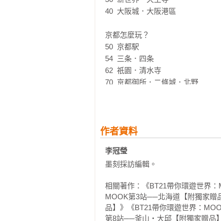
・書中貼心附上心情筆記頁，怎麼使
40  大阪城．大阪港區

・封面和封底折口還有可撕下的精
京都怎麼玩？

50  京都駅

54  三条．四条

62  祇園．清水寺

70  京都御所．二條城．北野

74  銀閣寺．平安神宮．出町柳

80  比叡山．貴船．鞍馬

84  東福寺．伏見稻荷．宇治

88  嵐山．嵯峨野

作者資料
李冠瑩 
兵庫怎麼玩？

墨刻採訪編輯。

96  三宮．北野異人館．舊居留地

106 神戸港

相關著作：《BT21帶你環遊世界：
110 有馬溫泉．六甲山

MOOK第3站──北海道【附獨家贈
114 西宮．甲子園

品】》《BT21帶你環遊世界：MO
118 明石．垂水．淡路島

第8站──釜山‧大邱【附獨家贈品】