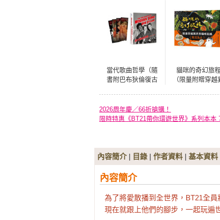
當代歌曲哲學（隨
貓咪的奇幻旅
書附巴布狄倫復古
（限量附贈穿越
彩印金句書籤+馬世
世界貓咪貼紙
芳導讀別冊）
2026周年慶／66折搶購！
限時特惠《BT21帶你環遊世界》系列本本 7
內容簡介
|
目錄
|
作者資料
|
基本資料
內容簡介
為了將愛散播到全世界，BT21全員
現在就跟上他們的腳步，一起玩遍