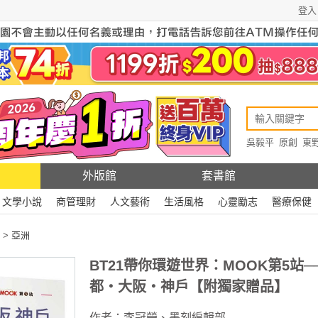
登入
吳毅平
原創
東
原創
Rewire
外版館
套書館
文學小說
商管理財
人文藝術
生活風格
心靈勵志
醫療保健
>
亞洲
BT21帶你環遊世界：MOOK第5站─
都‧大阪‧神戶【附獨家贈品】
作者：
李冠瑩
、
墨刻編輯部