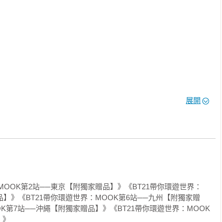
用都可以，讓你自由發揮不設限。

緻明信片，收藏、使用或送人都OK！
展開
MOOK第2站──東京【附獨家贈品】》《BT21帶你環遊世界：
品】》《BT21帶你環遊世界：MOOK第6站──九州【附獨家贈
OK第7站──沖繩【附獨家贈品】》《BT21帶你環遊世界：MOOK
》
