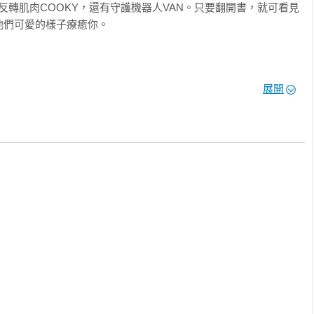
還是反轉肌肉COOKY，還有守護機器人VAN。只要翻開書，就可看見
們可愛的樣子療癒你。

你能和BT21一起創造美好回憶；使用上全憑個人喜好，不管是旅
展開
星愛的告白，都可以盡情書寫。就讓BT21閃閃發光的故事，透過
自拔嗎？或是想要一起留下珍貴記錄？書中所附精美明信片讓人愛不
行中記下感動時刻，用手寫的溫度，保留滿滿回憶，也能傳達祝福
帶你環遊世界，保證讓喜愛BT21的UNISTARS超級滿意，只要
！

的宇宙明星陪你玩遍全世界。

選出最好玩、最好買以及最好吃的經典行程，只要跟著走，新手也能