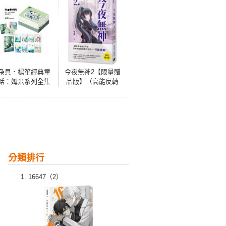
朵貝．楊笙經典童
今夜無神2【限量贈
話：姆米系列全集
品版】（高能反轉
（姆米角色原型誕
獵奇冒險，400萬人
生80週年紀念 朵
大呼過癮的無限流
貝．楊笙經典插繪
小說！）
藏書箱）
分類排行
16647（2）