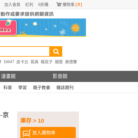
加入會員
紅利
6折購
購物車
(
0
)
野
16647
皮卡丘
寫真
楊双子
親簽
奧德賽
漫畫館
影音館
科普
學習
親子教養
雜誌期刊
─京
庫存 > 10
放入購物車