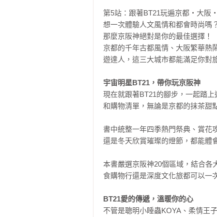
第5站：跟著BT21玩遍京都‧大阪‧
想一次體驗人文風情和都會時尚嗎？
那麼京阪神絕對是你的最佳選擇！

京都的千年古都風情、大阪繁華熱
遊達人，這三大城市都能滿足你對旅
宇宙明星BT21，帶你玩京阪神
現在就跟著BT21的腳步，一起踏
和購物清單，無論是京都的抹茶甜點
書中統整一年四季熱門祭典、賞花
還是冬天欣賞璀璨的燈節，都能體會
本書嚴選京阪神20個區域，結合
食購物行還是深度文化旅都可以一次
BT21愛的傳遞，溫暖你的心
不管是聰明小睡蟲KOYA、柔情王子