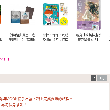
程
劉潤經典叢書：底
怦怦！怦怦！聽聽
飛鳥【唯美插畫珍
異
層邏輯1+2【隨書附
身體的祕密：打開
藏限量書衣版】
）
「劉潤印簽金句筆
耳朵，探索人體的
記本」】
構造和運作機制
（附聽診器玩具＋
雙面人體海報）
2 折！
將與MOOK攜手出發，踏上完成夢想的旅程。

世界每個角落吧！