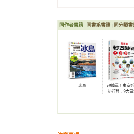
同作者書籍
同書系書籍
同分類書
|
|
冰島
超簡單！東京
排行程：9大區
x28條路線x260
購遊宿一次串聯
～2日行程讓新
玩家都能輕鬆
行