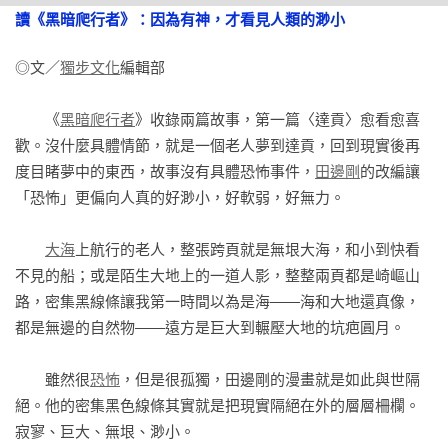
以至於眾人都沒有仔細閱讀他留下的潦草筆記：

讀《黑暗爬行者》：因為有神，才看見人類的渺小
裡頭書寫著一座密不透風、絕不容許光芒存在的神祕教堂……

──《黑暗爬行者》

◎文／
獨步文化
編輯部

【系列特色介紹】

　　《
黑暗爬行者
》收錄兩篇故事，第一篇〈達貢〉愈看愈喜
歡。沒什麼具體情節，就是一個老人夢到達貢，回到現實後再
★克蘇魯神話是在上世紀20年代開始，以洛夫克拉夫特一系列
度目睹夢中的東西，故事沒有具體恐怖事件，
田邊剛
的改編讓
作品為開端，

「恐怖」更偏向人真的好渺小，好軟弱，好無力。

經由洛夫克拉夫特的友人加以整理後成為一個重要的恐怖小說
創作世界觀。

大海
上航行的老人，整張跨頁就是無垠大海，和小到快看
其中的創作核心「無以名狀的恐怖」、「未知的恐懼」、「來
不見的船；或是陌生大地上的一道人影，整整兩頁都是崎嶇山
自外太空的邪神」等等，

路，密集黑線條讓我第一時間以為是海——海和大地還真像，
成為日後恐怖創作的重要靈感來源，散見於東西方各種電影、
都是無邊的自然物——遠方是巨大到輾壓大地的坑疤圓月。

小說、遊戲、漫畫。

不管是西方的尼爾‧蓋曼、史蒂芬‧金，或是東方的小林泰
　　雖然很
恐怖
，但是很孤獨，田邊剛的漫畫就是如此與世隔
三，

絕。他的密集黑色線條其實就是把現實隔絕在外的層層柵欄。
全都受其影響，而有許多以此世界觀創作的精彩作品。

寂寥、巨大、無垠、渺小。
