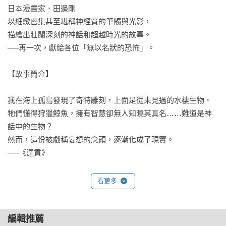
日本漫畫家．田邊剛

以細緻密集甚至堪稱神經質的筆觸與光影，

描繪出壯闊深刻的神話和超越時光的故事。

──再一次，獻給各位「無以名狀的恐怖」。

【故事簡介】

我在海上孤島發現了奇特雕刻，上面是從未見過的水棲生物。

牠們懂得狩獵鯨魚，擁有智慧卻無人知曉其真名……難道是神
話中的生物？

然而，這份被戲稱妄想的念頭，逐漸化成了現實。

──《達貢》

一九三五年，羅伯特‧布雷克被人發現陳屍在屋內，

看更多
房內是密室狀態，眾人都認為是昨晚的暴風雨導致一道閃電擊
中他。

編輯推薦
但有太多無法解釋的疑點，
