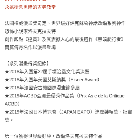
永遠棲息黑暗的古老教堂 
法國權威漫畫獎肯定、世界級好評克蘇魯神話改編系列神作

恐怖小說家洛夫克拉夫特

創作起點《達貢》及其震撼人心的最後遺作《黑暗爬行者》

兩篇傳奇名作以漫畫登場 

【系列漫畫得獎紀錄】

★2018年入圍第22屆手塚治蟲文化獎決選

★2018年入圍年美國艾斯納獎（Eisner Award）

★2018年法國安古蘭國際漫畫節參展

★2019年ACBD亞洲最優秀作品獎（Prix Asie de la Critique 
ACBD）

★2019年法國日本博覽會（JAPAN EXPO）達摩裝幀獎、插畫
獎。

第一位獲得世界級好評，改編洛夫克拉夫特作品
