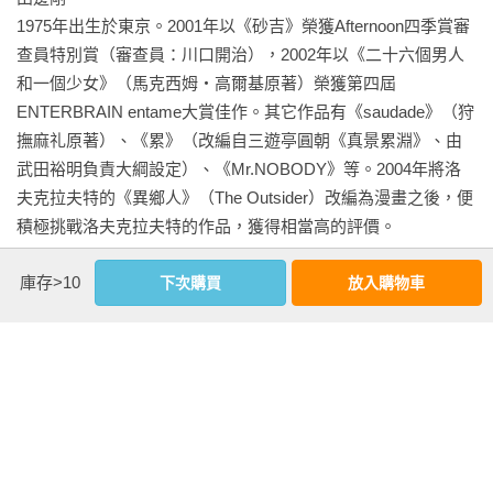
1975年出生於東京。2001年以《砂吉》榮獲Afternoon四季賞審
查員特別賞（審查員：川口開治），2002年以《二十六個男人
和一個少女》（馬克西姆‧高爾基原著）榮獲第四屆
ENTERBRAIN entame大賞佳作。其它作品有《saudade》（狩
撫麻礼原著）、《累》（改編自三遊亭圓朝《真景累淵》、由
武田裕明負責大綱設定）、《Mr.NOBODY》等。2004年將洛
夫克拉夫特的《異鄉人》（The Outsider）改編為漫畫之後，便
積極挑戰洛夫克拉夫特的作品，獲得相當高的評價。

庫存>10
下次購買
放入購物車
看更多
相關著作：《印斯茅斯之影（1）》《印斯茅斯之影（2）》
《洛夫克拉夫特傑作集：星之彩（隨書附贈原畫精緻酷卡）》
《洛夫克拉夫特傑作集：克蘇魯的呼喚（隨書附贈原畫精緻酷
基本資料
卡）》
作者：
H.P洛夫克拉夫特(H.P.Lovecraft)
、
田邊剛(Tanabe Gou)
出版社：
獨步文化
城邦書號：1UK030
