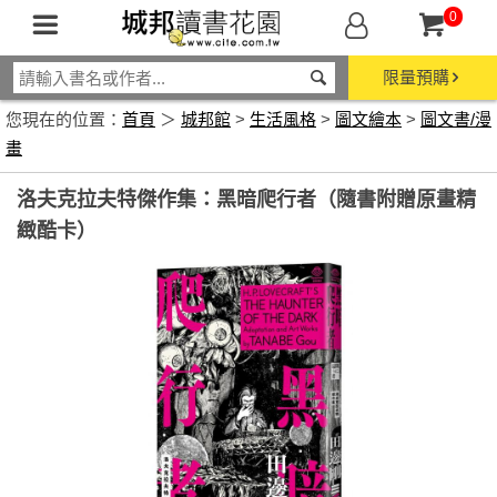
0
限量預購
您現在的位置：
首頁
＞
城邦館
>
生活風格
>
圖文繪本
>
圖文書/漫
畫
洛夫克拉夫特傑作集：黑暗爬行者（隨書附贈原畫精
緻酷卡）