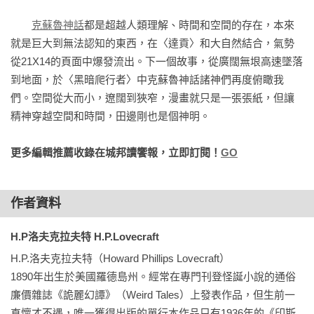
★20世紀的洛夫克拉夫特作品，在現代已經較難符合當代讀者
克蘇魯神話
都是超越人類理解、時間和空間的存在，本來
的閱讀習慣。

就是巨大到無法認知的東西，在〈達貢〉和大自然結合，氣勢
田邊剛的改編為讀者帶來了理解洛夫克拉夫特作品的全新角
從21X14的頁面中爆發流出。下一個故事，從廣闊無垠高速墜落
度。

到地面，於〈黑暗爬行者〉中克蘇魯神話諸神們再度俯瞰我
他以電影手法寫實改編洛夫克拉夫特重要代表作，媲美好萊塢
們。空間從大而小，遼闊到狹窄，漫畫就只是一張張紙，但讓
億萬製作的紙上電影。

精神穿越空間和時間，田邊剛也是個神明。
★獲得手塚治蟲文化獎、艾斯納獎、安古蘭國際漫畫節等等，
更多編輯推薦收錄在城邦讀饗報，立即訂閱！
GO
眾多權威漫畫獎項肯定，

第一位獲得世界級好評的改編洛夫克拉夫特作品的日本漫畫
作者資料
家！
H.P洛夫克拉夫特 H.P.Lovecraft
H.P.洛夫克拉夫特（Howard Phillips Lovecraft）

1890年出生於美國羅德島州。經常在專門刊登怪誕小說的通俗
廉價雜誌《詭麗幻譚》（Weird Tales）上發表作品，但生前一
直懷才不遇，唯一獲得出版的單行本作品只有1936年的《印斯