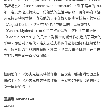
茅斯疑雲》（The Shadow over Innsmouth）。到了隔年的1937
年，洛夫克拉夫特就在一貧如洗的生活中病逝，得年46歲。洛
夫克拉夫特過世後，身為他的弟子兼好友的奧古斯特‧德雷斯
（August Derleth）將他在諸作品中創造的「克蘇魯神話
（Cthulhu Mythos）」建立了完整的體系。這種「宇宙恐怖
（Cosmic horror）」的風格，對後世的驚悚作家造成了莫大的
影響。即使到了現代，洛夫克拉夫特的作品依然擁有狂熱愛好
者，衍生出的作品涵蓋電影、漫畫、動畫及電子遊戲，在全世
界掀起的熱潮一直沒有消褪。

相關著作：《洛夫克拉夫特傑作集：星之彩（隨書附贈原畫精
緻酷卡）》《洛夫克拉夫特傑作集：克蘇魯的呼喚（隨書附贈
原畫精緻酷卡）》

田邊剛 Tanabe Gou
田邊剛
