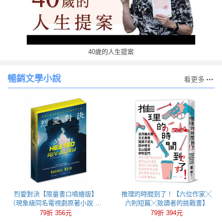
40歲的人生提案
暢銷文學小說
看更多
烈愛對決【限量書口噴繪版】
推理的時間到了！【六位作家╳
（現象級同名電視劇原著小說 全
六則短篇╳致讀者的挑戰書】
球冰球羅曼史狂潮代表作）
79折 356元
79折 394元