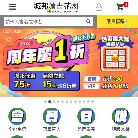
0
限量預購
全館暢榜
冠軍百大
熱門書展
絕版35折