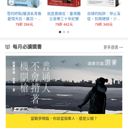
回
雪的終點(暖淚系青春
就是要躁反：臺灣獨
自律的陷阱：停止盲
愛情天后‧晨羽，全
立音樂三十年紀實
從，別再硬撐，少做
新加筆黑暗純愛系列
一點，成就更多
79折 284元
79折 442元
79折 340元
最終曲！)
每月必讀選書
更多選書
當戰爭降臨，你該當個軍人，還是父親？