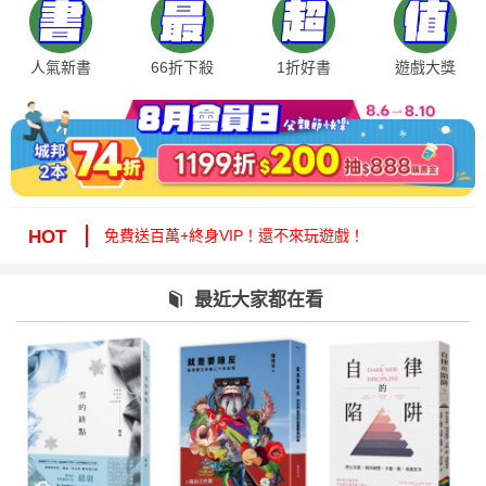
人氣新書
66折下殺
1折好書
遊戲大獎
絕版35折，年度唯一！快來周年慶逛逛！
免費送百萬+終身VIP！還不來玩遊戲！
HOT
周年慶1折起！滿額再減15%送6折券！
城邦讀書花園提醒您：嚴防詐騙，小心求證！
最近大家都在看