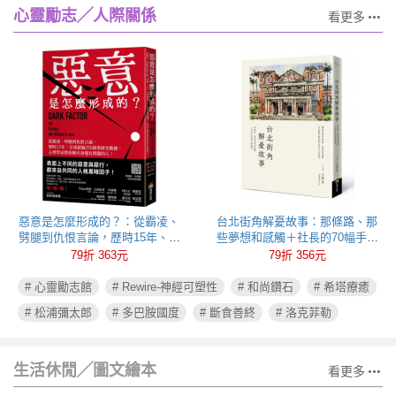
心靈勵志╱人際關係
看更多
惡意是怎麼形成的？：從霸凌、
台北街角解憂故事：那條路、那
劈腿到仇恨言論，歷時15年、全
些夢想和感觸＋社長的70幅手繪
球超過250萬筆研究數據，心理學
插圖
79折 363元
79折 356元
家教你揪出身邊有問題的人！
# 心靈勵志館
# Rewire-神經可塑性
# 和尚鑽石
# 希塔療癒
# 松浦彌太郎
# 多巴胺國度
# 斷食善終
# 洛克菲勒
生活休閒╱圖文繪本
看更多