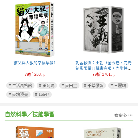
貓又與大叔的幸福早餐1
刺客教條：王朝（全五卷，刀光
劍影限量典藏書盒版，內附特製
刺客水墨古風海報）
79折 253元
79折 1761元
# 生活風格館
# 黃阿瑪
# 麥田金
# 千葉徹彌
# 三麗鷗
# 麥塊漫畫
# 16647
自然科學╱技能學習
看更多