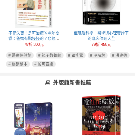
不是失智！是可治癒的老年憂
催眠腦科學：醫學與心理實證下
鬱：爸媽有點怪怪的？悲觀易
的臨床催眠大全
怒、健忘失眠可能都是心病！照
79折 300元
79折 458元
護必讀老年憂鬱症指南
# 醫療保健館
# 親子教養館
# 畢柳鶯
# 吳映蓉
# 洪建德
# 暢銷繪本
# 帕可音樂
外版館新書推薦