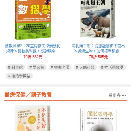
藝數摺學2：20堂用指尖探索幾何
哺乳類王朝：從恐龍陰影下竄出
規律的藝數美學課，從對稱全等
的邊緣生物，如何接手稱霸地
到比例相似，動手體驗數學之用
球？
79折 552元
78折 585元
與藝術之美
# 科普館
# 學習館
# 樂咖老師
# 大腦科普
# 推活學韓語
# 推活學英語
醫療保健╱親子教養
看更多