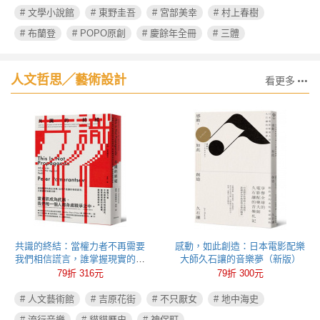
# 文學小說館
# 東野圭吾
# 宮部美幸
# 村上春樹
# 布蘭登
# POPO原創
# 慶餘年全冊
# 三體
人文哲思╱藝術設計
看更多
共識的終結：當權力者不再需要
感動，如此創造：日本電影配樂
我們相信謊言，誰掌握現實的定
大師久石讓的音樂夢（新版）
義權，誰就能操控政治
79折 316元
79折 300元
# 人文藝術館
# 吉原花街
# 不只厭女
# 地中海史
# 流行音樂
# 貓貓歷史
# 神保町