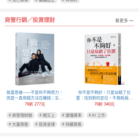
商管行銷╱投資理財
看更多
致富思維——不是你不夠努力，
你不是不夠好，只是站錯了位
而是一直用錯方法在賺錢；生命
置：找到對的定位，不再耗損、
不能重來，但思維可以重新彩
不必硬撐，活出真正自我成就的
79折 277元
79折 340元
排！
人生
# 商管理財館
# 闕又上
# 讀懂匯率
# AI 工作
# 大量買進
# 投資金律
# 持續買進