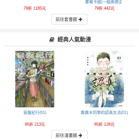
畫報卡組(一組兩張)】
79折 1185元
79折 442元
前往套書館
經典人氣動漫
音盤紀行(01)
壽壽木同學的認真生活(01)
85折 213元
85折 128元
前往漫畫館