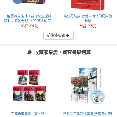
解憂雜貨店【50萬冊紀念愛藏
唯紅花綻放:習近平時代的認同與
版】：感動全球1,400 萬人的奇蹟
歸屬
之書，東野圭吾最令人感動落淚
83折 291元
79折 395元
的作品！
前往外版館
收藏家最愛，買套書最划算
三國志套書01（01~05）
世襲制三角關係套書(全兩冊)【贈