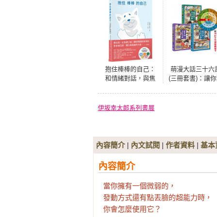
抱住棒棒的自己：
萌漫大話三十六
和情緒對話，與焦
(三冊套書)：讓
慮和解，你也可以
戰百勝、反敗
從自我中獲得力量
勝、不戰而勝【
【22個心理諮詢案
36計千年謀略轉
伊坂幸太郎系列書展
例漫畫】 (隨書附贈
卡】
15款隨撕隨貼「情
緒貼紙」組)
內容簡介
|
內文試閱
|
作者資料
|
基本
內容簡介
當你擁有一個微弱的，

發動方式還有點丟臉的超能力時，

你會怎麼使用它？
