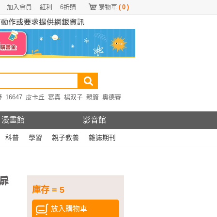
加入會員
紅利
6折購
購物車
(
0
)
野
16647
皮卡丘
寫真
楊双子
親簽
奧德賽
漫畫館
影音館
科普
學習
親子教養
雜誌期刊
扉
庫存 = 5
放入購物車