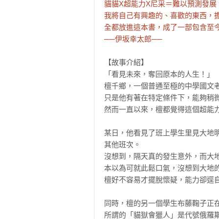
貓貓X超能力X尼采＝難以預測發展
我將自己有興趣的、喜歡的東西，擔
全都放進這本書，成了一部包含至今
──伊坂幸太郎──
【故事介紹】

「看見未來，奪回原本的人生！」

檀千鄉，一個普通至極的中學國文老
只是他有著在特定條件下，能夠稍微
然而一直以來，檀都覺得這個超能力
某日，他看見了班上學生里見大地
其他班次。

沒想到，隔天真的發生意外，而大地
本以為可就此鬆口氣，沒想到大地的
檀好不容易才擺脫懷疑，能力卻逕自
同時，檀的另一個學生布藤鞠子正在
所謂的「貓獄會獵人」是代號俄羅斯