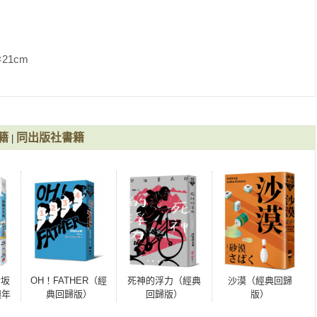
己像個笨蛋。

嗎？」

               
了一句「阿美修、哈啦修、馬隻歐巴修」。我不由得苦笑著說道：
己要重視學生說的每一句話。

籍
同出版社書籍
|
《奧之細道》唷。」

興趣的表情，不禁令我感到心寒。

。」我一說出這句話，學生們全都露出如獲大赦的表情，紛紛起身
伊坂
OH！FATHER（經
死神的浮力（經典
沙漠（經典回歸
的心情應該都很雀躍吧。

週年
典回歸版）
回歸版）
版）
暖、