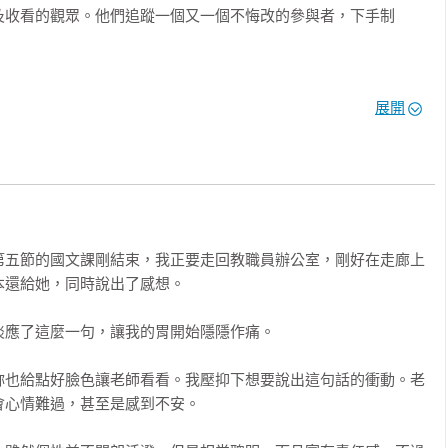
及收看的觀眾。他們追蹤一個又一個不悔改的參與者，下手制
展開
又讓他看到更為凶險的景象。

，而深感挫折的他，

那些因為嘆息、悔恨錯過的人生？

 ghost），是一種在舞台上與某些魔術表演中產生幻覺的技術。

與特定的光源技術，使物體可以出現或消失，或是變形成其他物
第五節的國文課剛結束，我正要走回教職員辦公室，剛好在走廊上
還給她，同時說出了感想。

應了這麼一句，讓我的胃開始隱隱作痛。

000筆以上登錄。

妳也給點好臉色讓老師看看。我壓抑下想要說出這句話的衝動。老
超級伊坂幸太郎的小說！－きりん

心情難過，甚至是感到不安。

伊坂幸太郎集大成之作。－かず
