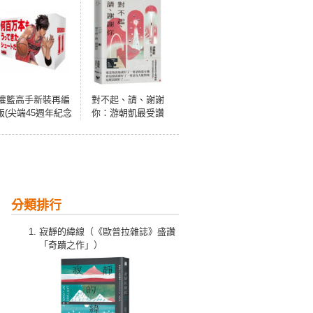
灌籃⾼⼿新裝再編
對不起、請、謝謝
版(尖端45週年紀念
你：游朝凱最受讚
套書)-流川楓款
譽的短篇小說集
（隨書附作者印簽
扉頁+時空旅人典藏
明信片）
分類排行
寂靜的緯線（《歐普拉雜誌》盛讚
「奇蹟之作」）