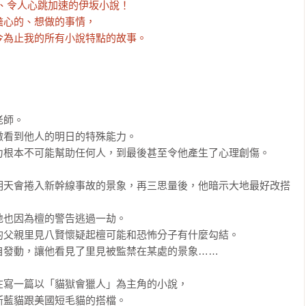
、令人心跳加速的伊坂小說！

心的、想做的事情，

為止我的所有小說特點的故事。

師。

看到他人的明日的特殊能力。

根本不可能幫助任何人，到最後甚至令他產生了心理創傷。

明天會捲入新幹線事故的景象，再三思量後，他暗示大地最好改搭
也因為檀的警告逃過一劫。

父親里見八賢懷疑起檀可能和恐怖分子有什麼勾結。

發動，讓他看見了里見被監禁在某處的景象……

寫一篇以「貓獄會獵人」為主角的小說，

藍貓跟美國短毛貓的搭檔。
