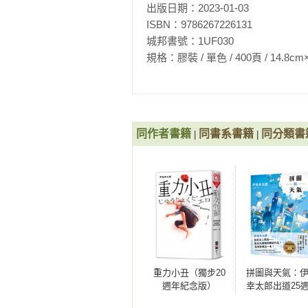
出版日期：2023-01-03

　　我怎麼知道？這句話讓我覺得自
ISBN：9786267226131

城邦書號：1UF030

　　「美國短毛貓是樂觀有朝氣的貓
規格：膠裝 / 單色 / 400頁 / 14.8cm×21cm 
　　「只是一種感覺。」

　　此時布藤鞠子忽然嘴裡呢喃說
「很有趣的諧音梗。」我經常告誡自
同作者書籍
同書系書籍
同分類書
|
|
　　「是嗎？」

　　「國三課本裡會介紹松尾芭蕉的
　　「噢。」布藤鞠子露出一副毫無
　　「好，今天就上到這裡，下課
重力小丑（獨步20
拼圖與天氣：
離開教室。明天是星期六，相信他們
週年紀念版）
幸太郎出道25
紀念作品！溫