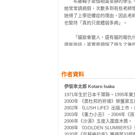
　　布藤鞠子是個相當安靜的學生
她常常請病假，次數多到有些老師
‧整本書都是伏筆。為了不錯過任何
她得了上學恐懼症的理由，因此老
然而因為實在太有趣了，又忍不住想
也堅持「真的只是體弱多病」。

是這部作品最大的優點也是缺點。－To
　　「貓獄會獵人，還有貓的報仇
語氣說話，其實是煩惱了很久之後
惱。

　　但是她沒有再接話，讓我有些如
作者資料
　　過了一會之後，布藤鞠子才說道
伊坂幸太郎 Kotaro Isaka
1971年生於日本千葉縣。1995年
　　我不禁露出了尷尬的表情。她那
2000年 《奧杜邦的祈禱》榮獲第
2002年 《LUSH LIFE》出版
　　上個星期，布藤鞠子突然說她
2003年 《重力小丑》、2004年
記本舉到我面前。

2006年《沙漠》五度入圍直木獎。

2008年 《GOLDEN SLUM
　　「妳自己寫的小說？」「忽然想
2020年《反蘇格拉底》獲得第33屆