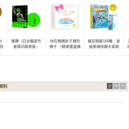
計
爆彈（日台獨家作
你在媽媽肚子裡的
瘋狂樹屋169層：安
你百
者簽印扉頁版、
樣子 ［精美書盒典
迪泰瑞校園大冒險
為
2023日本兩大推理
藏版］（1：1真實
（精采完結篇．
附
榜單高分奪冠之
比例小寶寶立體
附：全球獨家贈
盤
作！）
書，呈現媽媽懷胎
品）
九月的胎內樣貌）
資料