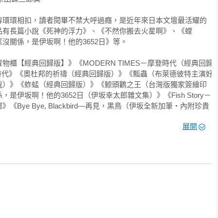
道該說什麼才好。我擔心如果說出了什麼令她不滿意的話，她可能
容環環相扣，讀者閱畢不禁大呼過癮，是近年來日本文壇最活耀的
不好是心理因素所造成。

品有長篇小說《死神的浮力》、《不然你搬去火星啊》、《螳
關係，是伊坂啊！他的3652日》等。

我找不到其他人願意讀。」她冷冷地告訴我。

櫃【經典回歸版】》《MODERN TIMES－摩登時代（經典回歸
摩登時代》《奧杜邦的祈禱（經典回歸版）》《瓢蟲（布萊德彼特主演好
」我心想總得說句話，所以我說了這句話，換來的是一陣白眼。

說）》《蚱蜢（經典回歸版）》《鯨頭鸛之王（台灣版獨家簽繪印
伊坂啊！他的3652日（伊坂幸太郎雜文集）》《Fish Story－
金鷲，讓我有些開心。」

ye Bye, Blackbird—再見，黑鳥（伊坂全新加筆‧內附珍貴
子們（經典回歸紀念版）》《潛水艇》《潛水艇【限量作者親簽
展開
下的人生都是休假》《末日愚者》《奧杜邦的祈禱(獨步九週年紀念
神的精確度》《夜之國的庫帕》《SOS之猿》《瓢蟲》《蚱蜢》
不希望我說感想。但我相信這樣的交流對她是有幫助的。

，黑鳥》《A KING—某王者》《OH! FATHER》《MODERN TIMES—摩
杞人憂天的悲觀性格……現實中的俄羅斯藍貓是那麼神經質的貓