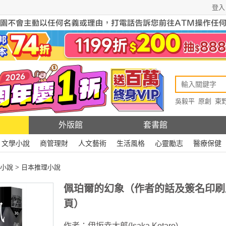
登入
吳毅平
原創
東
原創
Rewire
外版館
套書館
文學小說
商管理財
人文藝術
生活風格
心靈勵志
醫療保健
小說
>
日本推理小說
佩珀爾的幻象（作者的話及簽名印刷
頁）
作者：
伊坂幸太郎(Isaka Kotaro)