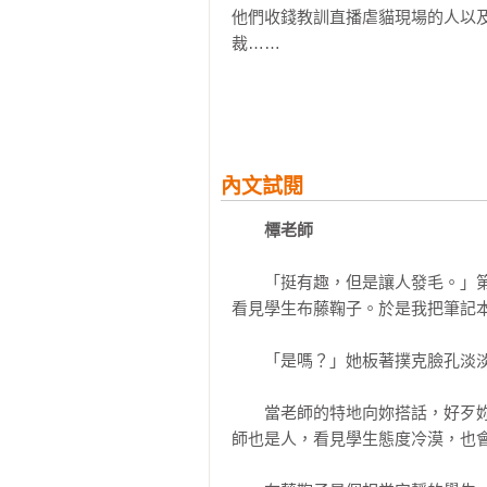
他們收錢教訓直播虐貓現場的人以
裁……

里見為什麼會遭到監禁？

鞠子又為什麼要寫這篇小說？

隨著小說劇情的發展，檀的特殊能力
始終覺得這稍微特殊的能力毫無作用
內文試閱
是否能夠找到發揮能力的方法，找回
橝老師
※「佩珀爾的幻象」（Pepper's
這種技術藉由使用一面平坦的玻璃
　　「挺有趣，但是讓人發毛。」
體。

看見學生布藤鞠子。於是我把筆記本
【讀者迴響】

　　「是嗎？」她板著撲克臉孔淡淡
Amazon.JP讀者★★★★推薦，

日本最大讀書社群「読書メーター」5
　　當老師的特地向妳搭話，好歹
‧劇情輕巧縝密，又帶點哀傷無奈，
師也是人，看見學生態度冷漠，也會
‧令我重新體會到讀書之樂的作品，