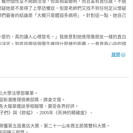
，雖然個性並不開朗活潑，但是相當聰明，而且富有責任感。不過
懷疑她是不是得了上學恐懼症，但是老師們又找不到任何足以懷疑
線索，必須花時間好好閱讀；

師們最後的結論是「大概只是體弱多病吧」。針對這一點，她自己
要快點讀完。

mokaku
什麼的，真的讓人心裡發毛。」我故意對她使用像朋友一樣的直白
的決定。到底該跟這個學生維持什麼樣的距離，一直是我心中的煩
展開
坐針氈。

：「報仇的不是貓，是被飼主雇用的人。」

東北大學法學部畢業。

口氣，就像是在質問我：「你真的有好好把故事看完嗎？」

五屆新潮推理俱樂部獎，躋身文壇。

上市，各大報章雜誌爭相報導，廣受各界好評。

寫了一篇小說，希望我讀一讀。而且是放學後突然把我叫住，將筆
《孩子們》與《蚱蜢》、2005年《死神的精確度》、

BERS》榮獲第五屆書店大獎、第二十一山本周五郎獎雙科大獎。

要寫寫看。」

柴田鍊三郎獎。
