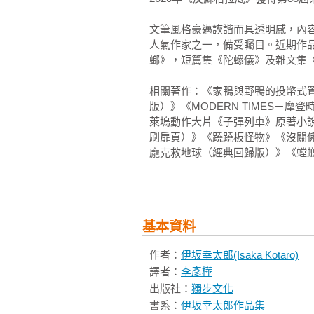
　　當時的我就跟現在一樣，不知
文筆風格豪邁詼諧而具透明感，內
又會不來學校。所謂的體弱多病，搞
人氣作家之一，備受矚目。近期作
螂》，短篇集《陀螺儀》及雜文集《沒
　　「妳願意讓我讀妳的小說？」「
相關著作：《家鴨與野鴨的投幣式置物
版）》《MODERN TIMES－
　　「好吧，畢竟我是國文課老師。
萊塢動作大片《子彈列車》原著小
刷扉頁）》《蹺蹺板怪物》《沒關係，是
　　「對了，小說裡提到了職棒東北
龐克救地球（經典回歸版）》《螳螂》《B
作家訪談紀錄）》《陀螺儀》《孩
　　「是嗎？」

版】》《不然你搬去火星啊》《剩
版)》《PK》《死神的浮力》《死
　　我甚至看不出來布藤鞠子到底希
《Bye Bye, Blackbird—再見
基本資料
登時代》《魔王》
　　「小說裡寫到俄羅斯藍貓有著
作者：
伊坂幸太郎(Isaka Kotaro)
嗎？」

譯者：
李彥樺
出版社：
獨步文化
　　「我怎麼知道。」

書系：
伊坂幸太郎作品集