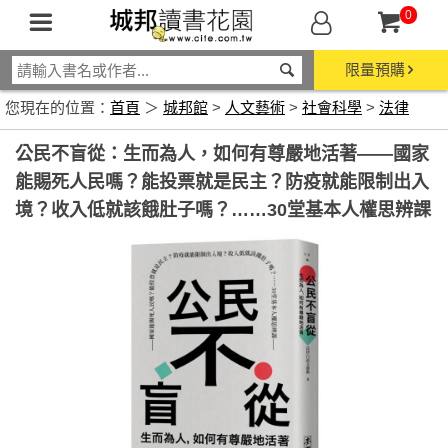
0
限量預購
您現在的位置：
首頁
＞
城邦館
>
人文藝術
>
社會科學
>
法律
公民不盲從：生而為人，如何有尊嚴地活著——國家
能賜死人民嗎？能投票就是民主？防疫就能限制出入
境？收入低就該餓肚子嗎？……30堂基本人權思辨課