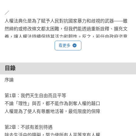
／

人權法典化是為了賦予人民對抗國家暴力和歧視的武器——雖
然締約或修改條文都太困難，但我們能透過重新詮釋、擴充文
義，讓人權法持續保持其活力和韌性。反之，若任由政府恣意
排除或限制人權內涵，將失其最初捍衛個人尊嚴及促進社會正
看更多
義的精神。這也是一開始想編輯這本書的主要目標，希望提供
讀者有關人權與基本自由的基本認識，學習相關語彙後，用以
目錄
觀察自己與其他人的生活處境，進而勾勒出心目中理想社會的
藍圖。——法律白話文運動

序論

本書邀請一群年輕有想法、寫過多部暢銷法普書的「法律白話
第1章：我們天生自由而且平等

文運動」執筆，以明確好讀的文字，把嚴肅的法律知識，轉化
不論「理性」與否，都不能作為剝奪人權的藉口

為一般大眾容易理解的常識。內容以聯合國特別為青少年編寫
人權是為了使人有尊嚴地活著，最低限度的保障

的《世界人權宣言》簡易版三十條為基礎，從每一則法條的核
心精神作闡釋，並援引國內外的案例，輔助說明該法條我們應
第2章：不該有差別待遇

該具備的正確觀念，探索人權樣貌，傳達人權基本知識，幫助
除去生活中的障礙，努力使所有人平等享有人權
