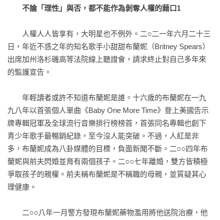
從越界者與無國籍人的眼中，看見人權法的極限

不論「理性」與否，都不能作為剝奪人權的藉口1
取打破被監管的人生為例，談「不能以監護為藉口，限制其他
追求國籍保障，歸化移民應享有免於恐懼的自由

權利」，並擴及台灣的情況作闡述，儘管是刑事案件中的被告
　　人權人人皆享有，大明星也不例外。二○二一年六月二十三
也享有基本人權保障。

第16章：婚姻與家庭

日，年近不惑之年的知名歌手小甜甜布蘭妮（Britney Spears）
每個人都有結離婚的自由，而這項自由人人平等

出席加州洛杉磯高等法院線上聽證會，請求終止對自己多年來
第2章：不該有差別待遇

家庭為社會基本單元，國家應盡力保全家庭團聚

的監護宣告。

﹝核心概念﹞：不管我們的差異是什麼，這些權利是屬於每一
個人的。

第17章：擁有屬於你東西的權利

　　年輕讀者或許不知道布蘭妮是誰。十六歲的布蘭妮在一九
﹝內容要點﹞：從古亭「小作所」事件談身心障礙者的困境及
依法納稅是公民的憲法義務，但納稅人權不可少

九八年以首張個人單曲《Baby One More Time》登上美國告示
反歧視法。

世界觀之差異，並非所有人看到土地都想到財產

牌專輯冠軍及全球流行音樂排行榜榜首，首張同名專輯也創下
青少年歌手最暢銷紀錄，至今沒人能突破。不過，人紅是非
第3章：生存的權利

第18章：思想的自由

多，布蘭妮成為八卦媒體的目標，負面新聞不斷。二○○四年布
﹝核心概念﹞：我們都有生存的權利，並且可以自由與安全的
思想控制，最可怕的地方在人人自危、相互審查

蘭妮與前夫閃婚並育有兩個孩子。二○○七年離婚，雙方皆積極
生活。

尊重信仰自由，不等於放任宗教組織成法外之地

爭取孩子的親權。前夫稱布蘭妮是不稱職的母親，並質疑其心
﹝內容要點﹞：身為遊民有罪嗎？從台北市議員應曉薇提議向
理健康。

無家可歸的遊民潑水驅離案例談起。國家能賜死人民嗎？人權
第19章：表達的自由

法中最難解的爭議之一——死刑存廢的百年論辯。

對自由意志最大的壓迫，就是不讓人們表達意見

　　二○○八年一月警方發現布蘭妮藥物濫用將他送院治療，他
並非大人專屬，兒童也有說話並且被聽見的權利
