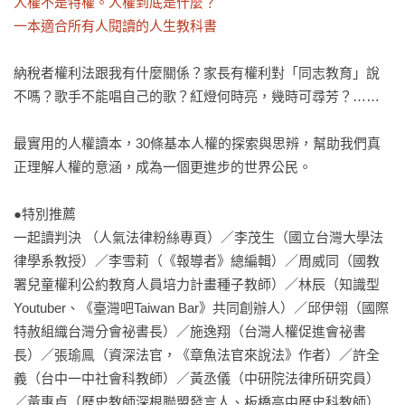
人權不是特權。人權到底是什麼？

一本適合所有人閱讀的人生教科書
納稅者權利法跟我有什麼關係？家長有權利對「同志教育」說
不嗎？歌手不能唱自己的歌？紅燈何時亮，幾時可尋芳？……

最實用的人權讀本，30條基本人權的探索與思辨，幫助我們真
正理解人權的意涵，成為一個更進步的世界公民。

●特別推薦

一起讀判決 （人氣法律粉絲專頁）／李茂生（國立台灣大學法
律學系教授）／李雪莉（《報導者》總編輯）／周威同（國教
署兒童權利公約教育人員培力計畫種子教師）／林辰（知識型
Youtuber、《臺灣吧Taiwan Bar》共同創辦人）／邱伊翎（國際
特赦組織台灣分會祕書長）／施逸翔（台灣人權促進會祕書
長）／張瑜鳯（資深法官，《章魚法官來說法》作者）／許全
義（台中一中社會科教師）／黃丞儀（中研院法律所研究員）
／黃惠貞（歷史教師深根聯盟發言人、板橋高中歷史科教師）