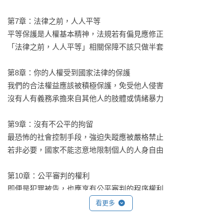
錦輝的假球案如何引用「無罪推定原則」？ COVID-19 核酸檢
驗報告成了遷徙自由的絆腳石？新加坡少年余澎杉（Amos 
第7章：法律之前，人人平等

Yee）在網路上批評李光耀為獨裁者，他是否「傷害他人宗教或
平等保護是人權基本精神，法規若有偏見應修正

種族情感」？土耳其海面上漂浮了一名紅衣小男孩的屍體，他
「法律之前，人人平等」相關保障不該只做半套

足以召喚難民的無辜嗎？原住民自傳統部落領域取回木材，是
否竊盜觸法？禁止穆斯林婦女穿罩袍是錯誤的法令？……

第8章：你的人權受到國家法律的保護

我們的合法權益應該被積極保護，免受他人侵害

全書談及的領域眾多，包括身心障礙者、遊民、勞工、維吾爾
沒有人有義務承擔來自其他人的肢體或情緒暴力

族、人權工作者、難民、愛滋感染者……；議題多元，包括反
送中、八仙樂園火燒案、死刑存廢爭議、打假球、隱私權、出
第9章：沒有不公平的拘留

版管制、兒少言論權利、集會遊行示威、罷工、迫遷、恐同、
最恐怖的社會控制手段，強迫失蹤應被嚴格禁止

受教育權、著作權、國際人權……

若非必要，國家不能恣意地限制個人的人身自由

從個人到社會，從台灣到世界，各式各樣的基本人權議題，在
第10章：公平審判的權利

在凸顯人權脆弱的面向。當大眾被侵權時是否真能知法而保護
即便是犯罪被告，也應享有公平審判的程序權利

自己的權利？「法律白話文運動」有條不紊地整理出人類與生
「情節最嚴重之罪行」不等於非得判死刑才可以

看更多
俱有的權利，不僅讓普羅大眾閱讀本書而獲得啟蒙，更可以觀
照自身本該擁有的權利，避免因為對權利的懵懂與知識的薄