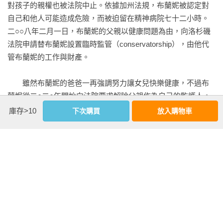
對孩子的親權也被法院中止。依據加州法規，布蘭妮被認定對
第4章：不要有奴隸制度

自己和他人可能造成危險，而被迫留在精神病院七十二小時。
﹝核心概念﹞：沒有人有任何權利把我們當奴隸。我們也不可
第20章：公眾集會的權利

二○○八年二月一日，布蘭妮的父親以健康問題為由，向洛杉磯
以把任何人當成奴隸。

遊行抗議沒錯，除非它造成危險或蓄意破壞法治

法院申請替布蘭妮設置臨時監管（conservatorship），由他代
﹝內容要點﹞：國家、法律為什麼要管勞雇關係？紅燈何時
抗議意見時，非得讓全世界都能看出我是誰嗎？

管布蘭妮的工作與財產。

亮？幾時可尋芳？探討性工作合法化之必要。

第21章：參與民主政治的權利

　　雖然布蘭妮的爸爸一再強調努力讓女兒快樂健康，不過布
第5章：沒有折磨或不人道的待遇

人人都有參與國家治理的權利，展現自決的意志

蘭妮從二○二○年開始向法院要求解除父親作為自己的監護人。
﹝核心概念﹞：沒有人有任何權利傷害我們或折磨我們。

能選舉，就算民主了嗎？能夠投票並不等於自決

布蘭妮的律師指出，「他很害怕他的父親。」布蘭妮在法庭中
﹝內容要點﹞：從香港反送中運動談「酷刑」，看國家執法界
看更多
庫存>10
下次購買
放入購物車
表示自己被迫違背意願行事，被迫巡迴表演無法休息，被迫服
線在哪裡。

第22章：社會保障的權利

用會使自己感到不適的藥物。此外，他無法自由使用自己的
生計出現困難時，人人都應受到來自國家的支持

編輯推薦
錢，行動被監控，甚至無法拜訪朋友，子宮還被裝上節育器而
第6章：不管到哪裡，你都有被視為人的權利

所有人都該受到與其他人一樣之經濟與社會保障

無法受孕。布蘭妮表示，監護期間讓他相當痛苦，「我應該擁
﹝核心概念﹞：我和你一樣都是人，享有的尊重和權利都一
【編輯推薦】為什麼我們需要人權？——讀《公民不盲從：生
而為人，如何有尊嚴地活著》的啟發
有與任何人一樣的權利。」此番陳述引發軒然大波，社群媒體
樣。

第23章：工作者的權利

上出現了「#FreeBritney」的貼文聲援布蘭妮。

﹝內容要點﹞：新疆維吾爾族受中國壓迫，引起許多名牌商品
集體罷工行動與團體協約成果，由參與勞工共享

◎文／林秀梅（本書責任編輯）

抵制所產的棉花，中國說「不吃西方人權這一套」有理嗎？八
因為工作受傷生病，國家應協助康復以重返職場

　　在台灣，除了未成年人，有些成年人可能會因為精神障礙
里媽媽嘴咖啡店命案的判決，為何引發軒然大波？

　　什麼是人權？人權真正的意涵是什麼？
