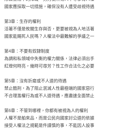
我們更確認與思索人權的重要。

國家應採取一切措施，確保沒有人遭受歧視待遇

也許我們對這些人權條文並不陌生，但我們對它的內涵確實為
第3章：生存的權利

何，其實仍然一知半解，甚或明知故犯；在世界仍然到處充斥
活著不僅是攸關生存與否，更要被視為人地活著

忽視人權、侵犯人權的情況下，我們如何理解並維護自身的人
國家能賜死人民嗎？人權法中最難解的爭議之一

權，已是一個當代的重要課題。

第4章：不要有奴隸制度

作為自許尊重人權的台灣，其實我們還有許多可以努力的空
為調和私領域中失衡的權力關係，法律必須出手

間，這本書深入淺出的書寫，提醒我們正視人權的重要，我們
紅燈何時亮，幾時可尋芳？性工作合法化之必要

才能更往前成為一個進步的世界公民。

第5章：沒有折磨或不人道的待遇

●內容大要

禁止酷刑，為了阻止泯滅人性最極端的國家惡行

不合理濫權行為或不人道待遇，應盡速全面禁止

美國知名歌手小甜甜布蘭妮為何害怕父親的監管？性工作者真
的不配擁有工作權？反送中運動為何衍生出抗議者被受虐酷
第6章：不管到哪裡，你都有被視為人的權利

刑？維吾爾族被中國奴役生產棉花，引起許多名牌商品抵制，
人權不是舶來品，而是公民向國家討公道的依據

中國真的吃西方人權這套？跨國同婚是否是夢一場？棒球員曹
接受人權法之規範是件謹慎的事，不能因人設事
