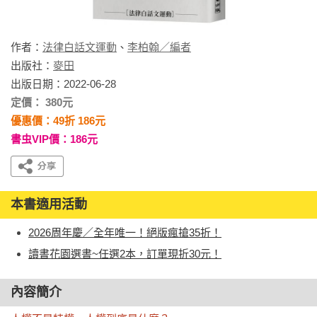
作者：
法律白話文運動
、
李柏翰／編者
出版社：
麥田
出版日期：2022-06-28
定價： 380元
優惠價：49折 186元
書虫VIP價：186元
本書適用活動
2026周年慶／全年唯一！絕版瘋搶35折！
讀書花園選書~任選2本，訂單現折30元！
內容簡介